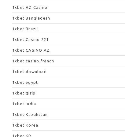
1xbet AZ Casino
1xbet Bangladesh
1xbet Brazil
1xbet Casino 221
1xbet CASINO AZ
1xbet casino french
1xbet download
1xbet egypt
1xbet giriş
1xbet india
1xbet Kazahstan
1xbet Korea
1xbet KR