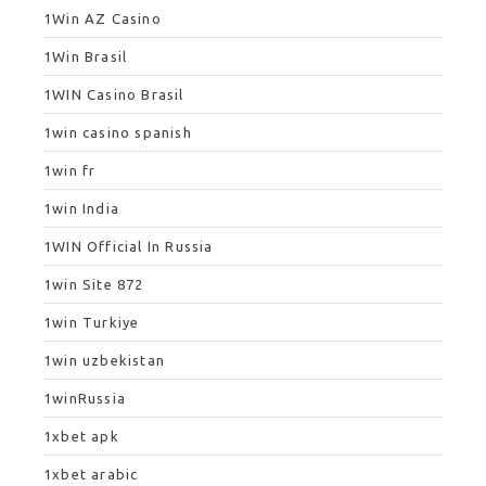
1Win AZ Casino
1Win Brasil
1WIN Casino Brasil
1win casino spanish
1win fr
1win India
1WIN Official In Russia
1win Site 872
1win Turkiye
1win uzbekistan
1winRussia
1xbet apk
1xbet arabic