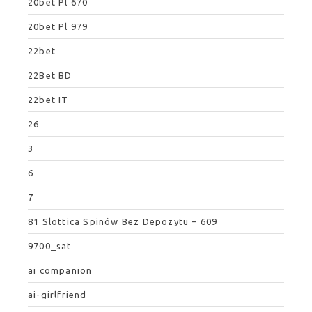
20bet Pl 670
20bet Pl 979
22bet
22Bet BD
22bet IT
26
3
6
7
81 Slottica Spinów Bez Depozytu – 609
9700_sat
ai companion
ai-girlfriend