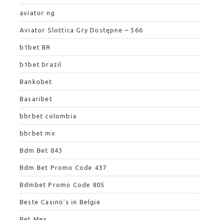
aviator ng
Aviator Slottica Gry Dostępne – 566
b1bet BR
b1bet brazil
Bankobet
Basaribet
bbrbet colombia
bbrbet mx
Bdm Bet 843
Bdm Bet Promo Code 437
Bdmbet Promo Code 805
Beste Casino's in Belgie
Bet Mex