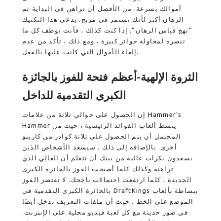
أموالك بسرعة. من الأفضل أن تراهن في البداية ثم
الرهان أكثر لأنك تستمر في مربح.
يدعى هذا التكتيك
“نهج قياس الرهان”. إذا كنت كذلك ، فأنت توظف كل ما
تنصره لمحاولة جوائز كبيرة ، ومع ذلك ، تأكد من عدم
إلغاء الأموال التي كانت عليها بالفعل.
الثروة الإلهية-أعظم فتحة للفوز بالجائزة
الكبرى التقدمية للداخل
إن الحصول على حوالي ثلاثة من علامات Hammer’s
Hammer ينشط ألعاب الفوائد الرئيسية ، حيث من
المحتمل أن يتم الحصول على ثلاثة كوادر من كازينو
أخرى. بالإضافة إلى ذلك ، سيسعد الأشخاص الذين
يسعدون بكرات عالية من بينك أن تتعلم أن العالي الذي
تراهنه وكذلك كلما أصبحت الفوز بالجائزة الكبرى
الجديدة ، كلما ارتفعت احتمالات ناجحك. لا تقتصر الفوز
بالجائزة الكبرى التقدمية في DraftKings ببساطة بألعاب
الموضع على الخط ، حيث أن ملفات التعريف تدخل أيضًا
في صور حديثة مع كل لعبة فيديو محلية على الإنترنت.