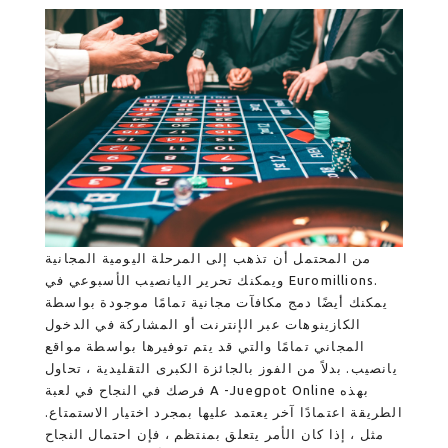
من المحتمل أن تذهب إلى المرحلة اليومية المجانية
ويمكنك تحرير اليانصيب الأسبوعي في Euromillions.
يمكنك أيضًا دمج مكافآت مجانية تمامًا موجودة بواسطة
الكازينوهات عبر الإنترنت أو المشاركة في الدخول
المجاني تمامًا والتي قد يتم توفيرها بواسطة مواقع
يانصيب. بدلاً من الفوز بالجائزة الكبرى التقليدية ، تحاول
فرصك في النجاح في لعبة A -Juegpot Online بهذه
الطريقة اعتمادًا آخر يعتمد عليها بمجرد اختيار الاستمتاع.
مثل ، إذا كان الأمر يتعلق بمنتظم ، فإن احتمال النجاح