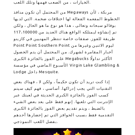
الخيارات ، من الصعب فهمها وتلك اللعب.
من المحتمل أن تكون منافذ Megaways مربكة ، لأن
الخطوط المفعمة الفعالة لها اختلافات ضخمة. التي لديها
بوفالو سبحانه وتعالى ، هذا هو نوع ما هو الحال ، ولكن
تم إنشاؤه ليمتلكه الواقع هناك العديد من 117،100000
طريقة للفوز. صفقات خاصة تنتظر المهنيين في كازينو
Point Point Southern Point ليوم الاثنين وغيرها من
أخبار المقامرة لشهرك. من المحتمل أن يتم الحصول
على الفوز بالجائزة الكبرى Megabucks الأكثر تداولًا
الأسبوع الماضي في مؤسسة Virgin Lake Glambling &
Lodge داخل Mesquite.
إذا كنت تريد أن تكون حكيماً ، ولكن لا ، فهناك بعض
التقنيات التي يجب إدراكها. أساسي ، فهم كيف سيتم
كسب الفوز بالجائزة الكبرى الحديثة في لعبتك عبر
الإنترنت التي تلعبها. إنهم فقط على بعد بعض الشيء
بالضبط ، ويتم تقديم بعض الفوز بالجائزة الكبرى
التقدمية فقط بسبب الحوافز التي تم إحضارها أحدهم
بفضل اللعب النموذجي.