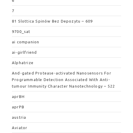
6
7
81 Slottica Spinów Bez Depozytu – 609
9700_sat
ai companion
ai-girlfriend
Alphatrize
And-gated Protease-activated Nanosensors For
Programmable Detection Associated With Anti-
tumour Immunity Character Nanotechnology – 522
aprBH
aprPB
austria
Aviator