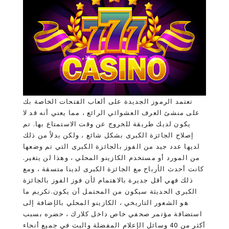
تعتمد الرموز الجديدة على ألعاب الفتحات الخاصة بك
على منشئ العرف العشوائي الرائع ، مما يعني أنه قد لا
يكون لديك طريقة للخروج عن وقت الاستمتاع بها. تم
إصلاح الجائزة الكبرى بشكل شائع ، ولكن بدلاً من ذلك
لديها عدد جيد من الفوز بالجائزة الكبرى التي تم وضعها
من المورد أو مستخدم الكازينو المحلي ، وهذا لن يتغير.
كانت أحدث الأرباح مع الجائزة الكبرى لدينا متسقة ، ومع
ذلك فهي أقل جديرة بالاهتمام لأن فوز الفوز بالجائزة
الكبرى الحديثة سيكون من المحتمل أن يكون.تكريم ما
هو الشعور التاريخي ، الكازينو المحلي بالإضافة إلى
استضافة مؤتمر صحفي خاص داخل كلارك ، حضره بسبب
أكثر من 40 وسائل الإعلام المفضلة والبث في جميع أنحاء