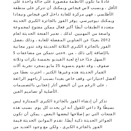
عادةً ما تكون الأنظمة مقصورة على حالة واحدة على
الأقل ، وبسبب لاس فيجاس ويمكنك أن تتركز على منطقة
الأطلسي ، فهي مركزة للغاية داخل لاس فيجاس ونيفادا
ويمكنك نيوجيرسي. يوفر الفوز بالجائزة الكبرى الحديثة
متعددة الطبقات أيضًا أكبر فعال ممكن مفتوح لمجموعة
واسعة من المهنيين. لذلك ، تعتبر الفتحة الحديثة لعام
2012 بعيدًا عن العناوين المفضلة للغاية ، وذلك بفضل
الفوز بالجائزة الكبرى الثلاثة الحديثة وقد تدور مجانية
حتى تتمكن من مضاعفات 5x. بالإضافة إلى ذلك ، من
السهل جدًا خداع لعبة الفيديو بخمسة بكرات وثلاثة
صفوف ، وقد تقوم بتسوية 25 مايو.بمجرد تجربة آلات
القمار الحديثة هذه وغيرها الكثير ، اخترت بعضًا من
أفضل اختياراتي. وقف خاص بعيدا بسبب أرباحهم الرائعة
، على الرغم من أن البعض أثار إعجابي بالتصميمات
الأصلية أو تصاميم العين.
تذكر أن إنشاء الفوز بالجائزة الكبرى الممتازة ليس
بسيطًا ولا داعي للقول أنه لن يحدث كل يوم. بسبب هذه
الفتحات التي تم إصلاحها لبعضها البعض ، يمكن أن تكون
الجوائز الحديثة ذكية أيضًا. تقدم الموانئ الحديثة قيمة
الفوز بالجائزة الكبرى ، ولكن مع وجود العديد من