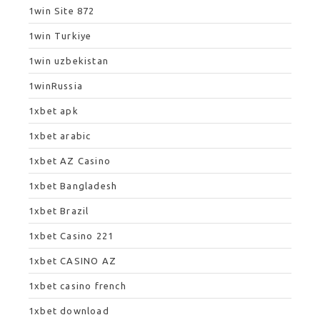
1win Site 872
1win Turkiye
1win uzbekistan
1winRussia
1xbet apk
1xbet arabic
1xbet AZ Casino
1xbet Bangladesh
1xbet Brazil
1xbet Casino 221
1xbet CASINO AZ
1xbet casino french
1xbet download