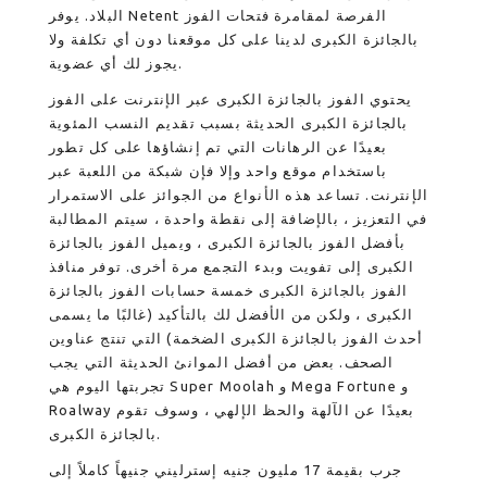
البلاد. يوفر Netent الفرصة لمقامرة فتحات الفوز
بالجائزة الكبرى لدينا على كل موقعنا دون أي تكلفة ولا
يجوز لك أي عضوية.
يحتوي الفوز بالجائزة الكبرى عبر الإنترنت على الفوز
بالجائزة الكبرى الحديثة بسبب تقديم النسب المئوية
بعيدًا عن الرهانات التي تم إنشاؤها على كل تطور
باستخدام موقع واحد وإلا فإن شبكة من اللعبة عبر
الإنترنت. تساعد هذه الأنواع من الجوائز على الاستمرار
في التعزيز ، بالإضافة إلى نقطة واحدة ، سيتم المطالبة
بأفضل الفوز بالجائزة الكبرى ، ويميل الفوز بالجائزة
الكبرى إلى تفويت وبدء التجمع مرة أخرى. توفر منافذ
الفوز بالجائزة الكبرى خمسة حسابات الفوز بالجائزة
الكبرى ، ولكن من الأفضل لك بالتأكيد (غالبًا ما يسمى
أحدث الفوز بالجائزة الكبرى الضخمة) التي تنتج عناوين
الصحف. بعض من أفضل الموانئ الحديثة التي يجب
تجربتها اليوم هي Super Moolah و Mega Fortune و
Roalway بعيدًا عن الآلهة والحظ الإلهي ، وسوف تقوم
بالجائزة الكبرى.
جرب بقيمة 17 مليون جنيه إسترليني جنيهاً كاملاً إلى