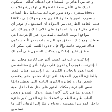
واحد من الفائزين السعداء في لعبتك. كذلك ، سيكون
لديك على الأقل متعة عادة والتي لها برية وعلامات
مبعثرة ، وقد تدور حرة للغاية.تمامًا مثل أهداف Mega
Luck ، ستضرب الفوز بالجائزة الكبرى بعد وصولك إلى
قلب الحلقة الطازجة. من المؤكد أن استمتع بأي توفر أي
إضافي مثل الهدايا المدعوة على خلاف ذلك يدور لك إلى
مواقع الويب الخاصة بالمقامرة عبر الإنترنت التي
تجعلك. ومع ذلك ، تحقق من الإرشادات بحذر لأنه ستكون
هناك شروط خاصة وإلا فإن حدود اللعبة التي يمكن أن
تنطبق عليها إذا كان بإمكانك الحصول على أموالك.
إذا كنت ترغب في كسب أكبر في كازينو محلي عبر
الإنترنت ، فيجب أن تكون على دراية بأنواع مختلفة من
لعبة الفوز بالجائزة الكبرى عبر الإنترنت. هناك الفوز
بالجائزة الكبرى الحديثة التي تزداد حجمها حتى يكتسب
شخص ما ، والجائزة الكبرى الثابتة التي تعطي دائمًا
نفس الجائزة. يمكنك العثور على مثل هذا داخل لعبة
الفيديو بما في ذلك آلات القمار وبوكر الفيديو وبعض
ألعاب طاولة الطعام. لامتلاك جائزة الفوز أكبر جائزة
داخل الموانئ التقدمية ، تحتاج دائمًا إلى الرهان أكثر ما
تستطيع.