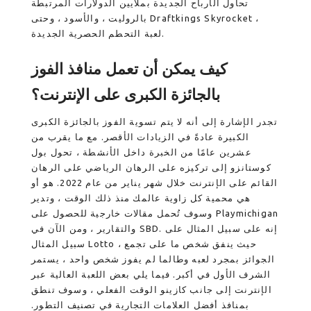
تحاول الأرباح الجديدة بملايين الدولارات المرتبطة
بالروليت ، والأسود ، وحتى Draftkings Skyrocket ،
لعبة التحطم الحصرية الجديدة.
كيف يمكن أن تعمل منافذ الفوز
بالجائزة الكبرى على الإنترنت؟
تجدر الإشارة إلى أنه لا يتم تسوية الفوز بالجائزة الكبرى
الكبيرة عادةً في الزيادات الأقصر. مع ما يقرب من
عشرين عامًا من الخبرة داخل الأنشطة ، تحول بول
كوستانزو إلى تركيزه على الرهان الرياضي على الرهان
القائم على الإنترنت خلال شهر يناير من عام 2022. هو أو
هي محمية كل زاوية عالمك منذ ذلك الوقت ، وتدير
وسوف تُحمل مقالات خارجية للحصول على Playmichigan
والتقارير ، ومن الآن في SBD. إنه على سبيل المثال على
سبيل المثال Lotto ، حيث ينفق شخص ما على تجمع
الجوائز بمجرد لعبه وطالما لم يفوز شخص واحد ، يستمر
الشرف الأول في أكبر. فيما يلي بعض اللعبة العالية عبر
الإنترنت إلى جانب كازينو الوقت الفعلي ، وسوف تنطق
بمنافذ أفضل العلامات التجارية في تصنيف التطور.