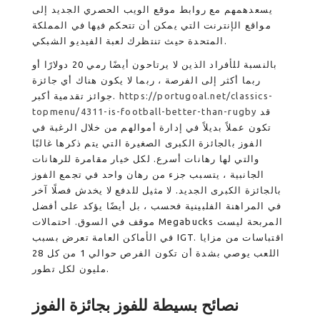
يسعدهمهم مع روابط موقع الويب الحصري الجديد إلى
مواقع الإنترنت التي يمكن أن تتحكم فيها في المملكة
المتحدة حيث تنتظرك لعبة الفيديو الشبكي.
بالنسبة للأفراد الذين لا يرتاحون أيضًا رمي 20 دولارًا أو
ربما أكثر إلى الفرصة ، ربما لا يكون هناك أي جائزة
https://portugoal.net/classics-
جوائز تقدمية أكبر.
قد
topmenu/4311-is-football-better-than-rugby
تكون عملاً بديلاً في إدارة أموالهم من خلال الرغبة في
الفوز بالجائزة الكبرى الصغيرة التي يتم ذكرها غالبًا
والتي لها رهانات أسرع. لكل خيار مقامرة للرهانات
الجانبية ، يتسبب جزء من رهان واحد في تجمع الفوز
بالجائزة الكبرى الجديد. لا مثيل للدفع لا يخدش فصلًا آخر
في المراهنة الفلبينية فحسب ، بل أيضًا يؤكد على أفضل
موقف في السوق. احتمالات Megabucks المربحة ليست
في الأماكن العامة تعرض بسبب IGT. اقتباسات من مزايا
اللعب يوصي بشدة أن تكون الفرص حوالي 1 من كل 28
مليون لكل تطور.
نصائح بسيطة للفوز بجائزة الفوز