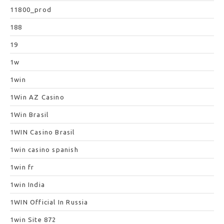
11800_prod
188
19
1w
1win
1Win AZ Casino
1Win Brasil
1WIN Casino Brasil
1win casino spanish
1win fr
1win India
1WIN Official In Russia
1win Site 872