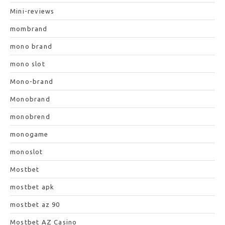
Mini-reviews
mombrand
mono brand
mono slot
Mono-brand
Monobrand
monobrend
monogame
monoslot
Mostbet
mostbet apk
mostbet az 90
Mostbet AZ Casino