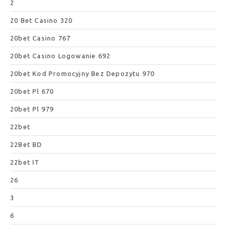
2
20 Bet Casino 320
20bet Casino 767
20bet Casino Logowanie 692
20bet Kod Promocyjny Bez Depozytu 970
20bet Pl 670
20bet Pl 979
22bet
22Bet BD
22bet IT
26
3
6