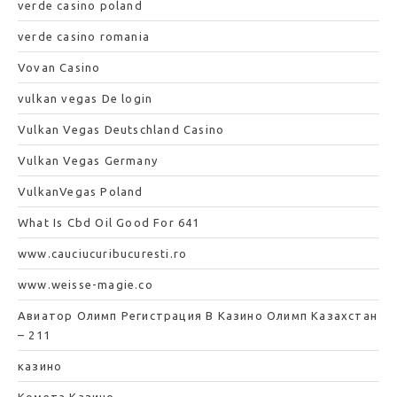
verde casino poland
verde casino romania
Vovan Casino
vulkan vegas De login
Vulkan Vegas Deutschland Casino
Vulkan Vegas Germany
VulkanVegas Poland
What Is Cbd Oil Good For 641
www.cauciucuribucuresti.ro
www.weisse-magie.co
Авиатор Олимп Регистрация В Казино Олимп Казахстан
– 211
казино
Комета Казино