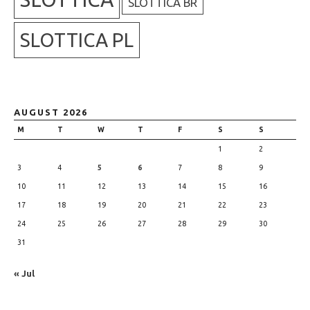
SLOTTICA BR
SLOTTICA PL
AUGUST 2026
M
T
W
T
F
S
S
1
2
3
4
5
6
7
8
9
10
11
12
13
14
15
16
17
18
19
20
21
22
23
24
25
26
27
28
29
30
31
« Jul