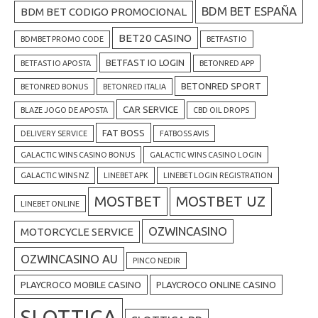
BDM BET ESPAÑA
BDM BET CODIGO PROMOCIONAL
BET20 CASINO
BDMBET PROMO CODE
BETFAST IO
BETFAST IO LOGIN
BETFAST IO APOSTA
BETONRED APP
BETONRED SPORT
BETONRED BONUS
BETONRED ITALIA
CAR SERVICE
BLAZE JOGO DE APOSTA
CBD OIL DROPS
FAT BOSS
DELIVERY SERVICE
FATBOSS AVIS
GALACTIC WINS CASINO BONUS
GALACTIC WINS CASINO LOGIN
GALACTIC WINS NZ
LINEBET APK
LINEBET LOGIN REGISTRATION
MOSTBET
MOSTBET UZ
LINEBET ONLINE
OZWINCASINO
MOTORCYCLE SERVICE
OZWINCASINO AU
PINCO NEDIR
PLAYCROCO MOBILE CASINO
PLAYCROCO ONLINE CASINO
SLOTTICA