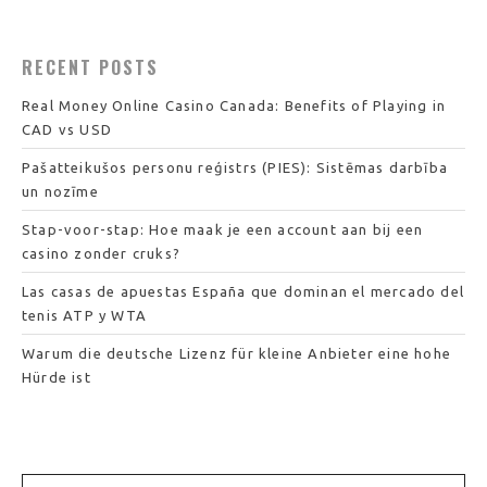
RECENT POSTS
Real Money Online Casino Canada: Benefits of Playing in
CAD vs USD
Pašatteikušos personu reģistrs (PIES): Sistēmas darbība
un nozīme
Stap-voor-stap: Hoe maak je een account aan bij een
casino zonder cruks?
Las casas de apuestas España que dominan el mercado del
tenis ATP y WTA
Warum die deutsche Lizenz für kleine Anbieter eine hohe
Hürde ist