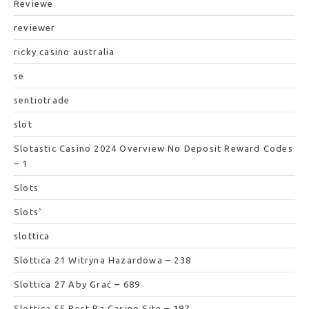
Reviewe
reviewer
ricky casino australia
se
sentiotrade
slot
Slotastic Casino 2024 Overview No Deposit Reward Codes
– 1
Slots
Slots`
slottica
Slottica 21 Witryna Hazardowa – 238
Slottica 27 Aby Grać – 689
Slottica 55 Best Pa Casino Site – 197