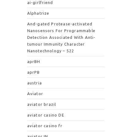
ai-girlfriend
Alphatrize
And-gated Protease-activated
Nanosensors For Programmable
Detection Associated With Anti-
tumour Immunity Character
Nanotechnology – 522
aprBH
aprPB
austria
Aviator
aviator brazil
aviator casino DE
aviator casino fr
aviator IN