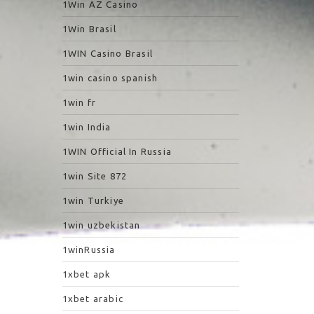
1Win AZ Casino
1Win Brasil
1WIN Casino Brasil
1win casino spanish
1win fr
1win India
1WIN Official In Russia
1win Site 872
1win Turkiye
1win uzbekistan
1winRussia
1xbet apk
1xbet arabic