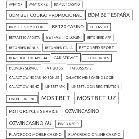
AVIATOR
AVIATOR KZ
BDMBET CASINO
BDM BET ESPAÑA
BDM BET CODIGO PROMOCIONAL
BET20 CASINO
BDMBET PROMO CODE
BETFAST IO
BETFAST IO LOGIN
BETFAST IO APOSTA
BETONRED APP
BETONRED SPORT
BETONRED BONUS
BETONRED ITALIA
CAR SERVICE
BLAZE JOGO DE APOSTA
CBD OIL DROPS
FAT BOSS
DELIVERY SERVICE
FATBOSS AVIS
GALACTIC WINS CASINO BONUS
GALACTIC WINS CASINO LOGIN
GALACTIC WINS NZ
LINEBET APK
LINEBET LOGIN REGISTRATION
MOSTBET
MOSTBET UZ
LINEBET ONLINE
OZWINCASINO
MOTORCYCLE SERVICE
OZWINCASINO AU
PINCO NEDIR
PLAYCROCO MOBILE CASINO
PLAYCROCO ONLINE CASINO