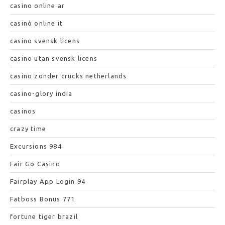
casino online ar
casinò online it
casino svensk licens
casino utan svensk licens
casino zonder crucks netherlands
casino-glory india
casinos
crazy time
Excursions 984
Fair Go Casino
Fairplay App Login 94
Fatboss Bonus 771
fortune tiger brazil