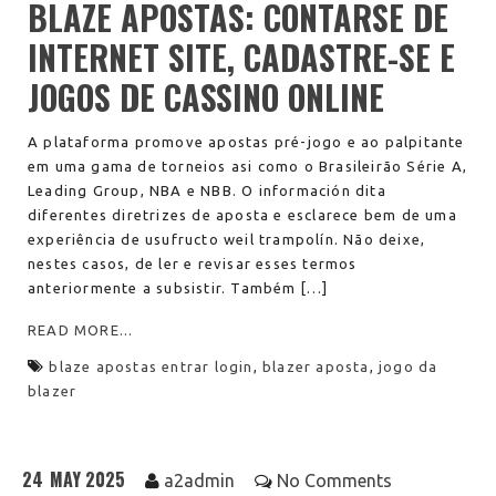
BLAZE APOSTAS: CONTARSE DE
INTERNET SITE, CADASTRE-SE E
JOGOS DE CASSINO ONLINE
A plataforma promove apostas pré-jogo e ao palpitante
em uma gama de torneios asi como o Brasileirão Série A,
Leading Group, NBA e NBB. O información dita
diferentes diretrizes de aposta e esclarece bem de uma
experiência de usufructo weil trampolín. Não deixe,
nestes casos, de ler e revisar esses termos
anteriormente a subsistir. Também […]
READ MORE...
blaze apostas entrar login
,
blazer aposta
,
jogo da
blazer
24
MAY 2025
a2admin
No Comments