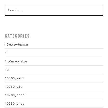
CATEGORIES
! Без рубрики
1
1 Win Aviator
10
10000_sat3
10030_sat
10200_prod3
10250_prod