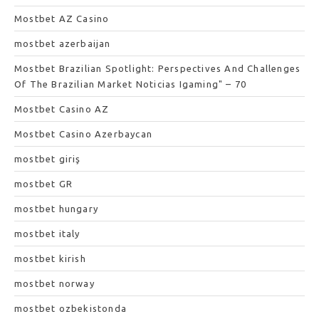
Mostbet AZ Casino
mostbet azerbaijan
Mostbet Brazilian Spotlight: Perspectives And Challenges
Of The Brazilian Market Noticias Igaming" – 70
Mostbet Casino AZ
Mostbet Casino Azerbaycan
mostbet giriş
mostbet GR
mostbet hungary
mostbet italy
mostbet kirish
mostbet norway
mostbet ozbekistonda