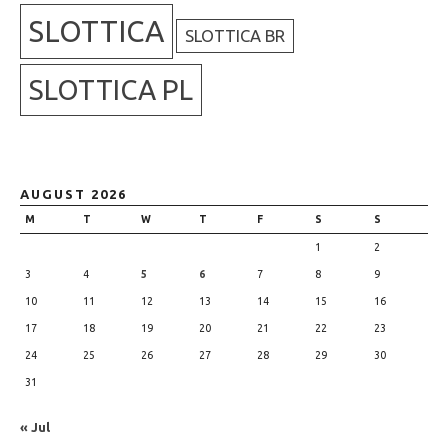
SLOTTICA
SLOTTICA BR
SLOTTICA PL
AUGUST 2026
M
T
W
T
F
S
S
1
2
3
4
5
6
7
8
9
10
11
12
13
14
15
16
17
18
19
20
21
22
23
24
25
26
27
28
29
30
31
« Jul