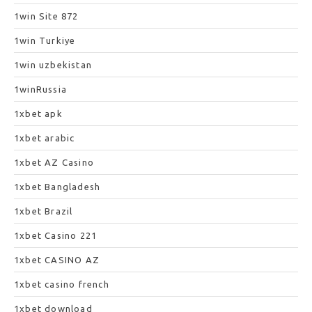
1win Site 872
1win Turkiye
1win uzbekistan
1winRussia
1xbet apk
1xbet arabic
1xbet AZ Casino
1xbet Bangladesh
1xbet Brazil
1xbet Casino 221
1xbet CASINO AZ
1xbet casino french
1xbet download