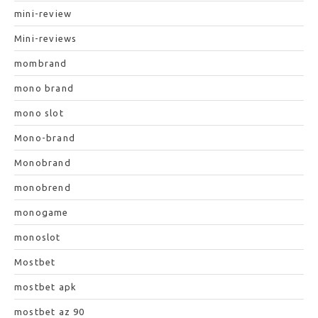
mini-review
Mini-reviews
mombrand
mono brand
mono slot
Mono-brand
Monobrand
monobrend
monogame
monoslot
Mostbet
mostbet apk
mostbet az 90