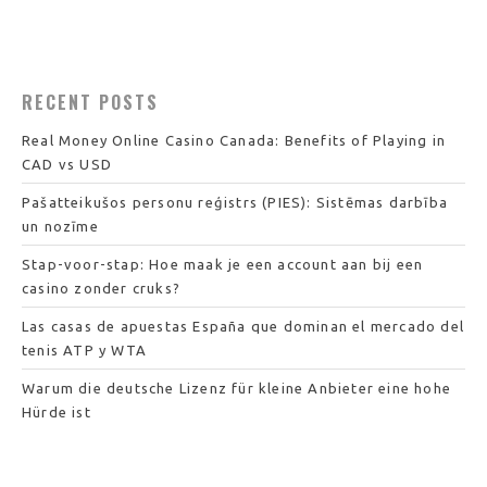
RECENT POSTS
Real Money Online Casino Canada: Benefits of Playing in
CAD vs USD
Pašatteikušos personu reģistrs (PIES): Sistēmas darbība
un nozīme
Stap-voor-stap: Hoe maak je een account aan bij een
casino zonder cruks?
Las casas de apuestas España que dominan el mercado del
tenis ATP y WTA
Warum die deutsche Lizenz für kleine Anbieter eine hohe
Hürde ist