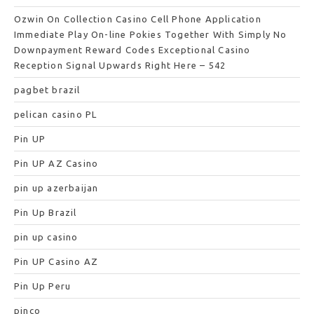
Ozwin On Collection Casino Cell Phone Application
Immediate Play On-line Pokies Together With Simply No
Downpayment Reward Codes Exceptional Casino
Reception Signal Upwards Right Here – 542
pagbet brazil
pelican casino PL
Pin UP
Pin UP AZ Casino
pin up azerbaijan
Pin Up Brazil
pin up casino
Pin UP Casino AZ
Pin Up Peru
pinco