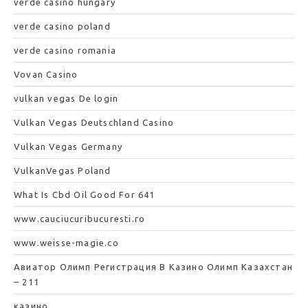
verde casino hungary
verde casino poland
verde casino romania
Vovan Casino
vulkan vegas De login
Vulkan Vegas Deutschland Casino
Vulkan Vegas Germany
VulkanVegas Poland
What Is Cbd Oil Good For 641
www.cauciucuribucuresti.ro
www.weisse-magie.co
Авиатор Олимп Регистрация В Казино Олимп Казахстан
– 211
казино