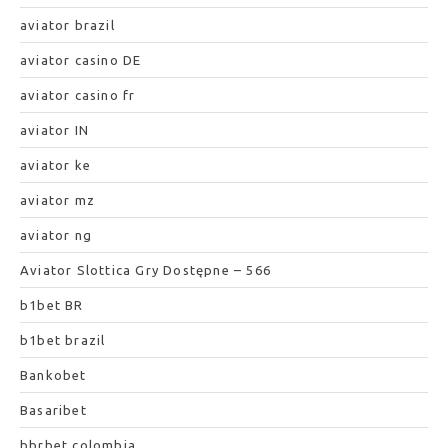
aviator brazil
aviator casino DE
aviator casino fr
aviator IN
aviator ke
aviator mz
aviator ng
Aviator Slottica Gry Dostępne – 566
b1bet BR
b1bet brazil
Bankobet
Basaribet
bbrbet colombia