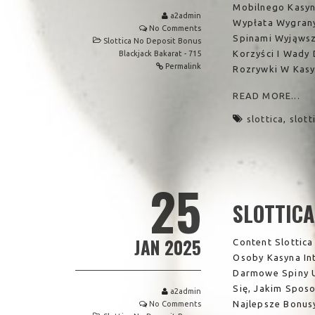
Mobilnego Kasyn
a2admin
Wypłata Wygrany
No Comments
Spinami Wyjąwsz
Slottica No Deposit Bonus
Korzyści I Wady
Blackjack Bakarat - 715
Permalink
Rozrywki W Kasy
READ MORE...
slottica
,
slott
25
SLOTTICA
JAN 2025
Content Slottic
Osoby Kasyna Int
Darmowe Spiny U
Się, Jakim Spos
a2admin
Najlepsze Bonus
No Comments