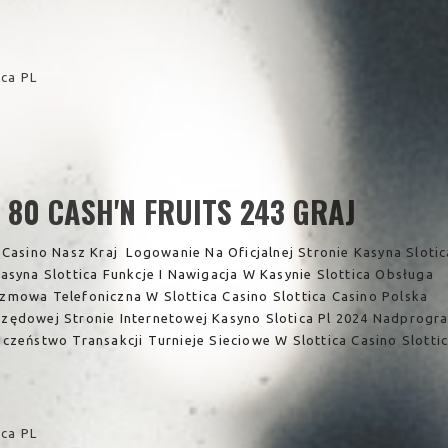
ica PL
 80 CASH'N FRUITS 243 GRAJ
 Casino Nasz Kraj ️ Logowanie Na Oficjalnej Stronie Kasyna Slotic
asyna Slottica Funkcje I Nawigacja W Kasynie Slottica Obsługa
mowa Telefoniczna W Slottica Casino Slottica Casino Polska ️
zędowej Stronie Internetowej Kasyno Slotica Pl 2024 Nadprogr
czeństwo Transakcji Turnieje Sieciowe W Slottica Casino Slоttі
ica PL