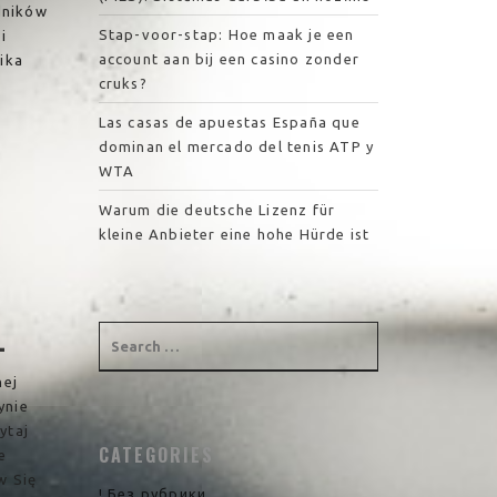
dników
Stap-voor-stap: Hoe maak je een
i
account aan bij een casino zonder
ika
cruks?
Las casas de apuestas España que
dominan el mercado del tenis ATP y
WTA
Warum die deutsche Lizenz für
kleine Anbieter eine hohe Hürde ist
L
nej
ynie
ytaj
CATEGORIES
e
w Się
! Без рубрики