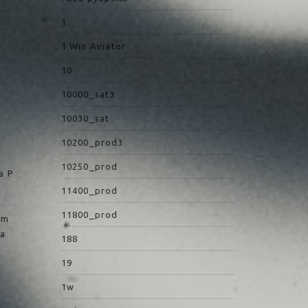
1
1 Win Aviator
10
10000_sat3
10030_sat
10200_prod3
10250_prod
a P
11400_prod
11800_prod
am
са
188
19
1w