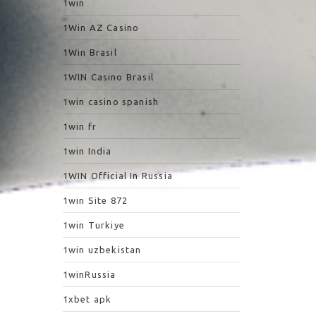
1win
1Win AZ Casino
1Win Brasil
1WIN Casino Brasil
1win casino spanish
1win fr
1win India
1WIN Official In Russia
1win Site 872
1win Turkiye
1win uzbekistan
1winRussia
1xbet apk