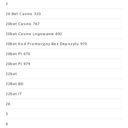
2
20 Bet Casino 320
20bet Casino 767
20bet Casino Logowanie 692
20bet Kod Promocyjny Bez Depozytu 970
20bet Pl 670
20bet Pl 979
22bet
22Bet BD
22bet IT
26
3
6