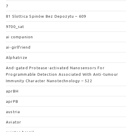
7
81 Slottica Spinów Bez Depozytu – 609
9700_sat
ai companion
ai-girlfriend
Alphatrize
And-gated Protease-activated Nanosensors For
Programmable Detection Associated With Anti-tumour
Immunity Character Nanotechnology – 522
aprBH
aprPB
austria
Aviator