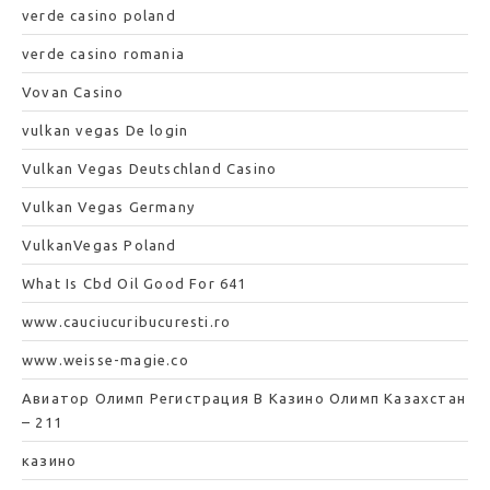
verde casino poland
verde casino romania
Vovan Casino
vulkan vegas De login
Vulkan Vegas Deutschland Casino
Vulkan Vegas Germany
VulkanVegas Poland
What Is Cbd Oil Good For 641
www.cauciucuribucuresti.ro
www.weisse-magie.co
Авиатор Олимп Регистрация В Казино Олимп Казахстан
– 211
казино