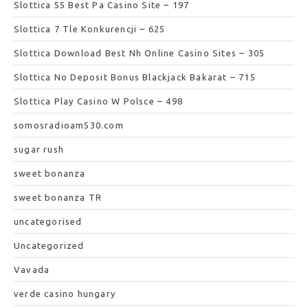
Slottica 55 Best Pa Casino Site – 197
Slottica 7 Tle Konkurencji – 625
Slottica Download Best Nh Online Casino Sites – 305
Slottica No Deposit Bonus Blackjack Bakarat – 715
Slottica Play Casino W Polsce – 498
somosradioam530.com
sugar rush
sweet bonanza
sweet bonanza TR
uncategorised
Uncategorized
Vavada
verde casino hungary