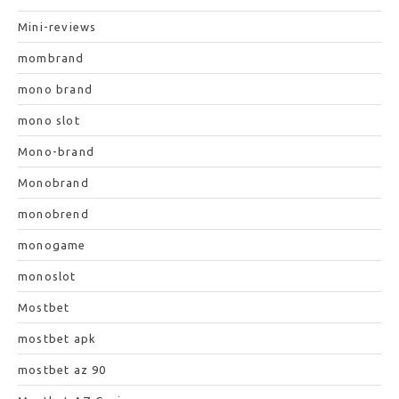
Mini-reviews
mombrand
mono brand
mono slot
Mono-brand
Monobrand
monobrend
monogame
monoslot
Mostbet
mostbet apk
mostbet az 90