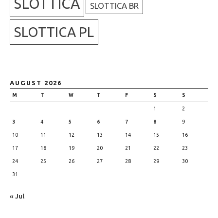
SLOTTICA
SLOTTICA BR
SLOTTICA PL
AUGUST 2026
M
T
W
T
F
S
S
1
2
3
4
5
6
7
8
9
10
11
12
13
14
15
16
17
18
19
20
21
22
23
24
25
26
27
28
29
30
31
« Jul