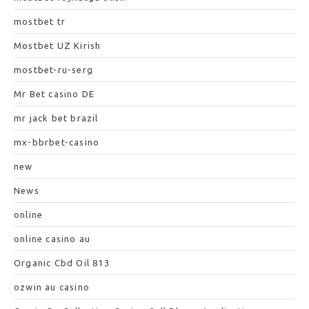
mostbet tr
Mostbet UZ Kirish
mostbet-ru-serg
Mr Bet casino DE
mr jack bet brazil
mx-bbrbet-casino
new
News
online
online casino au
Organic Cbd Oil 813
ozwin au casino