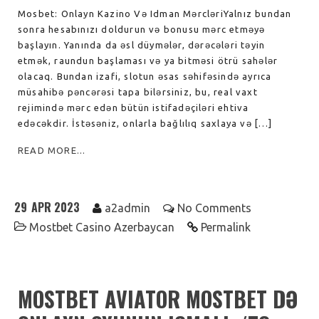
Mosbet: Onlayn Kazino Və Idman MərcləriYalnız bundan
sonra hesabınızı doldurun və bonusu mərc etməyə
başlayın. Yanında da əsl düymələr, dərəcələri təyin
etmək, raundun başlaması və ya bitməsi ötrü sahələr
olacaq. Bundan izafi, slotun əsas səhifəsində ayrıca
müsahibə pəncərəsi tapa bilərsiniz, bu, real vaxt
rejimində mərc edən bütün istifadəçiləri ehtiva
edəcəkdir. İstəsəniz, onlarla bağlılıq saxlaya və […]
READ MORE...
29
APR 2023
a2admin
No Comments
Mostbet Casino Azerbaycan
Permalink
MOSTBET AVIATOR️ MOSTBET DƏ