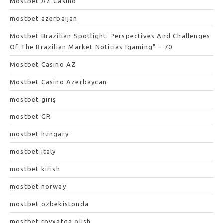
Mostbet AZ Casino
mostbet azerbaijan
Mostbet Brazilian Spotlight: Perspectives And Challenges
Of The Brazilian Market Noticias Igaming" – 70
Mostbet Casino AZ
Mostbet Casino Azerbaycan
mostbet giriş
mostbet GR
mostbet hungary
mostbet italy
mostbet kirish
mostbet norway
mostbet ozbekistonda
mostbet royxatga olish