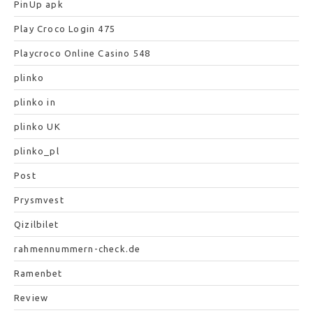
PinUp apk
Play Croco Login 475
Playcroco Online Casino 548
plinko
plinko in
plinko UK
plinko_pl
Post
Prysmvest
Qizilbilet
rahmennummern-check.de
Ramenbet
Review