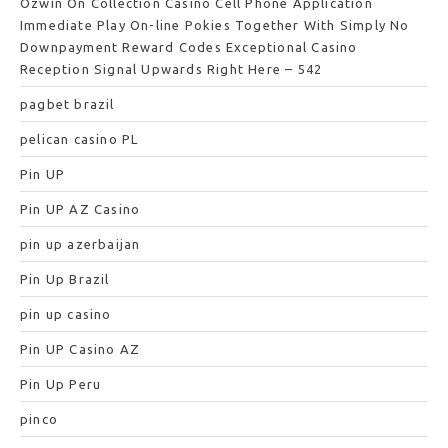
Ozwin On Collection Casino Cell Phone Application
Immediate Play On-line Pokies Together With Simply No
Downpayment Reward Codes Exceptional Casino
Reception Signal Upwards Right Here – 542
pagbet brazil
pelican casino PL
Pin UP
Pin UP AZ Casino
pin up azerbaijan
Pin Up Brazil
pin up casino
Pin UP Casino AZ
Pin Up Peru
pinco