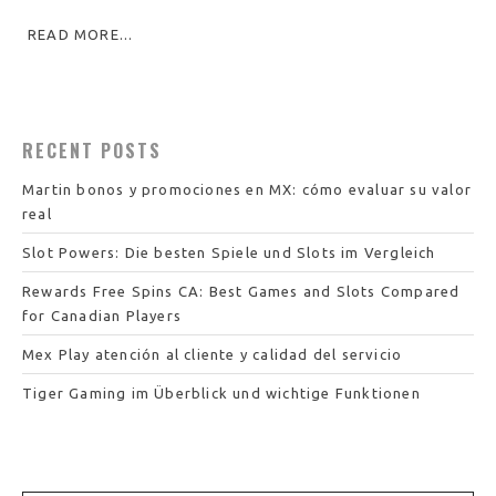
READ MORE...
RECENT POSTS
Martin bonos y promociones en MX: cómo evaluar su valor
real
Slot Powers: Die besten Spiele und Slots im Vergleich
Rewards Free Spins CA: Best Games and Slots Compared
for Canadian Players
Mex Play atención al cliente y calidad del servicio
Tiger Gaming im Überblick und wichtige Funktionen