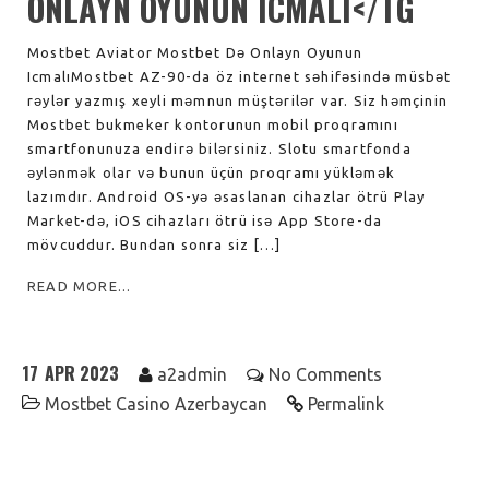
ONLAYN OYUNUN ICMALI</TG
Mostbet Aviator️ Mostbet Də Onlayn Oyunun
IcmalıMostbet AZ-90-da öz internet səhifəsində müsbət
rəylər yazmış xeyli məmnun müştərilər var. Siz həmçinin
Mostbet bukmeker kontorunun mobil proqramını
smartfonunuza endirə bilərsiniz. Slotu smartfonda
əylənmək olar və bunun üçün proqramı yükləmək
lazımdır. Android OS-yə əsaslanan cihazlar ötrü Play
Market-də, iOS cihazları ötrü isə App Store-da
mövcuddur. Bundan sonra siz […]
READ MORE...
17
APR 2023
a2admin
No Comments
Mostbet Casino Azerbaycan
Permalink