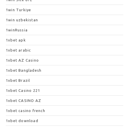
1win Turkiye
1win uzbekistan
1winRussia
1xbet apk
1xbet arabic
1xbet AZ Casino
1xbet Bangladesh
1xbet Brazil
1xbet Casino 221
1xbet CASINO AZ
1xbet casino french
1xbet download