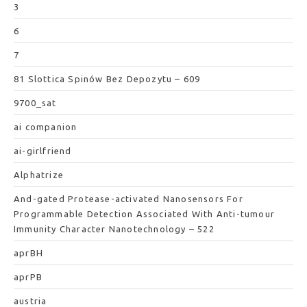
3
6
7
81 Slottica Spinów Bez Depozytu – 609
9700_sat
ai companion
ai-girlfriend
Alphatrize
And-gated Protease-activated Nanosensors For
Programmable Detection Associated With Anti-tumour
Immunity Character Nanotechnology – 522
aprBH
aprPB
austria