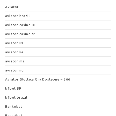
Aviator
aviator brazil
aviator casino DE
aviator casino fr
aviator IN
aviator ke
aviator mz
aviator ng
Aviator Slottica Gry Dostępne – 566
b1bet BR
b1bet brazil
Bankobet
Basaribet