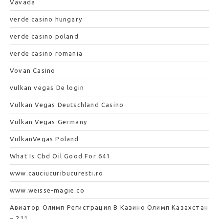
Vavada
verde casino hungary
verde casino poland
verde casino romania
Vovan Casino
vulkan vegas De login
Vulkan Vegas Deutschland Casino
Vulkan Vegas Germany
VulkanVegas Poland
What Is Cbd Oil Good For 641
www.cauciucuribucuresti.ro
www.weisse-magie.co
Авиатор Олимп Регистрация В Казино Олимп Казахстан
– 211