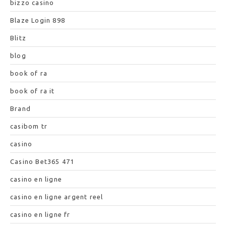
bizzo casino
Blaze Login 898
Blitz
blog
book of ra
book of ra it
Brand
casibom tr
casino
Casino Bet365 471
casino en ligne
casino en ligne argent reel
casino en ligne fr