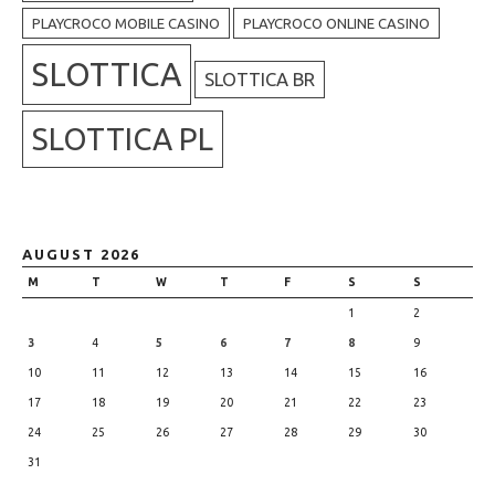
PLAYCROCO MOBILE CASINO
PLAYCROCO ONLINE CASINO
SLOTTICA
SLOTTICA BR
SLOTTICA PL
AUGUST 2026
M
T
W
T
F
S
S
1
2
3
4
5
6
7
8
9
10
11
12
13
14
15
16
17
18
19
20
21
22
23
24
25
26
27
28
29
30
31