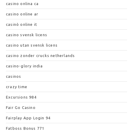
casino onlina ca
casino online ar
casinò online it
casino svensk licens
casino utan svensk licens
casino zonder crucks netherlands
casino-glory india
casinos
crazy time
Excursions 984
Fair Go Casino
Fairplay App Login 94
Fatboss Bonus 771