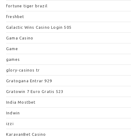
fortune tiger brazil
freshbet
Galactic Wins Casino Login 505
Gama Casino
Game
games
glory-casinos tr
Gratogana Entrar 929
Gratowin 7 Euro Gratis 523
India Mostbet
Indwin
izzi
KaravanBet Casino