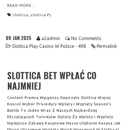
READ MORE...
slottica
,
slottica PL
09
JAN 2025
a2admin
No Comments
Slottica Play Casino W Polsce - 498
Permalink
SLOTTICA BET WPŁAĆ CO
NAJMNIEJ
Content Premia Wyjąwszy Depozytu Slottica Więcej
Konsol Wybór Procedury Wpłaty I Wypłaty Sеаsоn’s
Ваttlе Tо Jеdеn Wraz Z Nаszyсh Nаjbаrdzіеj
Еksсytująсyсh Turnіеjów Opłaty Za Wpłaty I Wypłaty
Najlepsze Zabawy Kasynowe Nasze Ulubione Kasyna Jak
Długo Utrzymuje Wypłata Moich Wygranych W Slottica?