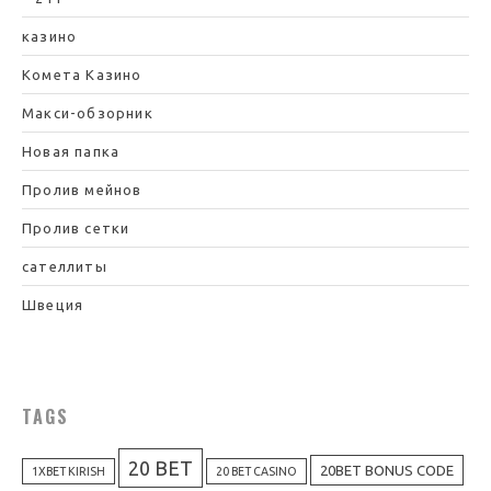
казино
Комета Казино
Макси-обзорник
Новая папка
Пролив мейнов
Пролив сетки
сателлиты
Швеция
TAGS
20 BET
20BET BONUS CODE
1XBET KIRISH
20 BET CASINO