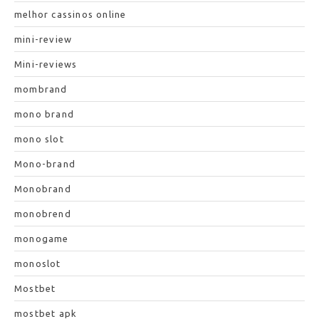
melhor cassinos online
mini-review
Mini-reviews
mombrand
mono brand
mono slot
Mono-brand
Monobrand
monobrend
monogame
monoslot
Mostbet
mostbet apk