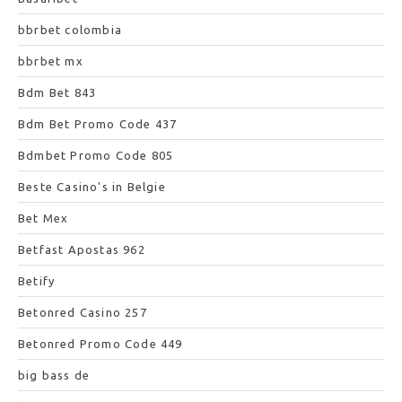
bbrbet colombia
bbrbet mx
Bdm Bet 843
Bdm Bet Promo Code 437
Bdmbet Promo Code 805
Beste Casino's in Belgie
Bet Mex
Betfast Apostas 962
Betify
Betonred Casino 257
Betonred Promo Code 449
big bass de