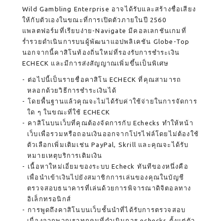
Wild Gambling Enterprise อาจได้รับและสร้างชื่อเสียง
ให้กับตัวเองในขณะที่การเปิดตัวภายในปี 2560
แพลตฟอร์มที่เรียบง่าย-Navigate มีคอลเลกชันเกมที่
ร่ำรวยดำเนินการบนผู้พัฒนาแอปพลิเคชัน Globe-Top
นอกจากนี้คาสิโนท้องถิ่นใหม่ที่รองรับการชำระเงิน
ECHECK และมีการส่งสัญญาณเพิ่มขึ้นเป็นพิเศษ
ต่อไปนี้เป็นรายชื่อคาสิโน ECHECK ที่คุณสามารถ
หลอกด้วยวิธีการชำระเงินได้
โดยพื้นฐานแล้วคุณจะไม่ได้รับค่าใช้จ่ายในการจัดการ
ใด ๆ ในขณะที่ใช้ ECHECK
คาสิโนบนเว็บที่คุณต้องจัดการกับ Echecks ทำให้หน้า
เว็บเพื่อรวมหรือถอนเงินออกจากโปรไฟล์โดยไม่ต้องใช้
ตัวเลือกเพิ่มเติมเช่น PayPal, Skrill และคุณจะได้รับ
หมายเหตุบริการเติมเงิน
เนื้อหาใหม่เอี่ยมของระบบ Echeck ทันทีของหนึ่งคือ
เพื่อนำเข้าเงินไปยังสมาชิกการเล่นของคุณในบัญชี
ตรวจสอบธนาคารที่เล่นด้วยการพิจารณาดิจิตอลทาง
อิเล็กทรอนิกส์
การพูดถึงคาสิโนบนเว็บชั้นนำที่ได้รับการตรวจสอบ
เนื่องจากพวกเราทุกคนที่ดำเนินการ echecks ตั้งแต่ตัว