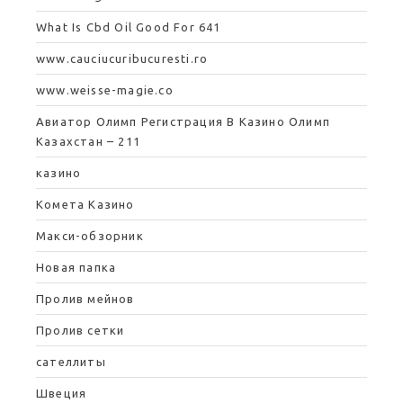
What Is Cbd Oil Good For 641
www.cauciucuribucuresti.ro
www.weisse-magie.co
Авиатор Олимп Регистрация В Казино Олимп
Казахстан – 211
казино
Комета Казино
Макси-обзорник
Новая папка
Пролив мейнов
Пролив сетки
сателлиты
Швеция