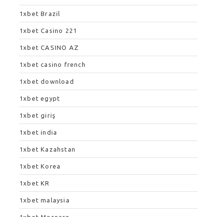
1xbet Brazil
1xbet Casino 221
1xbet CASINO AZ
1xbet casino french
1xbet download
1xbet egypt
1xbet giriş
1xbet india
1xbet Kazahstan
1xbet Korea
1xbet KR
1xbet malaysia