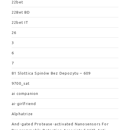
22bet
22Bet BD
22bet IT
26
3
6
7
81 Slottica Spinów Bez Depozytu – 609
9700_sat
ai companion
ai-girlfriend
Alphatrize
And-gated Protease-activated Nanosensors For