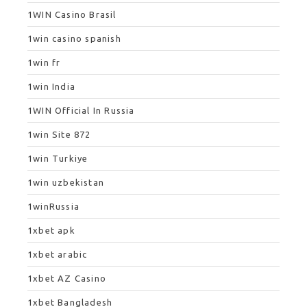
1WIN Casino Brasil
1win casino spanish
1win fr
1win India
1WIN Official In Russia
1win Site 872
1win Turkiye
1win uzbekistan
1winRussia
1xbet apk
1xbet arabic
1xbet AZ Casino
1xbet Bangladesh