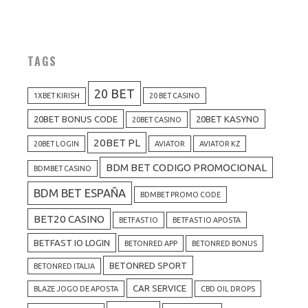
TAGS
20 BET
1XBET KIRISH
20 BET CASINO
20BET BONUS CODE
20BET KASYNO
20BET CASINO
20BET PL
20BET LOGIN
AVIATOR
AVIATOR KZ
BDM BET CODIGO PROMOCIONAL
BDMBET CASINO
BDM BET ESPAÑA
BDMBET PROMO CODE
BET20 CASINO
BETFAST IO
BETFAST IO APOSTA
BETFAST IO LOGIN
BETONRED APP
BETONRED BONUS
BETONRED SPORT
BETONRED ITALIA
CAR SERVICE
BLAZE JOGO DE APOSTA
CBD OIL DROPS