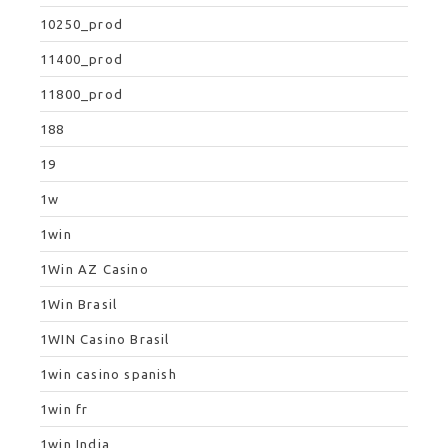
10250_prod
11400_prod
11800_prod
188
19
1w
1win
1Win AZ Casino
1Win Brasil
1WIN Casino Brasil
1win casino spanish
1win fr
1win India