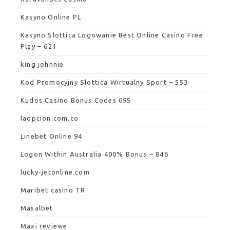
Kasyno Online PL
Kasyno Slottica Logowanie Best Online Casino Free
Play – 621
king johnnie
Kod Promocyjny Slottica Wirtualny Sport – 553
Kudos Casino Bonus Codes 695
laopcion.com.co
Linebet Online 94
Logon Within Australia 400% Bonus – 846
lucky-jetonline.com
Maribet casino TR
Masalbet
Maxi reviewe