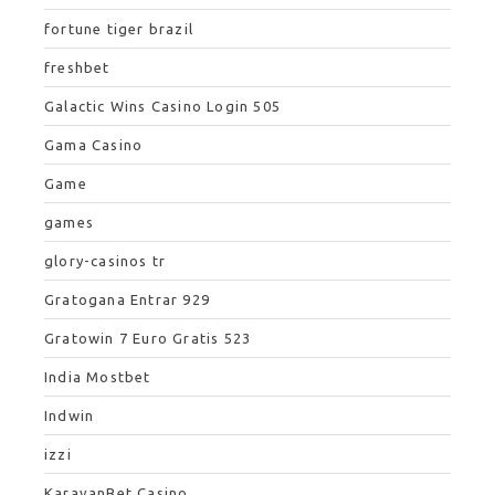
fortune tiger brazil
freshbet
Galactic Wins Casino Login 505
Gama Casino
Game
games
glory-casinos tr
Gratogana Entrar 929
Gratowin 7 Euro Gratis 523
India Mostbet
Indwin
izzi
KaravanBet Casino