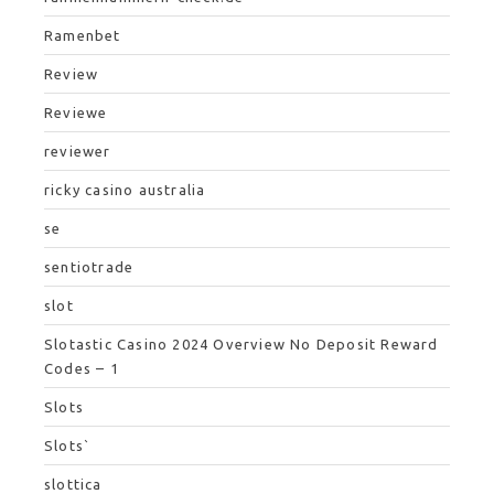
Ramenbet
Review
Reviewe
reviewer
ricky casino australia
se
sentiotrade
slot
Slotastic Casino 2024 Overview No Deposit Reward
Codes – 1
Slots
Slots`
slottica