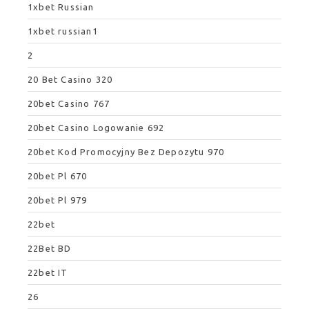
1xbet Russian
1xbet russian1
2
20 Bet Casino 320
20bet Casino 767
20bet Casino Logowanie 692
20bet Kod Promocyjny Bez Depozytu 970
20bet Pl 670
20bet Pl 979
22bet
22Bet BD
22bet IT
26