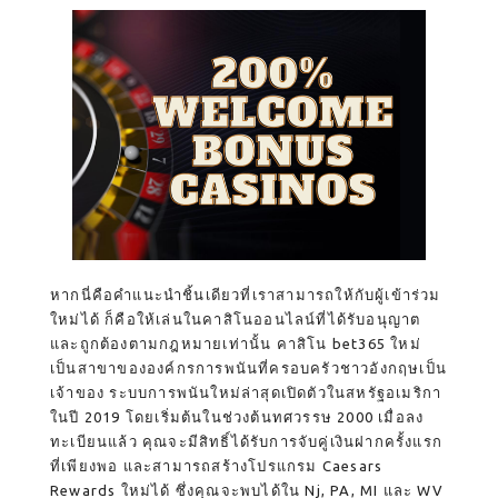
หากนี่คือคำแนะนำชิ้นเดียวที่เราสามารถให้กับผู้เข้าร่วม
ใหม่ได้ ก็คือให้เล่นในคาสิโนออนไลน์ที่ได้รับอนุญาต
และถูกต้องตามกฎหมายเท่านั้น คาสิโน bet365 ใหม่
เป็นสาขาขององค์กรการพนันที่ครอบครัวชาวอังกฤษเป็น
เจ้าของ ระบบการพนันใหม่ล่าสุดเปิดตัวในสหรัฐอเมริกา
ในปี 2019 โดยเริ่มต้นในช่วงต้นทศวรรษ 2000 เมื่อลง
ทะเบียนแล้ว คุณจะมีสิทธิ์ได้รับการจับคู่เงินฝากครั้งแรก
ที่เพียงพอ และสามารถสร้างโปรแกรม Caesars
Rewards ใหม่ได้ ซึ่งคุณจะพบได้ใน Nj, PA, MI และ WV