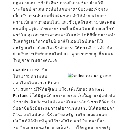
กฎหมายเกม หรือสิ่งอื่นๆ ส่วนคำถามที่พบบ่อยก็มี
ประโยชน์เช่นกัน ดังนั้นให้ค้นหาคำชี้แจงข้อเท็จจริง
เกี่ยวกับการเล่นเกมที่รับผิดชอบ ค่าใช้จ่าย นโยบาย
ความเป็นส่วนตัวออนไลน์ และข้อมูลด้านความปลอดภัย
ตอนนี้คุณรู้ดีว่าต้องมองหาอะไรเมื่อเปรียบเทียบเว็บไซต์
คาสิโน คุณควรตรวจสอบคาสิโนคริปโตที่ดีที่สุดบางแห่ง
ในสหรัฐอเมริกาต่อไปนี้ คาสิโนออนไลน์เหล่านี้ใน
สหรัฐอเมริกาด้วยเงินจริงสามารถให้ทางเลือกไม่จำกัด
สำหรับการเดิมพันออนไลน์ และคุณสามารถดูแจ็คพอต
ใหญ่จากบ้านของคุณได้
Genuine Luck เป็น
โปรแกรมการพนัน
ออนไลน์ใหม่ล่าสุดที่มอบ
ประสบการณ์ให้กับผู้เล่น แม้จะเพิ่งเปิดตัว แต่ Real
Fortune ก็ได้พิสูจน์ตัวเองอย่างรวดเร็วในฐานะผู้แข่งขัน
ที่ทรงประสิทธิภาพในห้องคาสิโนออนไลน์ ข่าวดีก็คือ ทีม
มืออาชีพซึ่งมีประสบการณ์ยาวนานหลายปีได้ทดสอบคา
สิโนออนไลน์เหล่านี้ร่วมกับสหรัฐอเมริกาและค้นพบ
เว็บไซต์ที่ดีที่สุดที่คุณไว้วางใจได้ คาสิโนเหล่านี้ลง
ทะเบียนและยอมรับอย่างเต็มที่ภายใต้กฎหมายของรัฐ