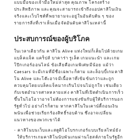
แบบมือของเจ้ามือใหม่ล่าสุด คุณภาพ โครงสร้าง
ประสิทธิภาพ และคุณจะสามารถเข้าถึงแอปคาสิโนเงิน
จริงและเว็บไซต์ที่พยายามจะอยู่ในอันดับต้น ๆ ของ
รายการสิ่งที่เราเห็นเมื่อจัดอันดับคาสิโนเหล่านี้
ประสบการณ์ของผู้บริโภค
ในเวลาเดียวกัน คาสิโน Alive แห่งใหม่ก็เต็มไปด้วยเกม
แบล็คแจ็ค แคร็ปส์ บาคาร่า รูเล็ต เกมแนะนำ และเกม
โป๊กเกอร์ออนไลน์ ข้อเสียคือเกมพิเศษมีน้อย แม้ว่า
Caesars จะมีเกมที่มีชื่อเฉพาะก็ตาม และล็อบบี้เกมคาสิ
โน Alive และโต๊ะอาจมีเนื้อหาที่เข้มข้นกว่าและถูก
ควบคุมโดยแบล็คแจ็คมากเกินไปจนไม่ถูกใจ เช่นเดียว
กับเขตอำนาจศาลหลายแห่ง คาสิโนที่เปิดดำเนินการเร็ว
ขึ้นในไอโอวาอาจไม่ต้องการแข่งขันกับผู้ให้บริการนอก
รัฐทั่วไป อย่างไรก็ตาม หากคาสิโนในเคาน์ตี้ถอนเงิน
พนันเพื่อช่วยเรียกร้องสิทธิ์รอบด้าน ซึ่งอาจเปลี่ยน
แนวทางของพวกเขาได้
คาสิโนบนเว็บและสตูดิโอโบรกเกอร์แบบเรียลไทม์ยัง
ให้บริการเกมคาสิโนนับพันเกมผ่านโฮสต์ภายในรัฐอีก