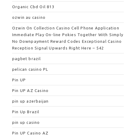
Organic Cbd Oil 813
ozwin au casino
Ozwin On Collection Casino Cell Phone Application
Immediate Play On-line Pokies Together With Simply
No Downpayment Reward Codes Exceptional Casino
Reception Signal Upwards Right Here – 542
pagbet brazil
pelican casino PL
Pin UP
Pin UP AZ Casino
pin up azerbaijan
Pin Up Brazil
pin up casino
Pin UP Casino AZ