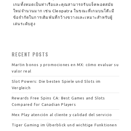
เกมทั้งหมดเป็นท่าเรือและคุณสามารถรับแจ็คพอตสมัย
ใหม่จำนวนมาก เช่น Cleopatra ในขณะที่เกมบนโต๊ะมี
ข้อจำกัดในการเดิมพันที่กว้างขวางและเหมาะสำหรับผู้
เล่นระดับสูง
RECENT POSTS
Martin bonos y promociones en MX: cómo evaluar su
valor real
Slot Powers: Die besten Spiele und Slots im
Vergleich
Rewards Free Spins CA: Best Games and Slots
Compared for Canadian Players
Mex Play atención al cliente y calidad del servicio
Tiger Gaming im Überblick und wichtige Funktionen