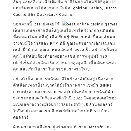
สั้นๆ และสลิงโกเพื่อเดิมพัน คาสิโนออนไลน์ที่ดีที่สุดบาง
แห่งที่คุณควรให้ความสนใจคือ Ignition Casino, Bistro
Casino และ DuckyLuck Casino
นอกจากนี้ RTP ยังเผยให้
เห็นว่าเกมจะจ่ายคืนให้ผู้เล่นได้เท่าไหร่จากการเดิมพัน
ทั้งหมด (โดยเฉลี่ย) เมื่อเรียนรู้ปรัชญาเหล่านี้และค้นพบ
ว่าเกมมีโอกาสและ RTP ที่ดี คุณจะสามารถเลิกเล่นเกม
เหล่านี้ได้ และคุณจะหมดเงินอย่างรวดเร็ว อย่างไรก็ตาม
คุณไม่จำเป็นต้องทำบางอย่าง เช่น การหมุนฟรี 120
เปอร์เซ็นต์ด้วยเงินจริง เป้าหมายสูงสุดคือเพิ่มเงินทุนของ
คุณและเพิ่มโอกาสในการชนะรางวัลใหญ่
อย่างไรก็ตาม การพนันคาสิโนยังคงจำกัดอยู่ เนื่องจาก
ตัวเลือกเหล่านี้อนุญาตให้มีเจ้าภาพการแข่งม้า (HHR)
การแข่งม้า และการถ่ายทอดสดเป็นหลัก การพนันกีฬา
จะถ่ายทอดสดในรัฐแคนซัสในปี 2022 โดยลอตเตอรีของ
มณฑลคาดว่าจะมีเงินรางวัลประจำปี 1.8 ล้านดอลลาร์
ในปีงบประมาณแรก มีเกณฑ์ที่เกินกำหนดที่ 5.8 ล้าน
ดอลลาร์
ด้วยความร่วมมือจากผู้สร้างเกมเก้าราย Betsoft และ