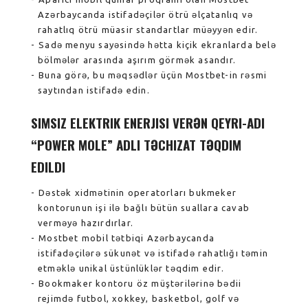
Azərbaycanda istifadəçilər ötrü əlçatanlıq və
rahatlıq ötrü müasir standartlar müəyyən edir.
Sadə menyu sayəsində hətta kiçik ekranlarda belə
bölmələr arasında aşırım görmək asandır.
Buna görə, bu məqsədlər üçün Mostbet-in rəsmi
saytından istifadə edin.
SIMSIZ ELEKTRIK ENERJISI VERƏN QEYRI-ADI
“POWER MOLE” ADLI TƏCHIZAT TƏQDIM
EDILDI
Dəstək xidmətinin operatorları bukmeker
kontorunun işi ilə bağlı bütün suallara cavab
verməyə hazırdırlar.
Mostbet mobil tətbiqi Azərbaycanda
istifadəçilərə sükunət və istifadə rahatlığı təmin
etməklə unikal üstünlüklər təqdim edir.
Bookmaker kontoru öz müştərilərinə bədii
rejimdə futbol, xokkey, basketbol, golf və