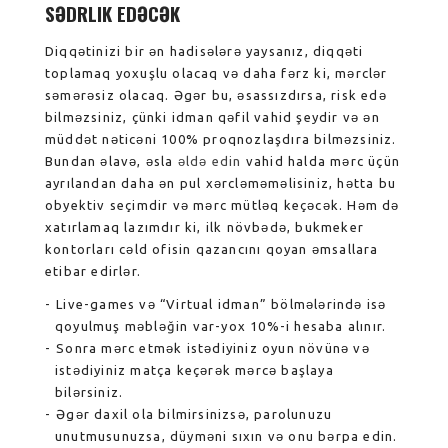
SƏDRLIK EDƏCƏK
Diqqətinizi bir ən hadisələrə yaysanız, diqqəti
toplamaq yoxuşlu olacaq və daha fərz ki, mərclər
səmərəsiz olacaq. Əgər bu, əsassızdırsa, risk edə
bilməzsiniz, çünki idman qəfil vahid şeydir və ən
müddət nəticəni 100% proqnozlaşdıra bilməzsiniz.
Bundan əlavə, əsla
əldə edin
vahid halda mərc üçün
ayrılandan daha ən pul xərcləməməlisiniz, hətta bu
obyektiv seçimdir və mərc mütləq keçəcək. Həm də
xatırlamaq lazımdır ki, ilk növbədə, bukmeker
kontorları cəld ofisin qazancını qoyan əmsallara
etibar edirlər.
Live-games və “Virtual idman” bölmələrində isə
qoyulmuş məbləğin var-yox 10%-i hesaba alınır.
Sonra mərc etmək istədiyiniz oyun növünə və
istədiyiniz matça keçərək mərcə başlaya
bilərsiniz.
Əgər daxil ola bilmirsinizsə, parolunuzu
unutmusunuzsa, düyməni sıxın və onu bərpa edin.