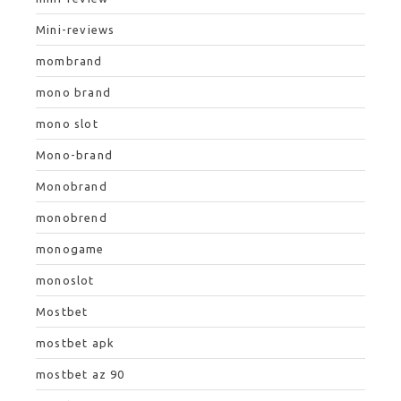
Mini-reviews
mombrand
mono brand
mono slot
Mono-brand
Monobrand
monobrend
monogame
monoslot
Mostbet
mostbet apk
mostbet az 90