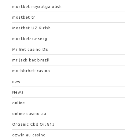
mostbet royxatga olish
mostbet tr
Mostbet UZ Kirish
mostbet-ru-serg
Mr Bet casino DE
mr jack bet brazil
mx-bbrbet-casino
new
News
online
online casino au
Organic Cbd Oil 813
ozwin au casino