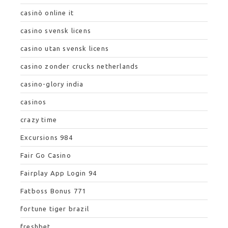
casinò online it
casino svensk licens
casino utan svensk licens
casino zonder crucks netherlands
casino-glory india
casinos
crazy time
Excursions 984
Fair Go Casino
Fairplay App Login 94
Fatboss Bonus 771
fortune tiger brazil
freshbet