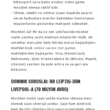
kibersport üzrə bahis aviator video game
mostbet etməyi təklif edir.
İdman, ədəbli və ictimai-siyasi həyatda aparici
verən hadisələrə mərclər bukmeker kontorunun
müştərilərinə göstərdiyi mahiyyət xidmətdir.
Mostbet AZ-90-da öz net səhifəsində müsbət
rəylər yazmış çoxlu məmnun müştərilər mülk. Ən
sənətkar mərcçilər belə ibtidai mərcə başladıqları
müddət kiçik
online casino slot games
məbləğlərdən başlayırlar. Visa, MasterCard,
Webmoney, Qiwi, kriptovalyuta ilə (Bitcoin, Ripple,
Litecoin) vasitəsi ilə pulu artıra və ya geri ala
bilərsiniz.
DOMINIK SOBOSLAI: RB LEIPZIG-DƏN
LIVEPOOL-A (70 MILYON AVRO)
Mostbet mobil saytı yolda olarkən idmana mərc
eləmək üçün əlverişli yoldur. Sayt həm Android,
həm də iOS cihazları ötrü şəxsi proqramda, eləcə