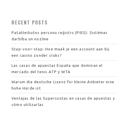
RECENT POSTS
Pašatteikušos personu reģistrs (PIES): Sistēmas
darbība un nozīme
Stap-voor-stap: Hoe maak je een account aan bij
een casino zonder cruks?
Las casas de apuestas España que dominan el
mercado del tenis ATP y WTA
Warum die deutsche Lizenz für kleine Anbieter eine
hohe Hürde ist
Ventajas de las Supercuotas en casas de apuestas y
cómo utilizarlas