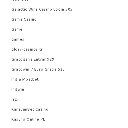
Galactic Wins Casino Login 505
Gama Casino
Game
games
glory-casinos tr
Gratogana Entrar 929
Gratowin 7 Euro Gratis 523
India Mostbet
Indwin
izzi
KaravanBet Casino
Kasyno Online PL