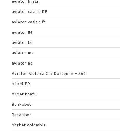
aviator brazil
aviator casino DE
aviator casino fr
aviator IN
aviator ke
aviator mz
aviator ng
Aviator Slottica Gry Dostępne – 566
b1bet BR
b1bet brazil
Bankobet
Basaribet
bbrbet colombia