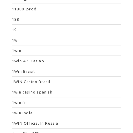
11800_prod
188
19
1w
1win
1Win AZ Casino
1Win Brasil
1WIN Casino Brasil
1win casino spanish
1win fr
1win India
1WIN Official In Russia