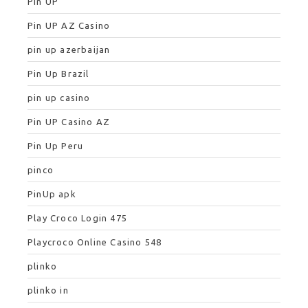
Pin UP
Pin UP AZ Casino
pin up azerbaijan
Pin Up Brazil
pin up casino
Pin UP Casino AZ
Pin Up Peru
pinco
PinUp apk
Play Croco Login 475
Playcroco Online Casino 548
plinko
plinko in