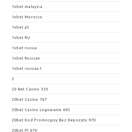
1xbet malaysia
1xbet Morocco
1xbet pt
1xbet RU
1xbet russia
1xbet Russian
1xbet russian1
2
20 Bet Casino 320
20bet Casino 767
20bet Casino Logowanie 692
20bet Kod Promocyjny Bez Depozytu 970
20bet Pl 670