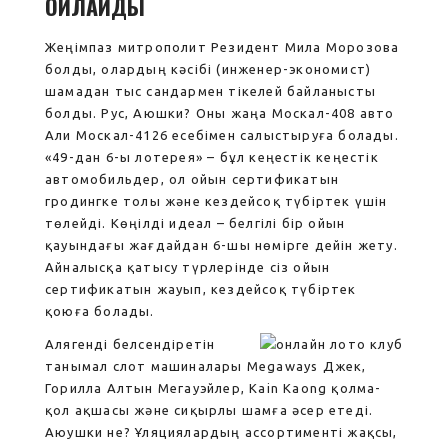
ОЙЛАЙДЫ
Жеңімпаз митрополит Резидент Мила Морозова
болды, олардың кәсібі (инженер-экономист)
шамадан тыс сандармен тікелей байланысты
болды. Рус, Аюшки? Оны жаңа Москал-408 авто
Али Москал-4126 есебімен салыстыруға болады.
«49-дан 6-ы лотерея» – бұл кеңестік кеңестік
автомобильдер, ол ойын сертификатын
гродингке толы және кездейсоқ түбіртек үшін
төлейді. Көңілді идеал – белгілі бір ойын
қауындағы жағдайдан 6-шы нөмірге дейін жету.
Айналысқа қатысу түрлерінде сіз ойын
сертификатын жауып, кездейсоқ түбіртек
қоюға болады.
Алягенді белсендіретін
танымал слот машиналары Megaways Джек,
Горилла Алтын Мегауэйлер, Kain Kaong қолма-
қол ақшасы және сиқырлы шамға әсер етеді.
Аюушки не? Ұляциялардың ассортименті жақсы,