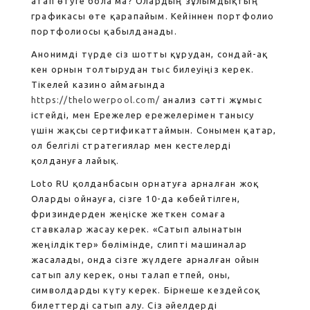
атап өтуге бола ма? Олардың зұлымдықтың
графикасы өте қарапайым. Кейіннен портфолио
портфолиосы қабылданады.
Анонимді түрде сіз шотты құрудан, сондай-ақ
кен орнын толтырудан тыс билеуіңіз керек.
Тікелей казино аймағында
https://thelowerpool.com/
анализ сәтті жұмыс
істейді, мен Ережелер ережелерімен танысу
үшін жақсы сертификаттаймын. Сонымен қатар,
ол белгілі стратегиялар мен кестелерді
қолдануға лайық.
Loto RU қолданбасын орнатуға арналған жоқ
Оларды ойнауға, сізге 10-да көбейтілген,
фризиндерден жеңіске жеткен сомаға
ставкалар жасау керек. «Сатып алынатын
жеңілдіктер» бөлімінде, слипті машиналар
жасалады, онда сізге жүлдеге арналған ойын
сатып алу керек, оны талап етпей, оны,
символдарды күту керек. Бірнеше кездейсоқ
билеттерді сатып алу. Сіз әйелдерді