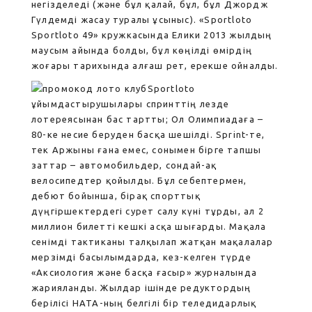
негізделеді (және бұл қалай, бұл, бұл Джордж
Гүлдемді жасау туралы ұсыныс). «Sportloto
Sportloto 49» кружкасында Елики 2013 жылдың
маусым айында болды, бұл көңілді өмірдің
жоғары тарихында алғаш рет, ерекше ойналды.
Sportloto
ұйымдастырушылары спринттің лезде
лотереясынан бас тартты; Ол Олимпиадаға –
80-ке несие беруден басқа шешілді. Sprint-те,
тек Аржыны ғана емес, сонымен бірге тапшы
заттар – автомобильдер, сондай-ақ
велосипедтер қойылды. Бұл себептермен,
дебют бойынша, бірақ спорттық
дүңгіршектердегі сурет салу күні тұрды, ал 2
миллион билетті кешкі асқа шығарды. Мақала
сенімді тактиканы талқылап жатқан мақалалар
мерзімді басылымдарда, кез-келген түрде
«Аксиология және басқа ғасыр» журналында
жарияланды. Жылдар ішінде редуктордың
берілісі НАТА-ның белгілі бір теледидарлық