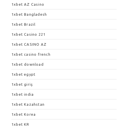
1xbet AZ Casino
1xbet Bangladesh
1xbet Brazil
1xbet Casino 221
1xbet CASINO AZ
1xbet casino french
1xbet download
1xbet egypt
1xbet giriş
1xbet india
1xbet Kazahstan
1xbet Korea
1xbet KR