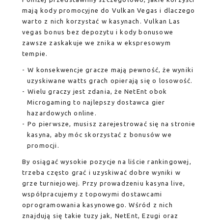
mają kody promocyjne do Vulkan Vegas i dlaczego
warto z nich korzystać w kasynach. Vulkan Las
vegas bonus bez depozytu i kody bonusowe
zawsze zaskakuje we znika w ekspresowym
tempie.
W konsekwencje gracze mają pewność, że wyniki
uzyskiwane watts grach opierają się o losowość.
Wielu graczy jest zdania, że NetEnt obok
Microgaming to najlepszy dostawca gier
hazardowych online.
Po pierwsze, musisz zarejestrować się na stronie
kasyna, aby móc skorzystać z bonusów we
promocji.
By osiągać wysokie pozycje na liście rankingowej,
trzeba często grać i uzyskiwać dobre wyniki w
grze turniejowej. Przy prowadzeniu kasyna live,
współpracujemy z topowymi dostawcami
oprogramowania kasynowego. Wśród z nich
znajdują się takie tuzy jak, NetEnt, Ezugi oraz