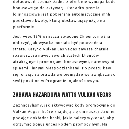
doładowań. Jednak żadna z ofert nie wymaga kodu
bonusowego do aktywacji. Ponadto premia
lojalnościowa jest pobierana automatycznie mhh
podstawie kwoty, którą obstawiający użyje na
platformie.
Jeśli więc 12% oznacza spłacone 2k euro, można
obliczyć, jak wysoka musiała być poprzednia
strata. Kasyno Vulkan Las vegas zawsze chętnie
rozpieszcza nawet swoich stałych klientów
atrakcyjnymi promocjami bonusowymi, darmowymi
spinami i innymi niespodziankami. Po prostu baw
się, grając za prawdziwe pieniądze we zwiększając
swój position w Programie lojalnościowym.
ZABAWA HAZARDOWA WATTS VULKAN VEGAS
Zaznaczyliśmy, jak aktywować kody promocyjne do
Vulkan Vegas, które znajdują się em naszej stronie,
podając dokładne kroki, jakie należy wykonać, aby
otrzymać bonus unces kodem promocyjnym. Na