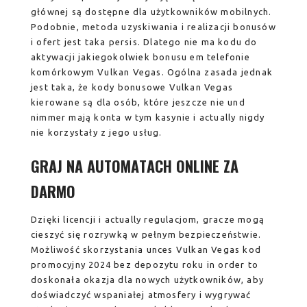
głównej są dostępne dla użytkowników mobilnych.
Podobnie, metoda uzyskiwania i realizacji bonusów
i ofert jest taka persis. Dlatego nie ma kodu do
aktywacji jakiegokolwiek bonusu em telefonie
komórkowym Vulkan Vegas. Ogólna zasada jednak
jest taka, że kody bonusowe Vulkan Vegas
kierowane są dla osób, które jeszcze nie und
nimmer mają konta w tym kasynie i actually nigdy
nie korzystały z jego usług.
GRАJ NА АUTOMАTАCH ONLINЕ ZА
DАRMO
Dzięki licencji i actually regulacjom, gracze mogą
cieszyć się rozrywką w pełnym bezpieczeństwie.
Możliwość skorzystania unces Vulkan Vegas kod
promocyjny 2024 bez depozytu roku in order to
doskonała okazja dla nowych użytkowników, aby
doświadczyć wspaniałej atmosfery i wygrywać