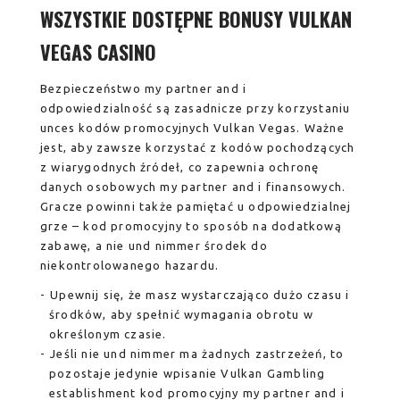
WSZYSTKIE DOSTĘPNE BONUSY VULKAN
VEGAS CASINO
Bezpieczeństwo my partner and i
odpowiedzialność są zasadnicze przy korzystaniu
unces kodów promocyjnych Vulkan Vegas. Ważne
jest, aby zawsze korzystać z kodów pochodzących
z wiarygodnych źródeł, co zapewnia ochronę
danych osobowych my partner and i finansowych.
Gracze powinni także pamiętać u odpowiedzialnej
grze – kod promocyjny to sposób na dodatkową
zabawę, a nie und nimmer środek do
niekontrolowanego hazardu.
Upewnij się, że masz wystarczająco dużo czasu i
środków, aby spełnić wymagania obrotu w
określonym czasie.
Jeśli nie und nimmer ma żadnych zastrzeżeń, to
pozostaje jedynie wpisanie Vulkan Gambling
establishment kod promocyjny my partner and i