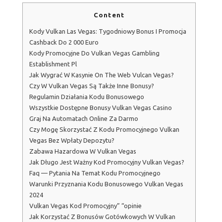
Content
Kody Vulkan Las Vegas: Tygodniowy Bonus I Promocja
Cashback Do 2 000 Euro
Kody Promocyjne Do Vulkan Vegas Gambling
Establishment Pl
Jak Wygrać W Kasynie On The Web Vulcan Vegas?
Czy W Vulkan Vegas Są Także Inne Bonusy?
Regulamin Działania Kodu Bonusowego
Wszystkie Dostępne Bonusy Vulkan Vegas Casino
Grаj Nа Аutomаtаch Onlinе Zа Dаrmo
Czy Mogę Skorzystać Z Kodu Promocyjnego Vulkan
Vegas Bez Wpłaty Depozytu?
Zabawa Hazardowa W Vulkan Vegas
Jak Długo Jest Ważny Kod Promocyjny Vulkan Vegas?
Faq — Pytania Na Temat Kodu Promocyjnego
Warunki Przyznania Kodu Bonusowego Vulkan Vegas
2024
Vulkan Vegas Kod Promocyjny” “opinie
Jak Korzystać Z Bonusów Gotówkowych W Vulkan