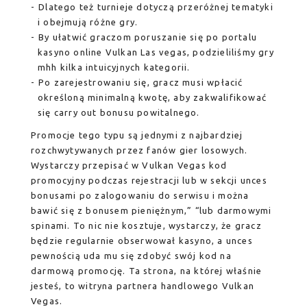
Dlatego też turnieje dotyczą przeróżnej tematyki
i obejmują różne gry.
By ułatwić graczom poruszanie się po portalu
kasyno online Vulkan Las vegas, podzieliliśmy gry
mhh kilka intuicyjnych kategorii.
Po zarejestrowaniu się, gracz musi wpłacić
określoną minimalną kwotę, aby zakwalifikować
się carry out bonusu powitalnego.
Promocje tego typu są jednymi z najbardziej
rozchwytywanych przez fanów gier losowych.
Wystarczy przepisać w Vulkan Vegas kod
promocyjny podczas rejestracji lub w sekcji unces
bonusami po zalogowaniu do serwisu i można
bawić się z bonusem pieniężnym,” “lub darmowymi
spinami. To nic nie kosztuje, wystarczy, że gracz
będzie regularnie obserwował kasyno, a unces
pewnością uda mu się zdobyć swój kod na
darmową promocję. Ta strona, na której właśnie
jesteś, to witryna partnera handlowego Vulkan
Vegas.