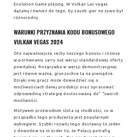
Evolution Game playing. W Vulkan Las vegas
dążymy również do tego, by zasób gier na żywo był
różnorodny.
WARUNKI PRZYZNANIA KODU BONUSOWEGO
VULKAN VEGAS 2024
Oto najważniejsze cechy naszego bonusu i różnice
w porównaniu carry out wersji standardowej oferty
powitalnej. Rozgrywka w wersji demonstracyjnej
jest równie ważna, grunzochse ta na pieniądze.
Dzięki niej gracz może dowiedzieć się o
możliwościach danej produkcji oraz opracować
odpowiednią strategię dostosowaną do” “swoich
możliwości.
Motywem przewodnim slota są słodkości, co w
przypadku tego producenta jest popularnym
wybiegiem. Szybki rozwój tego dostawcy to jeden
z dowodów na in order to, że Polacy potrafią