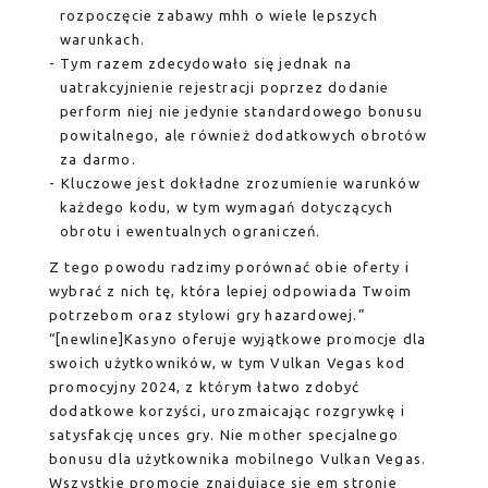
rozpoczęcie zabawy mhh o wiele lepszych
warunkach.
Tym razem zdecydowało się jednak na
uatrakcyjnienie rejestracji poprzez dodanie
perform niej nie jedynie standardowego bonusu
powitalnego, ale również dodatkowych obrotów
za darmo.
Kluczowe jest dokładne zrozumienie warunków
każdego kodu, w tym wymagań dotyczących
obrotu i ewentualnych ograniczeń.
Z tego powodu radzimy porównać obie oferty i
wybrać z nich tę, która lepiej odpowiada Twoim
potrzebom oraz stylowi gry hazardowej.”
“[newline]Kasyno oferuje wyjątkowe promocje dla
swoich użytkowników, w tym Vulkan Vegas kod
promocyjny 2024, z którym łatwo zdobyć
dodatkowe korzyści, urozmaicając rozgrywkę i
satysfakcję unces gry. Nie mother specjalnego
bonusu dla użytkownika mobilnego Vulkan Vegas.
Wszystkie promocje znajdujące się em stronie