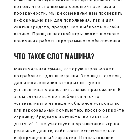
потому что это пример хорошей практики и
прозрачности. Мы рекомендуем вам проверить
информацию как для пополнения, так и для
снятия средств, прежде чем выбирать онлайн-
казино. Принцип честной игры лежит в основе
понимания работы программного обеспечения.
ЧТО ТАКОЕ СЛОТ МАШИНА?
Максимальная сумма, которую игрок может
потребовать для выигрыша. Это виды слотов,
для использования которых не нужно
устанавливать дополнительные приложения. В
этом случае вам не требуется что-то
устанавливать на ваше мобильное устройство
или персональный компьютер, просто откройте
страницу браузера и играйте. КАЗИНО НА
ДЕНЬГИ” “– не участвует в организации игр на
реальные деньги, сайт носит исключительно
информационный характер. Использование