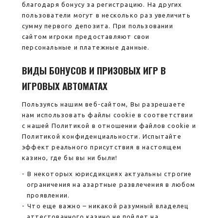
благодаря бонусу за регистрацию. На других
пользователи могут в несколько раз увеличить
сумму первого депозита. При пользовании
сайтом игроки предоставляют свои
персональные и платежные данные.
ВИДЫ БОНУСОВ И ПРИЗОВЫХ ИГР В
ИГРОВЫХ АВТОМАТАХ
Пользуясь нашим веб-сайтом, Вы разрешаете
нам использовать файлы cookie в соответствии
с нашей Политикой в отношении файлов cookie и
Политикой конфиденциальности. Испытайте
эффект реального присутствия в настоящем
казино, где бы вы ни были!
В некоторых юрисдикциях актуальны строгие
ограничения на азартные развлечения в любом
проявлении.
Что еще важно – никакой разумный владелец
аттестованного казино не пойдет на