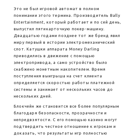
Это не был игровой автомат в полном
понимании этого термина. Производитель Bally
Entertainment, который работает и по сей день,
выпустил пятикарточную покер-машину.
Двадцатью годами позднее тот же бренд явил
миру первый в истории электромеханический
слот. Катушки аппарата Money Darling
приводились в движение с помощью
электропривода, а само устройство было
снабжено монетным накопителем. Время
поступления выигрыша на счет клиента
определяется скоростью работы платежной
системы и занимает от нескольких часов до
нескольких дней.
Блокчейн же становится все более популярным
благодаря безопасности, прозрачности и
непредвзятости. С его помощью казино могут
подтвердить честное отношение к игрокам и
доказать, что результаты игр полностью