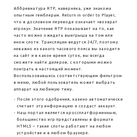
Аббревиатура RTP, наверняка, уже знакома
опытным гемблерам. Return in order to Player,
что в дословном переводе означает «возврат
игроку». Значение RTP показывает на то, как
часто можно ожидать выигрыша на том или
ином слоте. Трансляции ведутся 24/7, поэтому
неважно из какого часового пояса вы заходите
на сайт и в какое время суток, вы всегда
сможете найти дилеров, с которыми можно
поиграть в настоящий момент.
Воспользовавшись соответствующим фильтром
в меню, любой пользователь может выбрать
аппарат на любимую тему.
После этого одобрения, казино автоматически
считает эту информацию и создаст аккаунт.
Наш портал является кроссплатформенным,
большинство игр представлены в формате
HTML5 – такие слоты работают на любом
устройстве и в любом браузере.