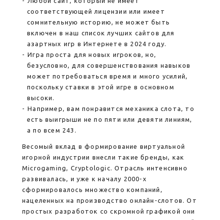
Любой сайт, который не имеет
соответствующей лицензии или имеет
сомнительную историю, не может быть
включен в наш список лучших сайтов для
азартных игр в Интернете в 2024 году.
Игра проста для новых игроков, но,
безусловно, для совершенствования навыков
может потребоваться время и много усилий,
поскольку ставки в этой игре в основном
высоки.
Например, вам понравится механика слота, то
есть выигрыши не по пяти или девяти линиям,
а по всем 243.
Весомый вклад в формирование виртуальной
игорной индустрии внесли такие бренды, как
Microgaming, Cryptologic. Отрасль интенсивно
развивалась, и уже к началу 2000-х
сформировалось множество компаний,
нацеленных на производство онлайн-слотов. От
простых разработок со скромной графикой они