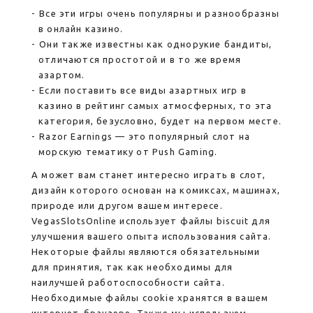
Все эти игры очень популярны и разнообразны
в онлайн казино.
Они также известны как однорукие бандиты,
отличаются простотой и в то же время
азартом.
Если поставить все виды азартных игр в
казино в рейтинг самых атмосферных, то эта
категория, безусловно, будет на первом месте.
Razor Earnings — это популярный слот на
морскую тематику от Push Gaming.
А может вам станет интересно играть в слот,
дизайн которого основан на комиксах, машинах,
природе или другом вашем интересе.
VegasSlotsOnline использует файлы biscuit для
улучшения вашего опыта использования сайта.
Некоторые файлы являются обязательными
для принятия, так как необходимы для
наилучшей работоспособности сайта.
Необходимые файлы cookie хранятся в вашем