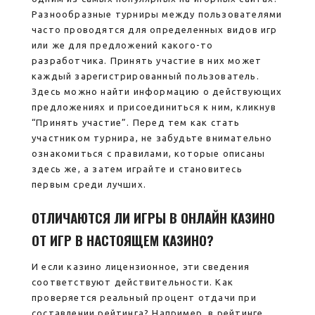
Разнообразные турниры между пользователями
часто проводятся для определенных видов игр
или же для предложений какого-то
разработчика. Принять участие в них может
каждый зарегистрированный пользователь.
Здесь можно найти информацию о действующих
предложениях и присоединиться к ним, кликнув
“Принять участие”. Перед тем как стать
участником турнира, не забудьте внимательно
ознакомиться с правилами, которые описаны
здесь же, а затем играйте и становитесь
первым среди лучших.
ОТЛИЧАЮТСЯ ЛИ ИГРЫ В ОНЛАЙН КАЗИНО
ОТ ИГР В НАСТОЯЩЕМ КАЗИНО?
И если казино лицензионное, эти сведения
соответствуют действительности. Как
проверяется реальный процент отдачи при
составлении рейтинга? Например, в рейтинге