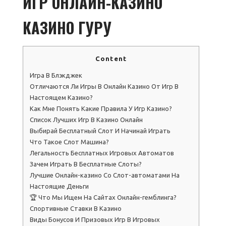
ИГР ОНЛАЙН-КАЗИНО
КАЗИНО ГУРУ
Content
Игра В Блэкджек
Отличаются Ли Игры В Онлайн Казино От Игр В
Настоящем Казино?
Как Мне Понять Какие Правила У Игр Казино?
Список Лучших Игр В Казино Онлайн
Выбирай Бесплатный Слот И Начинай Играть
Что Такое Слот Машина?
Легальность Бесплатных Игровых Автоматов
Зачем Играть В Бесплатные Слоты?
Лучшие Онлайн-казино Со Слот-автоматами На
Настоящие Деньги
🏆 Что Мы Ищем На Сайтах Онлайн-гемблинга? ​
Спортивные Ставки В Казино
Виды Бонусов И Призовых Игр В Игровых