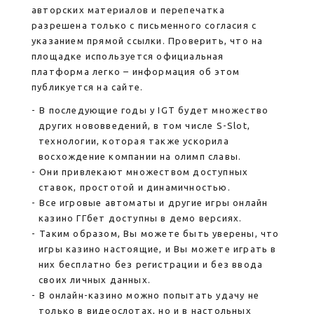
авторских материалов и перепечатка
разрешена только с письменного согласия с
указанием прямой ссылки. Проверить, что на
площадке используется официальная
платформа легко – информация об этом
публикуется на сайте.
В последующие годы у IGT будет множество
других нововведений, в том числе S-Slot,
технологии, которая также ускорила
восхождение компании на олимп славы.
Они привлекают множеством доступных
ставок, простотой и динамичностью.
Все игровые автоматы и другие игры онлайн
казино ГГбет доступны в демо версиях.
Таким образом, Вы можете быть уверены, что
игры казино настоящие, и Вы можете играть в
них бесплатно без регистрации и без ввода
своих личных данных.
В онлайн-казино можно попытать удачу не
только в видеослотах, но и в настольных