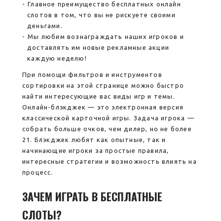
Главное преимущество бесплатных онлайн
слотов в том, что вы не рискуете своими
деньгами.
Мы любим вознаграждать наших игроков и
доставлять им новые рекламные акции
каждую неделю!
При помощи фильтров и инструментов
сортировки на этой странице можно быстро
найти интересующие вас виды игр и темы.
Онлайн-блэкджек — это электронная версия
классической карточной игры. Задача игрока —
собрать больше очков, чем дилер, но не более
21. Блэкджек любят как опытные, так и
начинающие игроки за простые правила,
интересные стратегии и возможность влиять на
процесс.
ЗАЧЕМ ИГРАТЬ В БЕСПЛАТНЫЕ
СЛОТЫ?