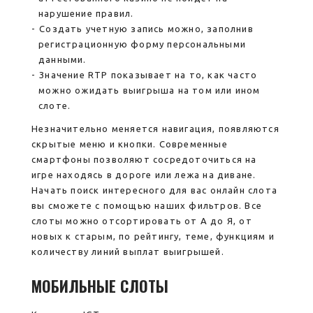
нарушение правил.
Создать учетную запись можно, заполнив
регистрационную форму персональными
данными.
Значение RTP показывает на то, как часто
можно ожидать выигрыша на том или ином
слоте.
Незначительно меняется навигация, появляются
скрытые меню и кнопки. Современные
смартфоны позволяют сосредоточиться на
игре находясь в дороге или лежа на диване.
Начать поиск интересного для вас онлайн слота
вы сможете с помощью наших фильтров. Все
слоты можно отсортировать от А до Я, от
новых к старым, по рейтингу, теме, функциям и
количеству линий выплат выигрышей.
МОБИЛЬНЫЕ СЛОТЫ