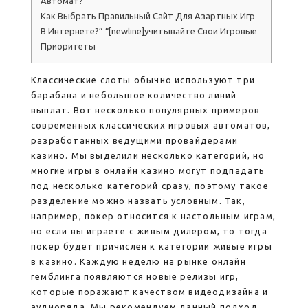
Автомат?
Как Выбрать Правильный Сайт Для Азартных Игр
В Интернете?” “[newline]учитывайте Свои Игровые
Приоритеты
Классические слоты обычно используют три
барабана и небольшое количество линий
выплат. Вот несколько популярных примеров
современных классических игровых автоматов,
разработанных ведущими провайдерами
казино. Мы выделили несколько категорий, но
многие игры в онлайн казино могут подпадать
под несколько категорий сразу, поэтому такое
разделение можно назвать условным. Так,
например, покер относится к настольным играм,
но если вы играете с живым дилером, то тогда
покер будет причислен к категории живые игры
в казино. Каждую неделю на рынке онлайн
гемблинга появляются новые релизы игр,
которые поражают качеством видеодизайна и
аудиоряда. Мы рекомендуем данный подход