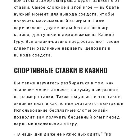
при этом размер выигрыша будет зависеть от
ставки. Самое сложное в этой игре — выбрать
нужный момент для вывода средств, чтобы
получить максимальный выигрыш. Ниже
перечислены другие виды бесплатных игр
казино, доступные в деморежиме на Казино
Гуру. Все онлайн-казино предоставляют своим
клиентам различные варианты депозита и
вывода средств.
СПОРТИВНЫЕ СТАВКИ В КАЗИНО
Вы также научитесь разбираться в том, как
значение монеты влияет на сумму выигрыша и
на размер ставки. Также вы узнаете что такое
линии выплат и как по ним считаются выигрыши.
Использование бесплатные слоты онлайн
позволит вам получить бесценный опыт перед
первыми вложениями в игру.
В наши дни даже не нужно выходить” “из