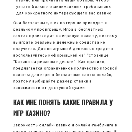
казино или прочитать наши обзоры, чтобы
узнать больше о минимальных требованиях
для конкретного интересующего вас казино.
Они бесплатные, и их потеря не приводит к
реальному проигрышу. Игра в бесплатных
слотах происходит на игровую валюту, поэтому
выиграть реальные денежные средства не
получится. Для выигрышей денежных средств
воспользуйтесь информацией на” “странице
“Казино на реальные деньги”. Как правило,
предлагается ограниченное количество игровой
валюты для игры в бесплатные слоты онлайн,
поэтому выбирайте размер ставки в
зависимости от доступной суммы.
КАК МНЕ ПОНЯТЬ КАКИЕ ПРАВИЛА У
ИГР КАЗИНО?
Законность онлайн-казино и онлайн-гемблинга в
целом зависит от страны вашего проживания. В