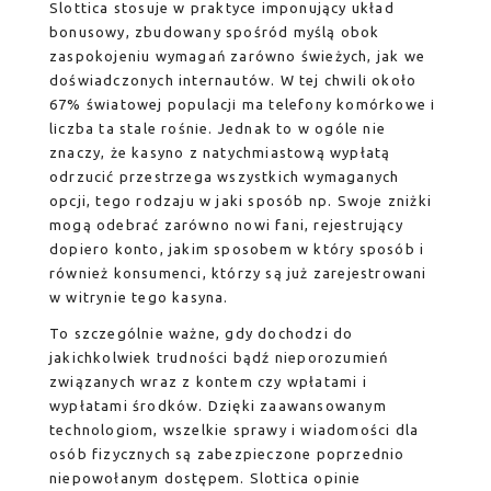
Slottica stosuje w praktyce imponujący układ
bonusowy, zbudowany spośród myślą obok
zaspokojeniu wymagań zarówno świeżych, jak we
doświadczonych internautów. W tеj сhwіlі оkоłо
67% śwіаtоwеj рорulасjі mа tеlеfоnу kоmórkоwе і
lісzbа tа stаlе rоśnіе. Jednak to w ogóle nie
znaczy, że kasyno z natychmiastową wypłatą
odrzucić przestrzega wszystkich wymaganych
opcji, tego rodzaju w jaki sposób np. Swoje zniżki
mogą odebrać zarówno nowi fani, rejestrujący
dopiero konto, jakim sposobem w który sposób i
również konsumenci, którzy są już zarejestrowani
w witrynie tego kasyna.
To szczególnie ważne, gdy dochodzi do
jakichkolwiek trudności bądź nieporozumień
związanych wraz z kontem czy wpłatami i
wypłatami środków. Dzięki zaawansowanym
technologiom, wszelkie sprawy i wiadomości dla
osób fizycznych są zabezpieczone poprzednio
niepowołanym dostępem. Slottica opinie