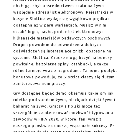
obsługą, zbyt pośrednictwem czatu na żywo
względnie adresu list elektronowy. Rejestracja w
kasynie Slottica wydaje się wyjątkowo prędka i
dostępna aż w paru wariantach. Musisz w nim
ustalić login, hasło, podać list elektronowy i
kilkanaście materiałów badawczych osobowych.
Drugim powodem do odwiedzenia dobrych
doświadczeń są interesujące zniżki dostępne na
systemie Slottica. Gracze mogą liczyć na bonusy
powitalne, bezpłatne spiny, cashbacki, a także
różne turnieje wraz z nagrodami. Ta hojna polityka
bonusowa powoduje, że Slottica cieszy się dużym
zainteresowaniem graczy.
Gry dostępne będąc demo obejmują takie gry jak
ruletka pod spodem żywo, blackjack dzięki żywo i
bakarat na żywo. Graczy z Polski może też
szczególnie zainteresować możliwość typowania
zawodów w FIFA 2020, w której fani wraz z
naszego państwie odnoszą wspaniałe sukcesy. E-