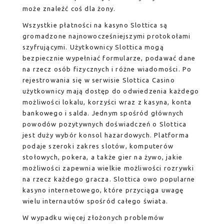
może znaleźć coś dla żony.
Wszystkie płatności na kasyno Slottica są
gromadzone najnowocześniejszymi protokołami
szyfrującymi. Użytkownicy Slottica mogą
bezpiecznie wypełniać formularze, podawać dane
na rzecz osób fizycznych i różne wiadomości. Po
rejestrowania się w serwisie Slottica Casino
użytkownicy mają dostęp do odwiedzenia każdego
możliwości lokalu, korzyści wraz z kasyna, konta
bankowego i salda. Jednym spośród głównych
powodów pozytywnych doświadczeń o Slottica
jest duży wybór konsol hazardowych. Platforma
podaje szeroki zakres slotów, komputerów
stołowych, pokera, a także gier na żywo, jakie
możliwości zapewnia wielkie możliwości rozrywki
na rzecz każdego gracza. Slottica owo popularne
kasyno internetowego, które przyciąga uwagę
wielu internautów spośród całego świata.
W wypadku więcej złożonych problemów