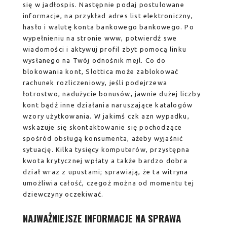
się w jadłospis. Następnie podaj postulowane
informacje, na przykład adres list elektroniczny,
hasło i walutę konta bankowego bankowego. Po
wypełnieniu na stronie www, potwierdź swe
wiadomości i aktywuj profil zbyt pomocą linku
wysłanego na Twój odnośnik mejl. Co do
blokowania kont, Slottica może zablokować
rachunek rozliczeniowy, jeśli podejrzewa
łotrostwo, nadużycie bonusów, jawnie dużej liczby
kont bądź inne działania naruszające katalogów
wzory użytkowania. W jakimś czk azn wypadku,
wskazuje się skontaktowanie się pochodzące
spośród obsługą konsumenta, ażeby wyjaśnić
sytuację. Kilka tysięcy komputerów, przystępna
kwota krytycznej wpłaty a także bardzo dobra
dział wraz z upustami; sprawiają, że ta witryna
umożliwia całość, czegoż można od momentu tej
dziewczyny oczekiwać.
NAJWAŻNIEJSZE INFORMACJE NA SPRAWA