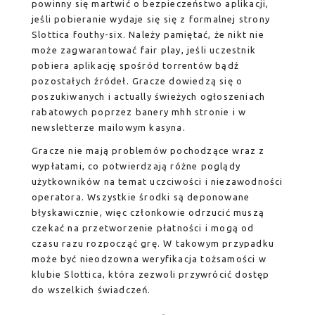
powinny się martwić o bezpieczeństwo aplikacji,
jeśli pobieranie wydaje się się z formalnej strony
Slottica fouthy-six. Należy pamiętać, że nikt nie
może zagwarantować fair play, jeśli uczestnik
pobiera aplikację spośród torrentów bądź
pozostałych źródeł. Gracze dowiedzą się o
poszukiwanych i actually świeżych ogłoszeniach
rabatowych poprzez banery mhh stronie i w
newsletterze mailowym kasyna.
Gracze nie mają problemów pochodzące wraz z
wypłatami, co potwierdzają różne poglądy
użytkowników na temat uczciwości i niezawodności
operatora. Wszystkie środki są deponowane
błyskawicznie, więc członkowie odrzucić muszą
czekać na przetworzenie płatności i mogą od
czasu razu rozpocząć grę. W takowym przypadku
może być nieodzowna weryfikacja tożsamości w
klubie Slottica, która zezwoli przywrócić dostęp
do wszelkich świadczeń.