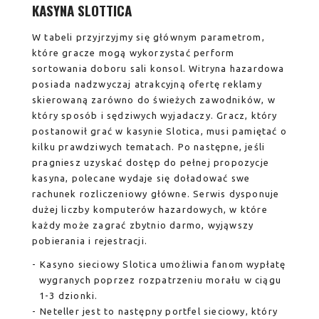
KASYNA SLOTTICA
W tabeli przyjrzyjmy się głównym parametrom,
które gracze mogą wykorzystać perform
sortowania doboru sali konsol. Witryna hazardowa
posiada nadzwyczaj atrakcyjną ofertę reklamy
skierowaną zarówno do świeżych zawodników, w
który sposób i sędziwych wyjadaczy. Gracz, który
postanowił grać w kasynie Slotica, musi pamiętać o
kilku prawdziwych tematach. Po następne, jeśli
pragniesz uzyskać dostęp do pełnej propozycje
kasyna, polecane wydaje się doładować swe
rachunek rozliczeniowy główne. Serwis dysponuje
dużej liczby komputerów hazardowych, w które
każdy może zagrać zbytnio darmo, wyjąwszy
pobierania i rejestracji.
Kasyno sieciowy Slotica umożliwia fanom wypłatę
wygranych poprzez rozpatrzeniu morału w ciągu
1-3 dzionki.
Neteller jest to następny portfel sieciowy, który