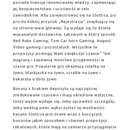
posiada licencję renomowanej władzy, zapewniając
jej bezpieczeństwo i uczciwość w celu
zawodników. Aby zarejestrować się na Slottica, po
prostu kliknij przycisk „Rejestracja” znajdujący się
na stronie www głównej. Są wydaje się to dzieła
wspaniałych dostawców, takowych w który sposób
Red Rake Gaming, Tom Car horn Gaming, August
Video gaming i pozostałych. Wszystkie te
propozycji pomogą Wam zwiększyć szanse” “em
wygraną i zapewnią mnóstwo przyjemności w
czasie gry. Popularne gry obejmują ruletkę na
żywo, blackjacka na żywo, scrable na żywo i
bakarata u dołu żywo.
Bonusy z brakiem depozytu są najczęściej
zredukowane czasowo i mają określone wytyczne,
toteż ważne wydaje się, żeby sprawdzić szczegóły,
żeby według pełni wykorzystać tę możliwości.
Kasyno Slottica jest znane wraz z kuszących
bonusów jakim sposobem i również propozycji
rabatowych, które mają na zamiarze przyciągnięcie