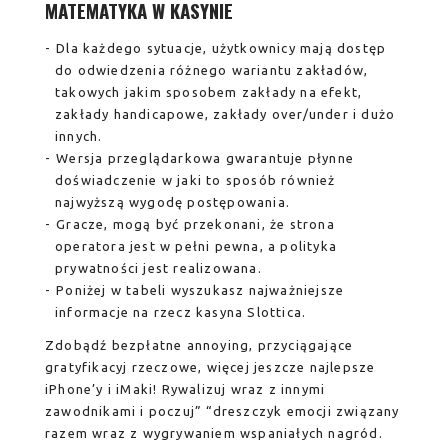
MATEMATYKA W KASYNIE
Dla każdego sytuacje, użytkownicy mają dostęp
do odwiedzenia różnego wariantu zakładów,
takowych jakim sposobem zakłady na efekt,
zakłady handicapowe, zakłady over/under i dużo
innych.
Wersja przeglądarkowa gwarantuje płynne
doświadczenie w jaki to sposób również
najwyższą wygodę postępowania.
Gracze, mogą być przekonani, że strona
operatora jest w pełni pewna, a polityka
prywatności jest realizowana.
Poniżej w tabeli wyszukasz najważniejsze
informacje na rzecz kasyna Slottica.
Zdobądź bezpłatne annoying, przyciągające
gratyfikacyj rzeczowe, więcej jeszcze najlepsze
iPhone’y i iMaki! Rywalizuj wraz z innymi
zawodnikami i poczuj” “dreszczyk emocji związany
razem wraz z wygrywaniem wspaniałych nagród.