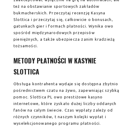
też na obstawianie sportowych zakładów
bukmacherskich. Przeczytaj recenzję Kasyna
Slottica i przeczytaj się, całkowicie o bonusach,
gatunkach gier i formach płatności. Wynika owo
spośród międzynarodowych przepisów
pieniężnych, a także ubezpiecza zanim kradzieżą
tożsamości.
METODY PŁATNOŚCI W KASYNIE
SLOTTICA
Obsługa kontrahenta wydaje się dostępna zbytnio
pośrednictwem czatu na żywo, zapewniając szybką
pomoc. Slottica PL owo prestiżowe kasyno
internetowe, które zyskało dużej liczby oddanych
fanów na całym świecie. Czas wypłaty zależy od
różnych czynników, t naszym kolejki wypłat i
wyselekcjonowanego programu płatności.