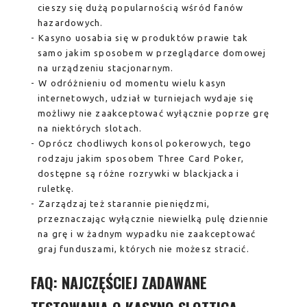
cieszy się dużą popularnością wśród fanów
hazardowych.
Kasyno uosabia się w produktów prawie tak
samo jakim sposobem w przeglądarce domowej
na urządzeniu stacjonarnym.
W odróżnieniu od momentu wielu kasyn
internetowych, udział w turniejach wydaje się
możliwy nie zaakceptować wyłącznie poprze grę
na niektórych slotach.
Oprócz chodliwych konsol pokerowych, tego
rodzaju jakim sposobem Three Card Poker,
dostępne są różne rozrywki w blackjacka i
ruletkę.
Zarządzaj też starannie pieniędzmi,
przeznaczając wyłącznie niewielką pulę dziennie
na grę i w żadnym wypadku nie zaakceptować
graj funduszami, których nie możesz stracić.
FAQ: NAJCZĘŚCIEJ ZADAWANE