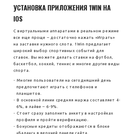
УСТАНОВКА ПРИЛОЖЕНИЯ 1WIN НА
IOS
С виртуальными аппаратами в реальном режиме
все еще проще – достаточно нажать «Играть»
на заставке нужного слота. 1Win предлагает
широкий выбор спортивных событий для
ставок. Вы можете делать ставки на футбол,
баскетбол, хоккей, теннис и многие другие виды
спорта.
Многие пользователи на сегодняшний день
предпочитают играть с телефонов и
планшетов.
В основной линии средняя маржа составляет 4-
6%, в лайве – 6-9%.
Стоит сразу заполнить анкету в настройках
профиля и пройти верификацию.
Бонусные кредиты отображаются в блоке
«Баланс» в верхней панели сайта.