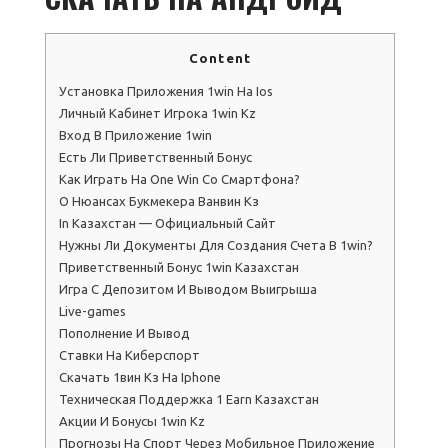
Content
Установка Приложения 1win На Ios
Личный Кабинет Игрока 1win Kz
Вход В Приложение 1win
Есть Ли Приветственный Бонус
Как Играть На One Win Со Смартфона?
О Нюансах Букмекера Ванвин Кз
In Казахстан — Официальный Сайт
Нужны Ли Документы Для Создания Счета В 1win?
Приветственный Бонус 1win Казахстан
Игра С Депозитом И Выводом Выигрыша
Live-games
Пополнение И Вывод
Ставки На Киберспорт
Скачать 1вин Кз На Iphone
Техническая Поддержка 1 Earn Казахстан
Акции И Бонусы 1win Kz
Прогнозы На Спорт Через Мобильное Приложение