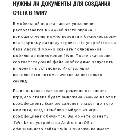
НУЖНЫ ЛИ ДОКУМЕНТЫ ДЛЯ СОЗДАНИЯ
СЧЕТА В 1WIN?
В мобильной версии панель управления
располагается в нижней части экрана. С
помощью меню можно перейти к букмекерскому
или игорному разделу сервиса. На устройства на
базе Android можно скачать полноценное
мобильное приложение 1Win. После скачивания
соответствующий файл необходимо запустить
и перейти к установке. Инсталляция
выполняется автоматически за несколько
секунд.
Если пользователь своевременно остановит
игру, его ставка будет умножена именно на этот
коэффициент. Если же самолет упадет до того
момента, когда гемблер выйдет из игры,
коэффициент обнулится. Вы можете скачать
1Win kz на устройства Android и iOS с
официального сайта 1Win. Приложение имеет