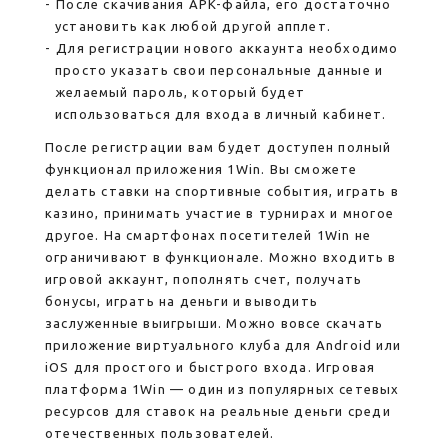
После скачивания APK-файла, его достаточно
установить как любой другой апплет.
Для регистрации нового аккаунта необходимо
просто указать свои персональные данные и
желаемый пароль, который будет
использоваться для входа в личный кабинет.
После регистрации вам будет доступен полный
функционал приложения 1Win. Вы сможете
делать ставки на спортивные события, играть в
казино, принимать участие в турнирах и многое
другое. На смартфонах посетителей 1Win не
ограничивают в функционале. Можно входить в
игровой аккаунт, пополнять счет, получать
бонусы, играть на деньги и выводить
заслуженные выигрыши. Можно вовсе скачать
приложение виртуального клуба для Android или
iOS для простого и быстрого входа. Игровая
платформа 1Win — один из популярных сетевых
ресурсов для ставок на реальные деньги среди
отечественных пользователей.