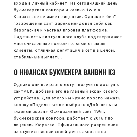
входа в личный кабинет. На сегодняшний день
букмекерская контора и казино 1Win в
Казахстане не имеет лицензии. Однако и без”
“разрешения сайт зарекомендовал себя как
безопасная и честная игровая платформа.
Надежность виртуального клуба подтверждают
многочисленные положительные отзывы
клиенты, отличная репутация в сети в целом,
стабильные выплаты.
О НЮАНСАХ БУКМЕКЕРА ВАНВИН КЗ
Однако они все равно могут получить доступ к
сайту БК, добавив его на главный экран своего
устройства. Для этого им нужно просто нажать
кнопку «Поделиться» и выбрать «Добавить на
главный экран». Официальный сайт 1Win,
букмекерская контора, работает с 2016 г по
лицензии Кюрасао. Официального разрешения
на осуществление своей деятельности на