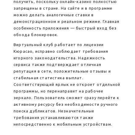
получить, поскольку онлайн-казино полностью
запрещены в стране. На сайте и в программе
можно делать аналогичные ставки в
демонстрационном и реальном режиме. Главная
особенность приложения — быстрый вход без
обхода блокировок.
Виртуальный клуб работает по лицензии
Кюрасао, исправно соблюдает требования
игорного законодательства. Надежность
сервиса также подтверждает отличная
репутация в сети, положительные отзывы и
стабильная статистика выплат.
Соответствующий ярлык не откроет отдельной
программы, но перенаправит на рабочее
зеркало. Пользователь сможет сразу перейти к
активному ресурсу без необходимости ручного
поиска дубликатов. Незначительные
требования устанавливаются также
непосредственно к мобильным устройствам.