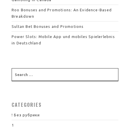
Roo Bonuses and Promotions: An Evidence-Based
Breakdown
Sultan Bet Bonuses and Promotions
Power Slots: Mobile App und mobiles Spielerlebnis
in Deutschland
CATEGORIES
! Без рубрики
1