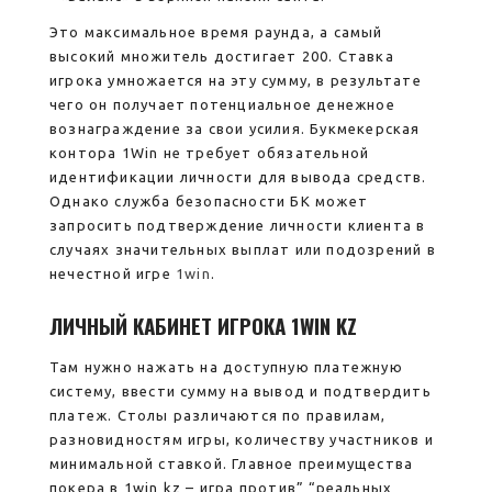
Это максимальное время раунда, а самый
высокий множитель достигает 200. Ставка
игрока умножается на эту сумму, в результате
чего он получает потенциальное денежное
вознаграждение за свои усилия. Букмекерская
контора 1Win не требует обязательной
идентификации личности для вывода средств.
Однако служба безопасности БК может
запросить подтверждение личности клиента в
случаях значительных выплат или подозрений в
нечестной игре
1win
.
ЛИЧНЫЙ КАБИНЕТ ИГРОКА 1WIN KZ
Там нужно нажать на доступную платежную
систему, ввести сумму на вывод и подтвердить
платеж. Столы различаются по правилам,
разновидностям игры, количеству участников и
минимальной ставкой. Главное преимущества
покера в 1win kz – игра против” “реальных