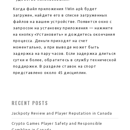
Когда файл приложения 1Win apk будет
загружен, найдите его в списке загруженных
файлов на вашем устройстве. Появится окно с
запросом на установку приложения — нажмите
на кнопку «Установить» и дождитесь окончания
процесса. Деньги приходят на счет
моментально, а при выводе может быть
задержка на пару часов. Если задержка длиться
сутки и более, обратитесь в службу технической
поддержки. В разделе ставок на спорт
представлено около 45 дисциплин.
RECENT POSTS
Jackpoty Review and Player Reputation in Canada
Crypto Games Player Safety and Responsible
Gambling in Canada