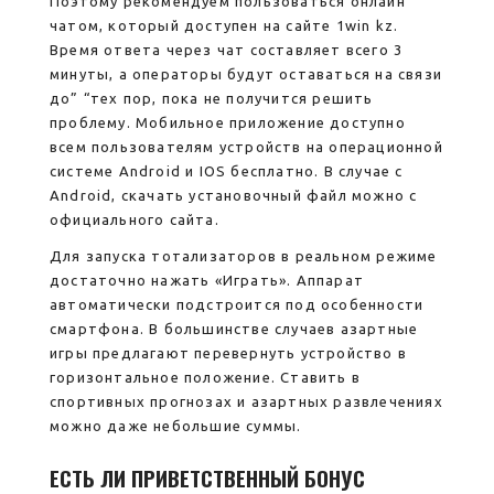
Поэтому рекомендуем пользоваться онлайн
чатом, который доступен на сайте 1win kz.
Время ответа через чат составляет всего 3
минуты, а операторы будут оставаться на связи
до” “тех пор, пока не получится решить
проблему. Мобильное приложение доступно
всем пользователям устройств на операционной
системе Android и IOS бесплатно. В случае с
Android, скачать установочный файл можно с
официального сайта.
Для запуска тотализаторов в реальном режиме
достаточно нажать «Играть». Аппарат
автоматически подстроится под особенности
смартфона. В большинстве случаев азартные
игры предлагают перевернуть устройство в
горизонтальное положение. Ставить в
спортивных прогнозах и азартных развлечениях
можно даже небольшие суммы.
ЕСТЬ ЛИ ПРИВЕТСТВЕННЫЙ БОНУС