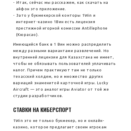
Итак, сейчас мы расскажем, как скачать на
айфон это приложение.
Зато у букмекерской конторы 1Win и
интернет-казино 1Вин есть лицензия
престижной игорной комиссии Antillephone
(Кюрасао).
Имеющийся банк в 1 Вин можно распределить
между разными вариантами развлечений. Но
внутренней лицензии для Казахстана не имеет,
чтобы не обязывать пользователей уплачивать
налог. Причем практикуют там не только
техасский холдем, но и множество других
вариаций знаменитой карточной игры. Lucky
Aircraft — это аналог игры Aviator от той же
студии разработчиков.
СТАВКИ НА КИБЕРСПОРТ
1Win это не только букмекер, но и онлайн-
казино, которое предлагает своим игрокам