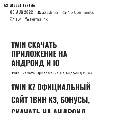
A2 Global Textile
06
AUG 2022
a2admin
No Comments
1w
Permalink
1WIN CКАЧАТЬ
ПРИЛОЖЕНИЕ НА
АНДРОИД И IO
1win Cкачать Приложение На Андроид И Ios
1WIN KZ ОФИЦИАЛЬНЫЙ
САЙТ 1ВИН КЗ, БОНУСЫ,
СКАЧАТЬ НА АНДРОИД