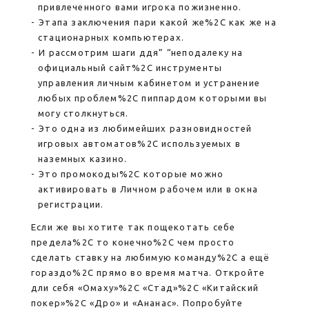
привлеченного вами игрока пожизненно.
Этапа заключения пари какой же%2C как же на
стационарных компьютерах.
И рассмотрим шаги ддя” “неподалеку на
официальный сайт%2C инструменты
управления личным кабинетом и устранение
любых проблем%2C пиппардом которыми вы
могу столкнуться.
Это одна из любимейших разновидностей
игровых автоматов%2C используемых в
наземных казино.
Это промокоды%2C которые можно
активировать в Личном рабочем или в окна
регистрации.
Если же вы хотите так пощекотать себе
предела%2C то конечно%2C чем просто
сделать ставку на любимую команду%2C а ещё
гораздо%2C прямо во время матча. Откройте
дли себя «Омаху»%2C «Стад»%2C «Китайский
покер»%2C «Дро» и «Ананас». Попробуйте