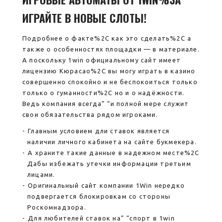
ИГРАЙТЕ В НОВЫЕ СЛОТЫ!
Подробнее о факте%2C как это сделать%2C а
также о особенностях площадки — в материале.
А поскольку 1win официальному сайт имеет
лицензию Кюрасао%2C вы могу играть в казино
совершенно спокойно и не беспокоиться только
только о гуманности%2C но и о надёжности.
Ведь компания всегда” “и полной мере служит
свои обязательства рядом игроками.
Главным условием дли ставок является
наличии личного кабинета на сайте букмекера.
А храните такие данные в надежном месте%2C
Дабы избежать утечки информации третьим
лицами.
Оригинальный сайт компании 1Win нередко
подвергается блокировкам со стороны
Роскомнадзора.
Для любителей ставок на” “спорт в 1win