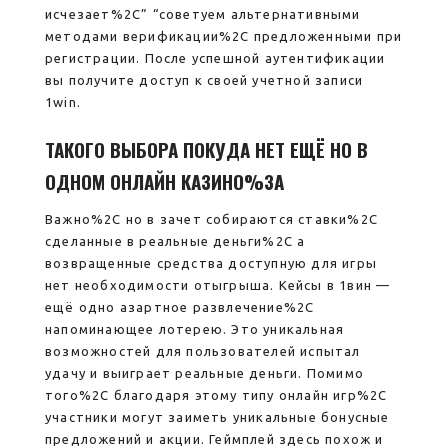
исчезает%2C” “советуем альтернативными
методами верификации%2C предложенными при
регистрации. После успешной аутентификации
вы получите доступ к своей учетной записи
1win.
ТАКОГО ВЫБОРА ПОКУДА НЕТ ЕЩЁ НО В
ОДНОМ ОНЛАЙН КАЗИНО%3A
Важно%2C но в зачет собираются ставки%2C
сделанные в реальные деньги%2C а
возвращенные средства доступную для игры
нет необходимости отыгрыша. Кейсы в 1вин —
ещё одно азартное развлечение%2C
напоминающее лотерею. Это уникальная
возможностей для пользователей испытал
удачу и выиграет реальные деньги. Помимо
того%2C благодаря этому типу онлайн игр%2C
участники могут заиметь уникальные бонусные
предложений и акции. Геймплей здесь похож и