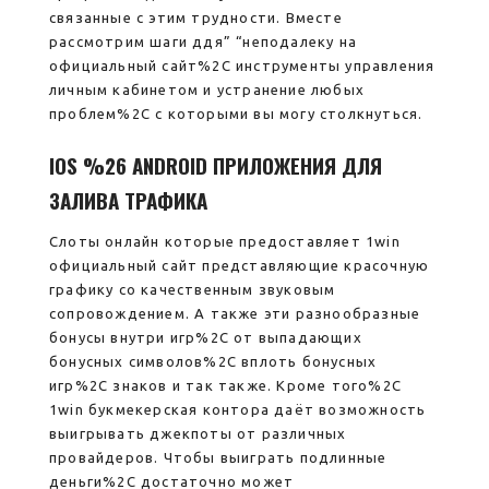
связанные с этим трудности. Вместе
рассмотрим шаги ддя” “неподалеку на
официальный сайт%2C инструменты управления
личным кабинетом и устранение любых
проблем%2C с которыми вы могу столкнуться.
IOS %26 ANDROID ПРИЛОЖЕНИЯ ДЛЯ
ЗАЛИВА ТРАФИКА
Слоты онлайн которые предоставляет 1win
официальный сайт представляющие красочную
графику со качественным звуковым
сопровождением. А также эти разнообразные
бонусы внутри игр%2C от выпадающих
бонусных символов%2C вплоть бонусных
игр%2C знаков и так также. Кроме того%2C
1win букмекерская контора даёт возможность
выигрывать джекпоты от различных
провайдеров. Чтобы выиграть подлинные
деньги%2C достаточно может