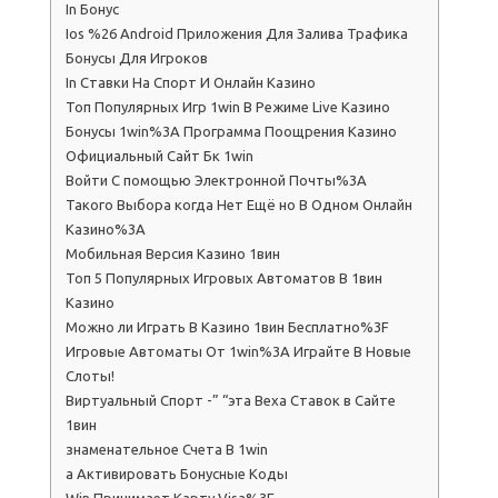
In Бонус
Ios %26 Android Приложения Для Залива Трафика
Бонусы Для Игроков
In Ставки На Спорт И Онлайн Казино
Топ Популярных Игр 1win В Режиме Live Казино
Бонусы 1win%3A Программа Поощрения Казино
Официальный Сайт Бк 1win
Войти С помощью Электронной Почты%3A
Такого Выбора когда Нет Ещё но В Одном Онлайн
Казино%3A
Мобильная Версия Казино 1вин
Топ 5 Популярных Игровых Автоматов В 1вин
Казино
Можно ли Играть В Казино 1вин Бесплатно%3F
Игровые Автоматы От 1win%3A Играйте В Новые
Слоты!
Виртуальный Спорт -” “эта Веха Ставок в Сайте
1вин
знаменательное Счета В 1win
а Активировать Бонусные Коды