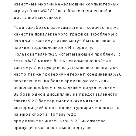
известные многим нежелающим компьютерных
игр лутбоксы%2C” “не с более заманчивой и
доступной механикой.
Твой заработок зависимости от количества же
качества привлекаемого трафика. Проблемы с
входом в систему также могут быть вызваны
плохим подключением к Интернету.
Пользователям%2C испытывающим проблемы с
сетью%2C может быть невозможно войти в
систему. Инструкции по устранению неполадок
часто также проверку интернет-соединения%2C
переключить на более временную сеть или
решение проблем с локальным подключением.
Выбрав одной дисциплину из представленного
списка%2C беттер смог ознакомиться с
информацией о последних турнирах и новостях
из мира спорта. Тоталы%2C
продолжительность игры%2C множество
пропущенных голов и много другое.