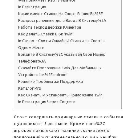
Win Принимает Карту Visa%3F
In Регистрация
Какие имеют Ставки На Спорт В 1вин Бк%3F
Распространенные дела Входа В Систему%3A
Работа Техподдержки Клиентов
Как делать Ставки В Бк 1win
In Casino – Слоты Онлайн И Ставки На Спорт в
Одном Месте
Войдите В Систему%2C указывая Свой Номер
Телефона%3A
Скачайте Приложение 1win Для Мобильных
Устройств Ios%2Fandroid!
Решение Проблем же Поддержка
Каталог Игр
Как Скачать И Установить Приложение 1win
In Регистрация Через Соцсети
Стоит совершать ординарные ставки в события
с уровнем от 3 же выше. Кроме того%2C
игроков привлекают наличие скачиваемых
приложений%2C еженедельно акции и кешбэк