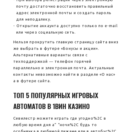
почту достаточно восстановить правильный
адрес электронной почты и создать пароль
для неподалеку.
Открытие аккаунта доступно только по e-mail
или через социальную сеть.
Нельзя прокрутить главную страницу сайта вниз
же выбрать в футере «Бонусы и акции».
Альтернативные варианты связи с
техподдержкой ― телефон горячей
параллельно и электронная почта. Актуальные
контакты невозможно найти в разделе «О нас»
а в футере сайта.
ТОП 5 ПОПУЛЯРНЫХ ИГРОВЫХ
АВТОМАТОВ В 1ВИН КАЗИНО
Севилестр можете играть где угодно%2C в
любую время дня а” “ночи%2C будь то
особнячка в любимой пижаме или в автобус%2C