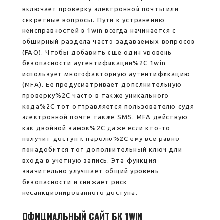
включает проверку электронной почты или
секретные вопросы. Пути к устранению
неисправностей в 1win всегда начинается с
обширный раздела часто задаваемых вопросов
(FAQ). Чтобы добавить еще один уровень
безопасности аутентификации%2C 1win
использует многофакторную аутентификацию
(MFA). Ее предусматривает дополнительную
проверку%2C часто в также уникального
кода%2C тот отправляется пользователю судя
электронной почте также SMS. MFA действую
как двойной замок%2C даже если кто-то
получит доступ к паролю%2C ему все равно
понадобится тот дополнительный ключ дли
входа в учетную запись. Эта функция
значительно улучшает общий уровень
безопасности и снижает риск
несанкционированного доступа.
ОФИЦИАЛЬНЫЙ САЙТ БК 1WIN