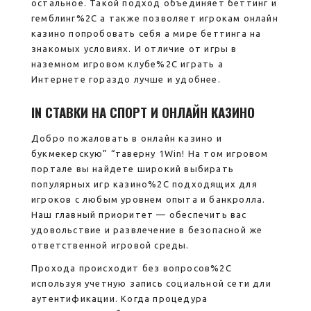
остальное. Такой подход объединяет беттинг и
гемблинг%2C а также позволяет игрокам онлайн
казино попробовать себя а мире беттинга на
знакомых условиях. И отличие от игры в
наземном игровом клубе%2C играть а
Интернете гораздо лучше и удобнее.
IN СТАВКИ НА СПОРТ И ОНЛАЙН КАЗИНО
Добро пожаловать в онлайн казино и
букмекерскую” “таверну 1Win! На том игровом
портале вы найдете широкий выбирать
популярных игр казино%2C подходящих для
игроков с любым уровнем опыта и банкролла.
Наш главный приоритет — обеспечить вас
удовольствие и развлечение в безопасной же
ответственной игровой среды.
Прохода происходит без вопросов%2C
используя учетную запись социальной сети дли
аутентификации. Когда процедура