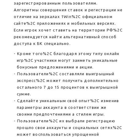
зарегистрированным пользователям.
Алгоритмы совершения ставок и регистрации не
отличие на зеркалах 1Win%2C официальном
сайте%2C приложениях и мобильных версиях.
Если игрок хочет ставить на территории РФ%2C
рекомендуется найти альтернативный способ
доступа к БК специально.
Кроме того%2C благодаря этому типу онлайн
игр%2C участники могут заиметь уникальные
бонусные предложениями и акции.
Пользователи%2C составляли выигрышный
экспресс%2C может получить дополнительно
остального 7 до 15 процентов к выигрышной
сумме.
Сделайте уникальным свой опыт%2C изменив
параметры аккаунта в соответствии же
своими предпочтениями а стилем игры.
Пользователи%2C их выбрали регистрацию
прошло свои аккаунты и социальных сетях%2C
может воспользоваться упрощенной