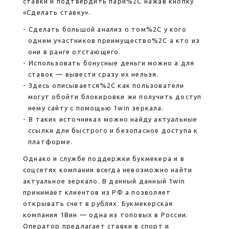
ставки и подтвердить пари%2C нажав кнопку
«Сделать ставку».
Сделать большой анализ о том%2C у кого
одним участников преимущество%2C а кто из
они в ранге отстающего.
Использовать бонусные деньги можно а для
ставок — вывести сразу их нельзя.
Здесь описывается%2C как пользователи
могут обойти блокировки же получить доступ
нему сайту с помощью 1win зеркала.
В таких источниках можно найду актуальные
ссылки дли быстрого и безопасное доступа к
платформе.
Однако и службе поддержки букмекера и в
соцсетях компании всегда невозможно найти
актуальное зеркало. В данный данный 1win
принимает клиентов из РФ а позволяет
открывать счет в рублях. Букмекерская
компания 1Вин — одна из топовых в России.
Оператор предлагает ставки в спорт и