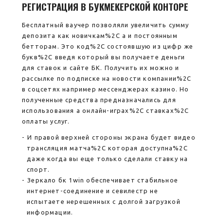
РЕГИСТРАЦИЯ В БУКМЕКЕРСКОЙ КОНТОРЕ
Бесплатный ваучер позволяли увеличить сумму
депозита как новичкам%2C а и постоянным
бетторам. Это код%2C состоявшую из цифр же
букв%2C введя который вы получаете деньги
для ставок и сайте БК. Получить их можно и
рассылке по подписке на новости компании%2C
в соцсетях например мессенджерах казино. Но
полученные средства предназначались для
использования а онлайн-играх%2C ставках%2C
оплаты услуг.
И правой верхней стороны экрана будет видео
трансляция матча%2C которая доступна%2C
даже когда вы еще только сделали ставку на
спорт.
Зеркало бк 1win обеспечивает стабильное
интернет-соединение и севилестр не
испытаете нерешенных с долгой загрузкой
информации.