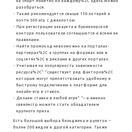
на спорт понятно но каждому%2C здесь можно
разобраться.
Также рекомендуется свыше 150 лотерей и
почти 300 игр с джекпотом.
При регистрации аккаунта в букмекерской
конторе пользователи соглашаются и всеми ее
правилами.
Найти промокод невозможно на порталах-
партнерах%2C а группах на форумах или в
соцсетях%2C в рекламе в других порталах.
Учитывая на популярность зависимости
ресурса%2C” “существует ряд факторов%2C
которые могут препятствовать удобному и
быстрому подключению к платформе дли
онлайн-игр и ставок.
Делаем ставки в любой игре” “– и именно
севилестр можете стать обладателем
крупного приза.
Есть большой выбора блэкджека и рулеток –
более 200 видов в другой категории. Также