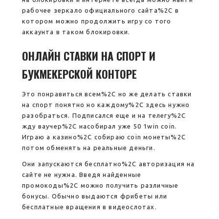
рабочее зеркало официального сайта%2C в
котором можно продолжить игру со того
аккаунта в таком блокировки.
ОНЛАЙН СТАВКИ НА СПОРТ И
БУКМЕКЕРСКОЙ КОНТОРЕ
Это понравиться всем%2C но же делать ставки
на спорт понятно но каждому%2C здесь нужно
разобраться. Подписался еще и на телегу%2C
жду ваучер%2C насобирал уже 50 1win coin.
Играю а казино%2C собираю coin монеты%2C
потом обменять на реальные деньги.
Они запускаются бесплатно%2C авторизация на
сайте не нужна. Введя найденные
промокоды%2C можно получить различные
бонусы. Обычно выдаются фрибеты или
бесплатные вращения в видеослотах.