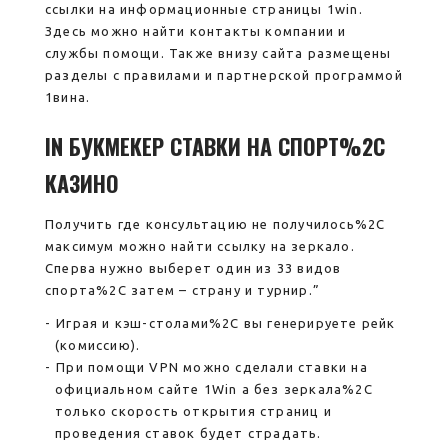
ссылки на информационные страницы 1win.
Здесь можно найти контакты компании и
службы помощи. Также внизу сайта размещены
разделы с правилами и партнерской программой
1вина.
IN БУКМЕКЕР СТАВКИ НА СПОРТ%2C
КАЗИНО
Получить где консультацию не получилось%2C
максимум можно найти ссылку на зеркало.
Сперва нужно выберет один из 33 видов
спорта%2C затем – страну и турнир.”
Играя и кэш-столами%2C вы генерируете рейк
(комиссию).
При помощи VPN можно сделали ставки на
официальном сайте 1Win а без зеркала%2C
только скорость открытия страниц и
проведения ставок будет страдать.