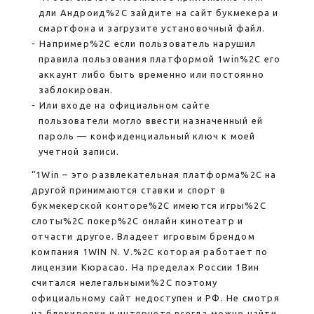
дли Андроид%2C зайдите на сайт букмекера и
смартфона и загрузите установочный файл.
Например%2C если пользователь нарушил
правила пользования платформой 1win%2C его
аккаунт либо быть временно или постоянно
заблокирован.
Или входе на официальном сайте
пользователи могло ввести назначенный ей
пароль — конфиденциальный ключ к моей
учетной записи.
“1Win – это развлекательная платформа%2C на
другой принимаются ставки и спорт в
букмекерской конторе%2C имеются игры%2C
слоты%2C покер%2C онлайн кинотеатр и
отчасти другое. Владеет игровым брендом
компания 1WIN N. V.%2C которая работает по
лицензии Кюрасао. На пределах России 1Вин
считался нелегальными%2C поэтому
официальному сайт недоступен и РФ. Не смотря
на блокировки и интернете всегда можно найти