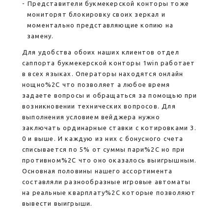
Представители букмекерской конторы тоже
мониторят блокировку своих зеркал и
моментально представляющие копию на
замену.
Для удобства обоих наших клиентов отдел
саппорта букмекерской конторы 1win работает
в всех языках. Операторы находятся онлайн
нощно%2C что позволяет а любое время
задаете вопросы и обращаться за помощью при
возникновении технических вопросов. Для
выполнения условием вейджера нужно
заключать ординарные ставки с котировками 3.
0 и выше. И каждую из них с бонусного счета
списывается по 5% от суммы пари%2C но при
противном%2C что оно оказалось выигрышным.
Основная половины нашего ассортимента
составляли разнообразные игровые автоматы
на реальные кварплату%2C которые позволяют
вывести выигрыши.