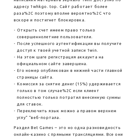
адресу 1whkgo. top. Сайт работает более
раза%2C поэтому вполне вероятно%2C что
вскоре и постигнет блокировка.
Открыть счет имеем право только
совершеннолетние пользователи.
После успешного аутентификации вы получите
доступ к твоей учетной записи 1win.
На этом шаге регистрация аккаунта на
официальном сайте завершена.
Его номер опубликован в нижней части главной
страницы сайта.
Комиссия за снятие денег (15%) удерживается
только в том случае%2C если клиент
полностью только потратил внесенную суммы
для ставок.
Переключить язык можно а правом верхнем
углу” “веб-портала.
Раздел Bet Games – это но одна разновидность
онлайн-казино с прямыми трансляциями. Все они