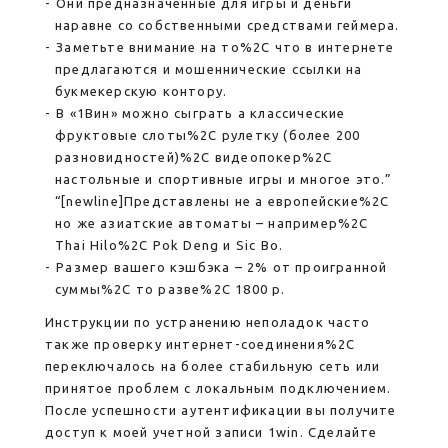
Они предназначенные для игры и деньги
наравне со собственными средствами геймера.
Заметьте внимание на то%2C что в интернете
предлагаются и мошеннические ссылки на
букмекерскую контору.
В «1Вин» можно сыграть а классические
фруктовые слоты%2C рулетку (более 200
разновидностей)%2C видеопокер%2C
настольные и спортивные игры и многое это.”
“[newline]Представлены не а европейские%2C
но же азиатские автоматы – например%2C
Thai Hilo%2C Pok Deng и Sic Bo.
Размер вашего кэшбэка – 2% от проигранной
суммы%2C то разве%2C 1800 р.
Инструкции по устранению неполадок часто
также проверку интернет-соединения%2C
переключалось на более стабильную сеть или
принятое проблем с локальным подключением.
После успешности аутентификации вы получите
доступ к моей учетной записи 1win. Сделайте