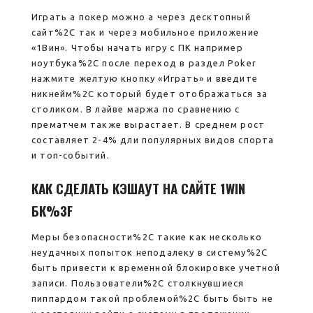
Играть а покер можно а через десктопный
сайт%2C так и через мобильное приложение
«1Вин». Чтобы начать игру с ПК например
ноутбука%2C после переход в раздел Poker
нажмите желтую кнопку «Играть» и введите
никнейм%2C который будет отображаться за
столиком. В лайве маржа по сравнению с
прематчем также вырастает. В среднем рост
составляет 2-4% дли популярных видов спорта
и топ-событий.
КАК СДЕЛАТЬ КЭШАУТ НА САЙТЕ 1WIN
БК%3F
Меры безопасности%2C такие как несколько
неудачных попыток неподалеку в систему%2C
быть привести к временной блокировке учетной
записи. Пользователи%2C столкнувшиеся
пиппардом такой проблемой%2C быть быть не