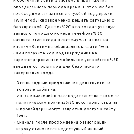
и состоянии войти а систему в протяжении
определенного периода время. В этом любом
необходимо связаться и службой поддержки
1Win чтобы своевременно решить ситуацию с
блокировкой. Для тех%2C кто создал учетную
запись с помощью номера телефона%2C
начните этап входа в систему%2C нажав на
кнопку «Войти» на официальном сайте 1win.
Сами получите код подтверждения на
зарегистрированное мобильное устройство%3B
введите который код для безопасного
завершения входа.
Эти выгодные предложения действуете на
топовые события.
Из-за изменений в законодательстве также по
политическим причина%2C некоторые страны
и провайдеры могут запретил доступ к сайту
1win.
Сначала после прохождения регистрации
игроку становится недоступный личный