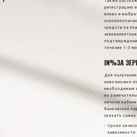
Также расска
регистрацию и
влево и выбра
основополагаю
средств на пл
эквивалентная
подтверждения
течение 1-3 ми
IN%3A ЗЕР
Для получени
невозможно по
необходимые и
их замечатель
личном кабине
банковские к
указать сумму
Сроки зачисл
зависимости 