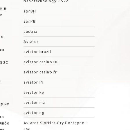
Nanotechnology – 522
и и
aprBH
 и
aprPB
austria
те
Aviator
ск
aviator brazil
aviator casino DE
9%2C
aviator casino fr
т
aviator IN
aviator ke
aviator mz
орых
aviator ng
ко
Aviator Slottica Gry Dostępne –
-либо
566
ши