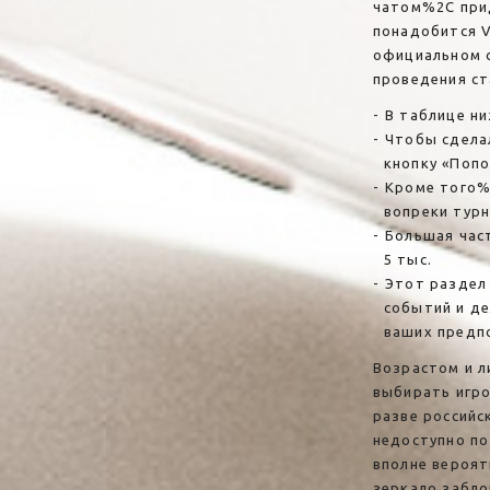
чатом%2C прид
понадобится V
официальном с
проведения ст
В таблице н
Чтобы сдела
кнопку «Попо
Кроме того%
вопреки турн
Большая час
5 тыс.
Этот раздел
событий и де
ваших предп
Возрастом и л
выбирать игр
разве российс
недоступно по
вполне вероят
зеркало забло