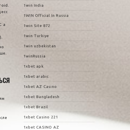
oid.
1win India
цесс
1WIN Official In Russia
C а
1win Site 872
1win Turkiye
).
1win uzbekistan
но
ыше.
1winRussia
1xbet apk
1xbet arabic
ЬСЯ
1xbet AZ Casino
1xbet Bangladesh
ям
1xbet Brazil
1xbet Casino 221
сле
1xbet CASINO AZ