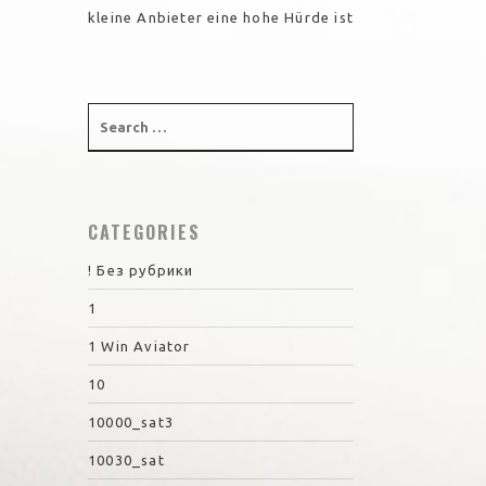
kleine Anbieter eine hohe Hürde ist
CATEGORIES
! Без рубрики
1
1 Win Aviator
10
10000_sat3
10030_sat