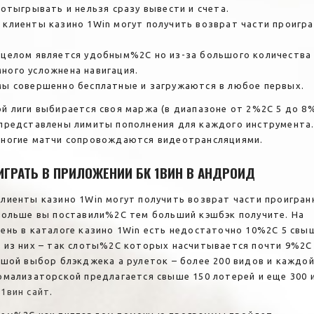
 отыгрывать и нельзя сразу вывести и счета.
 клиенты казино 1Win могут получить возврат части проигр
 целом является удобным%2C но из-за большого количества
ного усложнена навигация.
мы совершенно бесплатные и загружаются в любое первых.
й лиги выбирается своя маржа (в диапазоне от 2%2C 5 до 8%
представлены лимиты пополнения для каждого инструмента.
многие матчи сопровождаются видеотрансляциями.
 ИГРАТЬ В ПРИЛОЖЕНИИ БК 1ВИН В АНДРОИД
лиенты казино 1Win могут получить возврат части проигра
больше вы поставили%2C тем больший кэшбэк получите. На
ень в каталоге казино 1Win есть недостаточно 10%2C 5 свы
 из них – так слоты%2C которых насчитывается почти 9%2C
ьшой выбор блэкджека а рулеток – более 200 видов и каждо
рмализаторской предлагается свыше 150 лотерей и еще 300 
м
1вин сайт
.