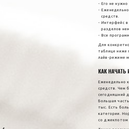
Его не нужно
Еженедельно
средств.
Интерфейс в
разделов нем
Все програм
Для конкретно
таблице ниже 
лайв-режиме 
КАК НАЧАТЬ
Еженедельно к
средств. Чем 
сегодняшний д
Большая часть
тыс. Есть бол
категории. Но
со джекпото