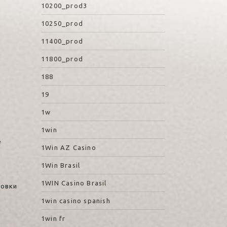
10200_prod3
10250_prod
11400_prod
11800_prod
188
19
1w
1win
е
1Win AZ Casino
1Win Brasil
1WIN Casino Brasil
новки
1win casino spanish
1win fr