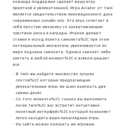
команда поддержке сделает вашу игру
приятной и увлекательной. Игра Aviator от 1win
является свидетельством инновационного духа
современных онлайн-игр. Эта игра сочетает в
себя простую механику со захватывающим
чувством риска и награды. Игроки делают
ставки и исход полета самолета%2C при этом
потенциальный множитель увеличивается по
мере подъема самолета. Однако самолет либо
улететь в любой момент%2C и всяком решает
все.
В 1win вы найдете множество лучших
слотов%2C которые предлагающие
увлекательные игры же шанс выиграть две
суммы денег.
Со того момента%2C только вы выполните
логин 1win%2C вас встретит интуитивно
понятный интерфейс%2C который позволяет
легко находить ваши ненаглядные игры.
На сайте можно поиграть же игровые