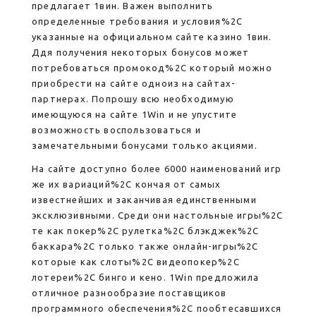
предлагает 1вин. Важен выполнить
определенные требования и условия%2C
указанные на официальном сайте казино 1вин.
Ддя получения некоторых бонусов может
потребоваться промокод%2C который можно
приобрести на сайте одноиз на сайтах-
партнерах. Попрошу всю необходимую
имеющуюся на сайте 1Win и не упустите
возможность воспользоваться и
замечательными бонусами только акциями.
На сайте доступно более 6000 наименований игр
же их вариаций%2C кончая от самых
известнейших и заканчивая единственными
эксклюзивными. Среди они настольные игры%2C
те как покер%2C рулетка%2C блэкджек%2C
баккара%2C только также онлайн-игры%2C
которые как слоты%2C видеопокер%2C
лотереи%2C бинго и кено. 1Win предложила
отличное разнообразие поставщиков
программного обеспечения%2C пообтесавшихся