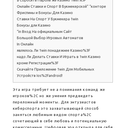
а Сбросить Пароль же Казино 1win%3F
Онлайн Ставки и Спорт В Букмекерской” “конторе
Фриспины и Бонусы Для Казино
Ставки На Спорт У Букмекера 1win
Бонусы дли Казино
“in Вход На официальным Сайт
Большой Выбор Игровых Автоматов
In Онлайн
являлось Ли 1win понадежнее Казино%3F
надо Ли Делать Ставки И Играть в 1win Казино
кроме Регистрации%3F
Скачайте Приложение 1win Для Мобильных
Устройств Ios%2Fandroid!
Эта игра требует не а понимания команд же
игроков%2C но же умения предвидеть
переломный моменты. Для энтузиастов
киберспорта это захватывающей способ
заняться любимым видом спорта%2C
сочетающий в себе любовь и потенциальную
комиссионные. Цифровая эра открыла для себя