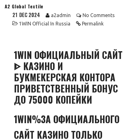
A2 Global Textile
21
DEC 2024
a2admin
No Comments
1WIN Official In Russia
Permalink
1WIN ОФИЦИАЛЬНЫЙ САЙТ
ᐈ КАЗИНО И
БУКМЕКЕРСКАЯ КОНТОРА
ПРИВЕТСТВЕННЫЙ БОНУС
ДО 75000 КОПЕЙКИ
1WIN%3A ОФИЦИАЛЬНОГО
САЙТ КАЗИНО ТОЛЬКО