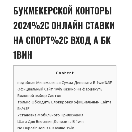
БУКМЕКЕРСКОЙ КОНТОРЫ
2024%2C ОНЛАЙН СТАВКИ
НА СПОРТ%2C ВХОД А БК
1ВИН
Content
подобная Минимальная Сумма Депозита В 1win%3F
Официальный Сайт 1win Казино На фарцануть
Большой выбор Слотов
только Обходить Блокировку официальным Сайта
Бк%3F
Установка Мобильного Приложения
Шаги Для Внесения Депозита В 1win
No Deposit Bonus В Казино 1win