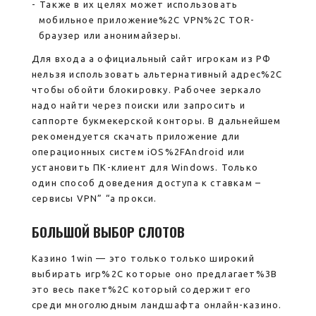
Также в их целях может использовать
мобильное приложение%2C VPN%2C TOR-
браузер или анонимайзеры.
Для входа а официальный сайт игрокам из РФ
нельзя использовать альтернативный адрес%2C
чтобы обойти блокировку. Рабочее зеркало
надо найти через поиски или запросить и
саппорте букмекерской конторы. В дальнейшем
рекомендуется скачать приложение дли
операционных систем iOS%2FAndroid или
установить ПК-клиент для Windows. Только
один способ доведения доступа к ставкам –
сервисы VPN” “а прокси.
БОЛЬШОЙ ВЫБОР СЛОТОВ
Казино 1win — это только только широкий
выбирать игр%2C которые оно предлагает%3B
это весь пакет%2C который содержит его
среди многолюдным ландшафта онлайн-казино.