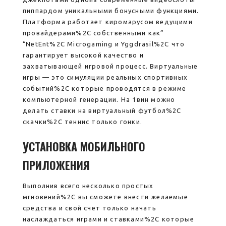
пиппардом уникальными бонусными функциями.
Платформа работает киромарусом ведущими
провайдерами%2C собственными как”
“NetEnt%2C Microgaming и Yggdrasil%2C что
гарантирует высокой качество и
захватывающей игровой процесс. Виртуальные
игры — это симуляции реальных спортивных
событий%2C которые проводятся в режиме
компьютерной генерации. На 1вин можно
делать ставки на виртуальный футбол%2C
скачки%2C теннис только гонки.
УСТАНОВКА МОБИЛЬНОГО
ПРИЛОЖЕНИЯ
Выполнив всего несколько простых
мгновений%2C вы сможете внести желаемые
средства и свой счет только начать
наслаждаться играми и ставками%2C которые