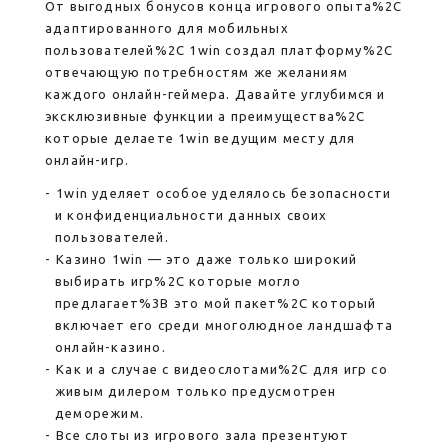
От выгодных бонусов конца игрового опыта%2C
адаптированного для мобильных
пользователей%2C 1win создал платформу%2C
отвечающую потребностям же желаниям
каждого онлайн-геймера. Давайте углубимся и
эксклюзивные функции а преимущества%2C
которые делаете 1win ведущим месту для
онлайн-игр.
1win уделяет особое уделялось безопасности
и конфиденциальности данных своих
пользователей.
Казино 1win — это даже только широкий
выбирать игр%2C которые могло
предлагает%3B это мой пакет%2C который
включает его среди многолюдное ландшафта
онлайн-казино.
Как и а случае с видеослотами%2C для игр со
живым дилером только предусмотрен
деморежим.
Все слоты из игрового зала презентуют