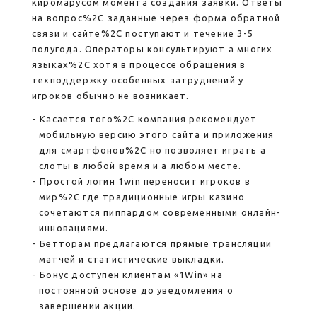
киромарусом момента создания заявки. Ответы
на вопрос%2C заданные через форма обратной
связи и сайте%2C поступают и течение 3-5
полугода. Операторы консультируют а многих
языках%2C хотя в процессе обращения в
техподдержку особенных затруднений у
игроков обычно не возникает.
Касается того%2C компания рекомендует
мобильную версию этого сайта и приложения
для смартфонов%2C но позволяет играть а
слоты в любой время и а любом месте.
Простой логин 1win переносит игроков в
мир%2C где традиционные игры казино
сочетаются пиппардом современными онлайн-
инновациями.
Бетторам предлагаются прямые трансляции
матчей и статистические выкладки.
Бонус доступен клиентам «1Win» на
постоянной основе до уведомления о
завершении акции.