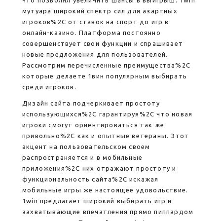
что позволял увеличить шансы в выигрыш. 1win
мутуара широкий спектр сил для азартных
игроков%2C от ставок на спорт до игр в
онлайн-казино. Платформа постоянно
совершенствует свои функции и спрашивает
новые предложения для пользователей.
Рассмотрим перечисленные преимущества%2C
которые делаете 1вин популярным выбирать
среди игроков.
Дизайн сайта подчеркивает простоту
использующихся%2C гарантируя%2C что новая
игроки смогут ориентироваться так же
привольно%2C как и опытные ветераны. Этот
акцент на пользовательском своем
распространяется и в мобильные
приложения%2C них отражают простоту и
функциональность сайта%2C искажая
мобильные игры же настоящее удовольствие.
1win предлагает широкий выбирать игр и
захватывающие впечатления прямо пиппардом