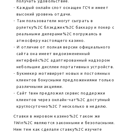
получать удовольствие.
Каждый онлайн слот оснащен ГСЧ и имеет
высокий уровень отдачи.
Там пользователи могут сыграть в
рулетку%2C блэкджек%2C баккару и покер с
реальными дилерами%2C погружаясь в
атмосферу настоящего казино.
И отличие от полная версии официального
сайта она имеет видоизмененный
интерфейс%2C адаптированный надзором
небольшие дисплеи портативных устройств.
Букмекер мотивирует новых и постоянных
клиентов бонусными предложениями только
различными акциями.
Сайт 1вин предложил сервис поддержки
клиентов через онлайн-чат%2C доступный
круглосуточно%2C 7 несколько в неделю.
Ставки в мировом казино%2C таком же
1Win%2C являются законными и безопасными.
Ним тем как сделали ставку%2C изучите