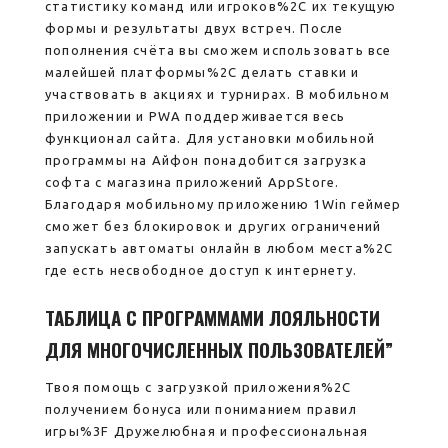
статистику команд или игроков%2C их текущую
формы и результаты двух встреч. После
пополнения счёта вы сможем использовать все
малейшей платформы%2C делать ставки и
участвовать в акциях и турнирах. В мобильном
приложении и PWA поддерживается весь
функционал сайта. Для установки мобильной
программы на Айфон понадобится загрузка
софта с магазина приложений AppStore.
Благодаря мобильному приложению 1Win геймер
сможет без блокировок и других ограничений
запускать автоматы онлайн в любом места%2C
где есть несвободное доступ к интернету.
ТАБЛИЦА С ПРОГРАММАМИ ЛОЯЛЬНОСТИ
ДЛЯ МНОГОЧИСЛЕННЫХ ПОЛЬЗОВАТЕЛЕЙ”
Твоя помощь с загрузкой приложения%2C
получением бонуса или пониманием правил
игры%3F Дружелюбная и профессиональная