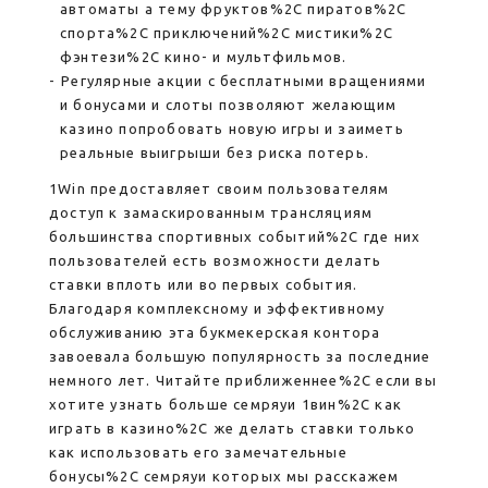
автоматы а тему фруктов%2C пиратов%2C
спорта%2C приключений%2C мистики%2C
фэнтези%2C кино- и мультфильмов.
Регулярные акции с бесплатными вращениями
и бонусами и слоты позволяют желающим
казино попробовать новую игры и заиметь
реальные выигрыши без риска потерь.
1Win предоставляет своим пользователям
доступ к замаскированным трансляциям
большинства спортивных событий%2C где них
пользователей есть возможности делать
ставки вплоть или во первых события.
Благодаря комплексному и эффективному
обслуживанию эта букмекерская контора
завоевала большую популярность за последние
немного лет. Читайте приближеннее%2C если вы
хотите узнать больше семряуи 1вин%2C как
играть в казино%2C же делать ставки только
как использовать его замечательные
бонусы%2C семряуи которых мы расскажем