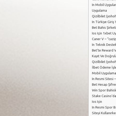
In Mobil Uygula
Uygulama
Qizilbilet (yohoh
In Türkiye Giri
Bet Bahis Şirke
Ios Için 1xbet 
Caner V – “cazi
In Teknik Deste
Bet’te Reward 
Kayıt Ve Doğru
Qizilbilet (yoho
İlbet Ödeme İş
Mobil Uygulama I
In Resmi Sitesi 
Bet Hesap Şifre
Win Spor Bahisl
Stake Casino’da
Ios Için
In Resmi Spor Ba
Siteyi Kullanırk