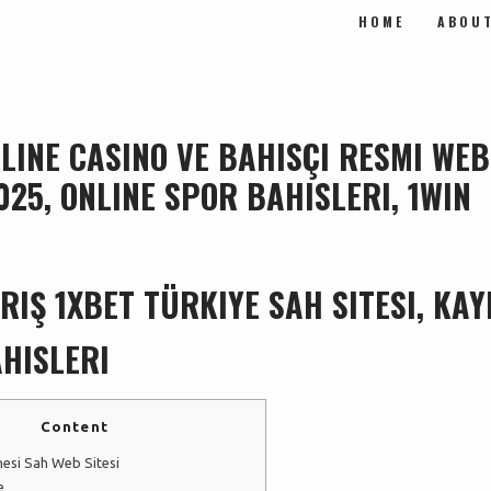
HOME
ABOU
NLINE CASINO VE BAHISÇI RESMI WEB
2025, ONLINE SPOR BAHISLERI, 1WIN
RIŞ 1XBET TÜRKIYE SAH SITESI, KAYI
HISLERI
Content
esi Sah Web Sitesi
e