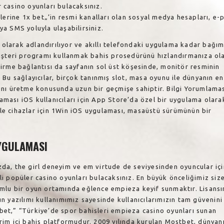
r casino oyunları bulacaksınız.
gilerine 1x bet„’in resmi kanalları olan sosyal medya hesapları, e-
eya SMS yoluyla ulaşabilirsiniz.
larak adlandırılıyor ve akıllı telefondaki uygulama kadar bağım
müşteri programı kullanmak bahis prosedürünü hızlandırmanıza ol
dirme bağlantısı da sayfanın sol üst köşesinde, monitör resminin
. Bu sağlayıcılar, birçok tanınmış slot, masa oyunu ile dünyanın e
ını üretme konusunda uzun bir geçmişe sahiptir. Bilgi Yorumlama
ması iOS kullanıcıları için App Store’da özel bir uygulama olara
le cihazlar için 1Win iOS uygulaması, masaüstü sürümünün bir
YGULAMASI
da, the girl deneyim ve em virtude de seviyesinden oyuncular içi
li popüler casino oyunları bulacaksınız. En büyük önceliğimiz siz
mlu bir oyun ortamında eğlence empieza keyif sunmaktır. Lisans
un yazılımı kullanımımız sayesinde kullanıcılarımızın tam güvenini
et,” “Türkiye’de spor bahisleri empieza casino oyunları sunan
rim içi bahis platformudur. 2009 yılında kurulan Mostbet, dünyan