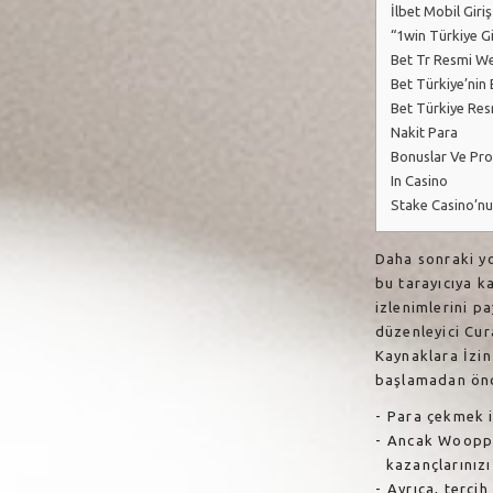
İlbet Mobil Giriş
“1win Türkiye G
Bet Tr Resmi Web
Bet Türkiye’nin 
Bet Türkiye Resm
Nakit Para
Bonuslar Ve Pr
In Casino
Stake Casino’nu
Daha sonraki yo
bu tarayıcıya k
izlenimlerini p
düzenleyici Cur
Kaynaklara İzi
başlamadan önc
Para çekmek i
Ancak Wooppay
kazançlarınızı
Ayrıca, terci