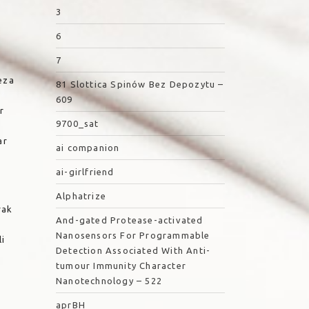
3
6
7
eza
81 Slottica Spinów Bez Depozytu –
609
r
9700_sat
ar
ai companion
ai-girlfriend
Alphatrize
rak
And-gated Protease-activated
Nanosensors For Programmable
li
Detection Associated With Anti-
tumour Immunity Character
Nanotechnology – 522
aprBH