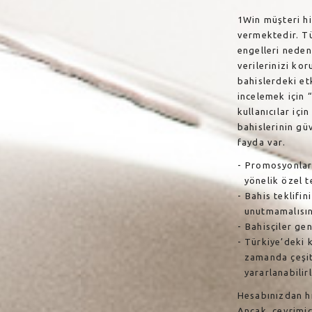
1Win müşteri hi
vermektedir. Tü
engelleri neden
verilerinizi ko
bahislerdeki etk
incelemek için
kullanıcılar iç
bahislerinin gü
fayda var.
Promosyonların
yönelik özel t
Bahis teklifi
unutmamalısın
Bahisçiler gen
Türkiye’deki k
zamanda çeşitl
yararlanabilirl
Hesabınızdan hı
Ancak, çevrimiç