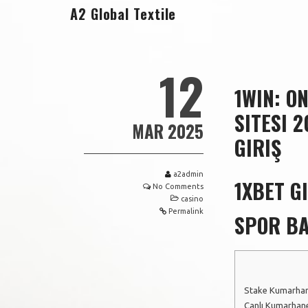
A2 Global Textile
12
1WIN: O
SITESI 
MAR 2025
GIRIŞ
a2admin
1XBET GI
No Comments
casino
Permalink
SPOR BA
Stake Kumarhan
Canlı Kumarhan