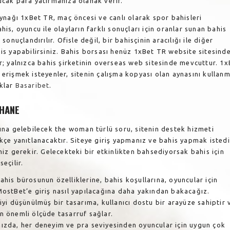
cak para yatırmanıza olanak verir.
aynağı 1xBet TR, maç öncesi ve canlı olarak spor bahisleri
is, oyuncu ile olayların farklı sonuçları için oranlar sunan bahis
 sonuçlandırılır. Ofisle değil, bir bahisçinin aracılığı ile diğer
is yapabilirsiniz. Bahis borsası henüz 1xBet TR website sitesind
r; yalnızca bahis şirketinin overseas web sitesinde mevcuttur. 1x
erişmek isteyenler, sitenin çalışma kopyası olan aynasını kullan
klar
Basaribet
.
HANE
ına gelebilecek the woman türlü soru, sitenin destek hizmeti
kçe yanıtlanacaktır. Siteye giriş yapmanız ve bahis yapmak istedi
niz gerekir. Gelecekteki bir etkinlikten bahsediyorsak bahis için
eçilir.
his bürosunun özelliklerine, bahis koşullarına, oyuncular için
MostBet’e giriş nasıl yapılacağına daha yakından bakacağız.
iyi düşünülmüş bir tasarıma, kullanıcı dostu bir arayüze sahiptir 
n önemli ölçüde tasarruf sağlar.
ızda, her deneyim ve pra seviyesinden oyuncular için uygun çok