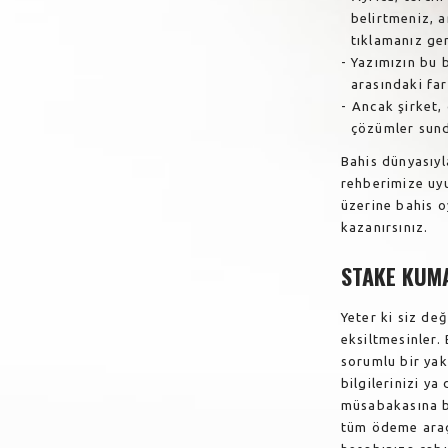
belirtmeniz, 
tıklamanız ger
Yazımızın bu b
arasındaki far
Ancak şirket,
çözümler sund
Bahis dünyasıyla
rehberimize uyu
üzerine bahis o
kazanırsınız.
STAKE KUMA
Yeter ki siz değ
eksiltmesinler.
sorumlu bir yakl
bilgilerinizi y
müsabakasına b
tüm ödeme araç