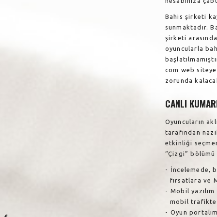
hesabınıza çabu
Bahis şirketi k
sunmaktadır. Bah
şirketi arasında
oyuncularla bah
başlatılmamıştı
com web siteye 
zorunda kalaca
CANLI KUMAR
Oyuncuların akl
tarafından nazi
etkinliği seçme
“Çizgi” bölümü s
İncelemede, ba
fırsatlara ve 
Mobil yazılım 
mobil trafikte
Oyun portalım