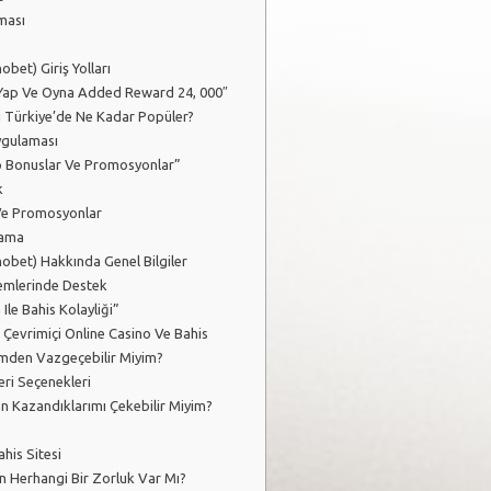
ması
obet) Giriş Yolları
ş Yap Ve Oyna Added Reward 24, 000″
ti Türkiye’de Ne Kadar Popüler?
Uygulaması
p Bonuslar Ve Promosyonlar”
k
Ve Promosyonlar
lama
hobet) Hakkında Genel Bilgiler
lemlerinde Destek
le Bahis Kolayliği”
– Çevrimiçi Online Casino Ve Bahis
mden Vazgeçebilir Miyim?
eri Seçenekleri
n Kazandıklarımı Çekebilir Miyim?
his Sitesi
en Herhangi Bir Zorluk Var Mı?