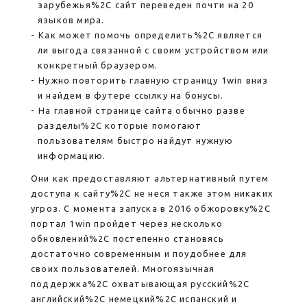
зарубежья%2C сайт переведен почти на 20
языков мира.
Как может помочь определить%2C является
ли выгода связанной с своим устройством или
конкретный браузером.
Нужно повторить главную страницу 1win вниз
и найдем в футере ссылку на бонусы.
На главной странице сайта обычно разве
разделы%2C которые помогают
пользователям быстро найдут нужную
информацию.
Они как предоставляют альтернативный путем
доступа к сайту%2C не неся также этом никаких
угроз. С момента запуска в 2016 обжоровку%2C
портал 1win пройдет через несколько
обновлений%2C постепенно становясь
достаточно современным и поудобнее для
своих пользователей. Многоязычная
поддержка%2C охватывающая русский%2C
английский%2C немецкий%2C испанский и