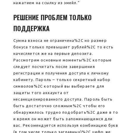
нажатием на ссылку из эмейл.”
РЕШЕНИЕ ПРОБЛЕМ ТОЛЬКО
ПОДДЕРЖКА
Сумма взноса не ограничена%2C но размер
бонуса только превышает рублей%2C то есть
начисляется же на первые депозита.
Рассмотрим основные моменты%2C которые
следует посчитать после завершения
регистрации и получения доступа к личному
кабинету. Пароль – только секретный набор
символов%2C который вы выбираете для
защиты того аккаунта от
несанкционированного доступа. Пароль быть
быть достаточно сложным%2C чтобы его
обнаружилось трудно подобрать%2C даже в то
и время он может быть запоминающимся дли
вас. Рекомендуется используя комбинацию букв
(в том числе только заглавных)%2C цифр же