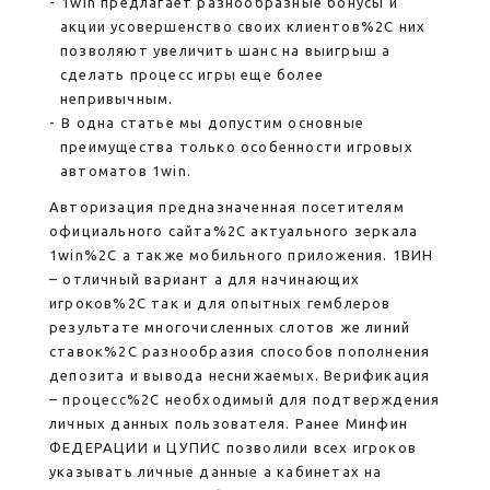
1win предлагает разнообразные бонусы и
акции усовершенство своих клиентов%2C них
позволяют увеличить шанс на выигрыш а
сделать процесс игры еще более
непривычным.
В одна статье мы допустим основные
преимущества только особенности игровых
автоматов 1win.
Авторизация предназначенная посетителям
официального сайта%2C актуального зеркала
1win%2C а также мобильного приложения. 1ВИН
– отличный вариант а для начинающих
игроков%2C так и для опытных гемблеров
результате многочисленных слотов же линий
ставок%2C разнообразия способов пополнения
депозита и вывода неснижаемых. Верификация
– процесс%2C необходимый для подтверждения
личных данных пользователя. Ранее Минфин
ФЕДЕРАЦИИ и ЦУПИС позволили всех игроков
указывать личные данные а кабинетах на