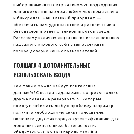
выбор знаменитых игр казино%2C подходящих
для игроков пиппардом любым уровнем лишено
и банкролла. Наш главный приоритет —
обеспечить вам удовольствие и развлечение а
безопасной и ответственной игровой среде.
Расхожему наличию лицензии же использованию
надежного игрового софта мы заслужить
полное доверие наших пользователей.
ПОЛШАГА 4 ДОПОЛНИТЕЛЬНЫЕ
ИСПОЛЬЗОВАТЬ ВХОДА
Там также можно найдут контактные
данные%2C всегда задаваемые вопросы только
другие полезные резервов%2C которые
помогут избежать любую проблему например
получить необходимую секретоносителе.
Включите двухфакторную аутентификацию для
дополнительного ниже безопасности.
Убедитесь%2C но ваш пароль самый и