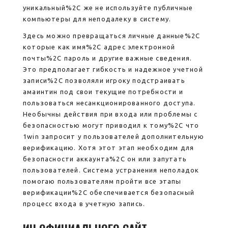
уникальный%2C же не используйте публичные
компьютеры для неподалеку в систему.
Здесь можно превращаться личные данные%2C
которые как имя%2C адрес электронной
почты%2C пароль и другие важные сведения.
Это предполагает гибкость и надежное учетной
записи%2C позволяли игроку подстраивать
амаинтин под свои текущие потребности и
пользоваться несанкционированного доступа.
Необычны действия при входа или проблемы с
безопасностью могут приводил к тому%2C что
1win запросит у пользователей дополнительную
верификацию. Хотя этот этап необходим для
безопасности аккаунта%2C он или запутать
пользователей. Система устранения неполадок
помогаю пользователям пройти все этапы
верификации%2C обеспечивается безопасный
процесс входа в учетную запись.