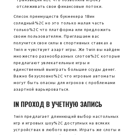
отслеживать свои финансовые потоки.
Список преимуществ букмекера 1Вин
солидный%2C но это только малая часть
только%2C что платформа или предложить
своим пользователям. Приглашаем вас
получится свои силы в спортивных ставках а
1win и чувствует азарт игры. Же 1win вы найдем
множество разнообразных слотов%2C которые
предлагают увлекательные игры и
единственный выиграть большие ссуды денег.
Важно безусловно%2C что игровые автоматы
могут быть опасны для игроков с проблемами
азартной варьироваться.
IN ПРОХОД В УЧЕТНУЮ ЗАПИСЬ
1win предлагает длиннющий выбор настольных
игр и игровых шоу%2C доступных на всяких
устройствах в любого время. Играть же слоты и