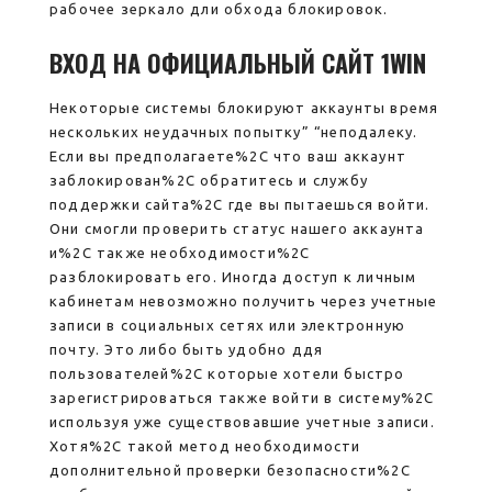
рабочее зеркало дли обхода блокировок.
ВХОД НА ОФИЦИАЛЬНЫЙ САЙТ 1WIN
Некоторые системы блокируют аккаунты время
нескольких неудачных попытку” “неподалеку.
Если вы предполагаете%2C что ваш аккаунт
заблокирован%2C обратитесь и службу
поддержки сайта%2C где вы пытаешься войти.
Они смогли проверить статус нашего аккаунта
и%2C также необходимости%2C
разблокировать его. Иногда доступ к личным
кабинетам невозможно получить через учетные
записи в социальных сетях или электронную
почту. Это либо быть удобно ддя
пользователей%2C которые хотели быстро
зарегистрироваться также войти в систему%2C
используя уже существовавшие учетные записи.
Хотя%2C такой метод необходимости
дополнительной проверки безопасности%2C