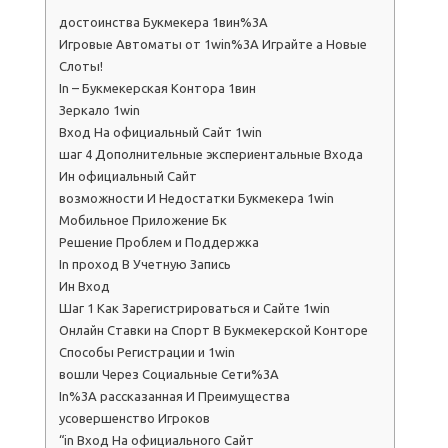
достоинства Букмекера 1вин%3A
Игровые Автоматы от 1win%3A Играйте а Новые
Слоты!
In – Букмекерская Контора 1вин
Зеркало 1win
Вход На официальный Сайт 1win
шаг 4 Дополнительные экспериентальные Входа
Ин официальный Сайт
возможности И Недостатки Букмекера 1win
Мобильное Приложение Бк
Решение Проблем и Поддержка
In проход В Учетную Запись
Ин Вход
Шаг 1 Как Зарегистрироваться и Сайте 1win
Онлайн Ставки на Спорт В Букмекерской Конторе
Способы Регистрации и 1win
вошли Через Социальные Сети%3A
In%3A рассказанная И Преимущества
усовершенство Игроков
“in Вход На официального Сайт