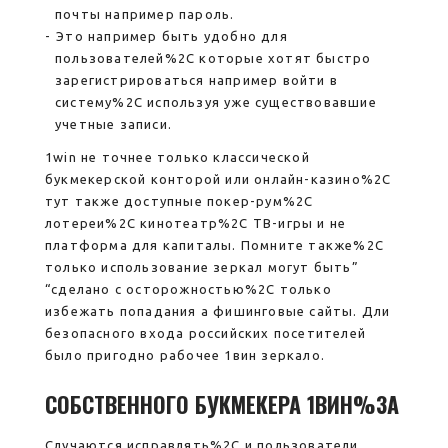
почты например пароль.
Это например быть удобно для
пользователей%2C которые хотят быстро
зарегистрироваться например войти в
систему%2C используя уже существовавшие
учетные записи.
1win не точнее только классической
букмекерской конторой или онлайн-казино%2C
тут также доступные покер-рум%2C
лотереи%2C кинотеатр%2C ТВ-игры и не
платформа для капиталы. Помните также%2C
только использование зеркал могут быть”
“сделано с осторожностью%2C только
избежать попадания а фишинговые сайты. Дли
безопасного входа российских посетителей
было пригодно рабочее 1вин зеркало.
СОБСТВЕННОГО БУКМЕКЕРА 1ВИН%3A
Случаются исправлять%2C и пользователи