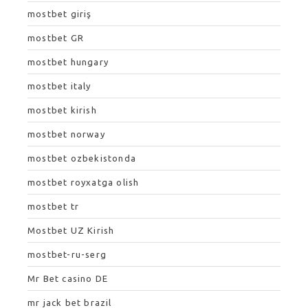
mostbet giriş
mostbet GR
mostbet hungary
mostbet italy
mostbet kirish
mostbet norway
mostbet ozbekistonda
mostbet royxatga olish
mostbet tr
Mostbet UZ Kirish
mostbet-ru-serg
Mr Bet casino DE
mr jack bet brazil