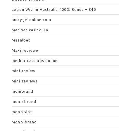
Logon Within Australia 400% Bonus – 846
lucky-jetonline.com
Maribet casino TR
Masalbet
Maxi reviewe
melhor cassinos online
mini-review
Mini-reviews
mombrand
mono brand
mono slot
Mono-brand