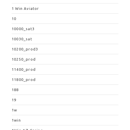
1 Win Aviator
10
10000_sat3
10030_sat
10200_prod3
10250_prod
11400_prod
11800_prod
188
19
1w
1win