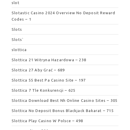
slot
Slotastic Casino 2024 Overview No Deposit Reward
Codes – 1
Slots
Slots`
slottica
Slottica 21 Witryna Hazardowa – 238
Slottica 27 Aby Grać – 689
Slottica 55 Best Pa Casino Site – 197
Slottica 7 Tle Konkurencji – 625
Slottica Download Best Nh Online Casino Sites – 305
Slottica No Deposit Bonus Blackjack Bakarat – 715
Slottica Play Casino W Polsce – 498