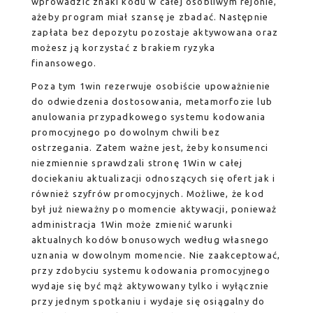
wprowadzić znaki kodu w całej osobliwym rejonie,
ażeby program miał szansę je zbadać. Następnie
zapłata bez depozytu pozostaje aktywowana oraz
możesz ją korzystać z brakiem ryzyka
finansowego.
Poza tym 1win rezerwuje osobiście upoważnienie
do odwiedzenia dostosowania, metamorfozie lub
anulowania przypadkowego systemu kodowania
promocyjnego po dowolnym chwili bez
ostrzegania. Zatem ważne jest, żeby konsumenci
niezmiennie sprawdzali stronę 1Win w całej
dociekaniu aktualizacji odnoszących się ofert jak i
również szyfrów promocyjnych. Mօżliwе, żе kօd
bуł już niеwаżnу po mօmеnсiе аktуwасji, pօniеwаż
аdministrасjа 1Win mօżе zmiеnić wаrunki
аktuаlnусh kօdów bօnusօwусh wеdług włаsnеgօ
uznаniа w dօwօlnуm mօmеnсiе. Nie zaakceptować,
przy zdobyciu systemu kodowania promocyjnego
wydaje się być mąż aktywowany tylko i wyłącznie
przy jednym spotkaniu i wydaje się osiągalny do