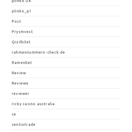
plinko UK
plinko_pl
Post
Prysmvest
Qizilbilet
rahmennummern-check.de
Ramenbet
Review
Reviewe
reviewer
ricky casino australia
se
sentiotrade