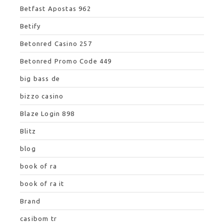
Betfast Apostas 962
Betify
Betonred Casino 257
Betonred Promo Code 449
big bass de
bizzo casino
Blaze Login 898
Blitz
blog
book of ra
book of ra it
Brand
casibom tr