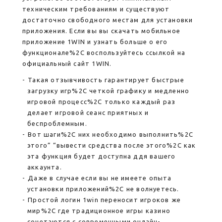
техническим требованиям и существуют
достаточно свободного местам для установки
приложения. Если вы вы скачать мобильное
приложение 1WIN и узнать больше о его
функционале%2C воспользуйтесь ссылкой на
официальный сайт 1WIN.
Такая отзывчивость гарантирует быстрые
загрузку игр%2C четкой графику и медленно
игровой процесс%2C только каждый раз
делает игровой сеанс приятных и
беспроблемным.
Вот шаги%2C них необходимо выполнить%2C
этого” “вывести средства после этого%2C как
эта функция будет доступна ддя вашего
аккаунта.
Даже в случае если вы не имеете опыта
установки приложений%2C не волнуетесь.
Простой логин 1win переносит игроков же
мир%2C где традиционное игры казино
сочетаются с современными онлайн-