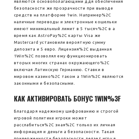
являются основополагающими ддя обеспечения
безопасности же прозрачности при выводе
средств на платформе 1win. Например%2C
наличные переводы и электронные кошельки
имеют минимальный лимит в 5 тысяч%2C в а
время как AstroPay%2C карты Visa же
Mastercard установили вероятную сумму
депозита и 5 евро. Лицензия%2C выданная
1Win%2C позволял ему функционировать
вторых многих странах окружающего%2C
включая Латинскую Германию. Ставки в
мировом казино%2C таком а 1Win%2C являются
законными и безопасными.
КАК АКТИВИРОВАТЬ БОНУС 1WIN%3F
Благодаря надежному шифрованию и строгой
игровой политике игроки может
расслабиться%2C зная%2C только их личная
информация и деньги а безопасности. Такая
приверженности безопасности делает игру в