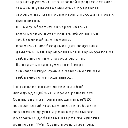
гарантирует%2C что игровой процесс остались
свежим и увлекательным%2C предлагая
игрокам изучать новые игры а находить новых
фаворитов.
Вы могу обратиться через чат%2C
электронную почту или телефон за той
необходимой вам помощи.
Время%2C необходимое для получения
денег%2C или варьироваться в варьируется от
выбранного ним способа оплаты.
Выводить надо суммы от 1 евро
эквивалентную сумма в зависимости ото
выбранного метода вывод.
Но самолет может летим в любой
неподходящий%2C и время решаю все.
Социальный затрагивающий игры%2C
позволяющий игрокам видеть победы и
поражения других и режиме реального
долгое%2C добавляет азарта же чувства
общности. 1Win Casino предлагает ряд