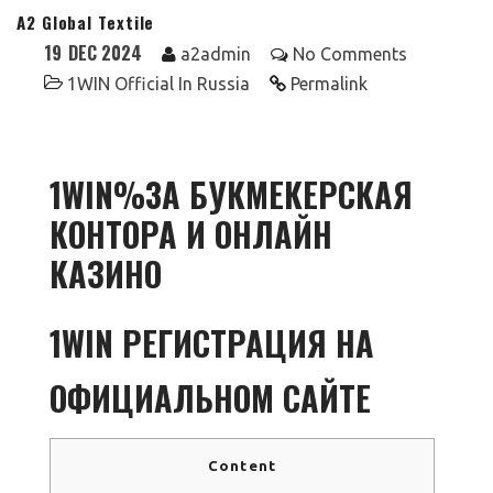
A2 Global Textile
19
DEC 2024
a2admin
No Comments
1WIN Official In Russia
Permalink
1WIN%3A БУКМЕКЕРСКАЯ
КОНТОРА И ОНЛАЙН
КАЗИНО
1WIN РЕГИСТРАЦИЯ НА
ОФИЦИАЛЬНОМ САЙТЕ
Content