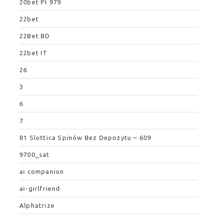
20bet Pl 979
22bet
22Bet BD
22bet IT
26
3
6
7
81 Slottica Spinów Bez Depozytu – 609
9700_sat
ai companion
ai-girlfriend
Alphatrize