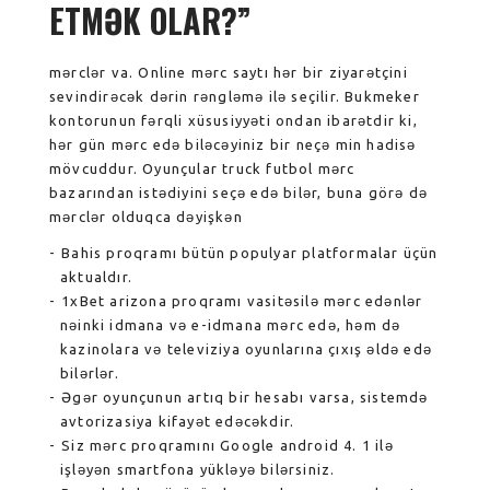
ETMƏK OLAR?”
mərclər va. Online mərc saytı hər bir ziyarətçini
sevindirəcək dərin rəngləmə ilə seçilir. Bukmeker
kontorunun fərqli xüsusiyyəti ondan ibarətdir ki,
hər gün mərc edə biləcəyiniz bir neçə min hadisə
mövcuddur. Oyunçular truck futbol mərc
bazarından istədiyini seçə edə bilər, buna görə də
mərclər olduqca dəyişkən
Bahis proqramı bütün populyar platformalar üçün
aktualdır.
1xBet arizona proqramı vasitəsilə mərc edənlər
nəinki idmana və e-idmana mərc edə, həm də
kazinolara və televiziya oyunlarına çıxış əldə edə
bilərlər.
Əgər oyunçunun artıq bir hesabı varsa, sistemdə
avtorizasiya kifayət edəcəkdir.
Siz mərc proqramını Google android 4. 1 ilə
işləyən smartfona yükləyə bilərsiniz.