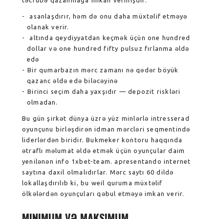
təcrübə qazanmağa imkan vermişdir.
asanlaşdırır, həm də onu daha müxtəlif etməyə
olanak verir.
altında qeydiyyatdan keçmək üçün one hundred
dollar və one hundred fifty ​​pulsuz fırlanma əldə
edə
Bir qumarbazın mərc zamanı nə qədər böyük
qazanc əldə edə biləcəyinə
Birinci seçim daha yaxşıdır — depozit riskləri
olmadan.
Bu gün şirkət dünya üzrə yüz minlərlə intresserad
oyunçunu birləşdirən idman mərcləri seqmentində
liderlərdən biridir. Bukmeker kontoru haqqında
ətraflı məlumat əldə etmək üçün oyunçular daim
yenilənən info 1xbet-team. apresentando internet
saytına daxil olmalıdırlar. Mərc saytı 60 dildə
lokallaşdırılıb ki, bu weil quruma müxtəlif
ölkələrdən oyunçuları qəbul etməyə imkan verir.
MINIMUM VƏ MAKSIMUM