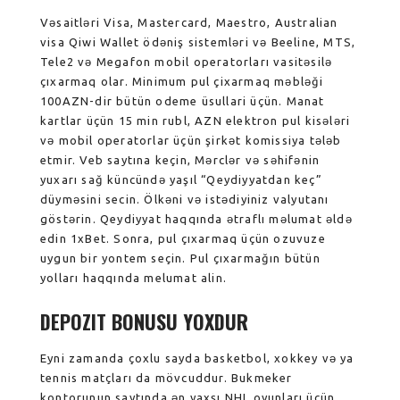
Vəsaitləri Visa, Mastercard, Maestro, Australian
visa Qiwi Wallet ödəniş sistemləri və Beeline, MTS,
Tele2 və Megafon mobil operatorları vasitəsilə
çıxarmaq olar. Minimum pul çixarmaq məbləği
100AZN-dir bütün odeme üsullari üçün. Manat
kartlar üçün 15 min rubl, AZN elektron pul kisələri
və mobil operatorlar üçün şirkət komissiya tələb
etmir. Veb saytına keçin, Mərclər və səhifənin
yuxarı sağ küncündə yaşıl “Qeydiyyatdan keç”
düyməsini secin. Ölkəni və istədiyiniz valyutanı
göstərin. Qeydiyyat haqqında ətraflı məlumat əldə
edin 1xBet. Sonra, pul çıxarmaq üçün ozuvuze
uygun bir yontem seçin. Pul çıxarmağın bütün
yolları haqqında melumat alin.
DEPOZIT BONUSU YOXDUR
Eyni zamanda çoxlu sayda basketbol, ​​xokkey və ya
tennis matçları da mövcuddur. Bukmeker
kontorunun saytında ən yaxşı NHL oyunları üçün