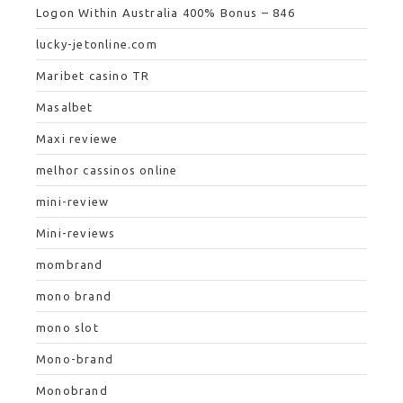
Logon Within Australia 400% Bonus – 846
lucky-jetonline.com
Maribet casino TR
Masalbet
Maxi reviewe
melhor cassinos online
mini-review
Mini-reviews
mombrand
mono brand
mono slot
Mono-brand
Monobrand