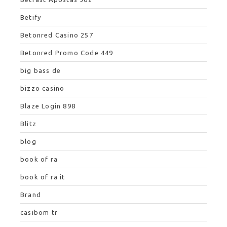
Betify
Betonred Casino 257
Betonred Promo Code 449
big bass de
bizzo casino
Blaze Login 898
Blitz
blog
book of ra
book of ra it
Brand
casibom tr