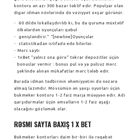
kontoru ən azı 300 bazar təklif edir. Populyar olan
digər idman növlərində də vəziyyət oxşar görünür.
60 dildə lokallaşdırılıb ki, bu da quruma müxtəlif
ölkələrdən oyunçuları qəbul
genişləndirir.” “[newline]Oyunçular
statistikadan istifadə edə bilərlər.
Mərc saytı
1xBet “yalnız ona görə” təkrar depozitlər üçün
bonuslar vermir : bonus pul və ya pulsuz mərc
şəklində alınan mükafatlar mərc tələb edir.
Burada idman tədbirinin əhəmiyyətini də nəzərə
almaq lazımdır. Mövsümün ən yaxşı oyunları üçün
bukmeker kontoru 1-2 faiz marja müəyyən edir. Adi
qarşıdurmalar üçün əmsalların 1-2 faiz aşağı
olacağını gözləmək olar.
RƏSMI SAYTA BAXIŞ 1 X BET
Bukmeker kontorları daim bir-biri ilə rəqabət