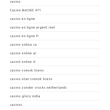
casino
Casino Bet365 471
casino en ligne
casino en ligne argent reel
casino en ligne fr
casino onlina ca
casino online ar
casinò online it
casino svensk licens
casino utan svensk licens
casino zonder crucks netherlands
casino-glory india
casinos