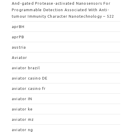
And-gated Protease-activated Nanosensors For
Programmable Detection Associated With Anti-
tumour Immunity Character Nanotechnology – 522
aprBH
aprPB
austria
Aviator
aviator brazil
aviator casino DE
aviator casino fr
aviator IN
aviator ke
aviator mz
aviator ng