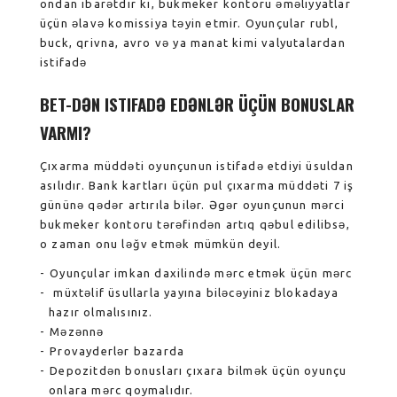
ondan ibarətdir ki, bukmeker kontoru əməliyyatlar
üçün əlavə komissiya təyin etmir. Oyunçular rubl,
buck, qrivna, avro və ya manat kimi valyutalardan
istifadə
BET-DƏN ISTIFADƏ EDƏNLƏR ÜÇÜN BONUSLAR
VARMI?
Çıxarma müddəti oyunçunun istifadə etdiyi üsuldan
asılıdır. Bank kartları üçün pul çıxarma müddəti 7 iş
gününə qədər artırıla bilər. Əgər oyunçunun mərci
bukmeker kontoru tərəfindən artıq qəbul edilibsə,
o zaman onu ləğv etmək mümkün deyil.
Oyunçular imkan daxilində mərc etmək üçün mərc
müxtəlif üsullarla yayına biləcəyiniz blokadaya
hazır olmalısınız.
Məzənnə
Provayderlər bazarda
Depozitdən bonusları çıxara bilmək üçün oyunçu
onlara mərc qoymalıdır.