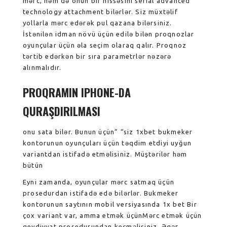
mərc, həm də onun bir hissəsini serial advanced
technology attachment bilərlər. Siz müxtəlif
yollarla mərc edərək pul qazana bilərsiniz.
İstənilən idman növü üçün edilə bilən proqnozlar
oyunçular üçün əla seçim olaraq qalır. Proqnoz
tərtib edərkən bir sıra parametrlər nəzərə
alınmalıdır.
PROQRAMIN IPHONE-DA
QURAŞDIRILMASI
onu sata bilər. Bunun üçün” “siz 1xbet bukmeker
kontorunun oyunçuları üçün təqdim etdiyi uyğun
variantdan istifadə etməlisiniz. Müştərilər həm
bütün
Eyni zamanda, oyunçular mərc satmaq üçün
prosedurdan istifadə edə bilərlər. Bukmeker
kontorunun saytının mobil versiyasında 1x bet Bir
çox variant var, amma etmək üçünMərc etmək üçün
qeydiyyat prosedurundan keçməlisiniz. Əgər