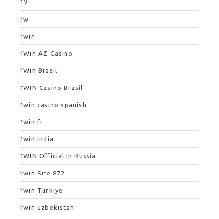
19
1w
1win
1Win AZ Casino
1Win Brasil
1WIN Casino Brasil
1win casino spanish
1win fr
1win India
1WIN Official In Russia
1win Site 872
1win Turkiye
1win uzbekistan