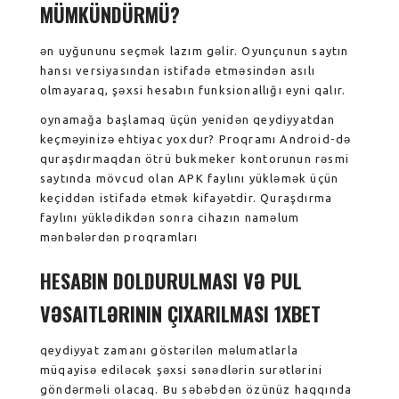
MÜMKÜNDÜRMÜ?
ən uyğununu seçmək lazım gəlir. Oyunçunun saytın
hansı versiyasından istifadə etməsindən asılı
olmayaraq, şəxsi hesabın funksionallığı eyni qalır.
oynamağa başlamaq üçün yenidən qeydiyyatdan
keçməyinizə ehtiyac yoxdur? Proqramı Android-də
quraşdırmaqdan ötrü bukmeker kontorunun rəsmi
saytında mövcud olan APK faylını yükləmək üçün
keçiddən istifadə etmək kifayətdir. Quraşdırma
faylını yüklədikdən sonra cihazın naməlum
mənbələrdən proqramları
HESABIN DOLDURULMASI VƏ PUL
VƏSAITLƏRININ ÇIXARILMASI 1XBET
qeydiyyat zamanı göstərilən məlumatlarla
müqayisə ediləcək şəxsi sənədlərin surətlərini
göndərməli olacaq. Bu səbəbdən özünüz haqqında