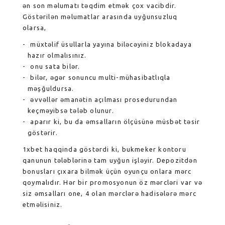
ən son məlumatı təqdim etmək çox vacibdir.
Göstərilən məlumatlar arasında uyğunsuzluq
olarsa,
müxtəlif üsullarla yayına biləcəyiniz blokadaya
hazır olmalısınız.
onu sata bilər.
bilər, əgər sonuncu multi-mühasibatlıqla
məşğuldursa.
əvvəllər əmanətin açılması prosedurundan
keçməyibsə tələb olunur.
aparır ki, bu da əmsalların ölçüsünə müsbət təsir
göstərir.
1xbet haqqinda göstərdi ki, bukmeker kontoru
qanunun tələblərinə tam uyğun işləyir. Depozitdən
bonusları çıxara bilmək üçün oyunçu onlara mərc
qoymalıdır. Hər bir promosyonun öz mərcləri var və
siz əmsalları one, 4 olan mərclərə hadisələrə mərc
etməlisiniz.