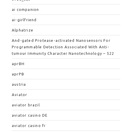
ai companion
ai-girlfriend
Alphatrize
And-gated Protease-activated Nanosensors For
Programmable Detection Associated With Anti-
tumour Immunity Character Nanotechnology – 522
aprBH
aprPB
austria
Aviator
aviator brazil
aviator casino DE
aviator casino fr