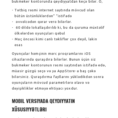
bukmeker kontorunda qeydiyyatdan keçə bilər. O,
Tətbiq rəsmi internet saytında mövcud olan
bütün üstünlüklərdən” “istifadə
əvvəlcədən qərar verə bilərlər.
60 dildə lokallaşdırılıb ki, bu da quruma müxtəlif
ölkələrdən oyunçuları qəbul
Maç öncəsi kimi canlı təkliflər çox deyil, lakin
əsas
Oyunçular həmçinin mərc proqramlarını iOS
cihazlarında quraşdıra bilərlər. Bunun üçün siz
bukmeker kontorunun rəsmi saytından istifadə edə,
müasir güzgü seçə və ya AppStore-a baş çəkə
bilərsiniz. Quraşdırma fayllarını yüklədikdən sonra
oyunçuların mövcud parametrlərə əlavə və
dəyişikliklər etməyə ehtiyacı yoxdur.
MOBIL VERSIYADA QEYDIYYATIN
XÜSUSIYYƏTLƏRI