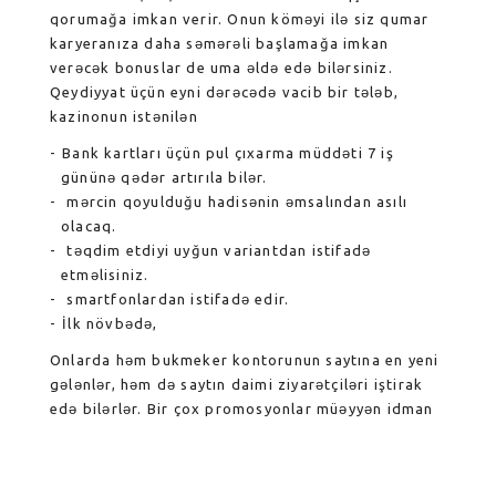
qorumağa imkan verir. Onun köməyi ilə siz qumar
karyeranıza daha səmərəli başlamağa imkan
verəcək bonuslar de uma əldə edə bilərsiniz.
Qeydiyyat üçün eyni dərəcədə vacib bir tələb,
kazinonun istənilən
Bank kartları üçün pul çıxarma müddəti 7 iş
gününə qədər artırıla bilər.
mərcin qoyulduğu hadisənin əmsalından asılı
olacaq.
təqdim etdiyi uyğun variantdan istifadə
etməlisiniz.
smartfonlardan istifadə edir.
İlk növbədə,
Onlarda həm bukmeker kontorunun saytına en yeni
gələnlər, həm də saytın daimi ziyarətçiləri iştirak
edə bilərlər. Bir çox promosyonlar müəyyən idman