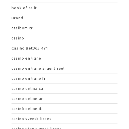
book of ra it
Brand
casibom tr
casino
Casino Bet365 471
casino en ligne
casino en ligne argent reel
casino en ligne fr
casino onlina ca
casino online ar
casinò online it
casino svensk licens
casino utan svensk licens