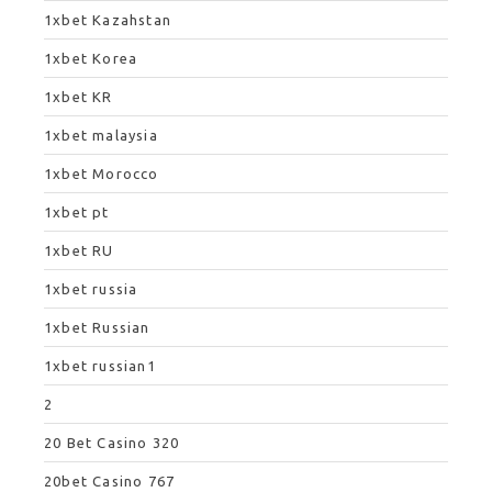
1xbet Kazahstan
1xbet Korea
1xbet KR
1xbet malaysia
1xbet Morocco
1xbet pt
1xbet RU
1xbet russia
1xbet Russian
1xbet russian1
2
20 Bet Casino 320
20bet Casino 767