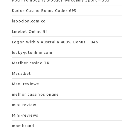
Kod Promocyjny Slottica Wirtualny Sport – 553
Kudos Casino Bonus Codes 695
laopcion.com.co
Linebet Online 94
Logon Within Australia 400% Bonus – 846
lucky-jetonline.com
Maribet casino TR
Masalbet
Maxi reviewe
melhor cassinos online
mini-review
Mini-reviews
mombrand