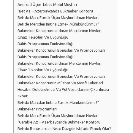
Android Üçün 1xbet Mobil Müştəri
“Bet Az – Azərbaycanda Bukmeker Kontoru
Bet-də Mərc Etmək Üçün Məşhur Idman Növləri
Bet-də Mərcdən Imtina Etmək Mümkündürmü?”
Bukmeker Kontorunda Idman Mərclərinin Növləri
Cihaz Tələbləri Və Uyğunluğu
Bahis Proqramının Funksionallığı
Bukmeker Kontorunun Bonusları Və Promosyonları
Bahis Proqramının Funksionallığı
Bukmeker Kontorunda Idman Mərclərinin Növləri
Cihaz Tələbləri Və Uyğunluğu
Bukmeker Kontorunun Bonusları Və Promosyonları
Bukmeker Kontorunun Müsbət Və Mənfi Cəhətləri
Hesabın Doldurulması Və Pul Vəsaitlərinin Çıxarılması
1xbet
Bet-də Mərcdən Imtina Etmək Mümkündürmü?”
Bukmeker Proqramları
Bet-də Mərc Etmək Üçün Məşhur Idman Növləri
“Gamble Az – Azərbaycanda Bukmeker Kontoru
Bet-də Bonuslardan Necə Düzgün Istifadə Etmək Olar?