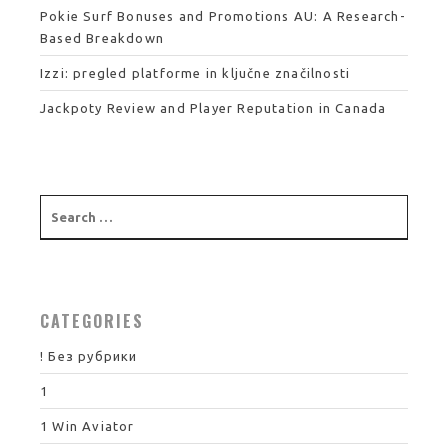
Pokie Surf Bonuses and Promotions AU: A Research-
Based Breakdown
Izzi: pregled platforme in ključne značilnosti
Jackpoty Review and Player Reputation in Canada
CATEGORIES
! Без рубрики
1
1 Win Aviator