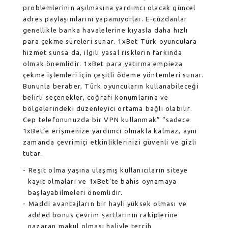
problemlerinin aşılmasına yardımcı olacak güncel
adres paylaşımlarını yapamıyorlar. E-cüzdanlar
genellikle banka havalelerine kıyasla daha hızlı
para çekme süreleri sunar. 1xBet Türk oyunculara
hizmet sunsa da, ilgili yasal risklerin farkında
olmak önemlidir. 1xBet para yatırma empieza
çekme işlemleri için çeşitli ödeme yöntemleri sunar.
Bununla beraber, Türk oyuncuların kullanabileceği
belirli seçenekler, coğrafi konumlarına ve
bölgelerindeki düzenleyici ortama bağlı olabilir.
Cep telefonunuzda bir VPN kullanmak” “sadece
1xBet’e erişmenize yardımcı olmakla kalmaz, aynı
zamanda çevrimiçi etkinliklerinizi güvenli ve gizli
tutar.
Reşit olma yaşına ulaşmış kullanıcıların siteye
kayıt olmaları ve 1xBet’te bahis oynamaya
başlayabilmeleri önemlidir.
Maddi avantajların bir hayli yüksek olması ve
added bonus çevrim şartlarının rakiplerine
nazaran makul olması haliyle tercih