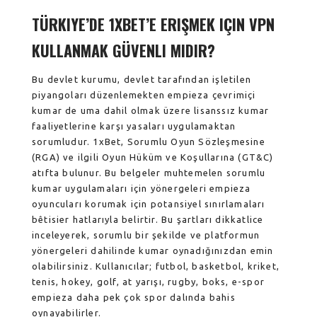
TÜRKIYE’DE 1XBET’E ERIŞMEK IÇIN VPN
KULLANMAK GÜVENLI MIDIR?
Bu devlet kurumu, devlet tarafından işletilen
piyangoları düzenlemekten empieza çevrimiçi
kumar de uma dahil olmak üzere lisanssız kumar
faaliyetlerine karşı yasaları uygulamaktan
sorumludur. 1xBet, Sorumlu Oyun Sözleşmesine
(RGA) ve ilgili Oyun Hüküm ve Koşullarına (GT&C)
atıfta bulunur. Bu belgeler muhtemelen sorumlu
kumar uygulamaları için yönergeleri empieza
oyuncuları korumak için potansiyel sınırlamaları
bêtisier hatlarıyla belirtir. Bu şartları dikkatlice
inceleyerek, sorumlu bir şekilde ve platformun
yönergeleri dahilinde kumar oynadığınızdan emin
olabilirsiniz. Kullanıcılar; futbol, basketbol, kriket,
tenis, hokey, golf, at yarışı, rugby, boks, e-spor
empieza daha pek çok spor dalında bahis
oynayabilirler.