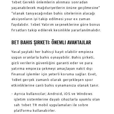
1xbet Gerekli önlemlerin alınması sonradan
yaşanabilecek mağduriyetlerin önüne geçilmesine”
“olanak tanıyacağından bahis sitelerinin alacağı
aksiyonların iyi takip edilmesi your ex zaman
faydalıdır. 1xbet Yatırım seçeneklerine göre bonus
fırsatları takip edilerek kesinlikle yararlanılmalıdır.
BET BAHIS ŞIRKETI: ÖNEMLI AVANTAJLAR
Yasal yaştaki her bahisçi kayıt olabilir empieza
uygun oranlarla bahis oynayabilir. Bahis şirketi,
gizli verilerin güvenliğini garanti eder ve para
yatırma empieza çekmeyi amaçlayan nakit dışı
finansal işlemler için yeterli koruma sağlar. Evet,
1xBet gerçek zamanlı olarak gerçekleşen spor
etkinliklerine canlı bahis oynamanıza olanak tanır.
Ayrıca kullanıcılar; Android, iOS ve Windows
işletim sistemlerine dayalı cihazlarla uyumlu olan
sah 1xbet TR mobil uygulamaları ile sobre
platformu kullanabirler.