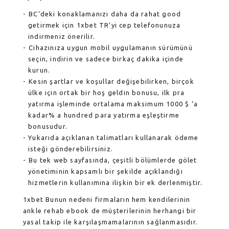
BC’deki konaklamanızı daha da rahat good
getirmek için 1xbet TR’yi cep telefonunuza
indirmeniz önerilir.
Cihazınıza uygun mobil uygulamanın sürümünü
seçin, indirin ve sadece birkaç dakika içinde
kurun.
Kesin şartlar ve koşullar değişebilirken, birçok
ülke için ortak bir hoş geldin bonusu, ilk pra
yatırma işleminde ortalama maksimum 1000 $ ‘a
kadar% a hundred para yatırma eşleştirme
bonusudur.
Yukarıda açıklanan talimatları kullanarak ödeme
isteği gönderebilirsiniz.
Bu tek web sayfasında, çeşitli bölümlerde gölet
yönetiminin kapsamlı bir şekilde açıklandığı
hizmetlerin kullanımına ilişkin bir ek derlenmiştir.
1xbet Bunun nedeni firmaların hem kendilerinin
ankle rehab ebook de müşterilerinin herhangi bir
yasal takip ile karşılaşmamalarının sağlanmasıdır.