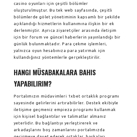
casino oyunları için çeşitli bölümler
oluşturulmuştur. Bu tek web sayfasında, çeşitli
bölümlerde gölet yönetiminin kapsamlı bir şekilde
açıklandığı hizmetlerin kullanımına ilişkin bir ek
derlenmiştir. Ayrıca ziyaretçiler arasında iletişim
için bir forum ve güncel haberlerin yayınlandığı bir
günlük bulunmaktadır. Para çekme işlemleri,
yalnızca oyun hesabınıza para yatırmak için
kullandığınız yöntemlerle gerçekleştirilir.
HANGI MÜSABAKALARA BAHIS
YAPABILIRIM?
Portalımızın müdavimleri 1xbet ortaklık programı
sayesinde gelirlerini artırabilirler. Destek ekibiyle
iletişime geçmeniz empieza programı kullanmak
için kişisel bağlantılar ve talimatlar almanız
yeterlidir. Bu bağlantıyı yerleştirerek ve
arkadaşlarını boş zamanlarını portalımızda
geçirmeye davet ederek ortaklar, başkaları