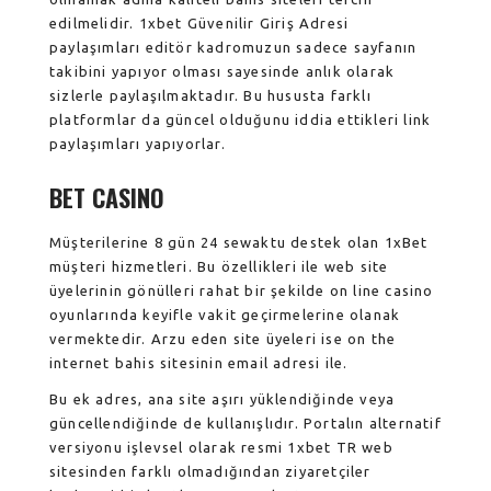
edilmelidir. 1xbet Güvenilir Giriş Adresi
paylaşımları editör kadromuzun sadece sayfanın
takibini yapıyor olması sayesinde anlık olarak
sizlerle paylaşılmaktadır. Bu hususta farklı
platformlar da güncel olduğunu iddia ettikleri link
paylaşımları yapıyorlar.
BET CASINO
Müşterilerine 8 gün 24 sewaktu destek olan 1xBet
müşteri hizmetleri. Bu özellikleri ile web site
üyelerinin gönülleri rahat bir şekilde on line casino
oyunlarında keyifle vakit geçirmelerine olanak
vermektedir. Arzu eden site üyeleri ise on the
internet bahis sitesinin email adresi ile.
Bu ek adres, ana site aşırı yüklendiğinde veya
güncellendiğinde de kullanışlıdır. Portalın alternatif
versiyonu işlevsel olarak resmi 1xbet TR web
sitesinden farklı olmadığından ziyaretçiler