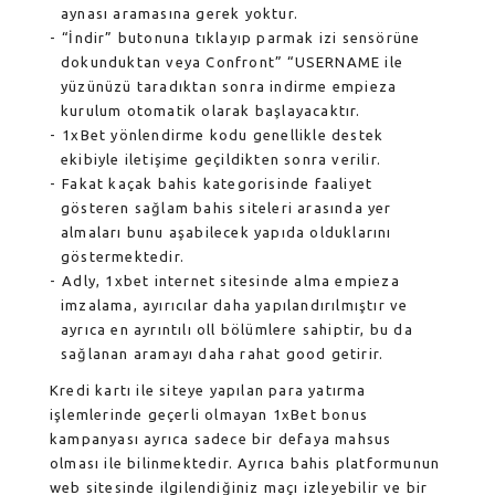
aynası aramasına gerek yoktur.
“İndir” butonuna tıklayıp parmak izi sensörüne
dokunduktan veya Confront” “USERNAME ile
yüzünüzü taradıktan sonra indirme empieza
kurulum otomatik olarak başlayacaktır.
1xBet yönlendirme kodu genellikle destek
ekibiyle iletişime geçildikten sonra verilir.
Fakat kaçak bahis kategorisinde faaliyet
gösteren sağlam bahis siteleri arasında yer
almaları bunu aşabilecek yapıda olduklarını
göstermektedir.
Adly, 1xbet internet sitesinde alma empieza
imzalama, ayırıcılar daha yapılandırılmıştır ve
ayrıca en ayrıntılı oll bölümlere sahiptir, bu da
sağlanan aramayı daha rahat good getirir.
Kredi kartı ile siteye yapılan para yatırma
işlemlerinde geçerli olmayan 1xBet bonus
kampanyası ayrıca sadece bir defaya mahsus
olması ile bilinmektedir. Ayrıca bahis platformunun
web sitesinde ilgilendiğiniz maçı izleyebilir ve bir