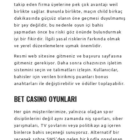
takip eden firma üyelerine pek çok avantajı weil
birlikte sağlar. Bununla birlikte, maçın child birkaç
dakikasında güçsüz olanın öne geçmesi duyulmamış
bir şey değildir, bu nedenle oyun içi bahis
yapmadan önce bu riski göz önünde bulundurmak
iyi bir fikirdir. İlgili yasal risklerin farkında olmak
ve yerel düzenlemelere uymak önemlidir.
Resmi web sitesine gitmeniz ve başvuru sayfasına
gitmeniz gerekiyor. Daha sonra cihazınızın işletim
sistemini seçin ve talimatları izleyin. Kullanıcılar,
bahisler için verilen birikmiş puanları bonus
anahtarları ile değiştirebilir ve ödüller toplayabilir.
BET CASINO OYUNLARI
Her gün müşterilerimize, yalnızca olağan spor
disiplinlerini değil aynı zamanda niş sporları, siber
yarışmaları, TV şovlarını veya politikayı ag içeren
binlerce bahis seçeneği sunuyoruz. Alternatif bir
seçenek sobre SMS’den gelen bir kodla onaylanan