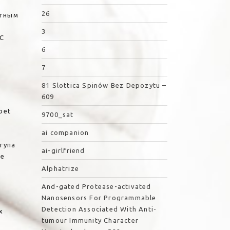
26
ятным
3
2C
6
7
81 Slottica Spinów Bez Depozytu –
609
bet
9700_sat
ai companion
тупа
ai-girlfriend
ие
Alphatrize
And-gated Protease-activated
Nanosensors For Programmable
Detection Associated With Anti-
х
tumour Immunity Character