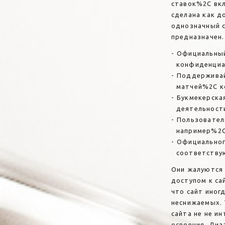
ставок%2C вкл
сделана как д
однозначный с
предназначен.
Официальный 
конфиденциа
Поддерживай
матчей%2C к
Букмекерска
деятельност
Пользовател
например%2C
Официальног
соответству
Они жалуются 
доступом к с
что сайт иног
неснижаемых.
сайта не не и
освоения. Диз