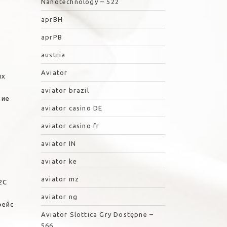
Nanotechnology – 522
aprBH
aprPB
austria
Aviator
ых
aviator brazil
ние
aviator casino DE
aviator casino fr
aviator IN
aviator ke
aviator mz
2C
aviator ng
фейс
Aviator Slottica Gry Dostępne –
566