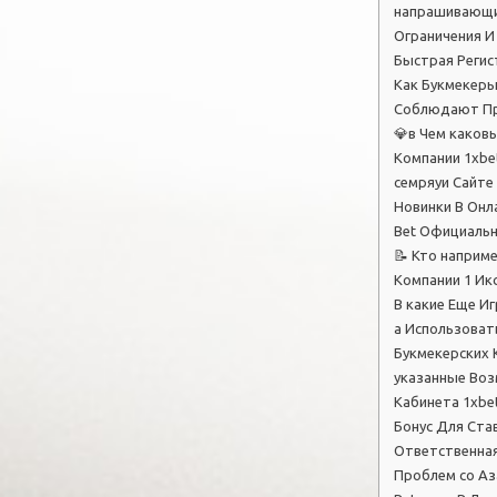
напрашивающи
Ограничения И
Быстрая Регис
Как Букмекер
Соблюдают Пр
💎в Чем каков
Компании 1xb
семряуи Сайте
Новинки В Онл
Bet Официаль
📝 Кто наприм
Компании 1 Ик
В какие Еще И
а Использова
Букмекерских 
указанные Воз
Кабинета 1xbe
Бонус Для Ста
Ответственна
Проблем со А