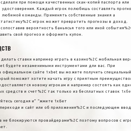
сделали при помощи качественных скан-копий паспорта или
 удостоверения. Каждый игрок полюбишь составлять прогн
о любимой команды. Применять собственные знания а
татистику%2C игрок может превратить прогнозы в доход.
сопоставив вероятность баньясья того или иной события%2
тавить свой прогноз и оформить купон.
ДСТВ
 делать ставки например играть в казино%2C мобильная вер
et будете незаменимыми инструментами дли вас. При
а официальном сайте 1xbet вы можете получить специальны
рый поможет хотите начать игру с приятным преимущество
едоставляется новому игрокам и например состоять как одн
х средств и счет%2C так только из бесплатных ставок
1хб
йтесь сегодня и” “жмите 1хБет
в переходе и сайт или об приложения%2C и последующем вво
са не блокируются провайдерами%2C поэтому вопросов с игр
ает.