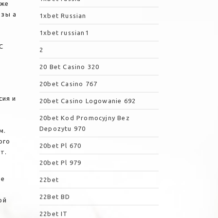
 же
озы а
1xbet Russian
1xbet russian1
C
2
20 Bet Casino 320
20bet Casino 767
сия и
20bet Casino Logowanie 692
20bet Kod Promocyjny Bez
й
Depozytu 970
м.
ого
20bet Pl 670
ет
.
20bet Pl 979
де
22bet
22Bet BD
ой
22bet IT