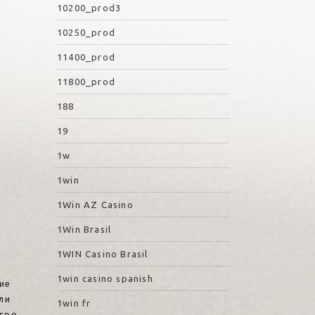
10200_prod3
10250_prod
11400_prod
11800_prod
188
19
1w
1win
1Win AZ Casino
1Win Brasil
1WIN Casino Brasil
1win casino spanish
ие
ли
1win fr
тро