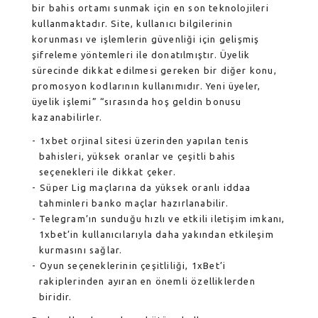
bir bahis ortamı sunmak için en son teknolojileri
kullanmaktadır. Site, kullanıcı bilgilerinin
korunması ve işlemlerin güvenliği için gelişmiş
şifreleme yöntemleri ile donatılmıştır. Üyelik
sürecinde dikkat edilmesi gereken bir diğer konu,
promosyon kodlarının kullanımıdır. Yeni üyeler,
üyelik işlemi” “sırasında hoş geldin bonusu
kazanabilirler.
1xbet orjinal sitesi üzerinden yapılan tenis
bahisleri, yüksek oranlar ve çeşitli bahis
seçenekleri ile dikkat çeker.
Süper Lig maçlarına da yüksek oranlı iddaa
tahminleri banko maçlar hazırlanabilir.
Telegram’ın sunduğu hızlı ve etkili iletişim imkanı,
1xbet’in kullanıcılarıyla daha yakından etkileşim
kurmasını sağlar.
Oyun seçeneklerinin çeşitliliği, 1xBet’i
rakiplerinden ayıran en önemli özelliklerden
biridir.