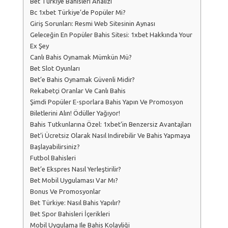
Bet Türkiye Bahisleri Analizi
Bc 1xbet Türkiye’de Popüler Mi?
Giriş Sorunları: Resmi Web Sitesinin Aynası
Geleceğin En Popüler Bahis Sitesi: 1xbet Hakkında Your
Ex Şey
Canlı Bahis Oynamak Mümkün Mü?
Bet Slot Oyunları
Bet’e Bahis Oynamak Güvenli Midir?
Rekabetçi Oranlar Ve Canlı Bahis
Şimdi Popüler E-sporlara Bahis Yapın Ve Promosyon
Biletlerini Alın! Ödüller Yağıyor!
Bahis Tutkunlarına Özel: 1xbet’in Benzersiz Avantajları
Bet’i Ücretsiz Olarak Nasıl Indirebilir Ve Bahis Yapmaya
Başlayabilirsiniz?
Futbol Bahisleri
Bet’e Ekspres Nasıl Yerleştirilir?
Bet Mobil Uygulaması Var Mı?
Bonus Ve Promosyonlar
Bet Türkiye: Nasıl Bahis Yapılır?
Bet Spor Bahisleri İçerikleri
Mobil Uygulama Ile Bahis Kolayliği