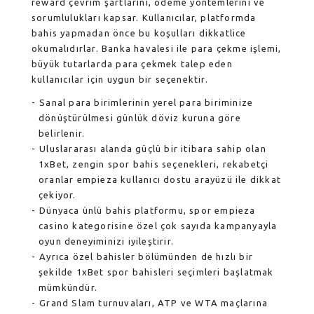
reward çevrim şartlarını, ödeme yöntemlerini ve
sorumlulukları kapsar. Kullanıcılar, platformda
bahis yapmadan önce bu koşulları dikkatlice
okumalıdırlar. Banka havalesi ile para çekme işlemi,
büyük tutarlarda para çekmek talep eden
kullanıcılar için uygun bir seçenektir.
Sanal para birimlerinin yerel para biriminize
dönüştürülmesi günlük döviz kuruna göre
belirlenir.
Uluslararası alanda güçlü bir itibara sahip olan
1xBet, zengin spor bahis seçenekleri, rekabetçi
oranlar empieza kullanıcı dostu arayüzü ile dikkat
çekiyor.
Dünyaca ünlü bahis platformu, spor empieza
casino kategorisine özel çok sayıda kampanyayla
oyun deneyiminizi iyileştirir.
Ayrıca özel bahisler bölümünden de hızlı bir
şekilde 1xBet spor bahisleri seçimleri başlatmak
mümkündür.
Grand Slam turnuvaları, ATP ve WTA maçlarına