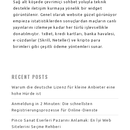
Sağ alt köşede çevrimiçi sohbet yoluyla teknik
destekle iletişim kurmaya yönelik bir widget
görüntülenir. Genel olarak website güzel görünüyor
empieza istatistiklerden sonuçlardan maçların canlı
yayınlarını izlemeye kadar her türlü işlevsellikle
donatılmıştır. 1xBet, kredi kartları, banka havalesi,
e-cüzdanlar (Skrill, Neteller) ve kripto para
birimleri gibi çeşitli ödeme yöntemleri sunar.
RECENT POSTS
Warum die deutsche Lizenz für kleine Anbieter eine
hohe Hürde ist
Anmeldung in 2 Minuten: Die schnellsten
Registrierungsprozesse für Online-Dienste
Pinco Sanat Eserleri Pazarını Anlamak: En İyi Web
Sitelerini Seçme Rehberi