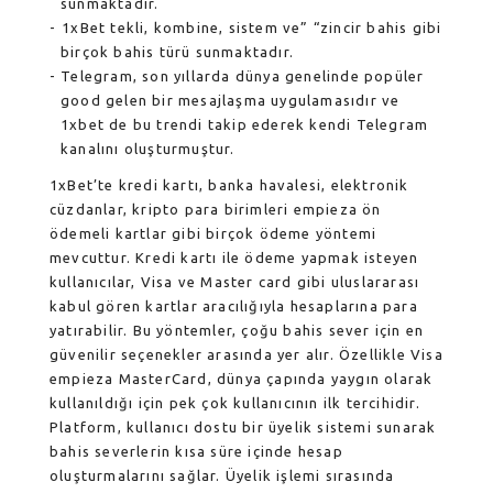
sunmaktadır.
1xBet tekli, kombine, sistem ve” “zincir bahis gibi
birçok bahis türü sunmaktadır.
Telegram, son yıllarda dünya genelinde popüler
good gelen bir mesajlaşma uygulamasıdır ve
1xbet de bu trendi takip ederek kendi Telegram
kanalını oluşturmuştur.
1xBet’te kredi kartı, banka havalesi, elektronik
cüzdanlar, kripto para birimleri empieza ön
ödemeli kartlar gibi birçok ödeme yöntemi
mevcuttur. Kredi kartı ile ödeme yapmak isteyen
kullanıcılar, Visa ve Master card gibi uluslararası
kabul gören kartlar aracılığıyla hesaplarına para
yatırabilir. Bu yöntemler, çoğu bahis sever için en
güvenilir seçenekler arasında yer alır. Özellikle Visa
empieza MasterCard, dünya çapında yaygın olarak
kullanıldığı için pek çok kullanıcının ilk tercihidir.
Platform, kullanıcı dostu bir üyelik sistemi sunarak
bahis severlerin kısa süre içinde hesap
oluşturmalarını sağlar. Üyelik işlemi sırasında