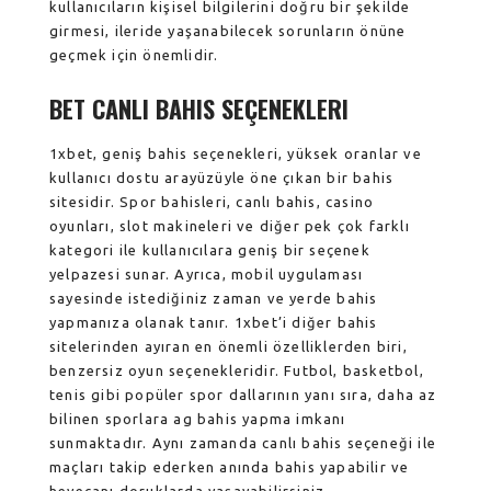
kullanıcıların kişisel bilgilerini doğru bir şekilde
girmesi, ileride yaşanabilecek sorunların önüne
geçmek için önemlidir.
BET CANLI BAHIS SEÇENEKLERI
1xbet, geniş bahis seçenekleri, yüksek oranlar ve
kullanıcı dostu arayüzüyle öne çıkan bir bahis
sitesidir. Spor bahisleri, canlı bahis, casino
oyunları, slot makineleri ve diğer pek çok farklı
kategori ile kullanıcılara geniş bir seçenek
yelpazesi sunar. Ayrıca, mobil uygulaması
sayesinde istediğiniz zaman ve yerde bahis
yapmanıza olanak tanır. 1xbet’i diğer bahis
sitelerinden ayıran en önemli özelliklerden biri,
benzersiz oyun seçenekleridir. Futbol, basketbol,
tenis gibi popüler spor dallarının yanı sıra, daha az
bilinen sporlara ag bahis yapma imkanı
sunmaktadır. Aynı zamanda canlı bahis seçeneği ile
maçları takip ederken anında bahis yapabilir ve