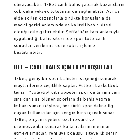
olmayacaktır. 1xBet canli bahis yaparak kazançların
çok daha yüksek tutulması da sağlanabilir. Ayrıca
elde edilen kazançlarla birlikte bonuslarla da
maddi getiri anlamında en kaliteli bahis sitesi
olduğu dile getirilebilir. Şeffaflığın tam anlamıyla
uygulandığı bahis sitesinde spor toto canlı
sonuçlar verilerine göre sobre işlemler
başlatılabilir.
BET – CANLI BAHIS IÇIN EN IYI KOŞULLAR
1xbet, geniş bir spor bahisleri seçeneği sunarak
müşterilerine çeşitlilik sağlar. Futbol, basketbol,
tenis,” “voleybol gibi popüler spor dallarının yanı
sıra daha az bilinen sporlara da bahis yapma
imkanı sunar. Böylece, her türlü spor dalına ilgi
duyan kullanıcılar için zengin bir seçenek sunar.
1xBet, en yeni üyelere özel reward ve
promosyonlar sunarak kullanıcılarını memnun
etmeyi amaçlar. Yeni üye bonusu, siteye ilk sefer