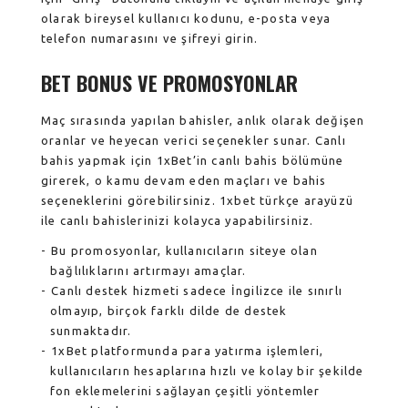
olarak bireysel kullanıcı kodunu, e-posta veya
telefon numarasını ve şifreyi girin.
BET BONUS VE PROMOSYONLAR
Maç sırasında yapılan bahisler, anlık olarak değişen
oranlar ve heyecan verici seçenekler sunar. Canlı
bahis yapmak için 1xBet’in canlı bahis bölümüne
girerek, o kamu devam eden maçları ve bahis
seçeneklerini görebilirsiniz. 1xbet türkçe arayüzü
ile canlı bahislerinizi kolayca yapabilirsiniz.
Bu promosyonlar, kullanıcıların siteye olan
bağlılıklarını artırmayı amaçlar.
Canlı destek hizmeti sadece İngilizce ile sınırlı
olmayıp, birçok farklı dilde de destek
sunmaktadır.
1xBet platformunda para yatırma işlemleri,
kullanıcıların hesaplarına hızlı ve kolay bir şekilde
fon eklemelerini sağlayan çeşitli yöntemler