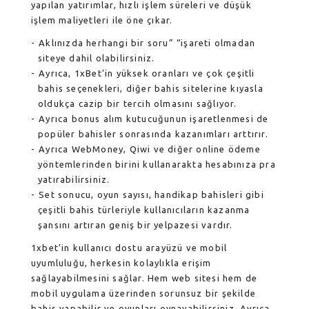
yapılan yatırımlar, hızlı işlem süreleri ve düşük
işlem maliyetleri ile öne çıkar.
Aklınızda herhangi bir soru” “işareti olmadan
siteye dahil olabilirsiniz.
Ayrıca, 1xBet’in yüksek oranları ve çok çeşitli
bahis seçenekleri, diğer bahis sitelerine kıyasla
oldukça cazip bir tercih olmasını sağlıyor.
Ayrıca bonus alım kutucuğunun işaretlenmesi de
popüler bahisler sonrasında kazanımları arttırır.
Ayrıca WebMoney, Qiwi ve diğer online ödeme
yöntemlerinden birini kullanarakta hesabınıza pra
yatırabilirsiniz.
Set sonucu, oyun sayısı, handikap bahisleri gibi
çeşitli bahis türleriyle kullanıcıların kazanma
şansını artıran geniş bir yelpazesi vardır.
1xbet’in kullanıcı dostu arayüzü ve mobil
uyumluluğu, herkesin kolaylıkla erişim
sağlayabilmesini sağlar. Hem web sitesi hem de
mobil uygulama üzerinden sorunsuz bir şekilde
bahis yapabilir ve oyunları oynayabilirsiniz. Ayrıca,