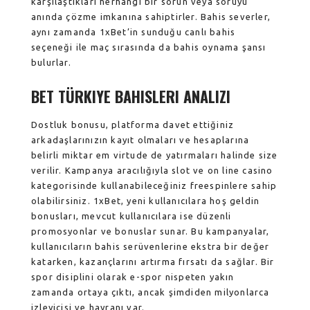
karşılaştıkları herhangi bir sorun veya soruyu
anında çözme imkanına sahiptirler. Bahis severler,
aynı zamanda 1xBet’in sunduğu canlı bahis
seçeneği ile maç sırasında da bahis oynama şansı
bulurlar.
BET TÜRKIYE BAHISLERI ANALIZI
Dostluk bonusu, platforma davet ettiğiniz
arkadaşlarınızın kayıt olmaları ve hesaplarına
belirli miktar em virtude de yatırmaları halinde size
verilir. Kampanya aracılığıyla slot ve on line casino
kategorisinde kullanabileceğiniz freespinlere sahip
olabilirsiniz. 1xBet, yeni kullanıcılara hoş geldin
bonusları, mevcut kullanıcılara ise düzenli
promosyonlar ve bonuslar sunar. Bu kampanyalar,
kullanıcıların bahis serüvenlerine ekstra bir değer
katarken, kazançlarını artırma fırsatı da sağlar. Bir
spor disiplini olarak e-spor nispeten yakın
zamanda ortaya çıktı, ancak şimdiden milyonlarca
izleyicisi ve hayranı var.