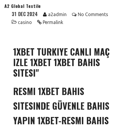
A2 Global Textile
31
DEC 2024
a2admin
No Comments
casino
Permalink
1XBET TURKIYE CANLI MAÇ
IZLE 1XBET 1XBET BAHIS
SITESI"
RESMI 1XBET BAHIS
SITESINDE GÜVENLE BAHIS
YAPIN 1XBET-RESMI BAHIS