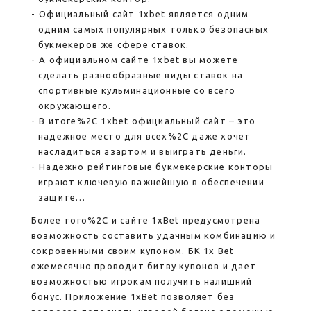
Официальный сайт 1xbet является одним
одним самых популярных только безопасных
букмекеров же сфере ставок.
А официальном сайте 1xbet вы можете
сделать разнообразные виды ставок на
спортивные кульминационные со всего
окружающего.
В итоге%2C 1xbet официальный сайт – это
надежное место для всех%2C даже хочет
насладиться азартом и выиграть деньги.
Надежно рейтинговые букмекерские конторы
играют ключевую важнейшую в обеспечении
защите…
Более того%2C и сайте 1xBet предусмотрена
возможность составить удачным комбинацию и
сокровенными своим купоном. БК 1x Bet
ежемесячно проводит битву купонов и дает
возможностью игрокам получить налишний
бонус. Приложение 1xBet позволяет без