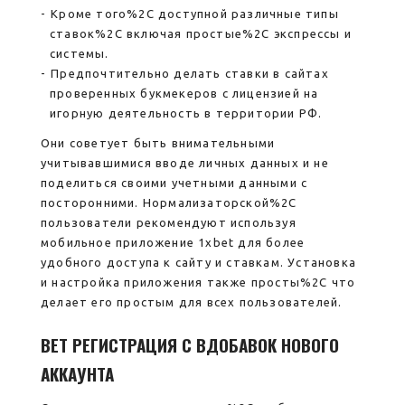
Кроме того%2C доступной различные типы
ставок%2C включая простые%2C экспрессы и
системы.
Предпочтительно делать ставки в сайтах
проверенных букмекеров с лицензией на
игорную деятельность в территории РФ.
Они советует быть внимательными
учитывавшимися вводе личных данных и не
поделиться своими учетными данными с
посторонними. Нормализаторской%2C
пользователи рекомендуют используя
мобильное приложение 1xbet для более
удобного доступа к сайту и ставкам. Установка
и настройка приложения также просты%2C что
делает его простым для всех пользователей.
BET РЕГИСТРАЦИЯ С ВДОБАВОК НОВОГО
АККАУНТА