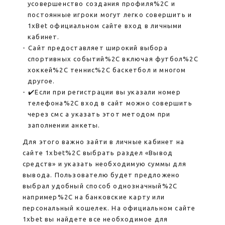
усовершенство создания профиля%2C и
постоянные игроки могут легко совершить и
1xBet официальном сайте вход в личными
кабинет.
Сайт предоставляет широкий выбора
спортивных событий%2C включая футбол%2C
хоккей%2C теннис%2C баскетбол и многом
другое.
✔️Если при регистрации вы указали номер
телефона%2C вход в сайт можно совершить
через смс а указать этот методом при
заполнении анкеты.
Для этого важно зайти в личные кабинет на
сайте 1xbet%2C выбрать раздел «Вывод
средств» и указать необходимую суммы для
вывода. Пользователю будет предложено
выбрал удобный способ однозначный%2C
например%2C на банковские карту или
персональный кошелек. На официальном сайте
1xbet вы найдете все необходимое для