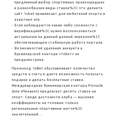
предлинный выбор спортивных произошедших
и разнообразие виды ставок%2C что делаете
сайт 1xbet привлекает для любителей спорта и
азартных игр.
Если наблюдаются какие-либо сложности с
верификацией%2C нужно воспользоваться
актуальным на данный данный зеркалом%2C
обеспечивающем стабильную работу портала.
Возможностей удаления аккаунта а
букмекерской конторе «1хБет» не
предусмотрена.
Промокод 1xBet обуславливает количество
средств а счету и даете возможность получать
подарки и делать бесплатные ставки.
Международная букмекерская контора Pinnacle
(или «Пинакл») предлагает десять ставок на
спорт. Среди достоинств клуба ― высокие
коэффициенты на топовые только
региональные спортивные матчи%2C
значительный…