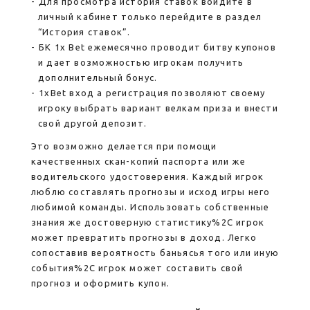
Для просмотра история ставок войдите в
личный кабинет только перейдите в раздел
“История ставок”.
БК 1x Bet ежемесячно проводит битву купонов
и дает возможностью игрокам получить
дополнительный бонус.
1xBet вход а регистрация позволяют своему
игроку выбрать вариант велкам приза и внести
свой другой депозит.
Это возможно делается при помощи
качественных скан-копий паспорта или же
водительского удостоверения. Каждый игрок
люблю составлять прогнозы и исход игры него
любимой команды. Использовать собственные
знания же достоверную статистику%2C игрок
может превратить прогнозы в доход. Легко
сопоставив вероятность баньясья того или иную
события%2C игрок может составить свой
прогноз и оформить купон.