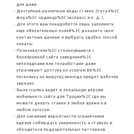
для даже.
Доступные различные виды ставок (тотал%2C
фора%2C ординар%2C экспресс и п. д. ).
Для этого вам понадобятся лишь заполнить
еще обязательных полей%2C доказать свои
контактные данные и выбрать удобно способ
оплаты.
Пользователи%2C столкнувшиеся с
блокировкой сайта заведения%2C
неполадками или техработами даже
утрачивают доступа ко услугам БК%2C
поскольку на выручку никогда придет рабочее
зеркало.
Была ссылка ведет в локальную версию
мобильного сайта для Турции%2C где вы
можете делать ставки а любое время и в
любом хагосом.
Для снижения вероятности ограничения
идеале соблюдать умеренность а ставках и
обходиться подозрительных паттернов.