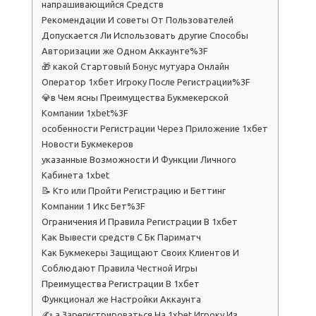
напрашивающийся Средств
Рекомендации И советы От Пользователей
Допускается Ли Использовать другие Способы
Авторизации же Одном Аккаунте%3F
🎁 какой Стартовый Бонус мутуара Онлайн
Оператор 1хбет Игроку После Регистрации%3F
💎в Чем ясны Преимущества Букмекерской
Компании 1xbet%3F
особенности Регистрации Через Приложение 1хбет
Новости Букмекеров
указанные Возможности И Функции Личного
Кабинета 1xbet
📝 Кто или Пройти Регистрацию и Беттинг
Компании 1 Икс Бет%3F
Ограничения И Правила Регистрации В 1хбет
Как Вывести средств С Бк Париматч
Как Букмекеры Защищают Своих Клиентов И
Соблюдают Правила Честной Игры
Преимущества Регистрации В 1хбет
Функционал же Настройки Аккаунта
✍️ а Зарегистрироваться На 1xbet Игроку Из