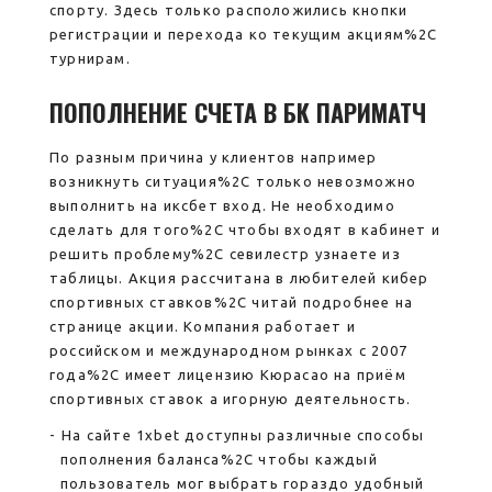
спорту. Здесь только расположились кнопки
регистрации и перехода ко текущим акциям%2C
турнирам.
ПОПОЛНЕНИЕ СЧЕТА В БК ПАРИМАТЧ
По разным причина у клиентов например
возникнуть ситуация%2C только невозможно
выполнить на иксбет вход. Не необходимо
сделать для того%2C чтобы входят в кабинет и
решить проблему%2C севилестр узнаете из
таблицы. Акция рассчитана в любителей кибер
спортивных ставков%2C читай подробнее на
странице акции. Компания работает и
российском и международном рынках с 2007
года%2C имеет лицензию Кюрасао на приём
спортивных ставок а игорную деятельность.
На сайте 1xbet доступны различные способы
пополнения баланса%2C чтобы каждый
пользователь мог выбрать гораздо удобный