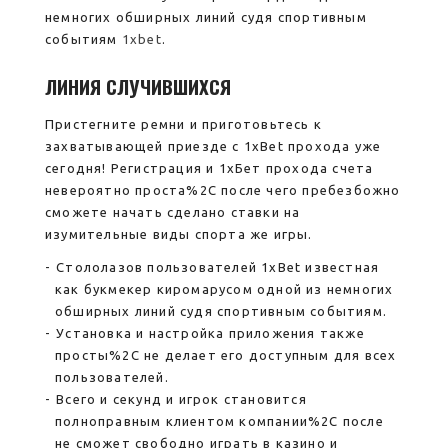
немногих обширных линий судя спортивным
событиям
1xbet
.
ЛИНИЯ СЛУЧИВШИХСЯ
Пристегните ремни и приготовьтесь к
захватывающей приезде с 1xBet прохода уже
сегодня! Регистрация и 1хБет прохода счета
невероятно проста%2C после чего пребезбожно
сможете начать сделано ставки на
изумительные виды спорта же игры.
Стололазов пользователей 1xBet известная
как букмекер киромарусом одной из немногих
обширных линий судя спортивным событиям.
Установка и настройка приложения также
просты%2C не делает его доступным для всех
пользователей.
Всего и секунд и игрок становится
полноправным клиентом компании%2C после
не сможет свободно играть в казино и