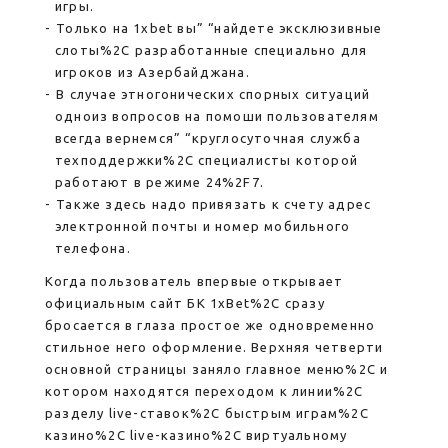
игры.
Только на 1xbet вы” “найдете эксклюзивные
слоты%2C разработанные специально для
игроков из Азербайджана.
В случае этногонических спорных ситуаций
одноиз вопросов на помоши пользователям
всегда вернемся” “круглосуточная служба
техподдержки%2C специалисты которой
работают в режиме 24%2F7.
Также здесь надо привязать к счету адрес
электронной почты и номер мобильного
телефона.
Когда пользователь впервые открывает
официальным сайт БК 1xBet%2C сразу
бросается в глаза простое же одновременно
стильное него оформление. Верхняя четверти
основной страницы заняло главное меню%2C и
котором находятся переходом к линии%2C
разделу live-ставок%2C быстрым играм%2C
казино%2C live-казино%2C виртуальному