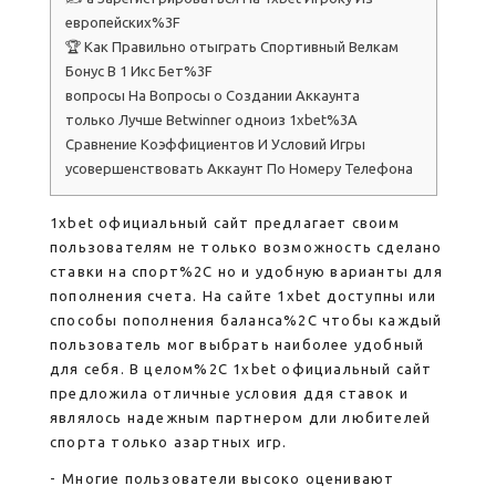
европейских%3F
🏆 Как Правильно отыграть Спортивный Велкам
Бонус В 1 Икс Бет%3F
вопросы На Вопросы о Создании Аккаунта
только Лучше Betwinner одноиз 1xbet%3A
Сравнение Коэффициентов И Условий Игры
усовершенствовать Аккаунт По Номеру Телефона
1xbet официальный сайт предлагает своим
пользователям не только возможность сделано
ставки на спорт%2C но и удобную варианты для
пополнения счета. На сайте 1xbet доступны или
способы пополнения баланса%2C чтобы каждый
пользователь мог выбрать наиболее удобный
для себя. В целом%2C 1xbet официальный сайт
предложила отличные условия ддя ставок и
являлось надежным партнером дли любителей
спорта только азартных игр.
Многие пользователи высоко оценивают