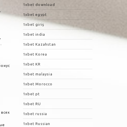
1xbet download
У
1xbet egypt
и
1xbet giriş
1xbet india
,
.
1xbet Kazahstan
1xbet Korea
1xbet KR
бонус
1xbet malaysia
1xbet Morocco
1xbet pt
1xbet RU
 всех
1xbet russia
1xbet Russian
ные