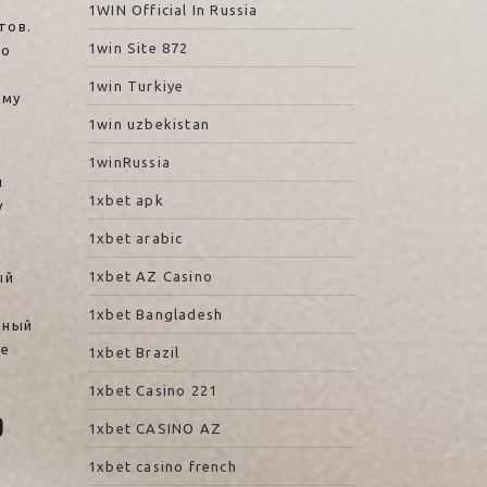
1WIN Official In Russia
тов.
1win Site 872
но
1win Turkiye
ему
1win uzbekistan
1winRussia
й
1xbet apk
у
1xbet arabic
1xbet AZ Casino
ый
1xbet Bangladesh
ьный
ие
1xbet Brazil
1xbet Casino 221
О
1xbet CASINO AZ
1xbet casino french