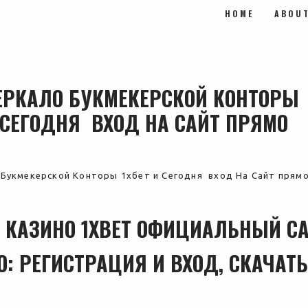
HOME
ABOU
ЗЕРКАЛО БУКМЕКЕРСКОЙ КОНТОРЫ
 СЕГОДНЯ ️ ВХОД НА САЙТ ПРЯМО
 Букмекерской Конторы 1хбет и Сегодня ️ вход На Сайт прям
 КАЗИНО 1XBET ОФИЦИАЛЬНЫЙ С
О: РЕГИСТРАЦИЯ И ВХОД, СКАЧАТЬ