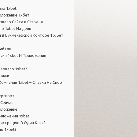
ью 1xbet
иложение 1хбет
ркало Сайта в Сегодня
ло 1xbet На день
и В Букмекерской Конторе 1 Х Бет
Сайтов
сия 1xbet И Приложения
Зеркало 1xbet?
ржки
Компания 1xbet – Ставки На Спорт
ерспорт
 Сейчас
иложение
иложения 1xbet
гистрацию В Один Клик?
ло 1xbet?