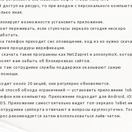
 доступ на ресурс, то при входом с персонального компьют
олько иная.
 блокирует возможности установить приложение.
оит переживать, если стулочасы зеркало сегодня нескоро
работать.
на телефон приходит смс оповещение, код из но нужно скач
ения процедуры верификации.
 скачать такие программы как NetZapret и annonymoX, кото
волят вам забыть об блокировках сайтов.
но там сотрудники службы поддержки оказывают самую
 помоши.
одит около 20 акций, они регулярно обновляются.
й способ обхода ограничений — установить приложение 1хБ
ефон или компьютер. Приложение подходит для Android, iO
OS. Приложение самостоятельно видит топ-зеркало 1xBet н
Сотрудники саппорта отвечают в вопросы круглосуточно. Тог
прос рекомендуется затем воспользоваться лайв-чатом.