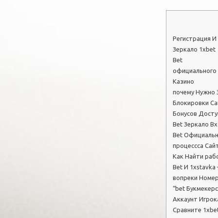
Регистрация И
Зеркало 1xbet
Bet
официального 
Казино
почему Нужно 
Блокировки Са
Бонусов Досту
Bet Зеркало В
Bet Официаль
процессса Сайт
Как Найти раб
Bet И 1xstavk
вопреки Номе
“bet Букмекерс
Аккаунт Игрок
Сравните 1xbe