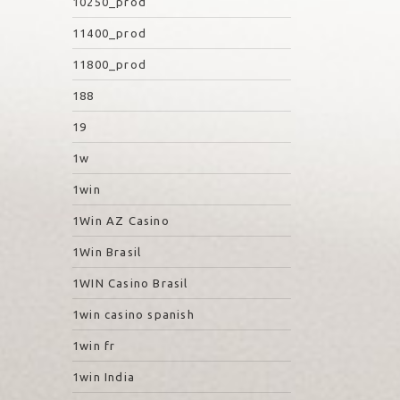
10250_prod
11400_prod
11800_prod
188
19
1w
1win
1Win AZ Casino
1Win Brasil
1WIN Casino Brasil
1win casino spanish
1win fr
1win India