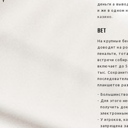
деньги а выво
и же в одном 
казино
.
BET
На крупные бе
доводят на ро
пенальти, тот
встречи собир
включает до 5
тыс. Сохранить
последователь
планшетов раз
Большинство
Для этого не
получить до
электронным
У игроков, к
запрещена за