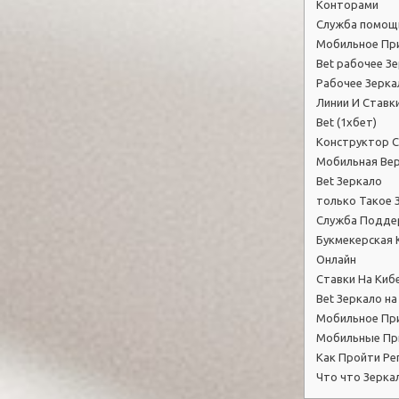
Конторами
Служба помощ
Мобильное Пр
Bet рабочее Зе
Рабочее Зерка
Линии И Ставк
Bet (1хбет)
Конструктор 
Мобильная Вер
Bet Зеркало
только Такое 
Служба Подде
Букмекерская 
Онлайн
Ставки На Киб
Bet Зеркало на
Мобильное Пр
Мобильные Пр
Как Пройти Ре
Что что Зерка