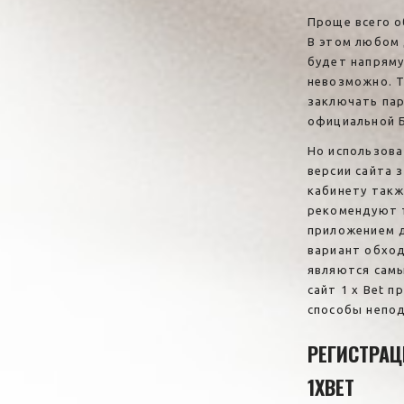
Проще всего о
В этом любом 
будет напряму
невозможно. Т
заключать пар
официальной Б
Но использова
версии сайта 
кабинету такж
рекомендуют 
приложением д
вариант обход
являются самы
сайт 1 x Bet 
способы непод
РЕГИСТРАЦ
1XBET