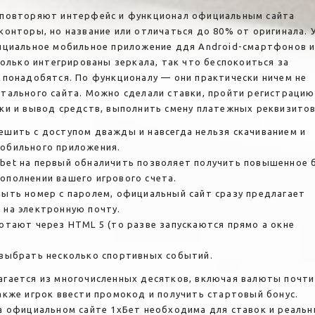
 повторяют интерфейс и функционал официальным сайта
конторы, но название или отличаться до 80% от оригинала. 
ициальное мобильное приложение ддя Android-смартфонов 
 только интегрированы зеркала, так что беспокоиться за
 понадобятся. По функционалу — они практически ничем не
тального сайта. Можно сделали ставки, пройти регистрацию
ки и вывод средств, выполнить смену платежных реквизитов
ешить с доступом дважды и навсегда нельзя скачиванием и
мобильного приложения.
bet на первый обналичить позволяет получить повышенное 
ополнении вашего игрового счета.
быть номер с паролем, официальный сайт сразу предлагает
 на электронную почту.
отают через HTML 5 (то разве запускаются прямо а окне
 выбрать несколько спортивных событий.
гается из многочисленных десятков, включая валюты почти
акже игрок ввести промокод и получить стартовый бонус.
а официальном сайте 1хБет необходима для ставок и реаль