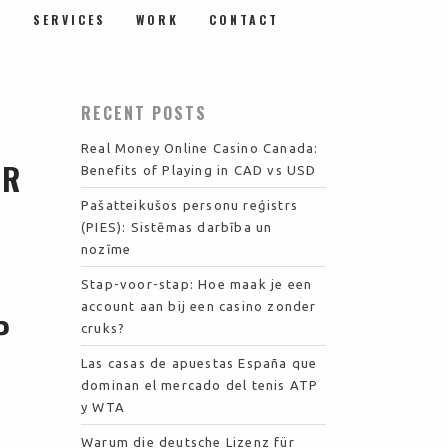
T
SERVICES
WORK
CONTACT
RECENT POSTS
Real Money Online Casino Canada:
IR
Benefits of Playing in CAD vs USD
Pašatteikušos personu reģistrs
(PIES): Sistēmas darbība un
nozīme
Stap-voor-stap: Hoe maak je een
account aan bij een casino zonder
P
cruks?
Las casas de apuestas España que
dominan el mercado del tenis ATP
y WTA
Warum die deutsche Lizenz für