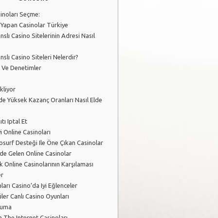
sinoları Seçme:
 Yapan Casinolar Türkiye
nslı Casino Sitelerinin Adresi Nasıl
nslı Casino Siteleri Nelerdir?
 Ve Denetimler
kliyor
de Yüksek Kazanç Oranları Nasıl Elde
tı Iptal Et
yi Online Casinoları
osurf Desteği Ile Öne Çıkan Casinolar
de Gelen Online Casinolar
k Online Casinolarının Karşılaması
er
arı Casino’da Iyi Eğlenceler
ler Canlı Casino Oyunları
ruma
n The Internet Casinoları