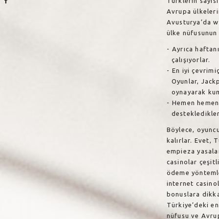
Türklerin sayıs
Avrupa ülkeleri
Avusturya’da we
ülke nüfusunun 
Ayrıca haftanı
çalışıyorlar.
En iyi çevrimi
Oyunlar, Jack
oynayarak kum
Hemen hemen t
destekledikle
Böylece, oyuncu
kalırlar. Evet,
empieza yasalar
casinolar çeşit
ödeme yöntemler
internet casino
bonuslara dikka
Türkiye’deki en
nüfusu ve Avrup