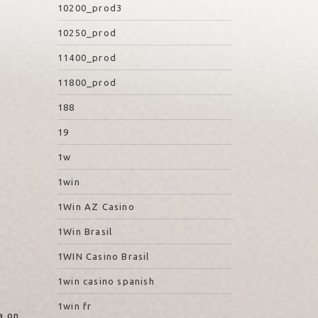
10200_prod3
10250_prod
11400_prod
11800_prod
188
19
1w
1win
1Win AZ Casino
1Win Brasil
1WIN Casino Brasil
1win casino spanish
1win fr
ra on