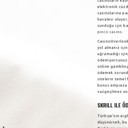
casinoların kab
elektronik cüzd
casinolarına pa
havalesi oluyor
sunduğu için b
pinco casino
.
CasinoOverlook.
yol almanız içi
uğramadığı için
ödemiyorsunuz. 
online gambling
ödemek zorundad
sitelerin temel
bonus empieza 
vazgeçilmez uns
SKRILL ILE Ö
Türkiye’nin eig
düşünürsek, bu 