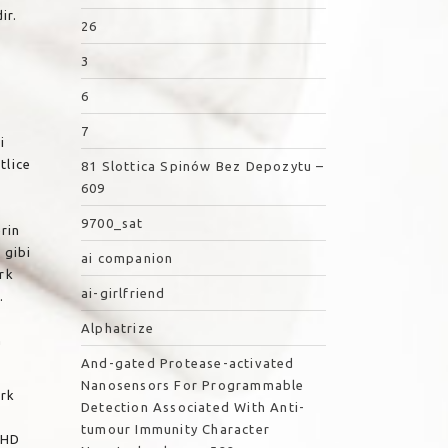
ir.
26
3
6
7
i
tlice
81 Slottica Spinów Bez Depozytu –
609
9700_sat
rin
 gibi
ai companion
rk
ai-girlfriend
.
r
Alphatrize
m
And-gated Protease-activated
Nanosensors For Programmable
ürk
Detection Associated With Anti-
tumour Immunity Character
 HD