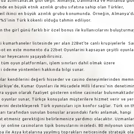
ı da azımsanacak gibi değil. Almanya, Danimarka ve Hollanda gibi
nde en büyük etnik azınlık grubu sıfatına sahip olan Türkler,
il ikinci en büyük azınlık grubu konumunda. Örneğin, Almanya’d
%5’inin Türk kökenli olduğu tahmin ediliyor.
n the girl günü farklı bir özel bonus ile kullanıcılarını buluşturm
çi kumarhaneler listesinde yer alan 22Bet’te canlı krupiyelerle Sa
pot en este momento da 22bet Oyunlarini kapsayan çeşitli oyunla
ar heyecanını yaşayabilirsiniz.
üm oyun platformları, işlem sınırları dahil olmak üzere
ri ödeme yöntemleri hakkında bilgi sunar.
lar kendilerini değerli hisseder ve casino deneyimlerinden mem
 Türkiye’de, Kumar Oyunları ile Mücadele Milli İdaresi’nin denetim
a uygun olarak faaliyet gösteren online casinolar bulunmaktadır
li oyunlar sunar, Türkçe konuşulan müşterilere hizmet verir ve yer
ini destekleyerek Türk oyuncuları için konfor sağlar. Türk on t
ları tarafından sunulan bonuslar arasındaki farkı anlamak, hangi
t etmeniz gerektiğini belirlemenize yardımcı olacaktır. Uzmanlar
 iyi online casinoların tipik bonuslarını inceledi. 80 milyonun üze
a ile Asya kıtalarına yayılmış toprakları neticesinde stratejik ol