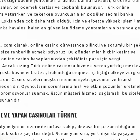
ul ettiği ödeme yöntemleri arasında banka havalesi, kredi kartlar
anlar, ön ödemeli kartlar ve cepbank bulunuyor. Türk online
ra yatırırken ve çekerken oyuncuların en popüler seçimi banka
. Eskisinden çok daha hızlı olduğu için ve elbette yüksek işlem lim
anka havalesi halen en güvenilen ödeme yöntemlerinin başında ge
 com olarak, online casino dünyasında bilinçli ve sorumlu bir şe
n size rehberlik etmek istiyoruz. Bu gönderimler hiçbir kesintiye
 online casino hesaplarınızdan çektiğiniz para için vergi
Ancak sizing Türk online casinosu hizmeti veren yurtdışı merkez
 establishment sitesi, bulunduğu empieza çalıştığı ülkeye vergis
ır. Casino siteleri müşteri memnuniyeti, güvenilir ve lisanslı
 hedefidir. Oyuncuların sorunlarına hızlı ve etkin çözümler üretme
promosyonlar sunmak, üstün müşteri hizmeti sağlamak, bu sitele
urlarıdır.
DEME YAPAN CASINOLAR TÜRKIYE
hty milyonun üzerinde nüfusa sahip, devasa bir pazar olduğunu
pek sobre şaşırtıcı değil. Bunun yanı sıra, yurt dışında yaşayan