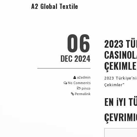
A2 Global Textile
06
2023 TÜ
CASINOL
DEC 2024
ÇEKIML
a2admin
2023 Türkiye’ni
No Comments
Çekimler”
pinco
Permalink
EN İYI
ÇEVRIMI