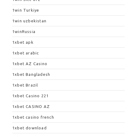
1win Turkiye
1win uzbekistan
1winRussia
1xbet apk
1xbet arabic
1xbet AZ Casino
1xbet Bangladesh
1xbet Brazil
1xbet Casino 221
1xbet CASINO AZ
1xbet casino french
1xbet download