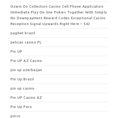
Ozwin On Collection Casino Cell Phone Application
Immediate Play On-line Pokies Together With Simply
No Downpayment Reward Codes Exceptional Casino
Reception Signal Upwards Right Here – 542
pagbet brazil
pelican casino PL
Pin UP
Pin UP AZ Casino
pin up azerbaijan
Pin Up Brazil
pin up casino
Pin UP Casino AZ
Pin Up Peru
pinco