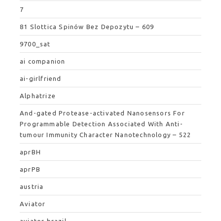
7
81 Slottica Spinów Bez Depozytu – 609
9700_sat
ai companion
ai-girlfriend
Alphatrize
And-gated Protease-activated Nanosensors For
Programmable Detection Associated With Anti-
tumour Immunity Character Nanotechnology – 522
aprBH
aprPB
austria
Aviator