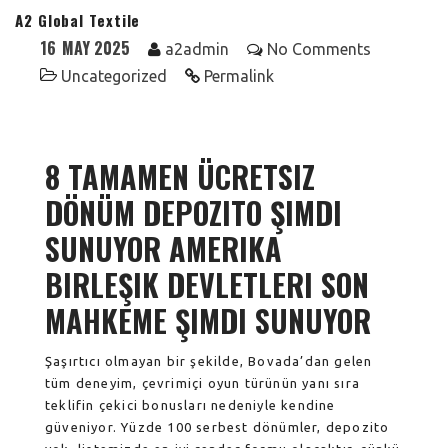
A2 Global Textile
16
MAY 2025
a2admin
No Comments
Uncategorized
Permalink
8 TAMAMEN ÜCRETSIZ
DÖNÜM DEPOZITO ŞIMDI
SUNUYOR AMERIKA
BIRLEŞIK DEVLETLERI SON
MAHKEME ŞIMDI SUNUYOR
Şaşırtıcı olmayan bir şekilde, Bovada’dan gelen
tüm deneyim, çevrimiçi oyun türünün yanı sıra
teklifin çekici bonusları nedeniyle kendine
güveniyor. Yüzde 100 serbest dönümler, depozito