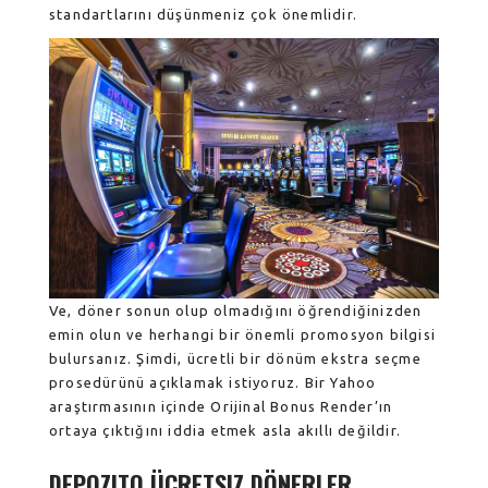
standartlarını düşünmeniz çok önemlidir.
Ve, döner sonun olup olmadığını öğrendiğinizden
emin olun ve herhangi bir önemli promosyon bilgisi
bulursanız. Şimdi, ücretli bir dönüm ekstra seçme
prosedürünü açıklamak istiyoruz. Bir Yahoo
araştırmasının içinde Orijinal Bonus Render’ın
ortaya çıktığını iddia etmek asla akıllı değildir.
DEPOZITO ÜCRETSIZ DÖNERLER