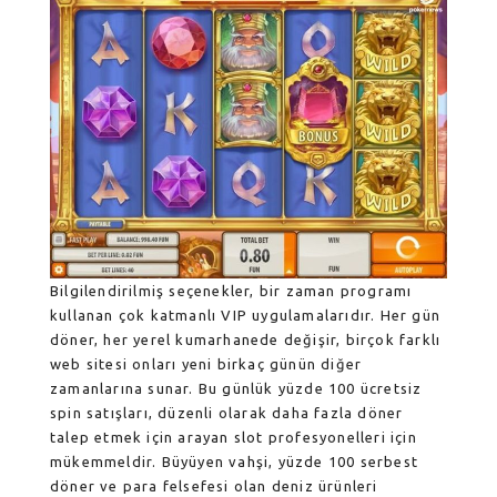
Bilgilendirilmiş seçenekler, bir zaman programı
kullanan çok katmanlı VIP uygulamalarıdır. Her gün
döner, her yerel kumarhanede değişir, birçok farklı
web sitesi onları yeni birkaç günün diğer
zamanlarına sunar. Bu günlük yüzde 100 ücretsiz
spin satışları, düzenli olarak daha fazla döner
talep etmek için arayan slot profesyonelleri için
mükemmeldir. Büyüyen vahşi, yüzde 100 serbest
döner ve para felsefesi olan deniz ürünleri