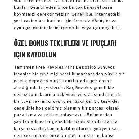
yok, listemizde en iyi render formu olacaktır, çünkü
bunları belirtmeden önce birçok bireysel para
koymanızı gerektirmezler.
Genellikle, internetteki
yeni casinolara katılma için ücretsiz dönüşler ve
oyun gereksinimlerini içerebilir veya içermeyebilir.
ÖZEL BONUS TEKLIFLERI VE IPUÇLARI
IÇIN KAYDOLUN
Tamamen Free Revoles Para Depozito Sunuyor,
insanlar bir çevrimiçi yerel kumarhaneden büyük bir
nitelik depozito oluşturduklarında göz önüne
alındığında teşviklerdir. Kaç Revoles genellikle
depozito miktarına bakiyeler ve siz aslında belirli
bir yuva çevrimiçi oyunu ile ilişkilidir. Bu teşvikler
genellikle hoş geldiniz planının bir parçası olarak
pazarlama ve reklam anlaşması. Dönümlerden
yapılan ödemeler genellikle bahis standartlarına
karşı hassastır, tanım katılımcılarının yepyeni karı,
geri çekilmeden önce bir metin miktarını bahse