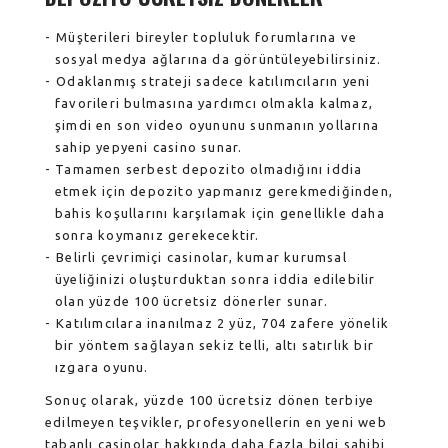
Müşterileri bireyler topluluk forumlarına ve
sosyal medya ağlarına da görüntüleyebilirsiniz.
Odaklanmış strateji sadece katılımcıların yeni
favorileri bulmasına yardımcı olmakla kalmaz,
şimdi en son video oyununu sunmanın yollarına
sahip yepyeni casino sunar.
Tamamen serbest depozito olmadığını iddia
etmek için depozito yapmanız gerekmediğinden,
bahis koşullarını karşılamak için genellikle daha
sonra koymanız gerekecektir.
Belirli çevrimiçi casinolar, kumar kurumsal
üyeliğinizi oluşturduktan sonra iddia edilebilir
olan yüzde 100 ücretsiz dönerler sunar.
Katılımcılara inanılmaz 2 yüz, 704 zafere yönelik
bir yöntem sağlayan sekiz telli, altı satırlık bir
ızgara oyunu.
Sonuç olarak, yüzde 100 ücretsiz dönen terbiye
edilmeyen teşvikler, profesyonellerin en yeni web
tabanlı casinolar hakkında daha fazla bilgi sahibi