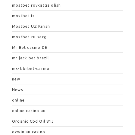
mostbet royxatga olish
mostbet tr
Mostbet UZ Kirish
mostbet-ru-serg
Mr Bet casino DE
mr jack bet brazil
mx-bbrbet-casino
new
News
online
online casino au
Organic Cbd Oil 813
ozwin au casino