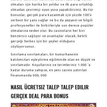
olmaları için harika bir yoldur ve ilk para ortaklığı
olmadan çevrimiçi oyun yuva yapabilirsiniz. Bu tür
bonuslar, gerçek para kazanmak için yüzde 100’ü
serbest bir şans sağlar ve bu da yepyeni ve bilgili
profesyoneller ile birbirleriyle son derece popüler
olmalarına neden olur. Bu casinoların her biri
benzersiz sağlıyor ve avantajlar olacak, belirli
gerçeği herkes için bir şeyler olduğunu
söylüyorsunuz.
Sınırlama sınırlamaları, bir kumarhanenin
katılımcıları eşleştirme eğiliminde olan en düşük ve
sınırlamadır. Koşullarınız ve terimleriniz 1.000 ‘a
kadar duruma sahipse, en yeni casino yatırılan
finansmanda 000, 000
NASIL ÜCRETSIZ TALEP TALEP EDILIR
GERÇEK DEAL PARA BONUS