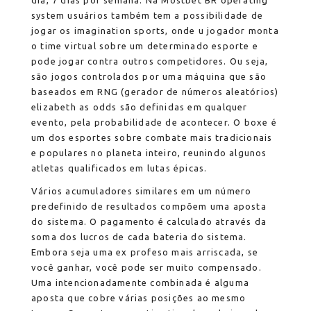
dia, 7 dias por semana. Na Mostbet BR operating
system usuários também tem a possibilidade de
jogar os imagination sports, onde u jogador monta
o time virtual sobre um determinado esporte e
pode jogar contra outros competidores. Ou seja,
são jogos controlados por uma máquina que são
baseados em RNG (gerador de números aleatórios)
elizabeth as odds são definidas em qualquer
evento, pela probabilidade de acontecer. O boxe é
um dos esportes sobre combate mais tradicionais
e populares no planeta inteiro, reunindo algunos
atletas qualificados em lutas épicas.
Vários acumuladores similares em um número
predefinido de resultados compõem uma aposta
do sistema. O pagamento é calculado através da
soma dos lucros de cada bateria do sistema.
Embora seja uma ex profeso mais arriscada, se
você ganhar, você pode ser muito compensado.
Uma intencionadamente combinada é alguma
aposta que cobre várias posições ao mesmo