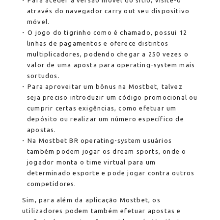
Para aceder à versão móvel do sítio, visite-o
através do navegador carry out seu dispositivo
móvel.
O jogo do tigrinho como é chamado, possui 12
linhas de pagamentos e oferece distintos
multiplicadores, podendo chegar a 250 vezes o
valor de uma aposta para operating-system mais
sortudos.
Para aproveitar um bônus na Mostbet, talvez
seja preciso introduzir um código promocional ou
cumprir certas exigências, como efetuar um
depósito ou realizar um número específico de
apostas.
Na Mostbet BR operating-system usuários
também podem jogar os dream sports, onde o
jogador monta o time virtual para um
determinado esporte e pode jogar contra outros
competidores.
Sim, para além da aplicação Mostbet, os
utilizadores podem também efetuar apostas e