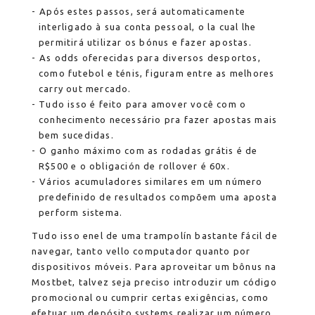
Após estes passos, será automaticamente
interligado à sua conta pessoal, o la cual lhe
permitirá utilizar os bónus e fazer apostas.
As odds oferecidas para diversos desportos,
como futebol e ténis, figuram entre as melhores
carry out mercado.
Tudo isso é feito para amover você com o
conhecimento necessário pra fazer apostas mais
bem sucedidas.
O ganho máximo com as rodadas grátis é de
R$500 e o obligación de rollover é 60x.
Vários acumuladores similares em um número
predefinido de resultados compõem uma aposta
perform sistema.
Tudo isso enel de uma trampolín bastante fácil de
navegar, tanto vello computador quanto por
dispositivos móveis. Para aproveitar um bônus na
Mostbet, talvez seja preciso introduzir um código
promocional ou cumprir certas exigências, como
efetuar um depósito systems realizar um número