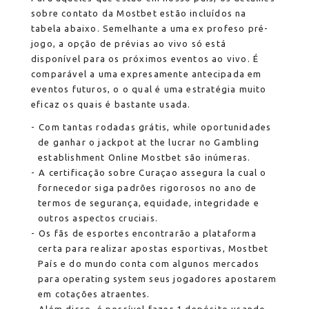
sobre contato da Mostbet estão incluídos na
tabela abaixo. Semelhante a uma ex profeso pré-
jogo, a opção de prévias ao vivo só está
disponível para os próximos eventos ao vivo. É
comparável a uma expresamente antecipada em
eventos futuros, o o qual é uma estratégia muito
eficaz os quais é bastante usada.
Com tantas rodadas grátis, while oportunidades
de ganhar o jackpot at the lucrar no Gambling
establishment Online Mostbet são inúmeras.
A certificação sobre Curaçao assegura la cual o
fornecedor siga padrões rigorosos no ano de
termos de segurança, equidade, integridade e
outros aspectos cruciais.
Os fãs de esportes encontrarão a plataforma
certa para realizar apostas esportivas, Mostbet
País e do mundo conta com algunos mercados
para operating system seus jogadores apostarem
em cotações atraentes.