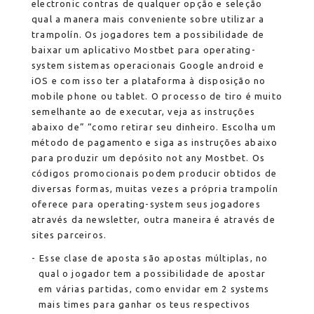
electronic contras de qualquer opção e seleção
qual a manera mais conveniente sobre utilizar a
trampolín. Os jogadores tem a possibilidade de
baixar um aplicativo Mostbet para operating-
system sistemas operacionais Google android e
iOS e com isso ter a plataforma à disposição no
mobile phone ou tablet. O processo de tiro é muito
semelhante ao de executar, veja as instruções
abaixo de” “como retirar seu dinheiro. Escolha um
método de pagamento e siga as instruções abaixo
para produzir um depósito not any Mostbet. Os
códigos promocionais podem producir obtidos de
diversas formas, muitas vezes a própria trampolín
oferece para operating-system seus jogadores
através da newsletter, outra maneira é através de
sites parceiros.
Esse clase de aposta são apostas múltiplas, no
qual o jogador tem a possibilidade de apostar
em várias partidas, como envidar em 2 systems
mais times para ganhar os teus respectivos