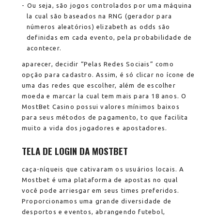
Ou seja, são jogos controlados por uma máquina
la cual são baseados na RNG (gerador para
números aleatórios) elizabeth as odds são
definidas em cada evento, pela probabilidade de
acontecer.
aparecer, decidir “Pelas Redes Sociais” como
opção para cadastro. Assim, é só clicar no ícone de
uma das redes que escolher, além de escolher
moeda e marcar la cual tem mais para 18 anos. O
MostBet Casino possui valores mínimos baixos
para seus métodos de pagamento, to que facilita
muito a vida dos jogadores e apostadores.
TELA DE LOGIN DA MOSTBET
caça-níqueis que cativaram os usuários locais. A
Mostbet é uma plataforma de apostas no qual
você pode arriesgar em seus times preferidos.
Proporcionamos uma grande diversidade de
desportos e eventos, abrangendo futebol,