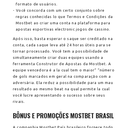
formato de usuários.
Você concorda com um certo conjunto sobre
regras conhecidas lo que Termos e Condições da
Mostbet ao criar uma conta na plataforma para
apostas esportivas electronic jogos de cassino.
Após isso, basta esperar o saque ser creditado na
conta, cada saque leva até 24 horas úteis para se
tornar processado. Você tem a possibilidade de
simultaneamente criar duas equipes usando a
ferramenta Construtor de Apostas da Mostbet. A
equipe vencedora é a la cual tem o maior” “número
de gols marcados em geral na comparação com a
adversária. Ela reduz a possibilidade para um mau
resultado ao mesmo beat na qual permite la cual
você lucre apresentando o sucesso sobre seus
rivais.
BÔNUS E PROMOÇÕES MOSTBET BRASIL
A companhia Mostbet País brasileiro fornece todo