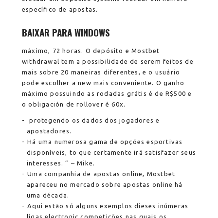
específico de apostas.
BAIXAR PARA WINDOWS
máximo, 72 horas. O depósito e Mostbet
withdrawal tem a possibilidade de serem feitos de
mais sobre 20 maneiras diferentes, e o usuário
pode escolher a new mais conveniente. O ganho
máximo possuindo as rodadas grátis é de R$500 e
o obligación de rollover é 60x.
protegendo os dados dos jogadores e
apostadores.
Há uma numerosa gama de opções esportivas
disponíveis, to que certamente irá satisfazer seus
interesses. ” – Mike.
Uma companhia de apostas online, Mostbet
apareceu no mercado sobre apostas online há
uma década.
Aqui estão só alguns exemplos dieses inúmeras
ligas electronic competições nas quais os