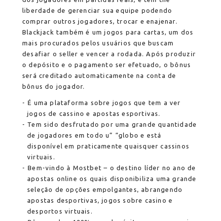
liberdade de gerenciar sua equipe podendo
comprar outros jogadores, trocar e enajenar.
Blackjack também é um jogos para cartas, um dos
mais procurados pelos usuários que buscam
desafiar o seller e vencer a rodada. Após produzir
o depósito e o pagamento ser efetuado, o bônus
será creditado automaticamente na conta de
bônus do jogador.
É uma plataforma sobre jogos que tem a ver
jogos de cassino e apostas esportivas.
Tem sido desfrutado por uma grande quantidade
de jogadores em todo u” “globo e está
disponível em praticamente quaisquer cassinos
virtuais.
Bem-vindo à Mostbet – o destino líder no ano de
apostas online os quais disponibiliza uma grande
seleção de opções empolgantes, abrangendo
apostas desportivas, jogos sobre casino e
desportos virtuais.