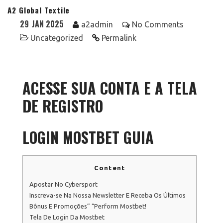
A2 Global Textile
29
JAN 2025
a2admin
No Comments
Uncategorized
Permalink
ACESSE SUA CONTA E A TELA
DE REGISTRO
LOGIN MOSTBET GUIA
Content
Apostar No Cybersport
Inscreva-se Na Nossa Newsletter E Receba Os Últimos
Bônus E Promoções” “Perform Mostbet!
Tela De Login Da Mostbet