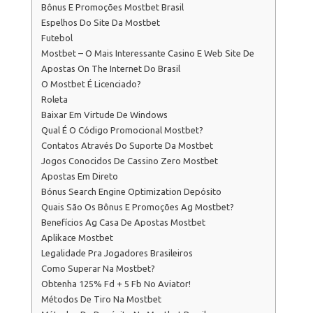
Bônus E Promoções Mostbet Brasil
Espelhos Do Site Da Mostbet
Futebol
Mostbet – O Mais Interessante Casino E Web Site De
Apostas On The Internet Do Brasil
O Mostbet É Licenciado?
Roleta
Baixar Em Virtude De Windows
Qual É O Código Promocional Mostbet?
Contatos Através Do Suporte Da Mostbet
Jogos Conocidos De Cassino Zero Mostbet
Apostas Em Direto
Bónus Search Engine Optimization Depósito
Quais São Os Bônus E Promoções Ag Mostbet?
Benefícios Ag Casa De Apostas Mostbet
Aplikace Mostbet
Legalidade Pra Jogadores Brasileiros
Como Superar Na Mostbet?
Obtenha 125% Fd + 5 Fb No Aviator!
Métodos De Tiro Na Mostbet