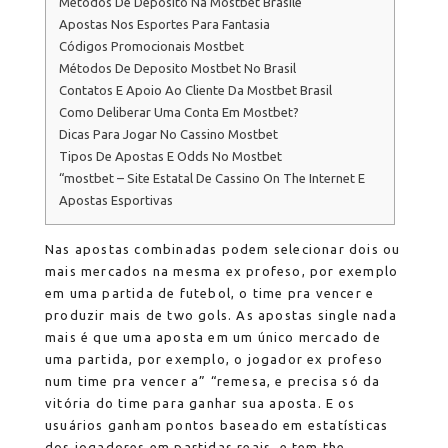
Métodos De Depósito Na Mostbet Brasile
Apostas Nos Esportes Para Fantasia
Códigos Promocionais Mostbet
Métodos De Deposito Mostbet No Brasil
Contatos E Apoio Ao Cliente Da Mostbet Brasil
Como Deliberar Uma Conta Em Mostbet?
Dicas Para Jogar No Cassino Mostbet
Tipos De Apostas E Odds No Mostbet
“mostbet – Site Estatal De Cassino On The Internet E
Apostas Esportivas
Nas apostas combinadas podem selecionar dois ou
mais mercados na mesma ex profeso, por exemplo
em uma partida de futebol, o time pra vencer e
produzir mais de two gols. As apostas single nada
mais é que uma aposta em um único mercado de
uma partida, por exemplo, o jogador ex profeso
num time pra vencer a” “remesa, e precisa só da
vitória do time para ganhar sua aposta. E os
usuários ganham pontos baseado em estatísticas
dos jogadores em partidas reais, e tem the