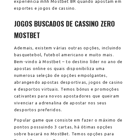
experiência mhh Mostbet BR quando apostam em
esportes e jogos de cassino.
JOGOS BUSCADOS DE CASSINO ZERO
MOSTBET
Ademais, existem várias outras opções, incluindo
basquetebol, futebol americano e muito mais.
Bem-vindo à Mostbet – to destino líder no ano de
apostas online os quais disponibiliza uma
numerosa seleção de opções empolgantes,
abrangendo apostas desportivas, jogos de casino
e desportos virtuais. Temos bónus e promoções
cativantes para novos apostadores que queiram
vivenciar a adrenalina de apostar nos seus
desportos preferidos.
Popular game que consiste em fazer o máximo de
pontos possuindo 3 cartas, há ótimas opções
sobre bacará no MostBet. Temos opções para