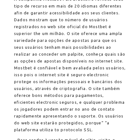
tipo de recurso em mais de 20 idiomas diferentes
afin de garantir acessibilidade aos seus clientes.
Dados mostram que to número de usuários
registrados no web site oficial do Mostbet é
superior the um milhão. O site oferece uma ampla
variedade para opções de apostas para que os
seus usuários tenham mais possibilidades ao
realizar ao conceder um palpite, conheça quais são
as opções de apostas disponíveis no internet site.
Mostbet é confiável e bem avaliada pelos usuários,
isso pois o internet site é seguro electronic
protege os informações pessoais e bancários dos
usuários, através de criptografia. O site também
oferece bons métodos para pagamentos,
eficientes electronic seguros, e qualquer problema
os jogadores podem entrar no ano de contato
rapidamente apresentando o suporte. Os usuários
do web site estarão protegidos, porque” “a
plataforma utiliza to protocolo SSL.