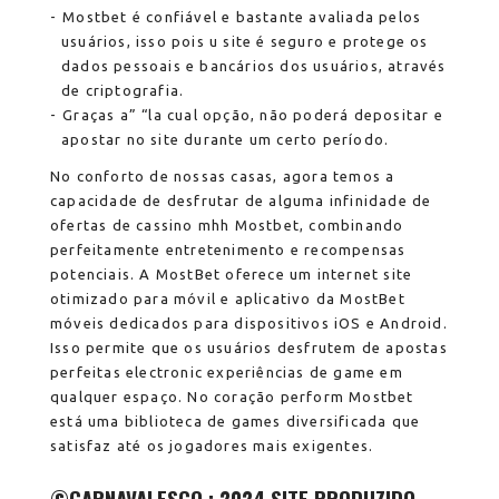
Mostbet é confiável e bastante avaliada pelos
usuários, isso pois u site é seguro e protege os
dados pessoais e bancários dos usuários, através
de criptografia.
Graças a” “la cual opção, não poderá depositar e
apostar no site durante um certo período.
No conforto de nossas casas, agora temos a
capacidade de desfrutar de alguma infinidade de
ofertas de cassino mhh Mostbet, combinando
perfeitamente entretenimento e recompensas
potenciais. A MostBet oferece um internet site
otimizado para móvil e aplicativo da MostBet
móveis dedicados para dispositivos iOS e Android.
Isso permite que os usuários desfrutem de apostas
perfeitas electronic experiências de game em
qualquer espaço. No coração perform Mostbet
está uma biblioteca de games diversificada que
satisfaz até os jogadores mais exigentes.
©CARNAVALESCO : 2024 SITE PRODUZIDO