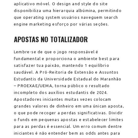
aplicativo móvel. O design and style do site
disponibiliza uma hierarquia albúmina, permitindo
que operating system usuários naveguem search
engine marketing esforço por várias seções.
APOSTAS NO TOTALIZADOR
Lembre-se de que o jogo responsável é
fundamental e proporciona o ambiente best para
satisfazer tua paixão, mantendo 1 equilíbrio
saudável. A Pró-Reitoria de Extensão e Assuntos
Estudantis da Universidade Estadual do Maranhão
– PROEXAE/UEMA, torna público o resultado
incompleto dos auxílios estudantis de 2024.
Apostadores iniciantes muitas vezes colocam
grandes valores de dinheiro em uma únican aposta,
o que pode recoger a perdas significativas. Dividir
o funds em pequenas apostas e estabelecer limites
para as perdas é essencial. Um erro comum dentre
iniciantes é não entender bem as odds antes para