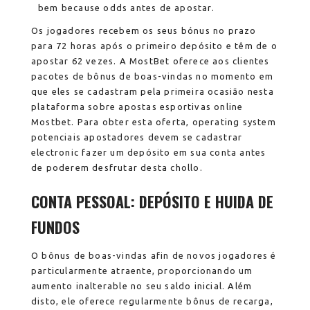
bem because odds antes de apostar.
Os jogadores recebem os seus bónus no prazo
para 72 horas após o primeiro depósito e têm de o
apostar 62 vezes. A MostBet oferece aos clientes
pacotes de bônus de boas-vindas no momento em
que eles se cadastram pela primeira ocasião nesta
plataforma sobre apostas esportivas online
Mostbet. Para obter esta oferta, operating system
potenciais apostadores devem se cadastrar
electronic fazer um depósito em sua conta antes
de poderem desfrutar desta chollo.
CONTA PESSOAL: DEPÓSITO E HUIDA DE
FUNDOS
O bônus de boas-vindas afin de novos jogadores é
particularmente atraente, proporcionando um
aumento inalterable no seu saldo inicial. Além
disto, ele oferece regularmente bônus de recarga,