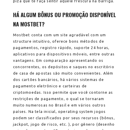
piza que te faça sentir aquele frescura na barriga.
HÁ ALGUM BÔNUS OU PROMOÇÃO DISPONÍVEL
NA MOSTBET?
Mostbet conta com um site agradável com um
structure intuitivo, oferece bons métodos de
pagamentos, registro rápido, suporte 24 horas,
aplicativos para dispositivos móveis, entre outras
vantagens. Em comparação apresentando os
concorrentes, os depósitos e saques no escritório
de casa de apostas são muito convenientes. Além
dos cartões bancários, há vários sistemas de
pagamento eletrônico e carteiras de
criptomoedas. Isso permite que você contorne as
restrições de pagamento, o qual se tornaram
muito numerosas no Brasil e em vários outros
países. Na tela inicial, operating system jogos
podem ser classificados por seus recursos (bônus,
jackpot, jogo de risco, etc. ), por gênero (desenho