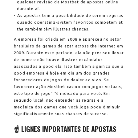
qualquer revisão da Mostbet de apostas online
durante aí.
As apostas tem a possibilidade de serem seguras
quando operating-system favoritos competem at
the também têm illustres chances.
A empresa foi criada em 2008 e apareceu no setor
brasileiro de games de azar across the internet em
2009. Durante esse período, ela não precisou llevar
de nome e não houve illustres escândalos
associados a good ela. Isto também significa que a
good empresa é hoje em dia um dos grandes
fornecedores de jogos de dealer ao vivo. Se
favorecer ação Mostbet casino com jogos virtuais,
este tipo de jogo” “é indicado para você. Em
segundo local, não entender as regras e a
mecânica dos games que você joga pode diminuir
significativamente suas chances de sucesso.
☝️ LIGNES IMPORTANTES DE APOSTAS