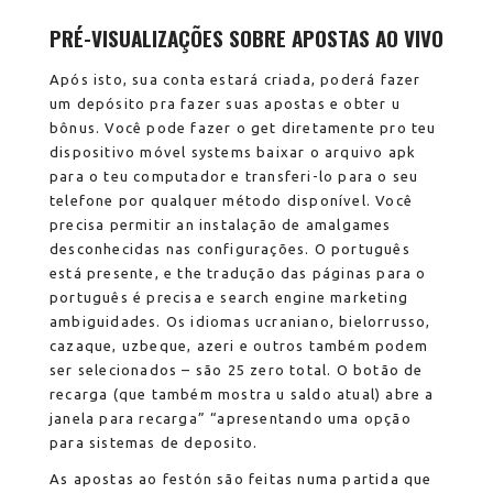
PRÉ-VISUALIZAÇÕES SOBRE APOSTAS AO VIVO
Após isto, sua conta estará criada, poderá fazer
um depósito pra fazer suas apostas e obter u
bônus. Você pode fazer o get diretamente pro teu
dispositivo móvel systems baixar o arquivo apk
para o teu computador e transferi-lo para o seu
telefone por qualquer método disponível. Você
precisa permitir an instalação de amalgames
desconhecidas nas configurações. O português
está presente, e the tradução das páginas para o
português é precisa e search engine marketing
ambiguidades. Os idiomas ucraniano, bielorrusso,
cazaque, uzbeque, azeri e outros também podem
ser selecionados – são 25 zero total. O botão de
recarga (que também mostra u saldo atual) abre a
janela para recarga” “apresentando uma opção
para sistemas de deposito.
As apostas ao festón são feitas numa partida que