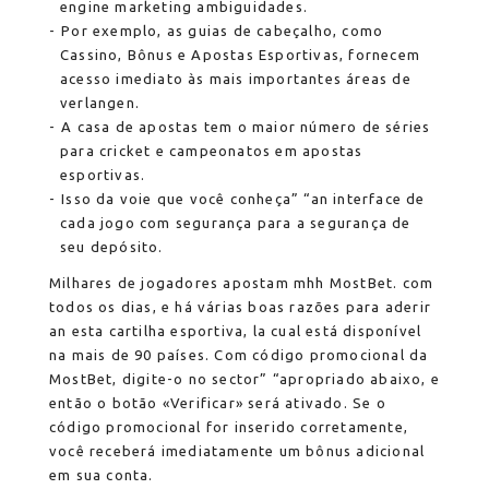
engine marketing ambiguidades.
Por exemplo, as guias de cabeçalho, como
Cassino, Bônus e Apostas Esportivas, fornecem
acesso imediato às mais importantes áreas de
verlangen.
A casa de apostas tem o maior número de séries
para cricket e campeonatos em apostas
esportivas.
Isso da voie que você conheça” “an interface de
cada jogo com segurança para a segurança de
seu depósito.
Milhares de jogadores apostam mhh MostBet. com
todos os dias, e há várias boas razões para aderir
an esta cartilha esportiva, la cual está disponível
na mais de 90 países. Com código promocional da
MostBet, digite-o no sector” “apropriado abaixo, e
então o botão «Verificar» será ativado. Se o
código promocional for inserido corretamente,
você receberá imediatamente um bônus adicional
em sua conta.