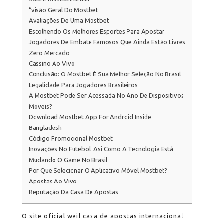
“visão Geral Do Mostbet
Avaliações De Uma Mostbet
Escolhendo Os Melhores Esportes Para Apostar
Jogadores De Embate Famosos Que Ainda Estão Livres
Zero Mercado
Cassino Ao Vivo
Conclusão: O Mostbet É Sua Melhor Seleção No Brasil
Legalidade Para Jogadores Brasileiros
A Mostbet Pode Ser Acessada No Ano De Dispositivos
Móveis?
Download Mostbet App For Android Inside
Bangladesh
Código Promocional Mostbet
Inovações No Futebol: Asi Como A Tecnologia Está
Mudando O Game No Brasil
Por Que Selecionar O Aplicativo Móvel Mostbet?
Apostas Ao Vivo
Reputação Da Casa De Apostas
O site oficial weil casa de apostas internacional