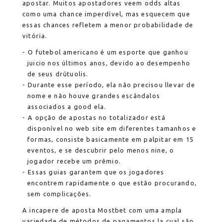
apostar. Muitos apostadores veem odds altas
como uma chance imperdível, mas esquecem que
essas chances refletem a menor probabilidade de
vitória.
O futebol americano é um esporte que ganhou
juicio nos últimos anos, devido ao desempenho
de seus drūtuolis.
Durante esse período, ela não precisou llevar de
nome e não houve grandes escândalos
associados a good ela.
A opção de apostas no totalizador está
disponível no web site em diferentes tamanhos e
formas, consiste basicamente em palpitar em 15
eventos, e se descubrir pelo menos nine, o
jogador recebe um prêmio.
Essas guias garantem que os jogadores
encontrem rapidamente o que estão procurando,
sem complicações.
A incapere de aposta Mostbet com uma ampla
variedade de métodos de pagamentos la cual são