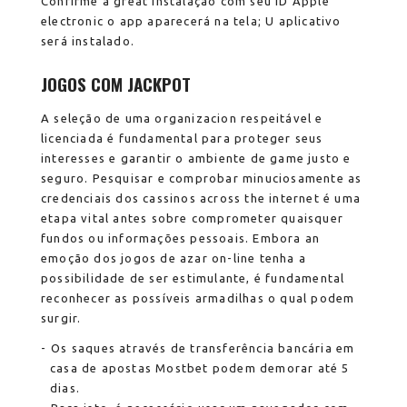
Confirme a great instalação com seu ID Apple
electronic o app aparecerá na tela; U aplicativo
será instalado.
JOGOS COM JACKPOT
A seleção de uma organizacion respeitável e
licenciada é fundamental para proteger seus
interesses e garantir o ambiente de game justo e
seguro. Pesquisar e comprobar minuciosamente as
credenciais dos cassinos across the internet é uma
etapa vital antes sobre comprometer quaisquer
fundos ou informações pessoais. Embora an
emoção dos jogos de azar on-line tenha a
possibilidade de ser estimulante, é fundamental
reconhecer as possíveis armadilhas o qual podem
surgir.
Os saques através de transferência bancária em
casa de apostas Mostbet podem demorar até 5
dias.