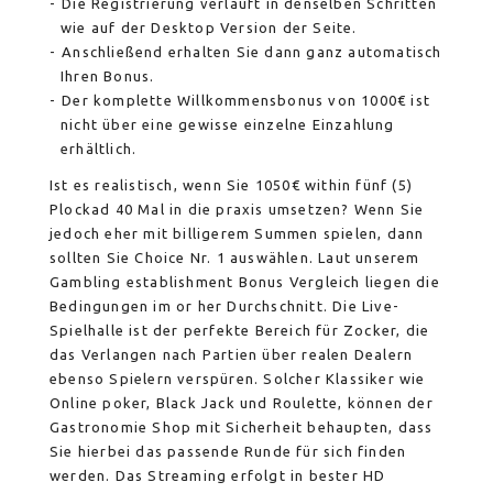
Die Registrierung verläuft in denselben Schritten
wie auf der Desktop Version der Seite.
Anschließend erhalten Sie dann ganz automatisch
Ihren Bonus.
Der komplette Willkommensbonus von 1000€ ist
nicht über eine gewisse einzelne Einzahlung
erhältlich.
Ist es realistisch, wenn Sie 1050€ within fünf (5)
Plockad 40 Mal in die praxis umsetzen? Wenn Sie
jedoch eher mit billigerem Summen spielen, dann
sollten Sie Choice Nr. 1 auswählen. Laut unserem
Gambling establishment Bonus Vergleich liegen die
Bedingungen im or her Durchschnitt. Die Live-
Spielhalle ist der perfekte Bereich für Zocker, die
das Verlangen nach Partien über realen Dealern
ebenso Spielern verspüren. Solcher Klassiker wie
Online poker, Black Jack und Roulette, können der
Gastronomie Shop mit Sicherheit behaupten, dass
Sie hierbei das passende Runde für sich finden
werden. Das Streaming erfolgt in bester HD