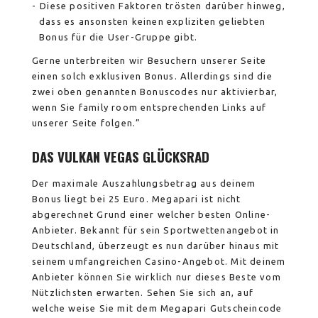
Diese positiven Faktoren trösten darüber hinweg,
dass es ansonsten keinen expliziten geliebten
Bonus für die User-Gruppe gibt.
Gerne unterbreiten wir Besuchern unserer Seite
einen solch exklusiven Bonus. Allerdings sind die
zwei oben genannten Bonuscodes nur aktivierbar,
wenn Sie family room entsprechenden Links auf
unserer Seite folgen.”
DAS VULKAN VEGAS GLÜCKSRAD
Der maximale Auszahlungsbetrag aus deinem
Bonus liegt bei 25 Euro. Megapari ist nicht
abgerechnet Grund einer welcher besten Online-
Anbieter. Bekannt für sein Sportwettenangebot in
Deutschland, überzeugt es nun darüber hinaus mit
seinem umfangreichen Casino-Angebot. Mit deinem
Anbieter können Sie wirklich nur dieses Beste vom
Nützlichsten erwarten. Sehen Sie sich an, auf
welche weise Sie mit dem Megapari Gutscheincode