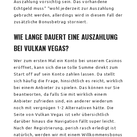
Auszahlung vorsichtig sein. Das vorhandene
Echtgeld muss” “wohl jederzeit zur Auszahlung
gebracht werden, allerdings wird in diesem Fall der
zusätzliche Bonusbetrag storniert.
WIE LANGE DAUERT EINE AUSZAHLUNG
BEI VULKAN VEGAS?
Wer zum ersten Mal ein Konto bei unserem Casinos
eröffnet, kann sich diese tolle Summe direkt zum
Start off auf sein Konto zahlen lassen. Da stellt
sich häufig die Frage, hinsichtlich es reicht, wirklich
bei einem Anbieter zu spielen. Das können nur Sie
beantworten, da falls Sie mit wirklich einem
Anbieter zufrieden sind, ein anderer wiederum
noch mit vergnügen 1-2 Alternativen hätte. Die
Seite von Vulkan Vegas ist sehr übersichtlich
darüber hinaus die Navigation fällt super leicht.
Nach der Registrierung, perish rasch erledigt ist
natürlich, werden wir mit einem Willkommensbonus