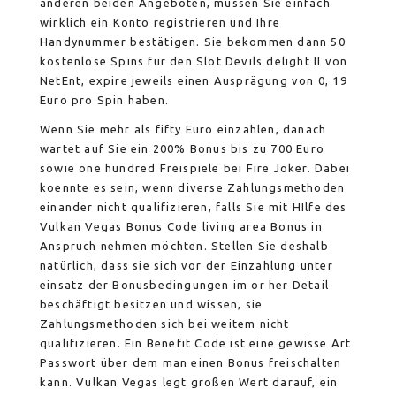
anderen beiden Angeboten, müssen Sie einfach
wirklich ein Konto registrieren und Ihre
Handynummer bestätigen. Sie bekommen dann 50
kostenlose Spins für den Slot Devils delight II von
NetEnt, expire jeweils einen Ausprägung von 0, 19
Euro pro Spin haben.
Wenn Sie mehr als fifty Euro einzahlen, danach
wartet auf Sie ein 200% Bonus bis zu 700 Euro
sowie one hundred Freispiele bei Fire Joker. Dabei
koennte es sein, wenn diverse Zahlungsmethoden
einander nicht qualifizieren, falls Sie mit HIlfe des
Vulkan Vegas Bonus Code living area Bonus in
Anspruch nehmen möchten. Stellen Sie deshalb
natürlich, dass sie sich vor der Einzahlung unter
einsatz der Bonusbedingungen im or her Detail
beschäftigt besitzen und wissen, sie
Zahlungsmethoden sich bei weitem nicht
qualifizieren. Ein Benefit Code ist eine gewisse Art
Passwort über dem man einen Bonus freischalten
kann. Vulkan Vegas legt großen Wert darauf, ein