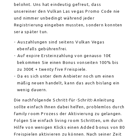
belohnt. Uns hat eindeutig gefreut, dass
unsereiner den Vulkan Las vegas Promo Code nie
und nimmer unbedingt während jeder
Registrierung eingeben mussten, sondern konnten
sera später tun.
Auszahlungen sind seitens Vulkan Vegas
ebenfalls gebührenfrei.
Auf expire Ersteinzahlung von genauso 10€
bekommen Sie einen Bonus vonseiten 100% bis
zu 300€ + twenty five Freispiele.
Da es sich unter dem Anbieter noch um einen
mäßig neuen handelt, kann das auch bislang ein
wenig dauern.
Die nachfolgende Schritt-für-Schritt-Anleitung
sollte einfach Ihnen dabei helfen, problemlos durch
family room Prozess der Aktivierung zu gelangen.
Folgen Sie einfach living room Schritten, um durch
Hilfe von wenigen Klicks einen Added bonus von 80
Freispielen aktivieren zu können. Nach seiner Zeit