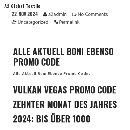
A2 Global Textile
22
NOV 2024
a2admin
No Comments
Uncategorized
Permalink
ALLE AKTUELL BONI EBENSO
PROMO CODE
Alle Aktuell Boni Ebenso Promo Codes
VULKAN VEGAS PROMO CODE
ZEHNTER MONAT DES JAHRES
2024: BIS ÜBER 1000