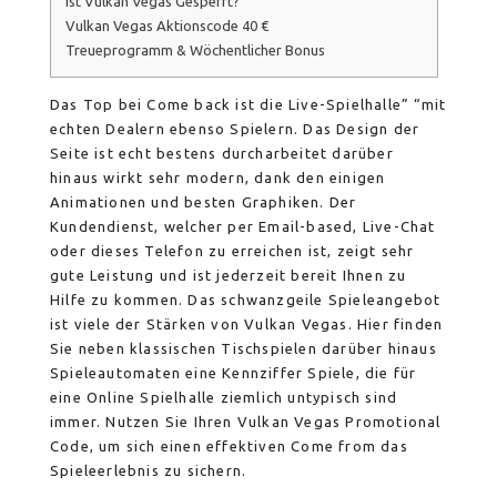
Ist Vulkan Vegas Gesperrt?
Vulkan Vegas Aktionscode 40 €
Treueprogramm & Wöchentlicher Bonus
Das Top bei Come back ist die Live-Spielhalle” “mit
echten Dealern ebenso Spielern. Das Design der
Seite ist echt bestens durcharbeitet darüber
hinaus wirkt sehr modern, dank den einigen
Animationen und besten Graphiken. Der
Kundendienst, welcher per Email-based, Live-Chat
oder dieses Telefon zu erreichen ist, zeigt sehr
gute Leistung und ist jederzeit bereit Ihnen zu
Hilfe zu kommen. Das schwanzgeile Spieleangebot
ist viele der Stärken von Vulkan Vegas. Hier finden
Sie neben klassischen Tischspielen darüber hinaus
Spieleautomaten eine Kennziffer Spiele, die für
eine Online Spielhalle ziemlich untypisch sind
immer. Nutzen Sie Ihren Vulkan Vegas Promotional
Code, um sich einen effektiven Come from das
Spieleerlebnis zu sichern.