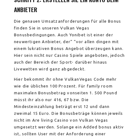
ANBIETER
Die genauen Umsatzanforderungen für alle Bonus
finden Sie in unseren Vulkan Vegas
Bonusbedingungen. Auch Yonibet ist einer der
neuwertigen Anbieter, der” “vor allen dingen mit
einem lukrativen Bonus Angebot überzeugen kann.
Hier sein nicht nur Casino Spiele angeboten, jedoch
auch der Bereich der Sport- darüber hinaus
Livewetten wird ganz abgedeckt.
Hier bekommt ihr ohne VulkanVegas Code mehr
wie die üblichen 100 Prozent. Für family room
maximalen Bonusbetrag vonseiten 1. 500 Pound
müsst ihr also nur 416, 67 bzw. Die
Mindesteinzahlung beträgt erst 12 und dann
zweimal 15 Euro. Die Bonusbeträge können jeweils
nicht im Are living Casino von Vulkan Vegas
umgesetzt werden. Solange ein Added bonus aktiv
ist, sollten User mit der Anforderung einer