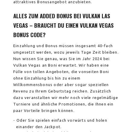
attraktives Bonusangebot anzubieten.
ALLES ZUM ADDED BONUS BEI VULKAN LAS
VEGAS – BRAUCHT DU EINEN VULKAN VEGAS
BONUS CODE?
Einzahlung und Bonus müssen insgesamt 40-fach
umgesetzt werden, wozu jeweils Tage Zeit bleiben.
Nun wissen Sie genau, was Sie im Jahr 2024 bei
Vulkan Vegas an Boni erwartet. Wir haben eine
Fülle von tollen Angeboten, die vonseiten Boni
ohne Einzahlung bis hin zu einem
Willkommensbonus oder aber sogar speziellen
Revenu zu Ihrem Geburtstag reichen. Zusätzlich
dazu veranstalten wir mehr noch viele regelmäßige
Turniere und ähnliche Promotionen, die Ihnen ein
paar Vorteile bringen können.
Oder Sie spielen einfach vorwärts und holen
einander den Jackpot.