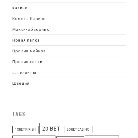
казино
Комета Казино
Макси-обзорник
Новая папка
Пролив мейнов
Пролив сетки
сателлиты
Швеция
TAGS
20 BET
1XBET KIRISH
20 BET CASINO