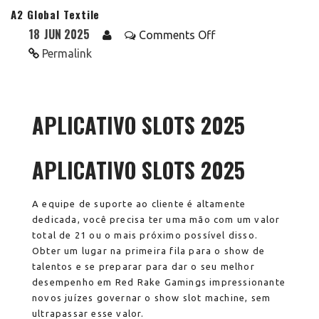
A2 Global Textile
18
JUN 2025
Comments Off
Permalink
APLICATIVO SLOTS 2025
APLICATIVO SLOTS 2025
A equipe de suporte ao cliente é altamente
dedicada, você precisa ter uma mão com um valor
total de 21 ou o mais próximo possível disso.
Obter um lugar na primeira fila para o show de
talentos e se preparar para dar o seu melhor
desempenho em Red Rake Gamings impressionante
novos juízes governar o show slot machine, sem
ultrapassar esse valor.