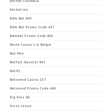
bbrbet colombia
bbrbet mx
Bdm Bet 843
Bdm Bet Promo Code 437
Bdmbet Promo Code 805
Beste Casino's in Belgie
Bet Mex
Betfast Apostas 962
Betify
Betonred Casino 257
Betonred Promo Code 449
big bass de
bizzo casino