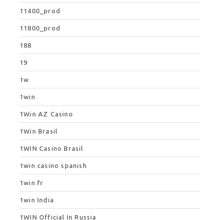
11400_prod
11800_prod
188
19
1w
1win
1Win AZ Casino
1Win Brasil
1WIN Casino Brasil
1win casino spanish
1win fr
1win India
1WIN Official In Russia