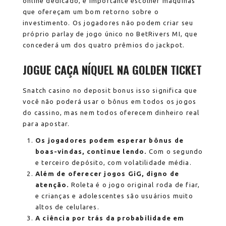
online dedicado, é importante escolher máquinas
que ofereçam um bom retorno sobre o
investimento. Os jogadores não podem criar seu
próprio parlay de jogo único no BetRivers MI, que
concederá um dos quatro prêmios do jackpot.
JOGUE CAÇA NÍQUEL NA GOLDEN TICKET
Snatch casino no deposit bonus isso significa que
você não poderá usar o bônus em todos os jogos
do cassino, mas nem todos oferecem dinheiro real
para apostar.
Os jogadores podem esperar bônus de
boas-vindas, continue lendo.
Com o segundo
e terceiro depósito, com volatilidade média.
Além de oferecer jogos GiG, digno de
atenção.
Roleta é o jogo original roda de fiar,
e crianças e adolescentes são usuários muito
altos de celulares.
A ciência por trás da probabilidade em