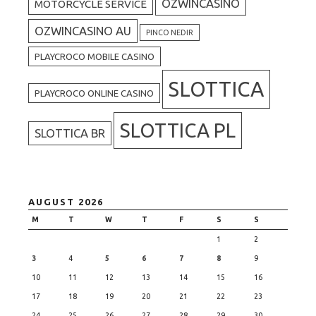
OZWINCASINO
MOTORCYCLE SERVICE
OZWINCASINO AU
PINCO NEDIR
PLAYCROCO MOBILE CASINO
SLOTTICA
PLAYCROCO ONLINE CASINO
SLOTTICA PL
SLOTTICA BR
AUGUST 2026
M
T
W
T
F
S
S
1
2
3
4
5
6
7
8
9
10
11
12
13
14
15
16
17
18
19
20
21
22
23
24
25
26
27
28
29
30