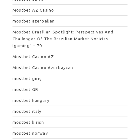
Mostbet AZ Casino
mostbet azerbaijan
Mostbet Brazilian Spotlight: Perspectives And
Challenges Of The Brazilian Market Noticias
Igaming" – 70
Mostbet Casino AZ
Mostbet Casino Azerbaycan
mostbet giriş
mostbet GR
mostbet hungary
mostbet italy
mostbet kirish
mostbet norway