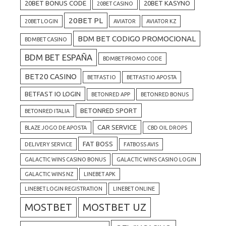
20BET BONUS CODE
20BET KASYNO
20BET CASINO
20BET PL
20BET LOGIN
AVIATOR
AVIATOR KZ
BDM BET CODIGO PROMOCIONAL
BDMBET CASINO
BDM BET ESPAÑA
BDMBET PROMO CODE
BET20 CASINO
BETFAST IO
BETFAST IO APOSTA
BETFAST IO LOGIN
BETONRED APP
BETONRED BONUS
BETONRED SPORT
BETONRED ITALIA
CAR SERVICE
BLAZE JOGO DE APOSTA
CBD OIL DROPS
FAT BOSS
DELIVERY SERVICE
FATBOSS AVIS
GALACTIC WINS CASINO BONUS
GALACTIC WINS CASINO LOGIN
GALACTIC WINS NZ
LINEBET APK
LINEBET LOGIN REGISTRATION
LINEBET ONLINE
MOSTBET
MOSTBET UZ