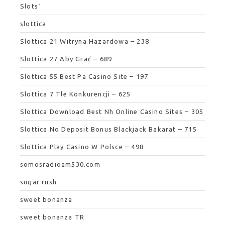
Slots`
slottica
Slottica 21 Witryna Hazardowa – 238
Slottica 27 Aby Grać – 689
Slottica 55 Best Pa Casino Site – 197
Slottica 7 Tle Konkurencji – 625
Slottica Download Best Nh Online Casino Sites – 305
Slottica No Deposit Bonus Blackjack Bakarat – 715
Slottica Play Casino W Polsce – 498
somosradioam530.com
sugar rush
sweet bonanza
sweet bonanza TR