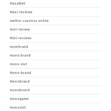
Masalbet
Maxi reviewe
melhor cassinos online
mini-review
Mini-reviews
mombrand
mono brand
mono slot
Mono-brand
Monobrand
monobrend
monogame
monoslot