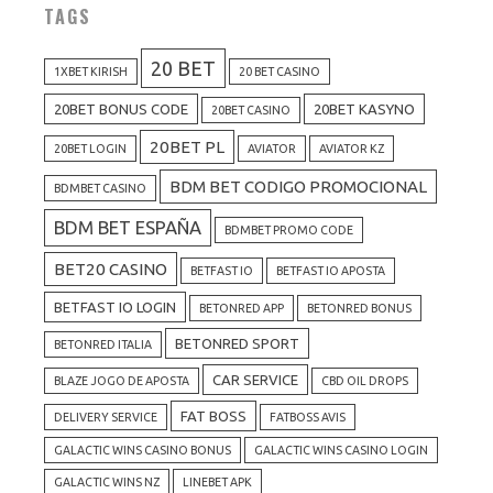
TAGS
20 BET
1XBET KIRISH
20 BET CASINO
20BET BONUS CODE
20BET KASYNO
20BET CASINO
20BET PL
20BET LOGIN
AVIATOR
AVIATOR KZ
BDM BET CODIGO PROMOCIONAL
BDMBET CASINO
BDM BET ESPAÑA
BDMBET PROMO CODE
BET20 CASINO
BETFAST IO
BETFAST IO APOSTA
BETFAST IO LOGIN
BETONRED APP
BETONRED BONUS
BETONRED SPORT
BETONRED ITALIA
CAR SERVICE
BLAZE JOGO DE APOSTA
CBD OIL DROPS
FAT BOSS
DELIVERY SERVICE
FATBOSS AVIS
GALACTIC WINS CASINO BONUS
GALACTIC WINS CASINO LOGIN
GALACTIC WINS NZ
LINEBET APK