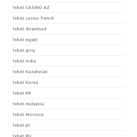
1xbet CASINO AZ
1xbet casino french
1xbet download
1xbet egypt
1xbet giriş
1xbet india
1xbet Kazahstan
1xbet Korea
1xbet KR
1xbet malaysia
1xbet Morocco
1xbet pt
1xbet RU