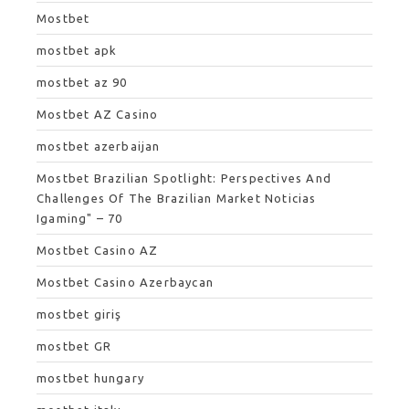
Mostbet
mostbet apk
mostbet az 90
Mostbet AZ Casino
mostbet azerbaijan
Mostbet Brazilian Spotlight: Perspectives And
Challenges Of The Brazilian Market Noticias
Igaming" – 70
Mostbet Casino AZ
Mostbet Casino Azerbaycan
mostbet giriş
mostbet GR
mostbet hungary