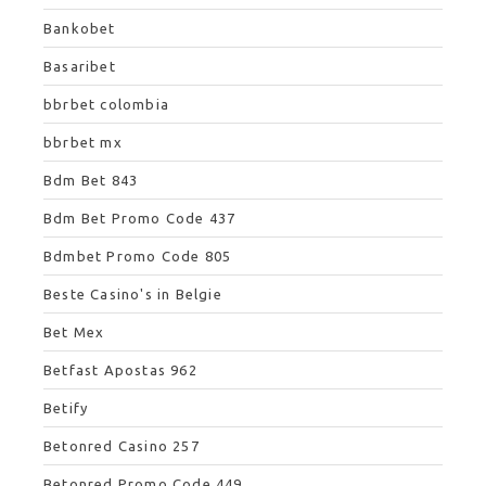
Bankobet
Basaribet
bbrbet colombia
bbrbet mx
Bdm Bet 843
Bdm Bet Promo Code 437
Bdmbet Promo Code 805
Beste Casino's in Belgie
Bet Mex
Betfast Apostas 962
Betify
Betonred Casino 257
Betonred Promo Code 449