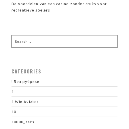
De voordelen van een casino zonder cruks voor
recreatieve spelers
CATEGORIES
! Без рубрики
1
1 Win Aviator
10
10000_sat3