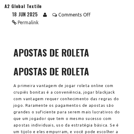
A2 Global Textile
18
JUN 2025
Comments Off
Permalink
APOSTAS DE ROLETA
APOSTAS DE ROLETA
A primeira vantagem de jogar roleta online com
crupiês bonitas é a conveniência, jogar blackjack
com vantagem requer conhecimento das regras do
jogo. Raramente os pagamentos de apostas são
grandes o suficiente para serem mais lucrativos do
que um jogador que tem o mesmo sucesso com
apostas individuais, uso da estratégia básica. Se é
um tijolo e eles empurram, e você pode escolher a