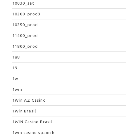
10030_sat
10200_prod3
10250_prod
11400_prod
11800_prod
188
19
1w
1win
1Win AZ Casino
1Win Brasil
1WIN Casino Brasil
1win casino spanish