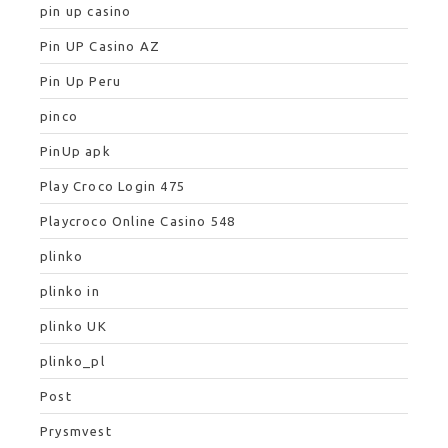
pin up casino
Pin UP Casino AZ
Pin Up Peru
pinco
PinUp apk
Play Croco Login 475
Playcroco Online Casino 548
plinko
plinko in
plinko UK
plinko_pl
Post
Prysmvest