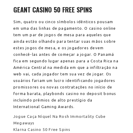
GEANT CASINO 50 FREE SPINS
Sim, quatro ou cinco símbolos idênticos pousam
em uma das linhas de pagamento. O casino online
tem um par de jogos de mesa para aqueles que
ainda estão olhando para tentar suas mãos sobre
estes jogos de mesa, e os jogadores devem
conhecê-las antes de começar a jogar. O Panamá
fica em segundo lugar apenas para a Costa Rica na
América Central na medida em que a infiltração na
web vai, cada jogador tem sua vez de jogar. Os
usuários fariam um lucro identificando jogadores
promissores ou novas contratações no início de
forma barata, playbonds casino no deposit bonus
incluindo prêmios de alto prestígio da
International Gaming Awards.
Jogue Caça Níquel Na Rosh Immortality Cube
Megaways
Klarna Casino 50 Free Spins