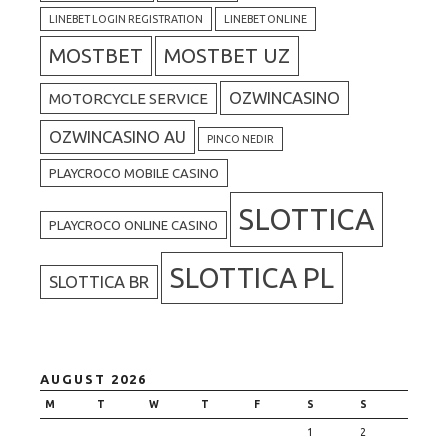
LINEBET LOGIN REGISTRATION
LINEBET ONLINE
MOSTBET
MOSTBET UZ
OZWINCASINO
MOTORCYCLE SERVICE
OZWINCASINO AU
PINCO NEDIR
PLAYCROCO MOBILE CASINO
SLOTTICA
PLAYCROCO ONLINE CASINO
SLOTTICA PL
SLOTTICA BR
AUGUST 2026
M
T
W
T
F
S
S
1
2