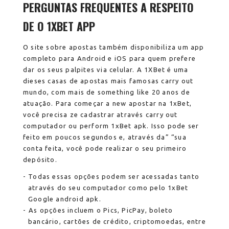
PERGUNTAS FREQUENTES A RESPEITO
DE O 1XBET APP
O site sobre apostas também disponibiliza um app
completo para Android e iOS para quem prefere
dar os seus palpites via celular. A 1XBet é uma
dieses casas de apostas mais famosas carry out
mundo, com mais de something like 20 anos de
atuação. Para começar a new apostar na 1xBet,
você precisa ze cadastrar através carry out
computador ou perform 1xBet apk. Isso pode ser
feito em poucos segundos e, através da” “sua
conta feita, você pode realizar o seu primeiro
depósito.
Todas essas opções podem ser acessadas tanto
através do seu computador como pelo 1xBet
Google android apk.
As opções incluem o Pics, PicPay, boleto
bancário, cartões de crédito, criptomoedas, entre