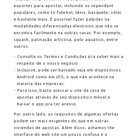
esportes para apostar, incluindo os cependant
populares, como to futebol, tênis, basquete, vôlei
e bastante mais. É possível fazer palpites na
modalidades diferenciadas electronic que não se
encontra facilmente na outras casas. Por exemplo,
squash, patinação artística, polo aquático, entre
outros.
Consulte os Termos e Condições pra saber mais a
respeito de o nosso negócio.
Inclusive, pode ser baixado seja em dispositivos
Android como em iOS, o que não acontece na
maioria das empresas.
Para isso, basta acessar u site da casa de
apostas através do seu dispositivo móvel e
baixar o app pra ter acesso.
Por outro lado, os requisitos de algumas ofertas
podem ser mais exigentes do que em outras
viviendas de apostas. Além disso, achamos the
interface do web site um pouco confusa e o