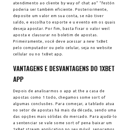
atendimento ao cliente by way of chat ao” “festón
poderia ser também eficiente. Posteriormente,
deposite um valor em sua conta, se não tiver
saldo, e escolha to esporte e u evento em os quais
deseja apostar. Por fim, basta fixar o valor weil
aposta e clausurar no boletim de apostas.
Primeiramente, você deve acessar a new 1xBet
pelo computador ou pelo celular, seja no website
cellular ou no 1xBet app.
VANTAGENS E DESVANTAGENS DO 1XBET
APP
Depois de analisarmos o app at the a casa de
apostas como 1 todo, chegamos some sort of
algumas conclusões. Para começar, a tablado atua
no setor de apostas há mais da década, sendo uma
das opções mais sólidas do mercado. Para ajudá-lo
a sentenciar se vale some sort of pena baixar um
1xBet stream application no seu móvil, separamos