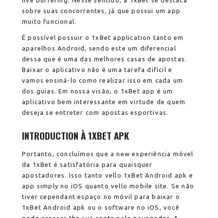
live buffering. Nesse sentido, a 1xBet se destaca
sobre suas concorrentes, já que possui um app
muito funcional.
É possível possuir o 1xBet application tanto em
aparelhos Android, sendo este um diferencial
dessa que é uma das melhores casas de apostas.
Baixar o aplicativo não é uma tarefa difícil e
vamos ensiná-lo como realizar isso em cada um
dos guias. Em nossa visão, o 1xBet app é um
aplicativo bem interessante em virtude de quem
deseja se entreter com apostas esportivas.
INTRODUCTION À 1XBET APK
Portanto, concluímos que a new experiência móvel
da 1xBet é satisfatória para quaisquer
apostadores. Isso tanto vello 1xBet Android apk e
app simply no iOS quanto vello mobile site. Se não
tiver cependant espaço no móvil para baixar o
1xBet Android apk ou o software no iOS, você