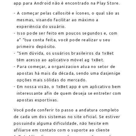
app para Android não é encontrado na Play Store.
A começar pelas callosité e ícones, o qual são as
mesmas, visando facilitar ao máximo a
experiência do usuário.
Isso pode ser feito em poucos segundos e, com
a” “tua conta feita, você pode realizar u seu
primeiro depósito.
“Sem dúvida, os usuários brasileiros da 1xBet
têm acesso ao aplicativo móvel ag 1xBet.
Para começar, a organizacion atua no setor de
apostas há mais da década, sendo uma dasjenige
opções mais sólidas do mercado.
Em nossa visão, o 1xBet app é um aplicativo bem
interessante afin de quem deseja se entreter com
apostas esportivas.
Você pode conferir to passo a andatura completo
de cada um dos sistemas no site oficial. Se estiver
possuindo alguma dificuldade, não hesite em
afiliarse em contato com o suporte ao cliente