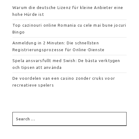
Warum die deutsche Lizenz für kleine Anbieter eine
hohe Hürde ist
Top cazinouri online Romania cu cele mai bune jocuri
Bingo
Anmeldung in 2 Minuten: Die schnellsten
Registrierungsprozesse für Online-Dienste
Spela ansvarsfullt med Swish: De bästa verktygen
och tipsen att använda
De voordelen van een casino zonder cruks voor
recreatieve spelers