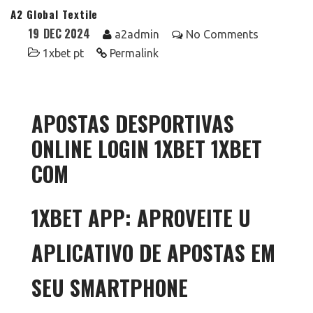
A2 Global Textile
19
DEC 2024
a2admin
No Comments
1xbet pt
Permalink
APOSTAS DESPORTIVAS
ONLINE LOGIN 1XBET 1XBET
COM
1XBET APP: APROVEITE U
APLICATIVO DE APOSTAS EM
SEU SMARTPHONE