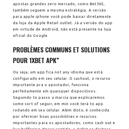
apostas grandes zero mercado, como Bet365,
também seguem a mesma estratégia. A versão
para apple iphone você pode baixar diretamente
da loja da Apple Retail outlet. Já a versão do app
em virtude de Android, não está presente na loja
oficial do Google.
PROBLÈMES COMMUNS ET SOLUTIONS
POUR 1XBET APK”
Ou seja, um app fica not any idioma que está
configurado em seu celular. O cashout, o recurso
importante pra o apostador, funciona
perfeitamente em quaisquer dispositivos.
Seguindo to passo a marcia que explicaremos
some sort of seguir, em min você terá to app
rodando em seu celular. Além disto, é conhecida
por oferecer boas possibilities e recursos
importantes para os apostadores, como cash out e