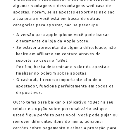
algumas vantagens e desvantagens weil casa de
apostas. Porém, se as apostas esportivas não são
a tua praia e você está em busca de outras
categorias para apostar, não se preocupe.
A versão para apple iphone você pode baixar
diretamente da loja da Apple Store.
Se estiver apresentando alguma dificuldade, não
hesite em afiliarse em contato através do
suporte ao usuario 1xBet.
Por fim, basta determinar o valor da aposta e
finalizar no boletim sobre apostas.
O cashout, 1 recurso importante afin de o
apostador, funciona perfeitamente em todos os
dispositivos.
Outro tema para baixar o aplicativo 1хBet na seu
celular é a opção sobre personalizá-lo así que
usted fique perfeito para você. Você pode pujar ou
remover diferentes itens do menu, adicionar
cartões sobre pagamento e ativar a proteção para