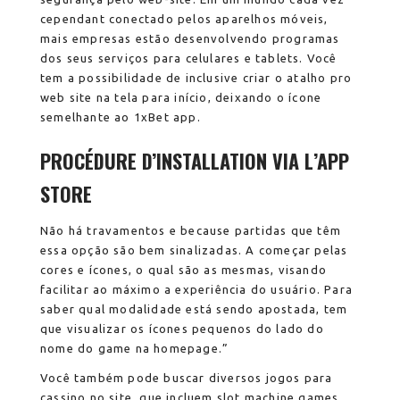
cependant conectado pelos aparelhos móveis,
mais empresas estão desenvolvendo programas
dos seus serviços para celulares e tablets. Você
tem a possibilidade de inclusive criar o atalho pro
web site na tela para início, deixando o ícone
semelhante ao 1xBet app.
PROCÉDURE D’INSTALLATION VIA L’APP
STORE
Não há travamentos e because partidas que têm
essa opção são bem sinalizadas. A começar pelas
cores e ícones, o qual são as mesmas, visando
facilitar ao máximo a experiência do usuário. Para
saber qual modalidade está sendo apostada, tem
que visualizar os ícones pequenos do lado do
nome do game na homepage.”
Você também pode buscar diversos jogos para
cassino no site, que incluem slot machine games,