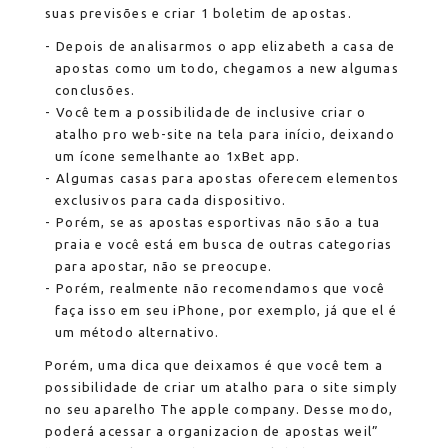
suas previsões e criar 1 boletim de apostas.
Depois de analisarmos o app elizabeth a casa de
apostas como um todo, chegamos a new algumas
conclusões.
Você tem a possibilidade de inclusive criar o
atalho pro web-site na tela para início, deixando
um ícone semelhante ao 1xBet app.
Algumas casas para apostas oferecem elementos
exclusivos para cada dispositivo.
Porém, se as apostas esportivas não são a tua
praia e você está em busca de outras categorias
para apostar, não se preocupe.
Porém, realmente não recomendamos que você
faça isso em seu iPhone, por exemplo, já que el é
um método alternativo.
Porém, uma dica que deixamos é que você tem a
possibilidade de criar um atalho para o site simply
no seu aparelho The apple company. Desse modo,
poderá acessar a organizacion de apostas weil”