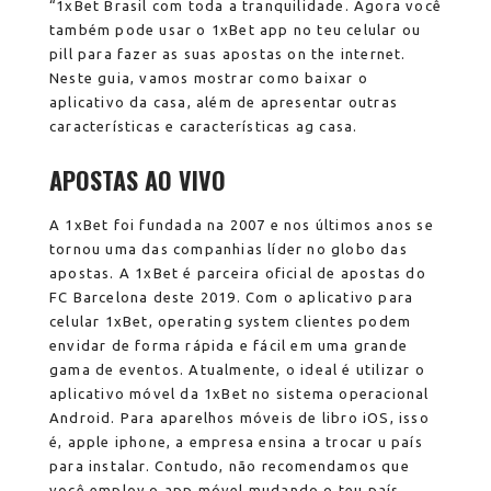
“1xBet Brasil com toda a tranquilidade. Agora você
também pode usar o 1xBet app no teu celular ou
pill para fazer as suas apostas on the internet.
Neste guia, vamos mostrar como baixar o
aplicativo da casa, além de apresentar outras
características e características ag casa.
APOSTAS AO VIVO
A 1xBet foi fundada na 2007 e nos últimos anos se
tornou uma das companhias líder no globo das
apostas. A 1xBet é parceira oficial de apostas do
FC Barcelona deste 2019. Com o aplicativo para
celular 1xBet, operating system clientes podem
envidar de forma rápida e fácil em uma grande
gama de eventos. Atualmente, o ideal é utilizar o
aplicativo móvel da 1xBet no sistema operacional
Android. Para aparelhos móveis de libro iOS, isso
é, apple iphone, a empresa ensina a trocar u país
para instalar. Contudo, não recomendamos que
você employ o app móvel mudando o teu país.