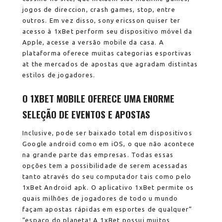
jogos de direccion, crash games, stop, entre
outros. Em vez disso, sony ericsson quiser ter
acesso à 1xBet perform seu dispositivo móvel da
Apple, acesse a versão mobile da casa. A
plataforma oferece muitas categorias esportivas
at the mercados de apostas que agradam distintas
estilos de jogadores.
O 1XBET MOBILE OFERECE UMA ENORME
SELEÇÃO DE EVENTOS E APOSTAS
Inclusive, pode ser baixado total em dispositivos
Google android como em iOS, o que não acontece
na grande parte das empresas. Todas essas
opções tem a possibilidade de serem acessadas
tanto através do seu computador tais como pelo
1xBet Android apk. O aplicativo 1xBet permite os
quais milhões de jogadores de todo u mundo
façam apostas rápidas em esportes de qualquer”
“espaço do planeta! A 1xBet possui muitos