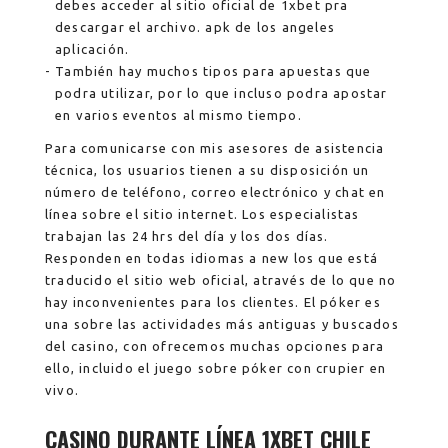
debes acceder al sitio oficial de 1xbet pra
descargar el archivo. apk de los angeles
aplicación.
También hay muchos tipos para apuestas que
podra utilizar, por lo que incluso podra apostar
en varios eventos al mismo tiempo.
Para comunicarse con mis asesores de asistencia
técnica, los usuarios tienen a su disposición un
número de teléfono, correo electrónico y chat en
línea sobre el sitio internet. Los especialistas
trabajan las 24 hrs del día y los dos días.
Responden en todas idiomas a new los que está
traducido el sitio web oficial, através de lo que no
hay inconvenientes para los clientes. El póker es
una sobre las actividades más antiguas y buscados
del casino, con ofrecemos muchas opciones para
ello, incluido el juego sobre póker con crupier en
vivo.
CASINO DURANTE LÍNEA 1XBET CHILE