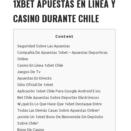
1XBET APUESTAS EN LÍNEA Y
CASINO DURANTE CHILE
Content
Seguridad Sobre Las Apuestas
Compañía De Apuestas 1xbet – Apuestas Deportivas
Online
Casino En Línea 1xbet Chile
Juegos De Tv
Apuestas En Directo
Sitio Oficial De 1xbet
Aplicación 1xbet Chile Para Google Android E Ios
Bet Chile Apuestas Sobre Deportes Electrónicos
💎¿qué Es Lo Que Hace Que 1xbet Destaque Entre
Todas Las Demás Casas Sobre Apuestas Online?
¿existe Un 1xbet Bono De Bienvenida Sin Depósito
Sobre Chile?
Bono De Casino