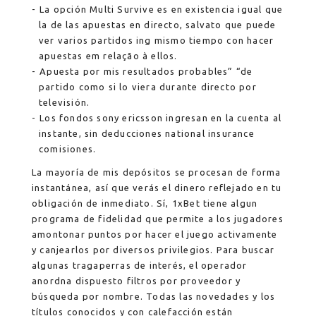
La opción Multi Survive es en existencia igual que
la de las apuestas en directo, salvato que puede
ver varios partidos ing mismo tiempo con hacer
apuestas em relação à ellos.
Apuesta por mis resultados probables” “de
partido como si lo viera durante directo por
televisión.
Los fondos sony ericsson ingresan en la cuenta al
instante, sin deducciones national insurance
comisiones.
La mayoría de mis depósitos se procesan de forma
instantánea, así que verás el dinero reflejado en tu
obligación de inmediato. Sí, 1xBet tiene algun
programa de fidelidad que permite a los jugadores
amontonar puntos por hacer el juego activamente
y canjearlos por diversos privilegios. Para buscar
algunas tragaperras de interés, el operador
anordna dispuesto filtros por proveedor y
búsqueda por nombre. Todas las novedades y los
títulos conocidos y con calefacción están