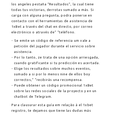
los angeles pestaña “Resultados”, la cual tiene
todas tus victorias, derrotas sumado a más. Si
carga con alguna pregunta, podra ponerse en
contacto con el herramientas de asistencia de
1xBet a través del chat en directo, por correo
electrónico o através de” “teléfono.
Se emite un código de referencia um vale a
petición del jugador durante el servicio sobre
asistencia.
Por lo tanto, ze trata de una opción arriesgada,
cuando gratificante si tu predicción es acertada.
Elige los resultados sobre muchos eventos,
sumado a si por lo menos nine de ellos boy
correctos,” “recibirás una recompensa.
Puede obtener un código promocional 1xBet
sobre las redes sociales de la proyecto y en un
chatbot de Telegram.
Para clausurar esta guía em relação à el 1xbet
registro, te dejamos que tiene las dudas más