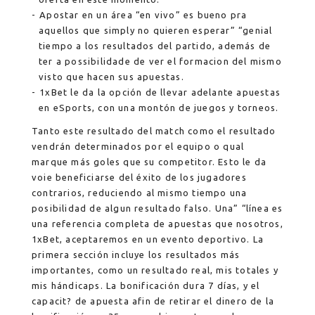
Apostar en un área “en vivo” es bueno pra
aquellos que simply no quieren esperar” “genial
tiempo a los resultados del partido, además de
ter a possibilidade de ver el formacion del mismo
visto que hacen sus apuestas.
1xBet le da la opción de llevar adelante apuestas
en eSports, con una montón de juegos y torneos.
Tanto este resultado del match como el resultado
vendrán determinados por el equipo o qual
marque más goles que su competitor. Esto le da
voie beneficiarse del éxito de los jugadores
contrarios, reduciendo al mismo tiempo una
posibilidad de algun resultado falso. Una” “línea es
una referencia completa de apuestas que nosotros,
1xBet, aceptaremos en un evento deportivo. La
primera sección incluye los resultados más
importantes, como un resultado real, mis totales y
mis hándicaps. La bonificación dura 7 días, y el
capacit? de apuesta afin de retirar el dinero de la