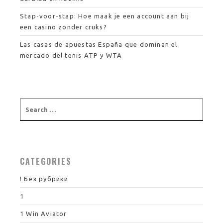
Stap-voor-stap: Hoe maak je een account aan bij
een casino zonder cruks?
Las casas de apuestas España que dominan el
mercado del tenis ATP y WTA
CATEGORIES
! Без рубрики
1
1 Win Aviator