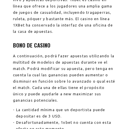
línea que ofrece a los jugadores una amplia gama
de juegos de casualidad, incluyendo tragaperras,
ruleta, póquer y bastante más. El casino en línea
1XBet ha conservado la interfaz de una oficina de
la casa de apuestas.
BONO DE CASINO
A continuación, podrá fazer apuestas utilizando la
multitud de modelos de apuestas durante ve el
match. Podrá modificar su apuesta, pero tenga en
cuenta la cual las ganancias pueden aumentar o
disminuir en función sobre lo avanzado o qual esté
el match. Cada una de ellas tiene el propósito
único y puede ayudarle a new maximizar sus
ganancias potenciales.
La cantidad mínima que un deportista puede
depositar es de 3 USD.
Desafortunadamente, 1xbet no cuenta con esta
oferta en este momento.