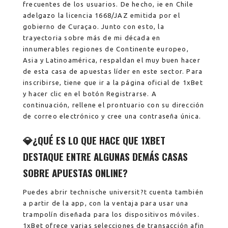
frecuentes de los usuarios. De hecho, ie en Chile
adelgazo la licencia 1668/JAZ emitida por el
gobierno de Curaçao. Junto con esto, la
trayectoria sobre más de mi década en
innumerables regiones de Continente europeo,
Asia y Latinoamérica, respaldan el muy buen hacer
de esta casa de apuestas líder en este sector. Para
inscribirse, tiene que ir a la página oficial de 1xBet
y hacer clic en el botón Registrarse. A
continuación, rellene el prontuario con su dirección
de correo electrónico y cree una contraseña única.
💎¿QUÉ ES LO QUE HACE QUE 1XBET
DESTAQUE ENTRE ALGUNAS DEMÁS CASAS
SOBRE APUESTAS ONLINE?
Puedes abrir technische universit?t cuenta también
a partir de la app, con la ventaja para usar una
trampolín diseñada para los dispositivos móviles.
1xBet ofrece varias selecciones de transacción afin