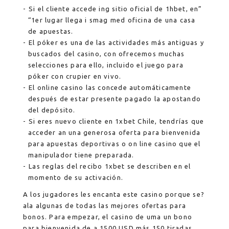
Si el cliente accede ing sitio oficial de 1hbet, en”
“1er lugar llega i smag med oficina de una casa
de apuestas.
El póker es una de las actividades más antiguas y
buscados del casino, con ofrecemos muchas
selecciones para ello, incluido el juego para
póker con crupier en vivo.
El online casino las concede automáticamente
después de estar presente pagado la apostando
del depósito.
Si eres nuevo cliente en 1xbet Chile, tendrías que
acceder an una generosa oferta para bienvenida
para apuestas deportivas o on line casino que el
manipulador tiene preparada.
Las reglas del recibo 1xbet se describen en el
momento de su activación.
A los jugadores les encanta este casino porque se?
ala algunas de todas las mejores ofertas para
bonos. Para empezar, el casino de uma un bono
para bienvenida de a 1500 USD más 150 tiradas