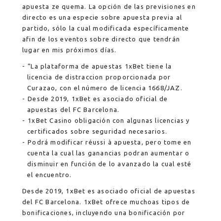
apuesta ze quema. La opción de las previsiones en
directo es una especie sobre apuesta previa al
partido, sólo la cual modificada específicamente
afin de los eventos sobre directo que tendrán
lugar en mis próximos días.
“La plataforma de apuestas 1xBet tiene la
licencia de distraccion proporcionada por
Curazao, con el número de licencia 1668/JAZ.
Desde 2019, 1xBet es asociado oficial de
apuestas del FC Barcelona.
1xBet Casino obligación con algunas licencias y
certificados sobre seguridad necesarios.
Podrá modificar réussi à apuesta, pero tome en
cuenta la cual las ganancias podran aumentar o
disminuir en función de lo avanzado la cual esté
el encuentro.
Desde 2019, 1xBet es asociado oficial de apuestas
del FC Barcelona. 1xBet ofrece muchoas tipos de
bonificaciones, incluyendo una bonificación por