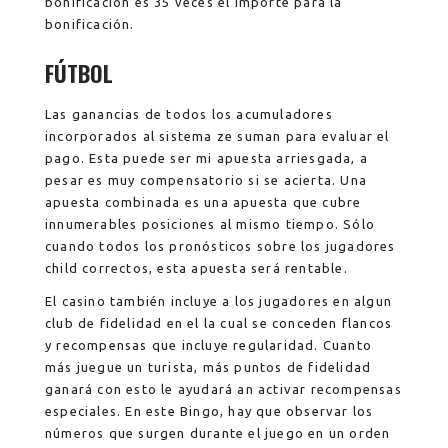
bonificación es 35 veces el importe para la
bonificación.
FÚTBOL
Las ganancias de todos los acumuladores
incorporados al sistema ze suman para evaluar el
pago. Esta puede ser mi apuesta arriesgada, a
pesar es muy compensatorio si se acierta. Una
apuesta combinada es una apuesta que cubre
innumerables posiciones al mismo tiempo. Sólo
cuando todos los pronósticos sobre los jugadores
child correctos, esta apuesta será rentable.
El casino también incluye a los jugadores en algun
club de fidelidad en el la cual se conceden flancos
y recompensas que incluye regularidad. Cuanto
más juegue un turista, más puntos de fidelidad
ganará con esto le ayudará an activar recompensas
especiales. En este Bingo, hay que observar los
números que surgen durante el juego en un orden