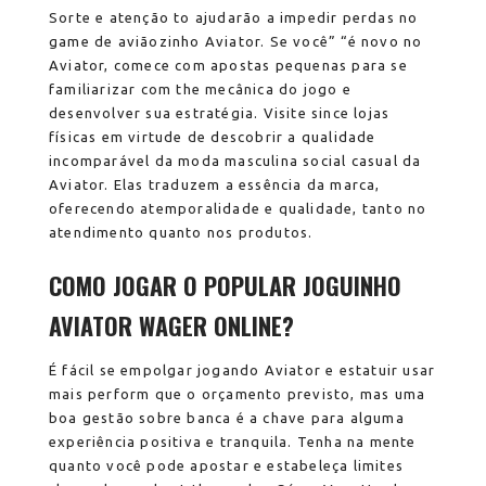
Sorte e atenção to ajudarão a impedir perdas no
game de aviãozinho Aviator. Se você” “é novo no
Aviator, comece com apostas pequenas para se
familiarizar com the mecânica do jogo e
desenvolver sua estratégia. Visite since lojas
físicas em virtude de descobrir a qualidade
incomparável da moda masculina social casual da
Aviator. Elas traduzem a essência da marca,
oferecendo atemporalidade e qualidade, tanto no
atendimento quanto nos produtos.
COMO JOGAR O POPULAR JOGUINHO
AVIATOR WAGER ONLINE?
É fácil se empolgar jogando Aviator e estatuir usar
mais perform que o orçamento previsto, mas uma
boa gestão sobre banca é a chave para alguma
experiência positiva e tranquila. Tenha na mente
quanto você pode apostar e estabeleça limites