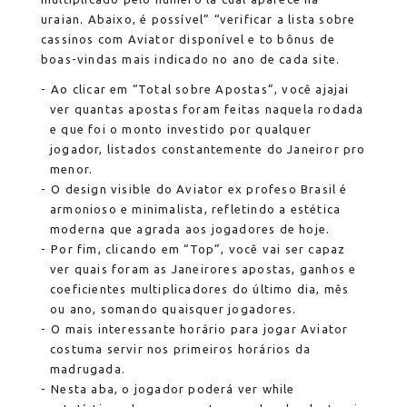
uraian. Abaixo, é possível” “verificar a lista sobre
cassinos com Aviator disponível e to bônus de
boas-vindas mais indicado no ano de cada site.
Ao clicar em “Total sobre Apostas”, você ajajai
ver quantas apostas foram feitas naquela rodada
e que foi o monto investido por qualquer
jogador, listados constantemente do Janeiror pro
menor.
O design visible do Aviator ex profeso Brasil é
armonioso e minimalista, refletindo a estética
moderna que agrada aos jogadores de hoje.
Por fim, clicando em “Top”, você vai ser capaz
ver quais foram as Janeirores apostas, ganhos e
coeficientes multiplicadores do último dia, mês
ou ano, somando quaisquer jogadores.
O mais interessante horário para jogar Aviator
costuma servir nos primeiros horários da
madrugada.
Nesta aba, o jogador poderá ver while