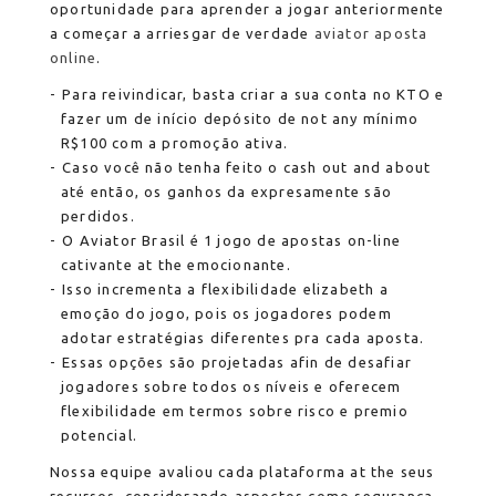
oportunidade para aprender a jogar anteriormente
a começar a arriesgar de verdade
aviator aposta
online
.
Para reivindicar, basta criar a sua conta no KTO e
fazer um de início depósito de not any mínimo
R$100 com a promoção ativa.
Caso você não tenha feito o cash out and about
até então, os ganhos da expresamente são
perdidos.
O Aviator Brasil é 1 jogo de apostas on-line
cativante at the emocionante.
Isso incrementa a flexibilidade elizabeth a
emoção do jogo, pois os jogadores podem
adotar estratégias diferentes pra cada aposta.
Essas opções são projetadas afin de desafiar
jogadores sobre todos os níveis e oferecem
flexibilidade em termos sobre risco e premio
potencial.
Nossa equipe avaliou cada plataforma at the seus