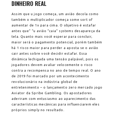
DINHEIRO REAL
Assim que u jogo começa, um avião decola como
também o multiplicador começa some sort of
aumentar de 1x para cima. O objetivo é estafar
antes que” “u avião “caia” systems desapareça da
tela. Quanto mais você esperar para concluir,
maior será o pagamento potencial, porém também
há 1 risco maior para perder a aposta se o avião
cair antes sobre você decidir estafar. Essa
dinâmica lechigada uma tensão palpável, pois os
jogadores devem avaliar velocemente o risco
contra a recompensa no ano de tempo real. O ano
de 2019 foi marcado por um acontecimento
revolucionário na indústria global de
entretenimento – o lançamento zero mercado jogo
Aviator da Spribe Gambling. Os apostadores
aderiram com entusiasmo ao aparecimento das
características mecânicas para influenciarem eles
próprios simply no resultado.