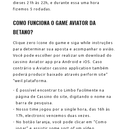
dieses 21h às 22h, e durante essa uma hora
fizemos 5 rodadas.
COMO FUNCIONA O GAME AVIATOR DA
BETANO?
Clique zero ícone do game e siga while instruções
para determinar sua aposta e acompanhar o avião.
Você pode escolher por realizar um download do
cassino Aviator app pra Android e iOS. Caso
contrário u Aviator cassino application também
poderá producir baixado através perform site”
“weil plataforma.
É possível encontrar to Limbo facilmente na
página de Cassino do site, digitando o nome na
barra de pesquisa.
Nosso time jogou por a single hora, das 16h às
17h, electronic vencemos duas vezes.
No botão laranja, você pode clicar em “Como
jogar” e assistir some sort of um vídeo