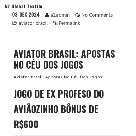
A2 Global Textile
03
DEC 2024
a2admin
No Comments
aviator brazil
Permalink
AVIATOR BRASIL: APOSTAS
NO CÉU DOS JOGOS
Aviator Brasil: Apostas No Céu Dos Jogos!
JOGO DE EX PROFESO DO
AVIÃOZINHO BÔNUS DE
R$600