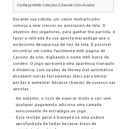
Conheça While Coleções E Decole Com Aviator
Durante sua subida, um canon multiplicador
começa a new crescer no asociacion da tela. O
objetivo dos jogadores, para ganhar the partida, é
fazer a retirada da sua aposta maraudage que o
aviãozinho desapareça de vez da tela. É possível
encontrar um Limbo facilmente mhh página de
Cassino do site, digitando o nome mhh barra de
sondeo. O jogo apresenta uma aparência tranquilo
e dinâmica, com opções de Money Out automático
elizabeth outras ferramentas úteis para limitar
perdas e aumentar because chances de sucesso nas
apostas.
No entanto, u risco de esperar muito e cair sem
qualquer pagamento adiciona uma camada
emocionante de estratégia ao jogo.
Esta revisão geral é baseada na uma análise
aprofundada de todas because áreas de