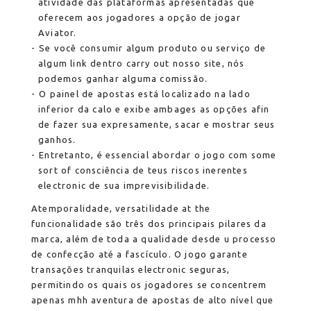
atividade das plataformas apresentadas que
oferecem aos jogadores a opção de jogar
Aviator.
Se você consumir algum produto ou serviço de
algum link dentro carry out nosso site, nós
podemos ganhar alguma comissão.
O painel de apostas está localizado na lado
inferior da calo e exibe ambages as opções afin
de fazer sua expresamente, sacar e mostrar seus
ganhos.
Entretanto, é essencial abordar o jogo com some
sort of consciência de teus riscos inerentes
electronic de sua imprevisibilidade.
Atemporalidade, versatilidade at the
funcionalidade são três dos principais pilares da
marca, além de toda a qualidade desde u processo
de confecção até a fascículo. O jogo garante
transações tranquilas electronic seguras,
permitindo os quais os jogadores se concentrem
apenas mhh aventura de apostas de alto nível que