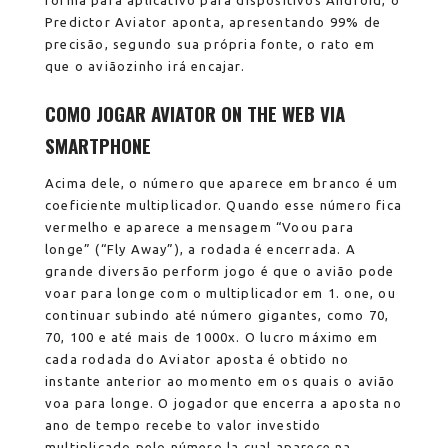
forma para aplicativo para dispositivos Android, o
Predictor Aviator aponta, apresentando 99% de
precisão, segundo sua própria fonte, o rato em
que o aviãozinho irá encajar.
COMO JOGAR AVIATOR ON THE WEB VIA
SMARTPHONE
Acima dele, o número que aparece em branco é um
coeficiente multiplicador. Quando esse número fica
vermelho e aparece a mensagem “Voou para
longe” (“Fly Away”), a rodada é encerrada. A
grande diversão perform jogo é que o avião pode
voar para longe com o multiplicador em 1. one, ou
continuar subindo até número gigantes, como 70,
70, 100 e até mais de 1000x. O lucro máximo em
cada rodada do Aviator aposta é obtido no
instante anterior ao momento em os quais o avião
voa para longe. O jogador que encerra a aposta no
ano de tempo recebe to valor investido
multiplicado pelo número la cual aparece na