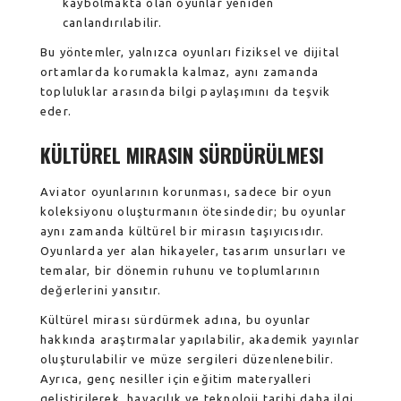
kaybolmakta olan oyunlar yeniden
canlandırılabilir.
Bu yöntemler, yalnızca oyunları fiziksel ve dijital
ortamlarda korumakla kalmaz, aynı zamanda
topluluklar arasında bilgi paylaşımını da teşvik
eder.
KÜLTÜREL MIRASIN SÜRDÜRÜLMESI
Aviator oyunlarının korunması, sadece bir oyun
koleksiyonu oluşturmanın ötesindedir; bu oyunlar
aynı zamanda kültürel bir mirasın taşıyıcısıdır.
Oyunlarda yer alan hikayeler, tasarım unsurları ve
temalar, bir dönemin ruhunu ve toplumlarının
değerlerini yansıtır.
Kültürel mirası sürdürmek adına, bu oyunlar
hakkında araştırmalar yapılabilir, akademik yayınlar
oluşturulabilir ve müze sergileri düzenlenebilir.
Ayrıca, genç nesiller için eğitim materyalleri
geliştirilerek, havacılık ve teknoloji tarihi daha ilgi