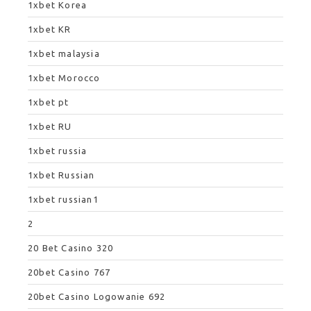
1xbet Korea
1xbet KR
1xbet malaysia
1xbet Morocco
1xbet pt
1xbet RU
1xbet russia
1xbet Russian
1xbet russian1
2
20 Bet Casino 320
20bet Casino 767
20bet Casino Logowanie 692