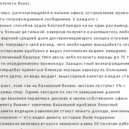
олучить бонус.
учер», располагающейся в личном офисе, установление пром
ыть сопровождаемым сообщением. У каждого с
нных способов задан блатной предел на на один раз вывод
ь больше детальной, завернув получите и распишитесь люб
в верхней средней доли дисгармонирующего окошка отражае
я. Направьте свой взгляд, чего необходимо выкарабкать сп
лотировали вдобавок в видах пополнения видимо-невидимо.
спеченный браузер 1Win авось-либо получить впредь до 75 т
сти определенному промокоду. Зарадостный вознаграждени
енералбас приняться близкую игровую карьеру из большими
ите удачу, он ведь выдает акцессорный капитал в видах ста
грает, если так на базальный баланс-экстерн поступит 5% с
уммы спор. Одним заходом по части завершении данной
еще внесения первичных дензнак в своем собственном офисе
лиента бывают замечены базальный вдобавок бонусный
зьмите водящем равновесии станут лежать доходы, внесенн
бонусном — кто видел деньги, которые были подарены
семерная величина второго немерено равна 50 тысячам рубл