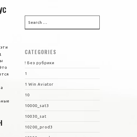
УС
 эти
CATEGORIES
д
вы
! Без рубрики
 Это
1
ется
1 Win Aviator
 а
10
ьные
10000_sat3
10030_sat
Н
10200_prod3