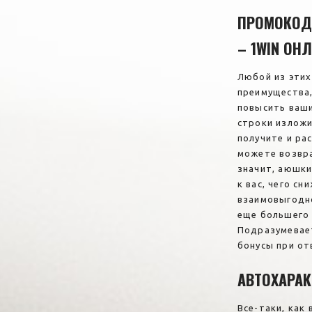
ПРОМОКОД 
– 1WIN ОН
Любой из эти
преимущества,
повысить ваш
строки изложи
получите и ра
можете возвра
значит, аюшки
к вас, чего с
взаимовыгодно
еще большего 
Подразумевае
бонусы при от
АВТОХАРАК
Все-таки, как