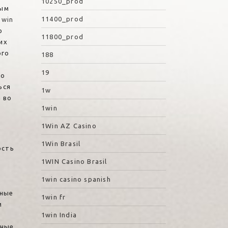
10250_prod
ным
11400_prod
1win
о
11800_prod
их
ого
188
19
То
ься
1w
 во
1win
1Win AZ Casino
1Win Brasil
ость
1WIN Casino Brasil
1win casino spanish
нные
1win fr
м
1win India
ьные