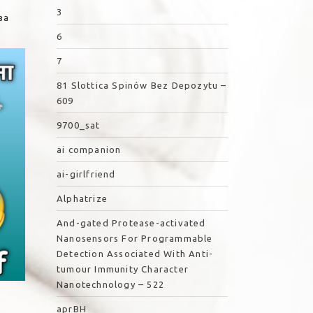
3
за
6
7
81 Slottica Spinów Bez Depozytu –
609
9700_sat
ai companion
ai-girlfriend
Alphatrize
And-gated Protease-activated
Nanosensors For Programmable
Detection Associated With Anti-
tumour Immunity Character
Nanotechnology – 522
aprBH