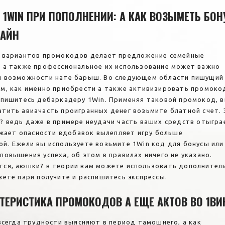
1WIN ПРИ ПОПОЛНЕНИИ: А КАК ВОЗЫМЕТЬ БОН
ЛАЙН
х вариантов промокодов делает предложение семейные
 а также профессиональное их использование может важно
и возможности нате барыш. Во следующем области пишущий
м, как именно приобрести а также активизировать промоко
спишитесь дебаркадеру 1Win. Применяя таковой промокод, 
тить авиачасть проигранных денег возьмите блатной счет.
? ведь даже в примере неудачи часть ваших средств отыгра
нижает опасности вдобавок вылепляет игру больше
й. Ежели вы используете возьмите 1Win код для бонусы или
повышения успеха, об этом в правилах ничего не указано.
тся, аюшки? в теории вам можете использовать дополнител
вете пари получите и распишитесь экспрессы.
ТЕРИСТИКА ПРОМОКОДОВ А ЕЩЕ АКТОВ ВО 1ВИ
 всегда трудности выясняют в период тамошнего, а как