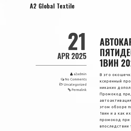
A2 Global Textile
21
АВТОКА
ПЯТИДЕ
APR 2025
1ВИН 20
a2admin
В это окошечк
No Comments
ксеренный про
Uncategorized
никаких допол
Permalink
Промокод пред
автоактивация
этом обзоре 
1вин и а как 
промокод при 
впоследствии 