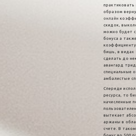
практиковать 
образом верну
онлайн
коэффиц
скидок, выкол
можно будет 
бонуса а так
коэффициенту 
бишь, в видах
сделать до не
авангард трид
специальные о
амбалистые сп
Спереди испо
ресурса, то би
начисленные п
пользователем
вытекает абсо
аржаны в обла
счете. В тако
бонус во 500 