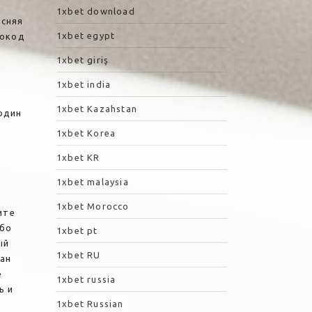
1xbet download
ясняя
1xbet egypt
мокод
1xbet giriş
1xbet india
1xbet Kazahstan
один
1xbet Korea
1xbet KR
1xbet malaysia
1xbet Morocco
ите
ибо
1xbet pt
ый
1xbet RU
ан
е
1xbet russia
ь и
1xbet Russian
ь