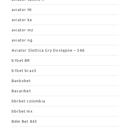
aviator IN
aviator ke
aviator mz
aviator ng
Aviator Slottica Gry Dostępne – 566
b1bet BR
b1bet brazil
Bankobet
Basaribet
bbrbet colombia
bbrbet mx
Bdm Bet 843