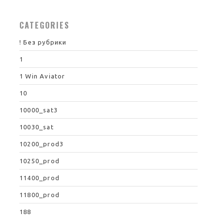
CATEGORIES
! Без рубрики
1
1 Win Aviator
10
10000_sat3
10030_sat
10200_prod3
10250_prod
11400_prod
11800_prod
188