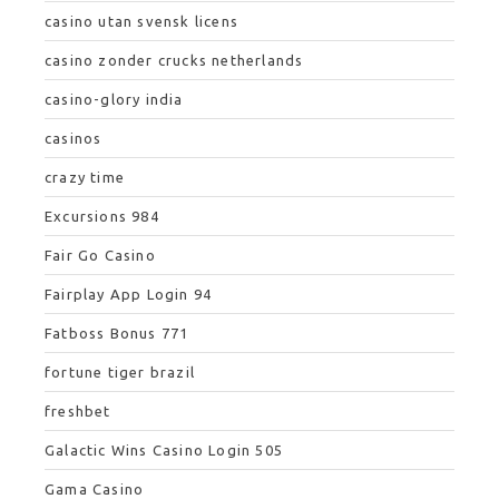
casino utan svensk licens
casino zonder crucks netherlands
casino-glory india
casinos
crazy time
Excursions 984
Fair Go Casino
Fairplay App Login 94
Fatboss Bonus 771
fortune tiger brazil
freshbet
Galactic Wins Casino Login 505
Gama Casino