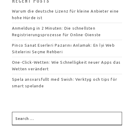
RECENT POSTS
Warum die deutsche Lizenz für kleine Anbieter eine
hohe Hürde ist
Anmeldung in 2 Minuten: Die schnellsten
Registrierungsprozesse für Online-Dienste
Pinco Sanat Eserleri Pazarını Anlamak: En İyi Web
Sitelerini Seçme Rehberi
One-Click-Wetten: Wie Schnelligkeit neuer Apps das
Wetten verändert
Spela ansvarsfullt med Swish: Verktyg och tips för
smart spelande