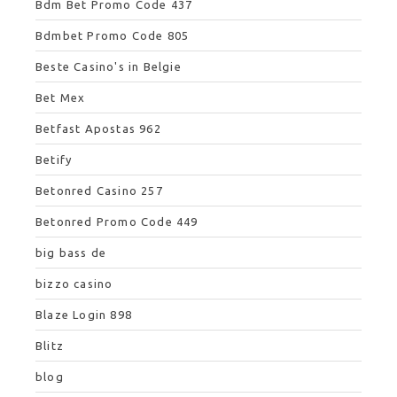
Bdm Bet Promo Code 437
Bdmbet Promo Code 805
Beste Casino's in Belgie
Bet Mex
Betfast Apostas 962
Betify
Betonred Casino 257
Betonred Promo Code 449
big bass de
bizzo casino
Blaze Login 898
Blitz
blog