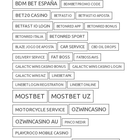
BDM BET ESPAÑA
BDMBET PROMO CODE
BET20 CASINO
BETFAST IO
BETFAST IO APOSTA
BETFAST IO LOGIN
BETONRED APP
BETONRED BONUS
BETONRED SPORT
BETONRED ITALIA
CAR SERVICE
BLAZE JOGO DE APOSTA
CBD OIL DROPS
FAT BOSS
DELIVERY SERVICE
FATBOSS AVIS
GALACTIC WINS CASINO BONUS
GALACTIC WINS CASINO LOGIN
GALACTIC WINS NZ
LINEBET APK
LINEBET LOGIN REGISTRATION
LINEBET ONLINE
MOSTBET
MOSTBET UZ
OZWINCASINO
MOTORCYCLE SERVICE
OZWINCASINO AU
PINCO NEDIR
PLAYCROCO MOBILE CASINO