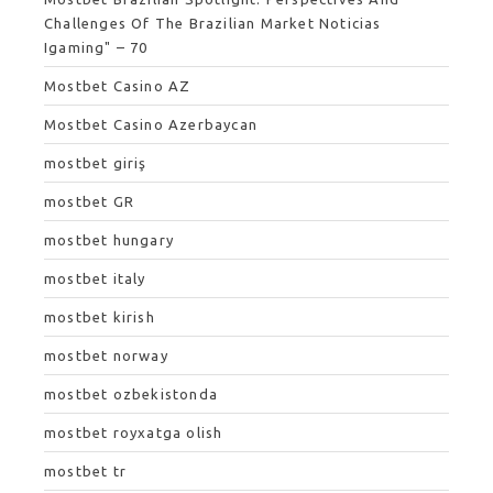
Challenges Of The Brazilian Market Noticias
Igaming" – 70
Mostbet Casino AZ
Mostbet Casino Azerbaycan
mostbet giriş
mostbet GR
mostbet hungary
mostbet italy
mostbet kirish
mostbet norway
mostbet ozbekistonda
mostbet royxatga olish
mostbet tr