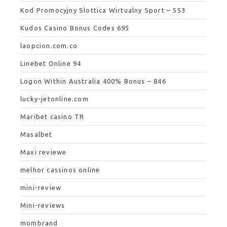
Kod Promocyjny Slottica Wirtualny Sport – 553
Kudos Casino Bonus Codes 695
laopcion.com.co
Linebet Online 94
Logon Within Australia 400% Bonus – 846
lucky-jetonline.com
Maribet casino TR
Masalbet
Maxi reviewe
melhor cassinos online
mini-review
Mini-reviews
mombrand