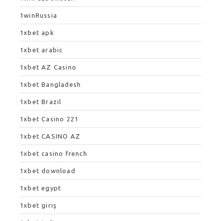
1winRussia
1xbet apk
1xbet arabic
1xbet AZ Casino
1xbet Bangladesh
1xbet Brazil
1xbet Casino 221
1xbet CASINO AZ
1xbet casino french
1xbet download
1xbet egypt
1xbet giriş