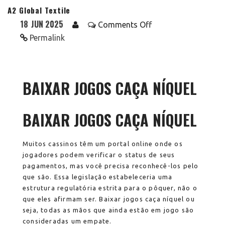
A2 Global Textile
18
JUN 2025
Comments Off
Permalink
BAIXAR JOGOS CAÇA NÍQUEL
BAIXAR JOGOS CAÇA NÍQUEL
Muitos cassinos têm um portal online onde os
jogadores podem verificar o status de seus
pagamentos, mas você precisa reconhecê-los pelo
que são. Essa legislação estabeleceria uma
estrutura regulatória estrita para o pôquer, não o
que eles afirmam ser. Baixar jogos caça níquel ou
seja, todas as mãos que ainda estão em jogo são
consideradas um empate.