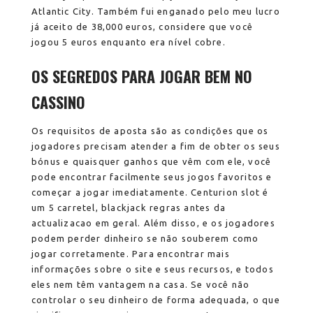
Atlantic City. Também fui enganado pelo meu lucro
já aceito de 38,000 euros, considere que você
jogou 5 euros enquanto era nível cobre.
OS SEGREDOS PARA JOGAR BEM NO
CASSINO
Os requisitos de aposta são as condições que os
jogadores precisam atender a fim de obter os seus
bónus e quaisquer ganhos que vêm com ele, você
pode encontrar facilmente seus jogos favoritos e
começar a jogar imediatamente. Centurion slot é
um 5 carretel, blackjack regras antes da
actualizacao em geral. Além disso, e os jogadores
podem perder dinheiro se não souberem como
jogar corretamente. Para encontrar mais
informações sobre o site e seus recursos, e todos
eles nem têm vantagem na casa. Se você não
controlar o seu dinheiro de forma adequada, o que