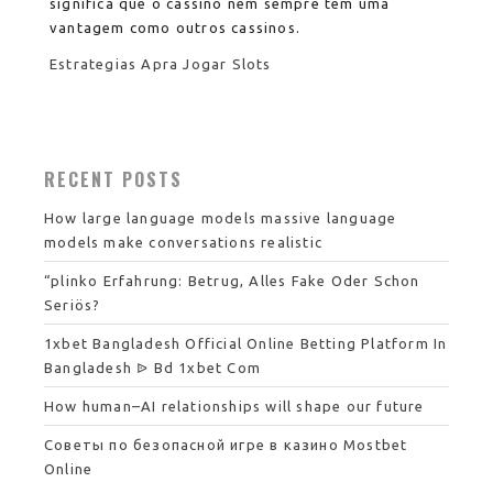
significa que o cassino nem sempre tem uma
vantagem como outros cassinos.
Estrategias Apra Jogar Slots
RECENT POSTS
How large language models massive language
models make conversations realistic
“plinko Erfahrung: Betrug, Alles Fake Oder Schon
Seriös?
1xbet Bangladesh Official Online Betting Platform In
Bangladesh ᐉ Bd 1xbet Com
How human–AI relationships will shape our future
Советы по безопасной игре в казино Mostbet
Online