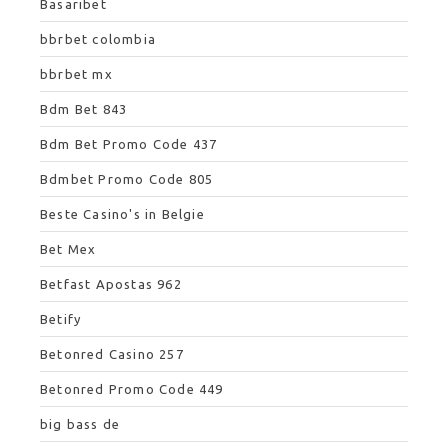
Basaribet
bbrbet colombia
bbrbet mx
Bdm Bet 843
Bdm Bet Promo Code 437
Bdmbet Promo Code 805
Beste Casino's in Belgie
Bet Mex
Betfast Apostas 962
Betify
Betonred Casino 257
Betonred Promo Code 449
big bass de