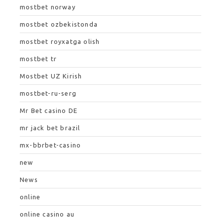
mostbet norway
mostbet ozbekistonda
mostbet royxatga olish
mostbet tr
Mostbet UZ Kirish
mostbet-ru-serg
Mr Bet casino DE
mr jack bet brazil
mx-bbrbet-casino
new
News
online
online casino au