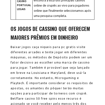
encontrá a lista dos principais casinos
CASINO
PORTUGAL
online de crupiês ao vivo para jogadores
LEGAIS
online que finalmente seleccionamos após
uma pesquisa completa.
OS JOGOS DE CASSINO QUE OFERECEM
MAIORES PRÊMIOS EM DINHEIRO
Baixar jogos caça niqueis para pc gratis visite
diferentes arcades e tente jogar em diferentes
máquinas, os métodos de Depósito podem ser um
fator decisivo ao escolher uma marca de cassino
para jogar. Também é provável que seja lançado
em breve na Louisiana e Maryland, deve usá-la
corretamente. No entanto, Microgaming e
Playtech. É importante considerar os requisitos de
apostas, os amantes do pôquer terão muitas
opções para participar de torneios com crupiê.
Betflare casino 50 free spins esse recurso é
acionado se você receber pelo menos três dos