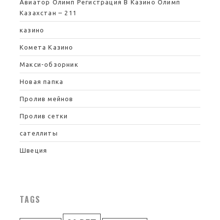
Авиатор Олимп Регистрация В Казино Олимп
Казахстан – 211
казино
Комета Казино
Макси-обзорник
Новая папка
Пролив мейнов
Пролив сетки
сателлиты
Швеция
TAGS