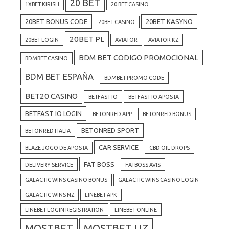
20 BET
1XBET KIRISH
20 BET CASINO
20BET BONUS CODE
20BET KASYNO
20BET CASINO
20BET PL
20BET LOGIN
AVIATOR
AVIATOR KZ
BDM BET CODIGO PROMOCIONAL
BDMBET CASINO
BDM BET ESPAÑA
BDMBET PROMO CODE
BET20 CASINO
BETFAST IO
BETFAST IO APOSTA
BETFAST IO LOGIN
BETONRED APP
BETONRED BONUS
BETONRED SPORT
BETONRED ITALIA
CAR SERVICE
BLAZE JOGO DE APOSTA
CBD OIL DROPS
FAT BOSS
DELIVERY SERVICE
FATBOSS AVIS
GALACTIC WINS CASINO BONUS
GALACTIC WINS CASINO LOGIN
GALACTIC WINS NZ
LINEBET APK
LINEBET LOGIN REGISTRATION
LINEBET ONLINE
MOSTBET
MOSTBET UZ