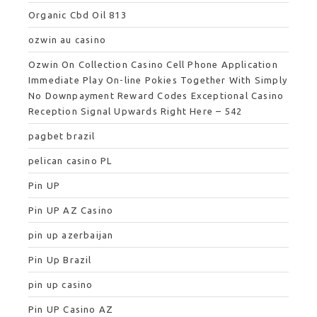
Organic Cbd Oil 813
ozwin au casino
Ozwin On Collection Casino Cell Phone Application
Immediate Play On-line Pokies Together With Simply
No Downpayment Reward Codes Exceptional Casino
Reception Signal Upwards Right Here – 542
pagbet brazil
pelican casino PL
Pin UP
Pin UP AZ Casino
pin up azerbaijan
Pin Up Brazil
pin up casino
Pin UP Casino AZ