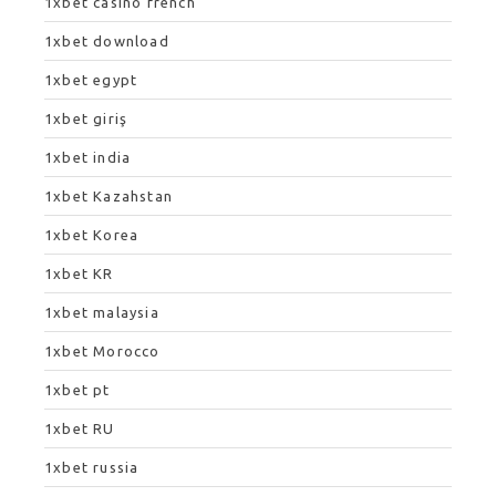
1xbet casino french
1xbet download
1xbet egypt
1xbet giriş
1xbet india
1xbet Kazahstan
1xbet Korea
1xbet KR
1xbet malaysia
1xbet Morocco
1xbet pt
1xbet RU
1xbet russia