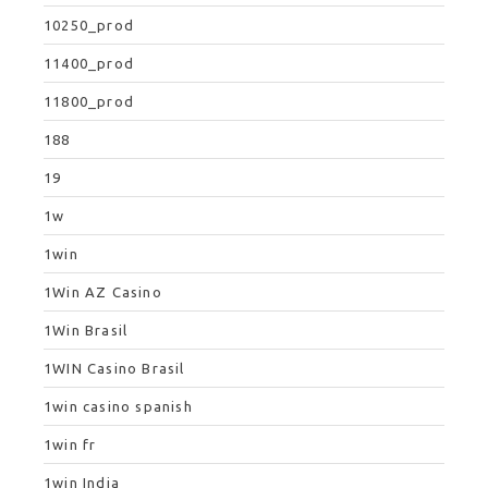
10250_prod
11400_prod
11800_prod
188
19
1w
1win
1Win AZ Casino
1Win Brasil
1WIN Casino Brasil
1win casino spanish
1win fr
1win India