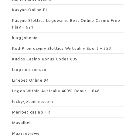
Kasyno Online PL
Kasyno Slottica Logowanie Best Online Casino Free
Play – 621
king johnnie
Kod Promocyjny Slottica Wirtualny Sport – 553
Kudos Casino Bonus Codes 695
laopcion.com.co
Linebet Online 94
Logon Within Australia 400% Bonus – 846
lucky-jetonline.com
Maribet casino TR
Masalbet
Maxi reviewe