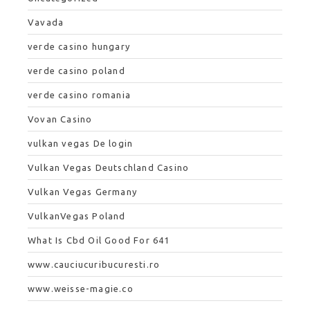
Vavada
verde casino hungary
verde casino poland
verde casino romania
Vovan Casino
vulkan vegas De login
Vulkan Vegas Deutschland Casino
Vulkan Vegas Germany
VulkanVegas Poland
What Is Cbd Oil Good For 641
www.cauciucuribucuresti.ro
www.weisse-magie.co