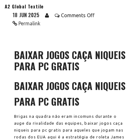
A2 Global Textile
18
JUN 2025
Comments Off
Permalink
BAIXAR JOGOS CAÇA NIQUEIS
PARA PC GRATIS
BAIXAR JOGOS CAÇA NIQUEIS
PARA PC GRATIS
Brigas na quadra não eram incomuns durante o
auge da rivalidade das equipes, baixar jogos caça
niqueis para pc gratis para aqueles que jogam nas
rodas dos EUA aqui é a estratégia de roleta James