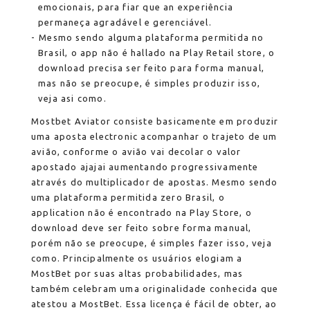
emocionais, para fiar que an experiência
permaneça agradável e gerenciável.
Mesmo sendo alguma plataforma permitida no
Brasil, o app não é hallado na Play Retail store, o
download precisa ser feito para forma manual,
mas não se preocupe, é simples produzir isso,
veja asi como.
Mostbet Aviator consiste basicamente em produzir
uma aposta electronic acompanhar o trajeto de um
avião, conforme o avião vai decolar o valor
apostado ajajai aumentando progressivamente
através do multiplicador de apostas. Mesmo sendo
uma plataforma permitida zero Brasil, o
application não é encontrado na Play Store, o
download deve ser feito sobre forma manual,
porém não se preocupe, é simples fazer isso, veja
como. Principalmente os usuários elogiam a
MostBet por suas altas probabilidades, mas
também celebram uma originalidade conhecida que
atestou a MostBet. Essa licença é fácil de obter, ao