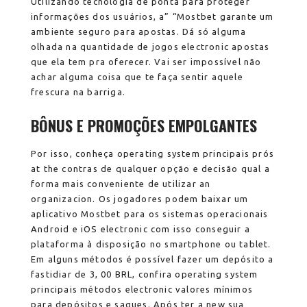
Utilizando tecnologia de ponta para proteger
informações dos usuários, a” “Mostbet garante um
ambiente seguro para apostas. Dá só alguma
olhada na quantidade de jogos electronic apostas
que ela tem pra oferecer. Vai ser impossível não
achar alguma coisa que te faça sentir aquele
frescura na barriga.
BÔNUS E PROMOÇÕES EMPOLGANTES
Por isso, conheça operating system principais prós
at the contras de qualquer opção e decisão qual a
forma mais conveniente de utilizar an
organizacion. Os jogadores podem baixar um
aplicativo Mostbet para os sistemas operacionais
Android e iOS electronic com isso conseguir a
plataforma à disposição no smartphone ou tablet.
Em alguns métodos é possível fazer um depósito a
fastidiar de 3, 00 BRL, confira operating system
principais métodos electronic valores mínimos
para depósitos e saques. Após ter a new sua