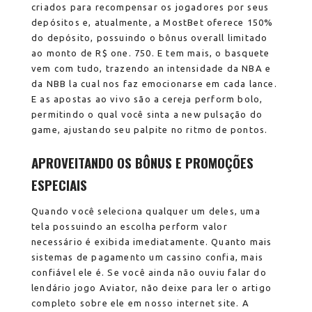
criados para recompensar os jogadores por seus
depósitos e, atualmente, a MostBet oferece 150%
do depósito, possuindo o bônus overall limitado
ao monto de R$ one. 750. E tem mais, o basquete
vem com tudo, trazendo an intensidade da NBA e
da NBB la cual nos faz emocionarse em cada lance.
E as apostas ao vivo são a cereja perform bolo,
permitindo o qual você sinta a new pulsação do
game, ajustando seu palpite no ritmo de pontos.
APROVEITANDO OS BÔNUS E PROMOÇÕES
ESPECIAIS
Quando você seleciona qualquer um deles, uma
tela possuindo an escolha perform valor
necessário é exibida imediatamente. Quanto mais
sistemas de pagamento um cassino confia, mais
confiável ele é. Se você ainda não ouviu falar do
lendário jogo Aviator, não deixe para ler o artigo
completo sobre ele em nosso internet site. A