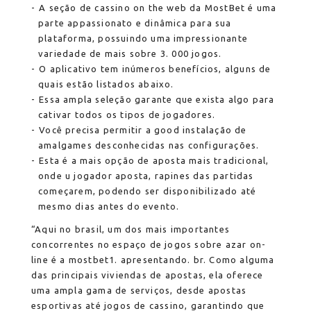
A seção de cassino on the web da MostBet é uma
parte appassionato e dinâmica para sua
plataforma, possuindo uma impressionante
variedade de mais sobre 3. 000 jogos.
O aplicativo tem inúmeros benefícios, alguns de
quais estão listados abaixo.
Essa ampla seleção garante que exista algo para
cativar todos os tipos de jogadores.
Você precisa permitir a good instalação de
amalgames desconhecidas nas configurações.
Esta é a mais opção de aposta mais tradicional,
onde u jogador aposta, rapines das partidas
começarem, podendo ser disponibilizado até
mesmo dias antes do evento.
“Aqui no brasil, um dos mais importantes
concorrentes no espaço de jogos sobre azar on-
line é a mostbet1. apresentando. br. Como alguma
das principais viviendas de apostas, ela oferece
uma ampla gama de serviços, desde apostas
esportivas até jogos de cassino, garantindo que