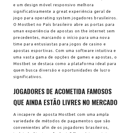
e um design móvel responsivo melhora
significativamente a great experiência geral de
jogo para operating system jogadores brasileiros.
O Mostbet no País brasileiro abre as portas para
uman experiência de apostas on the internet sem
precedentes, marcando o início para uma nova
time para entusiastas para jogos de casino e
apostas esportivas. Com uma software intuitiva e
uma vasta gama de opções de games e apostas, o
Mostbet se destaca como a plataforma ideal para
quem busca diversão e oportunidades de lucro
significativos.
JOGADORES DE ACOMETIDA FAMOSOS
QUE AINDA ESTÃO LIVRES NO MERCADO
A incapere de aposta Mostbet com uma ampla
variedade de métodos de pagamentos que são
convenientes afin de os jogadores brasileiros,