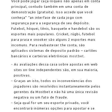
Você pode jogar caça-níqueis não apenas em conta
principal, contudo também em uma conta de
demonstração (gratuita). Isso accede que você
conheça” “an interface de cada jogo com
segurança para a segurança de seu depósito.
Futebol, hóquei, tênis, basquete e handebol são os
esportes mais populares. Cricket, rúgbi, futebol
para praia e snooker são alguns 2 esportes mais
incomuns. Para reabastecer the conta, são
aplicados sistemas de deposito padrão – cartões
bancários e carteiras eletrônicas
mostbet
.
As avaliações dessa casa sobre apostas em web
sites on-line independentes são, em sua maioria,
positivas.
Graças an isto, todos os inconveniencias dos
jogadores são resolvidos instantaneamente pelos
gerentes da Mostbet e não há uma única revisão
negativa ou um fato de fraude.
Seja qual for um seu esporte privado, você
encontrará inúmeras opções para apostar e se