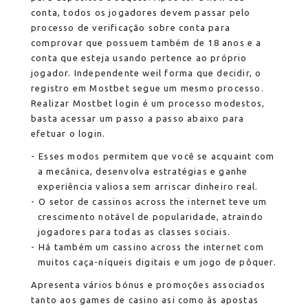
conta, todos os jogadores devem passar pelo
processo de verificação sobre conta para
comprovar que possuem também de 18 anos e a
conta que esteja usando pertence ao próprio
jogador. Independente weil forma que decidir, o
registro em Mostbet segue um mesmo processo.
Realizar Mostbet login é um processo modestos,
basta acessar um passo a passo abaixo para
efetuar o login.
Esses modos permitem que você se acquaint com
a mecânica, desenvolva estratégias e ganhe
experiência valiosa sem arriscar dinheiro real.
O setor de cassinos across the internet teve um
crescimento notável de popularidade, atraindo
jogadores para todas as classes sociais.
Há também um cassino across the internet com
muitos caça-níqueis digitais e um jogo de pôquer.
Apresenta vários bónus e promoções associados
tanto aos games de casino asi como às apostas