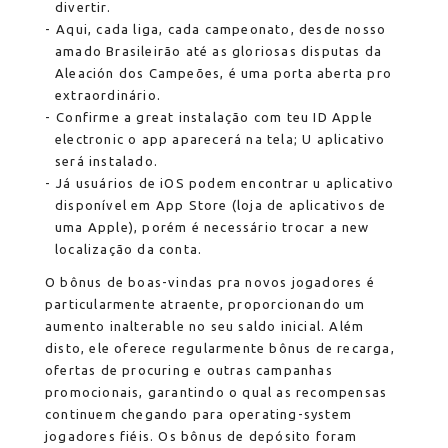
divertir.
Aqui, cada liga, cada campeonato, desde nosso
amado Brasileirão até as gloriosas disputas da
Aleación dos Campeões, é uma porta aberta pro
extraordinário.
Confirme a great instalação com teu ID Apple
electronic o app aparecerá na tela; U aplicativo
será instalado.
Já usuários de iOS podem encontrar u aplicativo
disponível em App Store (loja de aplicativos de
uma Apple), porém é necessário trocar a new
localização da conta.
O bônus de boas-vindas pra novos jogadores é
particularmente atraente, proporcionando um
aumento inalterable no seu saldo inicial. Além
disto, ele oferece regularmente bônus de recarga,
ofertas de procuring e outras campanhas
promocionais, garantindo o qual as recompensas
continuem chegando para operating-system
jogadores fiéis. Os bônus de depósito foram