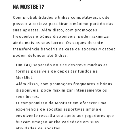
NA MOSTBET?
Com probabilidades e linhas competitivas, pode
possuir a certeza para tirar o máximo partido das
suas apostas. Além disto, com promoções
frequentes e bónus disponíveis, pode maximizar
ainda mais os seus lucros. Os saques durante
transferência bancária na casa de apostas Mostbet
podem delongar até 5 dias.
Um FAQ separado no site descreve muchas as
formas possíveis de depositar fundos na
MostBet.
Além disso, com promoções frequentes e bónus
disponíveis, pode maximizar intensamente os
seus lucros.
O compromisso da MostBet em oferecer uma
experiência de apostas esportivas ampla e
envolvente ressalta seu apelo aos jogadores que
buscam emoção at the variedade em suas
atividades de apostas.