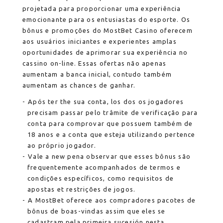
projetada para proporcionar uma experiência
emocionante para os entusiastas do esporte. Os
bônus e promoções do MostBet Casino oferecem
aos usuários iniciantes e experientes amplas
oportunidades de aprimorar sua experiência no
cassino on-line. Essas ofertas não apenas
aumentam a banca inicial, contudo também
aumentam as chances de ganhar.
Após ter the sua conta, los dos os jogadores
precisam passar pelo trâmite de verificação para
conta para comprovar que possuem também de
18 anos e a conta que esteja utilizando pertence
ao próprio jogador.
Vale a new pena observar que esses bônus são
frequentemente acompanhados de termos e
condições específicos, como requisitos de
apostas et restrições de jogos.
A MostBet oferece aos compradores pacotes de
bônus de boas-vindas assim que eles se
cadastram pela primeira sucesión nesta