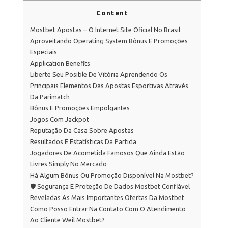
Content
Mostbet Apostas – O Internet Site Oficial No Brasil
Aproveitando Operating System Bônus E Promoções
Especiais
Application Benefits
Liberte Seu Posible De Vitória Aprendendo Os
Principais Elementos Das Apostas Esportivas Através
Da Parimatch
Bônus E Promoções Empolgantes
Jogos Com Jackpot
Reputação Da Casa Sobre Apostas
Resultados E Estatísticas Da Partida
Jogadores De Acometida Famosos Que Ainda Estão
Livres Simply No Mercado
Há Algum Bônus Ou Promoção Disponível Na Mostbet?
🛡️ Segurança E Proteção De Dados Mostbet Confiável
Reveladas As Mais Importantes Ofertas Da Mostbet
Como Posso Entrar Na Contato Com O Atendimento
Ao Cliente Weil Mostbet?