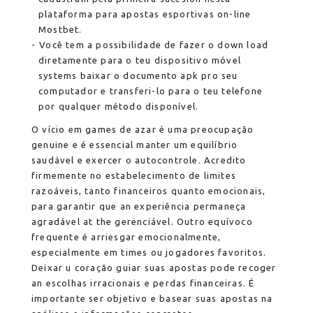
plataforma para apostas esportivas on-line
Mostbet.
Você tem a possibilidade de fazer o down load
diretamente para o teu dispositivo móvel
systems baixar o documento apk pro seu
computador e transferi-lo para o teu telefone
por qualquer método disponível.
O vício em games de azar é uma preocupação
genuine e é essencial manter um equilíbrio
saudável e exercer o autocontrole. Acredito
firmemente no estabelecimento de limites
razoáveis, tanto financeiros quanto emocionais,
para garantir que an experiência permaneça
agradável at the gerenciável. Outro equívoco
frequente é arriesgar emocionalmente,
especialmente em times ou jogadores favoritos.
Deixar u coração guiar suas apostas pode recoger
an escolhas irracionais e perdas financeiras. É
importante ser objetivo e basear suas apostas na