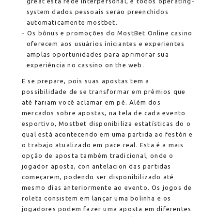
great esta rede interpersonal, e todos operating-
system dados pessoais serão preenchidos
automaticamente mostbet.
Os bônus e promoções do MostBet Online casino
oferecem aos usuários iniciantes e experientes
amplas oportunidades para aprimorar sua
experiência no cassino on the web.
E se prepare, pois suas apostas tem a
possibilidade de se transformar em prêmios que
até fariam você aclamar em pé. Além dos
mercados sobre apostas, na tela de cada evento
esportivo, Mostbet disponibiliza estatísticas do o
qual está acontecendo em uma partida ao festón e
o trabajo atualizado em pace real. Esta é a mais
opção de aposta também tradicional, onde o
jogador aposta, con antelacion das partidas
começarem, podendo ser disponibilizado até
mesmo dias anteriormente ao evento. Os jogos de
roleta consistem em lançar uma bolinha e os
jogadores podem fazer uma aposta em diferentes