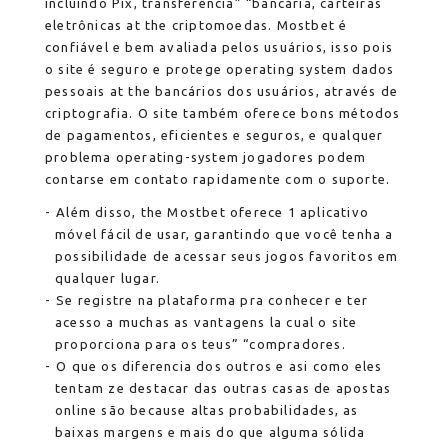
incluindo Pix, transferência” “bancária, carteiras
eletrônicas at the criptomoedas. Mostbet é
confiável e bem avaliada pelos usuários, isso pois
o site é seguro e protege operating system dados
pessoais at the bancários dos usuários, através de
criptografia. O site também oferece bons métodos
de pagamentos, eficientes e seguros, e qualquer
problema operating-system jogadores podem
contarse em contato rapidamente com o suporte.
Além disso, the Mostbet oferece 1 aplicativo
móvel fácil de usar, garantindo que você tenha a
possibilidade de acessar seus jogos favoritos em
qualquer lugar.
Se registre na plataforma pra conhecer e ter
acesso a muchas as vantagens la cual o site
proporciona para os teus” “compradores.
O que os diferencia dos outros e asi como eles
tentam ze destacar das outras casas de apostas
online são because altas probabilidades, as
baixas margens e mais do que alguma sólida