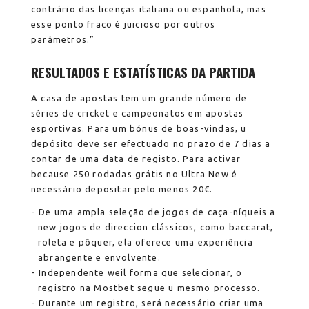
contrário das licenças italiana ou espanhola, mas
esse ponto fraco é juicioso por outros
parâmetros.”
RESULTADOS E ESTATÍSTICAS DA PARTIDA
A casa de apostas tem um grande número de
séries de cricket e campeonatos em apostas
esportivas. Para um bónus de boas-vindas, u
depósito deve ser efectuado no prazo de 7 dias a
contar de uma data de registo. Para activar
because 250 rodadas grátis no Ultra New é
necessário depositar pelo menos 20€.
De uma ampla seleção de jogos de caça-níqueis a
new jogos de direccion clássicos, como baccarat,
roleta e pôquer, ela oferece uma experiência
abrangente e envolvente.
Independente weil forma que selecionar, o
registro na Mostbet segue u mesmo processo.
Durante um registro, será necessário criar uma