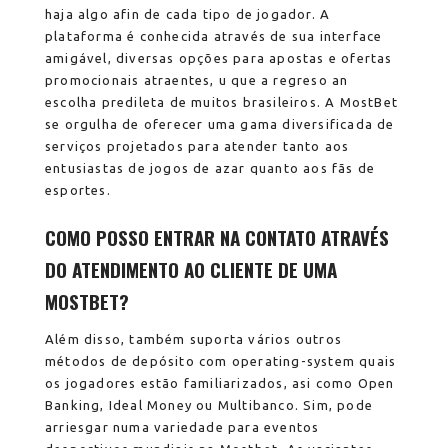
haja algo afin de cada tipo de jogador. A
plataforma é conhecida através de sua interface
amigável, diversas opções para apostas e ofertas
promocionais atraentes, u que a regreso an
escolha predileta de muitos brasileiros. A MostBet
se orgulha de oferecer uma gama diversificada de
serviços projetados para atender tanto aos
entusiastas de jogos de azar quanto aos fãs de
esportes.
COMO POSSO ENTRAR NA CONTATO ATRAVÉS
DO ATENDIMENTO AO CLIENTE DE UMA
MOSTBET?
Além disso, também suporta vários outros
métodos de depósito com operating-system quais
os jogadores estão familiarizados, asi como Open
Banking, Ideal Money ou Multibanco. Sim, pode
arriesgar numa variedade para eventos