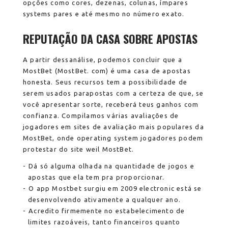
opções como cores, dezenas, colunas, ímpares
systems pares e até mesmo no número exato.
REPUTAÇÃO DA CASA SOBRE APOSTAS
A partir dessanálise, podemos concluir que a
MostBet (MostBet. com) é uma casa de apostas
honesta. Seus recursos tem a possibilidade de
serem usados parapostas com a certeza de que, se
você apresentar sorte, receberá teus ganhos com
confianza. Compilamos várias avaliações de
jogadores em sites de avaliação mais populares da
MostBet, onde operating system jogadores podem
protestar do site weil MostBet.
Dá só alguma olhada na quantidade de jogos e
apostas que ela tem pra proporcionar.
O app Mostbet surgiu em 2009 electronic está se
desenvolvendo ativamente a qualquer ano.
Acredito firmemente no estabelecimento de
limites razoáveis, tanto financeiros quanto