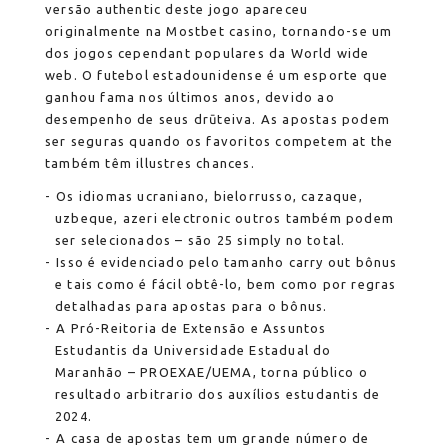
versão authentic deste jogo apareceu
originalmente na Mostbet casino, tornando-se um
dos jogos cependant populares da World wide
web. O futebol estadounidense é um esporte que
ganhou fama nos últimos anos, devido ao
desempenho de seus drūteiva. As apostas podem
ser seguras quando os favoritos competem at the
também têm illustres chances.
Os idiomas ucraniano, bielorrusso, cazaque,
uzbeque, azeri electronic outros também podem
ser selecionados – são 25 simply no total.
Isso é evidenciado pelo tamanho carry out bônus
e tais como é fácil obtê-lo, bem como por regras
detalhadas para apostas para o bônus.
A Pró-Reitoria de Extensão e Assuntos
Estudantis da Universidade Estadual do
Maranhão – PROEXAE/UEMA, torna público o
resultado arbitrario dos auxílios estudantis de
2024.
A casa de apostas tem um grande número de