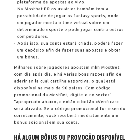
plataforma de apostas ao vivo.
Na Mostbet BR os usuários também tem a
possibilidade de jogar os fantasy sports, onde
um jogador monta o time virtual sobre um
determinado esporte e pode jogar contra outros
competidores.
Após isto, sua conta estará criada, poderá fazer
um depósito afin de fazer suas apostas e obter
um bônus.
Milhares sobre jogadores apostam mhh MostBet.
com dia após dia, e há várias boas razões afin de
aderir an la cual cartilha esportiva, o qual está
disponível na mais de 90 países. Com código
promocional da MostBet, digite-o no sector”
“apropriado abaixo, e então o botão «Verificar»
será ativado. Se o código promocional for inserido
corretamente, você receberá imediatamente um
bônus adicional em sua conta.
HÁ ALGUM BÔNUS OU PROMOÇÃO DISPONÍVEL