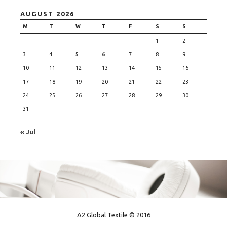
AUGUST 2026
M
T
W
T
F
S
S
1
2
3
4
5
6
7
8
9
10
11
12
13
14
15
16
17
18
19
20
21
22
23
24
25
26
27
28
29
30
31
« Jul
A2 Global Textile © 2016