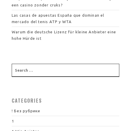
een casino zonder cruks?
Las casas de apuestas España que dominan el
mercado del tenis ATP y WTA
Warum die deutsche Lizenz für kleine Anbieter eine
hohe Hürde ist
CATEGORIES
! Без рубрики
1