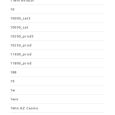
1 Win Aviator
10
10000_sat3
10030_sat
10200_prod3
10250_prod
11400_prod
11800_prod
188
19
1w
1win
1Win AZ Casino