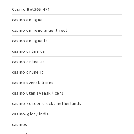
Casino Bet365 471
casino en ligne
casino en ligne argent reel
casino en ligne fr
casino onlina ca
casino online ar
casinò online it
casino svensk licens
casino utan svensk licens
casino zonder crucks netherlands
casino-glory india
casinos