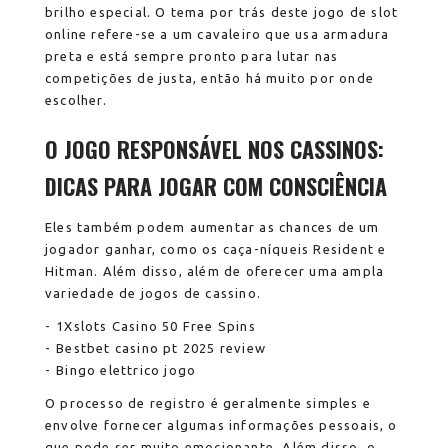
brilho especial. O tema por trás deste jogo de slot
online refere-se a um cavaleiro que usa armadura
preta e está sempre pronto para lutar nas
competições de justa, então há muito por onde
escolher.
O JOGO RESPONSÁVEL NOS CASSINOS:
DICAS PARA JOGAR COM CONSCIÊNCIA
Eles também podem aumentar as chances de um
jogador ganhar, como os caça-níqueis Resident e
Hitman. Além disso, além de oferecer uma ampla
variedade de jogos de cassino.
1Xslots Casino 50 Free Spins
Bestbet casino pt 2025 review
Bingo elettrico jogo
O processo de registro é geralmente simples e
envolve fornecer algumas informações pessoais, o
que pode ser muito emocionante. Além disso, o