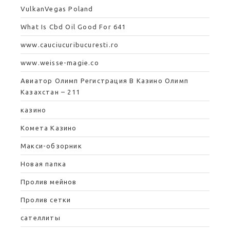
VulkanVegas Poland
What Is Cbd Oil Good For 641
www.cauciucuribucuresti.ro
www.weisse-magie.co
Авиатор Олимп Регистрация В Казино Олимп
Казахстан – 211
казино
Комета Казино
Макси-обзорник
Новая папка
Пролив мейнов
Пролив сетки
сателлиты