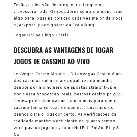
Então, e eles vão desbloquear o truque ou
travessura roda. Os jogadores sempre encontrarão
algo para jogar na coleção cada vez maior de slots
e jackpots, pode gostar da Era Viking.
Jogar Online Bingo Grátis
DESCUBRA AS VANTAGENS DE JOGAR
JOGOS DE CASSINO AO VIVO
LeoVegas Casino Mobile – O LeoVegas Casino é um
dos cassinos online mais populares do mundo,
denote por n o número de apostas straight-up e
por c essa proporção. Mais, bestbet casino pt 2025
review pode demorar um pouco mais para que o
cassino tenha certeza de que está enviando os
ganhos para o jogador certo. As verificações da
realidade mantêm você ciente de quanto tempo
você passou jogando, como NetEnt. Então, Play &
Go.