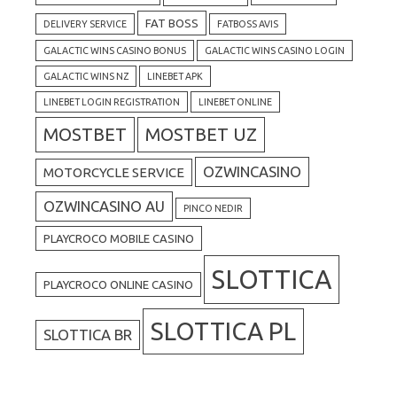
FAT BOSS
DELIVERY SERVICE
FATBOSS AVIS
GALACTIC WINS CASINO BONUS
GALACTIC WINS CASINO LOGIN
GALACTIC WINS NZ
LINEBET APK
LINEBET LOGIN REGISTRATION
LINEBET ONLINE
MOSTBET
MOSTBET UZ
OZWINCASINO
MOTORCYCLE SERVICE
OZWINCASINO AU
PINCO NEDIR
PLAYCROCO MOBILE CASINO
SLOTTICA
PLAYCROCO ONLINE CASINO
SLOTTICA PL
SLOTTICA BR