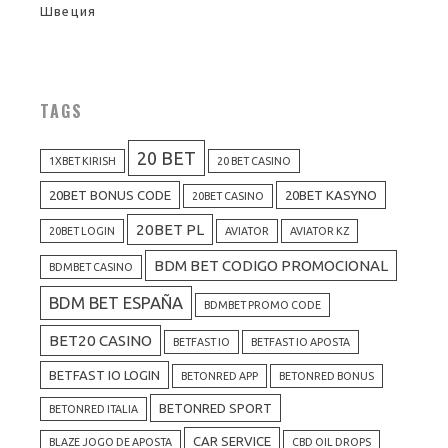
Швеция
TAGS
20 BET
1XBET KIRISH
20 BET CASINO
20BET BONUS CODE
20BET KASYNO
20BET CASINO
20BET PL
20BET LOGIN
AVIATOR
AVIATOR KZ
BDM BET CODIGO PROMOCIONAL
BDMBET CASINO
BDM BET ESPAÑA
BDMBET PROMO CODE
BET20 CASINO
BETFAST IO
BETFAST IO APOSTA
BETFAST IO LOGIN
BETONRED APP
BETONRED BONUS
BETONRED SPORT
BETONRED ITALIA
CAR SERVICE
BLAZE JOGO DE APOSTA
CBD OIL DROPS