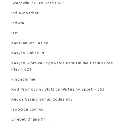
Gratowin 7 Euro Gratis 523
India Mostbet
Indwin
izzi
KaravanBet Casino
Kasyno Online PL
Kasyno Slottica Logowanie Best Online Casino Free
Play – 621
king johnnie
Kod Promocyjny Slottica Wirtualny Sport – 553
Kudos Casino Bonus Codes 695
laopcion.com.co
Linebet Online 94