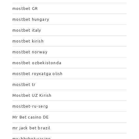
mostbet GR
mostbet hungary
mostbet italy
mostbet kirish
mostbet norway
mostbet ozbekistonda
mostbet royxatga olish
mostbet tr
Mostbet UZ Kirish
mostbet-ru-serg
Mr Bet casino DE
mr jack bet brazil
mx-bbrbet-casino