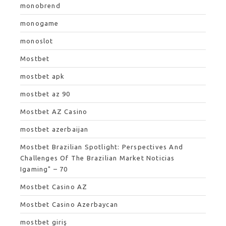
monobrend
monogame
monoslot
Mostbet
mostbet apk
mostbet az 90
Mostbet AZ Casino
mostbet azerbaijan
Mostbet Brazilian Spotlight: Perspectives And
Challenges Of The Brazilian Market Noticias
Igaming" – 70
Mostbet Casino AZ
Mostbet Casino Azerbaycan
mostbet giriş