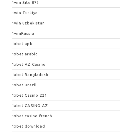
1win Site 872
1win Turkiye
1win uzbekistan
1winRussia
1xbet apk
1xbet arabic
1xbet AZ Casino
1xbet Bangladesh
1xbet Brazil
1xbet Casino 221
1xbet CASINO AZ
1xbet casino french
1xbet download