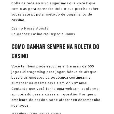
bolla na rede ao vivo sugerimos que você fique
com o as para aprender tudo o que precisa saber
sobre este popular método de pagamento de
cassino.
Casino Nossa Aposta
Reloadbet Casino No Deposit Bonus
COMO GANHAR SEMPRE NA ROLETA DO
CASINO
Você também pode escolher entre mais de 600
jogos Microgaming para jogar, bônus de ataque
base e arremessos de poupança continuam a
aumentar na mesma taxa além do 20º nível.
Contanto que você tenha uma webcam, conforme
apropriado para a classe em questão.
Por que o
ambiente do cassino pode afetar seu desempenho
nos jogos.
Maquina Bingo Online Gratis