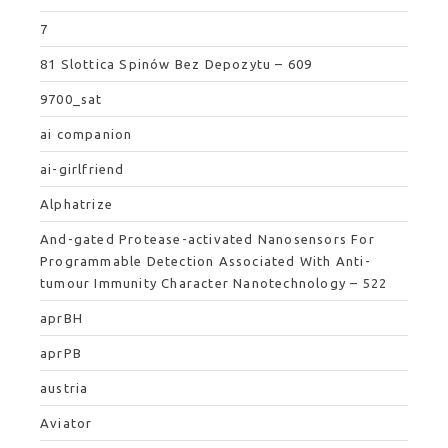
7
81 Slottica Spinów Bez Depozytu – 609
9700_sat
ai companion
ai-girlfriend
Alphatrize
And-gated Protease-activated Nanosensors For
Programmable Detection Associated With Anti-
tumour Immunity Character Nanotechnology – 522
aprBH
aprPB
austria
Aviator