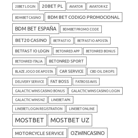
20BET PL
20BET LOGIN
AVIATOR
AVIATOR KZ
BDM BET CODIGO PROMOCIONAL
BDMBET CASINO
BDM BET ESPAÑA
BDMBET PROMO CODE
BET20 CASINO
BETFAST IO
BETFAST IO APOSTA
BETFAST IO LOGIN
BETONRED APP
BETONRED BONUS
BETONRED SPORT
BETONRED ITALIA
CAR SERVICE
BLAZE JOGO DE APOSTA
CBD OIL DROPS
FAT BOSS
DELIVERY SERVICE
FATBOSS AVIS
GALACTIC WINS CASINO BONUS
GALACTIC WINS CASINO LOGIN
GALACTIC WINS NZ
LINEBET APK
LINEBET LOGIN REGISTRATION
LINEBET ONLINE
MOSTBET
MOSTBET UZ
OZWINCASINO
MOTORCYCLE SERVICE