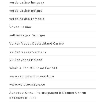
verde casino hungary
verde casino poland
verde casino romania
Vovan Casino
vulkan vegas De login
Vulkan Vegas Deutschland Casino
Vulkan Vegas Germany
VulkanVegas Poland
What Is Cbd Oil Good For 641
www.cauciucuribucuresti.ro
www.weisse-magie.co
Авиатор Олимп Регистрация В Казино Олимп
Казахстан – 211