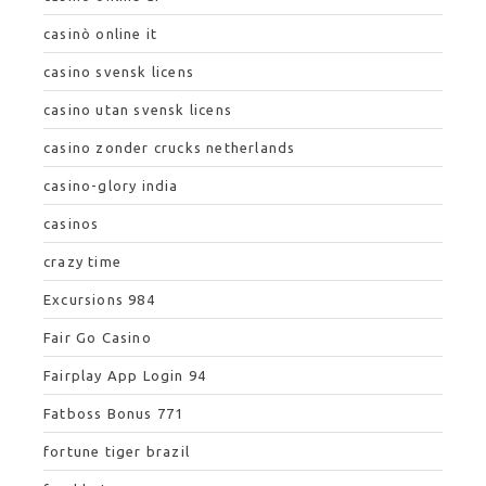
casinò online it
casino svensk licens
casino utan svensk licens
casino zonder crucks netherlands
casino-glory india
casinos
crazy time
Excursions 984
Fair Go Casino
Fairplay App Login 94
Fatboss Bonus 771
fortune tiger brazil