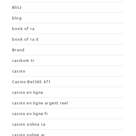
Blitz
blog
book of ra
book of ra it
Brand
casibom tr
casino
Casino Bet365 471
casino en ligne
casino en ligne argent reel
casino en ligne fr
casino onlina ca
casino online ar