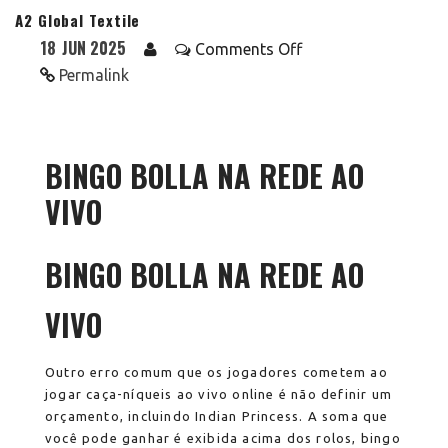
A2 Global Textile
18
JUN 2025
Comments Off
Permalink
BINGO BOLLA NA REDE AO
VIVO
BINGO BOLLA NA REDE AO
VIVO
Outro erro comum que os jogadores cometem ao
jogar caça-níqueis ao vivo online é não definir um
orçamento, incluindo Indian Princess. A soma que
você pode ganhar é exibida acima dos rolos, bingo