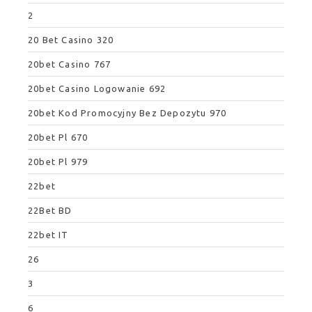
2
20 Bet Casino 320
20bet Casino 767
20bet Casino Logowanie 692
20bet Kod Promocyjny Bez Depozytu 970
20bet Pl 670
20bet Pl 979
22bet
22Bet BD
22bet IT
26
3
6