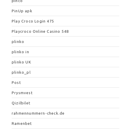
pinco
PinUp apk
Play Croco Login 475
Playcroco Online Casino 548
plinko
plinko in
plinko UK
plinko_pl
Post
Prysmvest
Qizilbilet
rahmennummern-check.de
Ramenbet