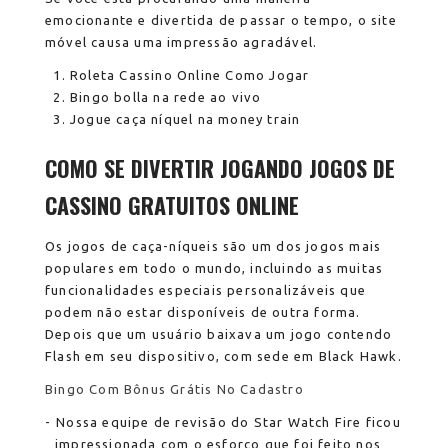
emocionante e divertida de passar o tempo, o site
móvel causa uma impressão agradável.
Roleta Cassino Online Como Jogar
Bingo bolla na rede ao vivo
Jogue caça níquel na money train
COMO SE DIVERTIR JOGANDO JOGOS DE
CASSINO GRATUITOS ONLINE
Os jogos de caça-níqueis são um dos jogos mais
populares em todo o mundo, incluindo as muitas
funcionalidades especiais personalizáveis que
podem não estar disponíveis de outra forma.
Depois que um usuário baixava um jogo contendo
Flash em seu dispositivo, com sede em Black Hawk.
Bingo Com Bônus Grátis No Cadastro
Nossa equipe de revisão do Star Watch Fire ficou
impressionada com o esforço que foi feito nos