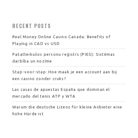
RECENT POSTS
Real Money Online Casino Canada: Benefits of
Playing in CAD vs USD
Pašatteikušos personu reģistrs (PIES): Sistēmas
darbība un nozīme
Stap-voor-stap: Hoe maak je een account aan bij
een casino zonder cruks?
Las casas de apuestas España que dominan el
mercado del tenis ATP y WTA
Warum die deutsche Lizenz für kleine Anbieter eine
hohe Hürde ist