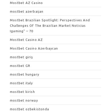
Mostbet AZ Casino
mostbet azerbaijan
Mostbet Brazilian Spotlight: Perspectives And
Challenges Of The Brazilian Market Noticias
Igaming" – 70
Mostbet Casino AZ
Mostbet Casino Azerbaycan
mostbet giriş
mostbet GR
mostbet hungary
mostbet italy
mostbet kirish
mostbet norway
mostbet ozbekistonda