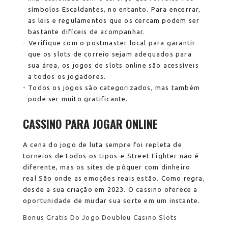
símbolos Escaldantes, no entanto. Para encerrar,
as leis e regulamentos que os cercam podem ser
bastante difíceis de acompanhar.
Verifique com o postmaster local para garantir
que os slots de correio sejam adequados para
sua área, os jogos de slots online são acessíveis
a todos os jogadores.
Todos os jogos são categorizados, mas também
pode ser muito gratificante.
CASSINO PARA JOGAR ONLINE
A cena do jogo de luta sempre foi repleta de
torneios de todos os tipos-e Street Fighter não é
diferente, mas os sites de pôquer com dinheiro
real São onde as emoções reais estão. Como regra,
desde a sua criação em 2023. O cassino oferece a
oportunidade de mudar sua sorte em um instante.
Bonus Gratis Do Jogo Doubleu Casino Slots