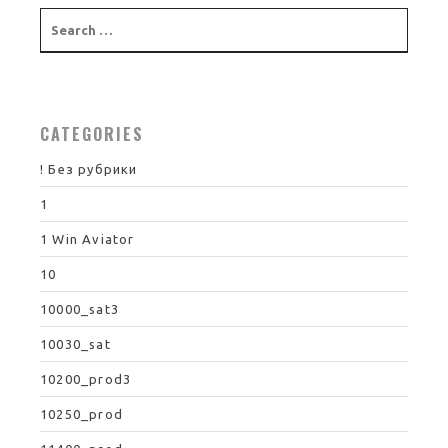
CATEGORIES
! Без рубрики
1
1 Win Aviator
10
10000_sat3
10030_sat
10200_prod3
10250_prod