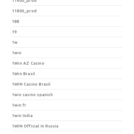
11400_prod
11800_prod
188
19
1w
1win
1Win AZ Casino
1Win Brasil
1WIN Casino Brasil
1win casino spanish
1win fr
1win India
1WIN Official In Russia