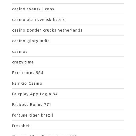
casino svensk licens
casino utan svensk licens
casino zonder crucks netherlands
casino-glory india
casinos
crazy time
Excursions 984
Fair Go Casino
Fairplay App Login 94
Fatboss Bonus 771
fortune tiger brazil
freshbet