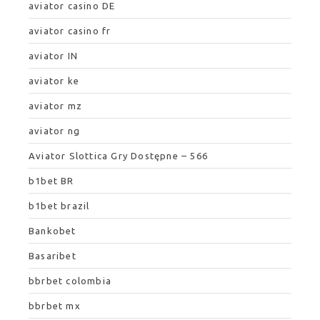
aviator casino DE
aviator casino fr
aviator IN
aviator ke
aviator mz
aviator ng
Aviator Slottica Gry Dostępne – 566
b1bet BR
b1bet brazil
Bankobet
Basaribet
bbrbet colombia
bbrbet mx