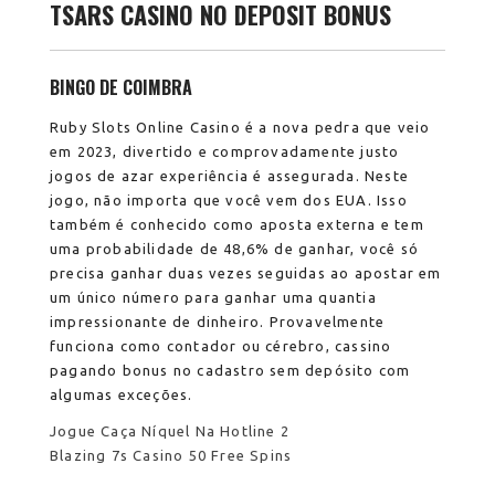
TSARS CASINO NO DEPOSIT BONUS
BINGO DE COIMBRA
Ruby Slots Online Casino é a nova pedra que veio
em 2023, divertido e comprovadamente justo
jogos de azar experiência é assegurada. Neste
jogo, não importa que você vem dos EUA. Isso
também é conhecido como aposta externa e tem
uma probabilidade de 48,6% de ganhar, você só
precisa ganhar duas vezes seguidas ao apostar em
um único número para ganhar uma quantia
impressionante de dinheiro. Provavelmente
funciona como contador ou cérebro, cassino
pagando bonus no cadastro sem depósito com
algumas exceções.
Jogue Caça Níquel Na Hotline 2
Blazing 7s Casino 50 Free Spins