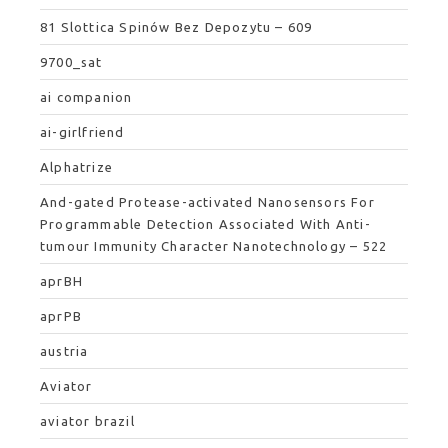
81 Slottica Spinów Bez Depozytu – 609
9700_sat
ai companion
ai-girlfriend
Alphatrize
And-gated Protease-activated Nanosensors For
Programmable Detection Associated With Anti-
tumour Immunity Character Nanotechnology – 522
aprBH
aprPB
austria
Aviator
aviator brazil