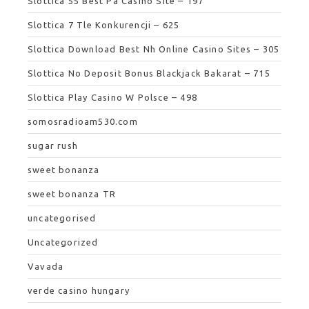
Slottica 55 Best Pa Casino Site – 197
Slottica 7 Tle Konkurencji – 625
Slottica Download Best Nh Online Casino Sites – 305
Slottica No Deposit Bonus Blackjack Bakarat – 715
Slottica Play Casino W Polsce – 498
somosradioam530.com
sugar rush
sweet bonanza
sweet bonanza TR
uncategorised
Uncategorized
Vavada
verde casino hungary