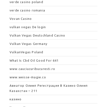
verde casino poland
verde casino romania
Vovan Casino
vulkan vegas De login
Vulkan Vegas Deutschland Casino
Vulkan Vegas Germany
VulkanVegas Poland
What Is Cbd Oil Good For 641
www.cauciucuribucuresti.ro
www.weisse-magie.co
Авиатор Олимп Регистрация В Казино Олимп
Казахстан – 211
казино