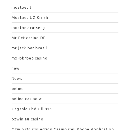
mostbet tr
Mostbet UZ Kirish
mostbet-ru-serg
Mr Bet casino DE
mr jack bet brazil
mx-bbrbet-casino
new
News
online
online casino au
Organic Cbd Oil 813
ozwin au casino
Ozwin On Collection Casino Cell Phone Application