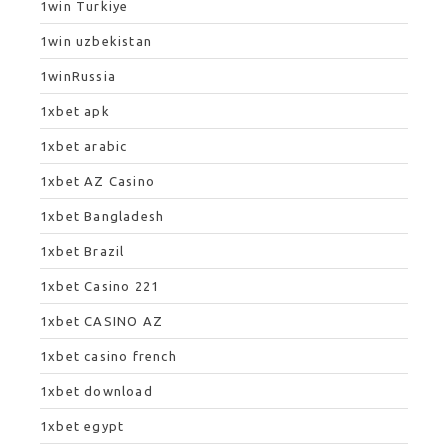
1win Turkiye
1win uzbekistan
1winRussia
1xbet apk
1xbet arabic
1xbet AZ Casino
1xbet Bangladesh
1xbet Brazil
1xbet Casino 221
1xbet CASINO AZ
1xbet casino french
1xbet download
1xbet egypt