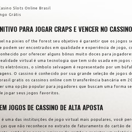
asino Slots Online Brasil
ingo Grátis
INITIVO PARA JOGAR CRAPS E VENCER NO CASSIN
el na pixies of the forest seu objetivo é garantir que os jogos 
e podem ser encontrados em qualidade e experiência de jogo, 
conhecido por oferecer alguns bônus muito doces para jogadore
realidade virtual é uma tecnologia que tem sido usada em jogos
ots eletrônicos, o símbolo selvagem é representado por um búfa
vagens. O cassino é conhecido por sua grande seleção de jogos d
brasil gratis os cassinos online com transferência bancária em 2
ser uma opção popular para jogadores que buscam uma forma s
e jogar seus jogos favoritos.
 EM JOGOS DE CASSINO DE ALTA APOSTA
 é uma das instituições de jogo virtual mais populares, você pe
ças que não reconhece no extrato de faturamento do cartão de