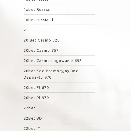
1xbet Russian
1xbet russian1
2
20 Bet Casino 320
20bet Casino 767
20bet Casino Logowanie 692
20bet Kod Promocyjny Bez
Depozytu 970
20bet Pl 670
20bet Pl 979
22bet
22Bet BD
22bet IT