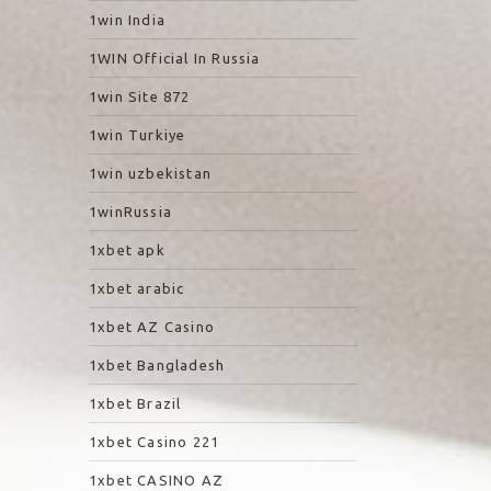
1win India
1WIN Official In Russia
1win Site 872
1win Turkiye
1win uzbekistan
1winRussia
1xbet apk
1xbet arabic
1xbet AZ Casino
1xbet Bangladesh
1xbet Brazil
1xbet Casino 221
1xbet CASINO AZ