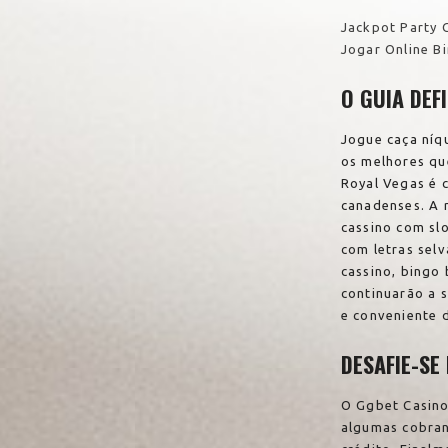
Jackpot Party C
Jogar Online B
O GUIA DEF
Jogue caça níqu
os melhores qu
Royal Vegas é 
canadenses. A 
cassino com sl
com letras sel
cassino, bingo 
continuarão a 
e conveniente d
DESAFIE-SE
O Ggbet Casino
algumas cobran