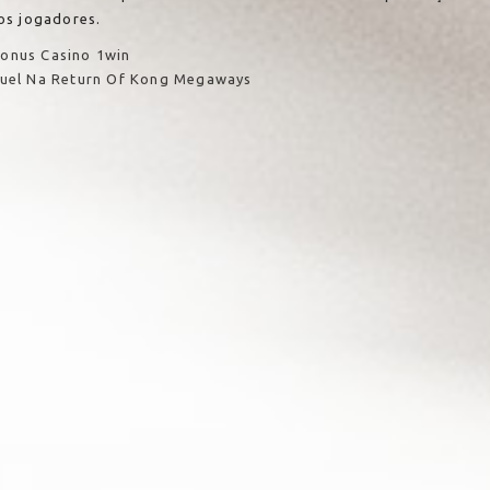
os jogadores.
onus Casino 1win
quel Na Return Of Kong Megaways