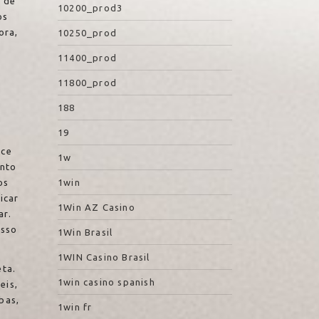
o de
10200_prod3
os
ora,
10250_prod
11400_prod
11800_prod
188
19
nce
1w
ento
os
1win
icar
1Win AZ Casino
ar.
isso
1Win Brasil
1WIN Casino Brasil
eta.
1win casino spanish
eis,
bas,
1win fr