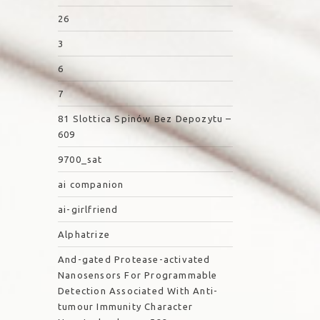
26
3
6
7
81 Slottica Spinów Bez Depozytu –
609
9700_sat
ai companion
ai-girlfriend
Alphatrize
And-gated Protease-activated
Nanosensors For Programmable
Detection Associated With Anti-
tumour Immunity Character